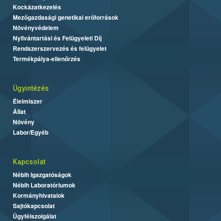
Kockázatkezelés
Mezőgazdasági genetikai erőforrások
Növényvédelem
Nyilvántartási és Felügyeleti Díj
Rendszerszervezés és felügyelet
Termékpálya-ellenőrzés
Ügyintézés
Élelmiszer
Állat
Növény
Labor/Egyéb
Kapcsolat
Nébih Igazgatóságok
Nébih Laboratóriumok
Kormányhivatalok
Sajtókapcsolat
Ügyfélszolgálat