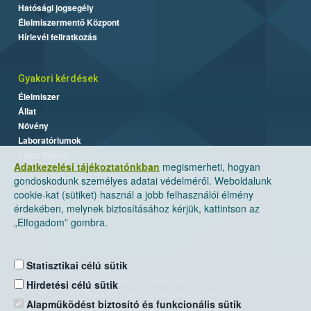
Hatósági jogsegély
Élelmiszermentő Központ
Hírlevél feliratkozás
Gyakori kérdések
Élelmiszer
Állat
Növény
Laboratóriumok
Labor/Egyéb
Adatkezelési tájékoztatónkban
megismerheti, hogyan
gondoskodunk személyes adatai védelméről. Weboldalunk
cookie-kat (sütiket) használ a jobb felhasználói élmény
érdekében, melynek biztosításához kérjük, kattintson az
„Elfogadom” gombra.
Statisztikai célú sütik
Nemzeti Élelmiszerlánc-biztonsági Hivatal
Hirdetési célú sütik
Cím: 1024 Budapest, Keleti Károly utca. 24.
Alapműködést biztosító és funkcionális sütik
Levelezési cím: 1525 Budapest. Pf. 30.