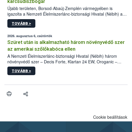
karcsúdíszbogár
Újabb területen, Borsod-Abaúj-Zemplén vármegyében is
igazolta a Nemzeti Élelmiszerlánc-biztonsági Hivatal (Nébih) a
kőrisrontó karcsúdíszbogár (Agrilus planipennis) jelenlétét. A
TOVÁBB >
kártevőt nem csak színcsapdában találták meg, de már fertőzött
fában is azonosították. A növényvédelmi szakemberek folytatják
az intenzív felderítést, emellett az intézkedéseket a szlovák
2026. augusztus 6, csütörtök
hatósággal is összehangolják a terjedés megállítása érdekében.
Szüret után is alkalmazható három növényvédő szer
az amerikai szőlőkabóca ellen
A Nemzeti Élelmiszerlánc-biztonsági Hivatal (Nébih) három
növényvédő szer – Decis Forte, Klartan 24 EW, Oroganic –
engedélyokiratát módosította, így azok a szüretet követően,
TOVÁBB >
egészen a vesszőérettség (BBCH 91) stádiumáig
felhasználhatóak a szőlőben. A kiterjesztések célja, hogy a korai
érésű szőlőkben is legyen lehetőség a károsító elleni további
védekezésre. Az Oroganic készítmény kis kiszerelésben kiskerti
felhasználók számára is elérhető és ökológiai termesztésben is
engedélyezett.
Cookie beállítások