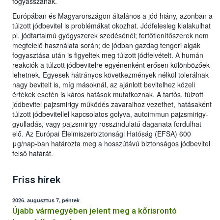
fogyasszanak.
Európában és Magyarországon általános a jód hiány, azonban a
túlzott jódbevitel is problémákat okozhat. Jódfelesleg kialakulhat
pl. jódtartalmú gyógyszerek szedésénél; fertőtlenítőszerek nem
megfelelő használata során; de jódban gazdag tengeri algák
fogyasztása után is figyeltek meg túlzott jódfelvételt. A humán
reakciók a túlzott jódbevitelre egyénenként erősen különbözőek
lehetnek. Egyesek hátrányos következmények nélkül tolerálnak
nagy bevitelt is, míg másoknál, az ajánlott bevitelhez közeli
értékek esetén is káros hatások mutatkoznak. A tartós, túlzott
jódbevitel pajzsmirigy működés zavaraihoz vezethet, hatásaként
túlzott jódbevitellel kapcsolatos golyva, autoimmun pajzsmirigy-
gyulladás, vagy pajzsmirigy rosszindulatú daganata fordulhat
elő. Az Európai Élelmiszerbiztonsági Hatóság (EFSA) 600
μg/nap-ban határozta meg a hosszútávú biztonságos jódbevitel
felső határát.
Friss hírek
2026. augusztus 7, péntek
Újabb vármegyében jelent meg a kőrisrontó