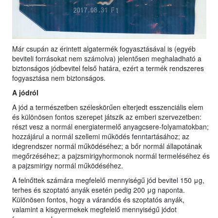
Már csupán az érintett algatermék fogyasztásával is (egyéb
beviteli forrásokat nem számolva) jelentősen meghaladható a
biztonságos jódbevitel felső határa, ezért a termék rendszeres
fogyasztása nem biztonságos.
A jódról
A jód a természetben széleskörűen elterjedt esszenciális elem
és különösen fontos szerepet játszik az emberi szervezetben:
részt vesz a normál energiatermelő anyagcsere-folyamatokban;
hozzájárul a normál szellemi működés fenntartásához; az
idegrendszer normál működéséhez; a bőr normál állapotának
megőrzéséhez; a pajzsmirigyhormonok normál termeléséhez és
a pajzsmirigy normál működéséhez.
A felnőttek számára megfelelő mennyiségű jód bevitel 150 μg,
terhes és szoptató anyák esetén pedig 200 μg naponta.
Különösen fontos, hogy a várandós és szoptatós anyák,
valamint a kisgyermekek megfelelő mennyiségű jódot