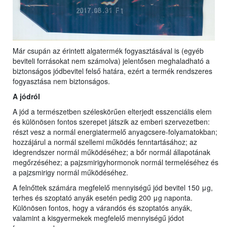
Már csupán az érintett algatermék fogyasztásával is (egyéb
beviteli forrásokat nem számolva) jelentősen meghaladható a
biztonságos jódbevitel felső határa, ezért a termék rendszeres
fogyasztása nem biztonságos.
A jódról
A jód a természetben széleskörűen elterjedt esszenciális elem
és különösen fontos szerepet játszik az emberi szervezetben:
részt vesz a normál energiatermelő anyagcsere-folyamatokban;
hozzájárul a normál szellemi működés fenntartásához; az
idegrendszer normál működéséhez; a bőr normál állapotának
megőrzéséhez; a pajzsmirigyhormonok normál termeléséhez és
a pajzsmirigy normál működéséhez.
A felnőttek számára megfelelő mennyiségű jód bevitel 150 μg,
terhes és szoptató anyák esetén pedig 200 μg naponta.
Különösen fontos, hogy a várandós és szoptatós anyák,
valamint a kisgyermekek megfelelő mennyiségű jódot