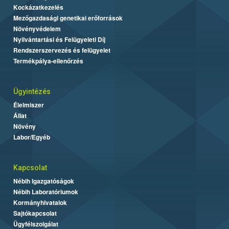
Kockázatkezelés
Mezőgazdasági genetikai erőforrások
Növényvédelem
Nyilvántartási és Felügyeleti Díj
Rendszerszervezés és felügyelet
Termékpálya-ellenőrzés
Ügyintézés
Élelmiszer
Állat
Növény
Labor/Egyéb
Kapcsolat
Nébih Igazgatóságok
Nébih Laboratóriumok
Kormányhivatalok
Sajtókapcsolat
Ügyfélszolgálat