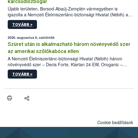
karcsúdíszbogár
Újabb területen, Borsod-Abaúj-Zemplén vármegyében is
igazolta a Nemzeti Élelmiszerlánc-biztonsági Hivatal (Nébih) a
kőrisrontó karcsúdíszbogár (Agrilus planipennis) jelenlétét. A
TOVÁBB >
kártevőt nem csak színcsapdában találták meg, de már fertőzött
fában is azonosították. A növényvédelmi szakemberek folytatják
az intenzív felderítést, emellett az intézkedéseket a szlovák
2026. augusztus 6, csütörtök
hatósággal is összehangolják a terjedés megállítása érdekében.
Szüret után is alkalmazható három növényvédő szer
az amerikai szőlőkabóca ellen
A Nemzeti Élelmiszerlánc-biztonsági Hivatal (Nébih) három
növényvédő szer – Decis Forte, Klartan 24 EW, Oroganic –
engedélyokiratát módosította, így azok a szüretet követően,
TOVÁBB >
egészen a vesszőérettség (BBCH 91) stádiumáig
felhasználhatóak a szőlőben. A kiterjesztések célja, hogy a korai
érésű szőlőkben is legyen lehetőség a károsító elleni további
védekezésre. Az Oroganic készítmény kis kiszerelésben kiskerti
felhasználók számára is elérhető és ökológiai termesztésben is
engedélyezett.
Cookie beállítások