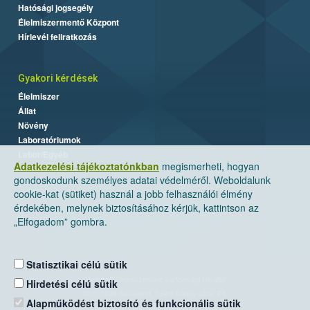
Hatósági jogsegély
Élelmiszermentő Központ
Hírlevél feliratkozás
Gyakori kérdések
Élelmiszer
Állat
Növény
Laboratóriumok
Labor/Egyéb
Adatkezelési tájékoztatónkban
megismerheti, hogyan
gondoskodunk személyes adatai védelméről. Weboldalunk
cookie-kat (sütiket) használ a jobb felhasználói élmény
érdekében, melynek biztosításához kérjük, kattintson az
„Elfogadom” gombra.
Statisztikai célú sütik
Nemzeti Élelmiszerlánc-biztonsági Hivatal
Hirdetési célú sütik
Cím: 1024 Budapest, Keleti Károly utca. 24.
Alapműködést biztosító és funkcionális sütik
Levelezési cím: 1525 Budapest. Pf. 30.