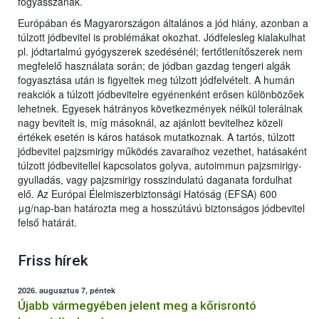
fogyasszanak.
Európában és Magyarországon általános a jód hiány, azonban a
túlzott jódbevitel is problémákat okozhat. Jódfelesleg kialakulhat
pl. jódtartalmú gyógyszerek szedésénél; fertőtlenítőszerek nem
megfelelő használata során; de jódban gazdag tengeri algák
fogyasztása után is figyeltek meg túlzott jódfelvételt. A humán
reakciók a túlzott jódbevitelre egyénenként erősen különbözőek
lehetnek. Egyesek hátrányos következmények nélkül tolerálnak
nagy bevitelt is, míg másoknál, az ajánlott bevitelhez közeli
értékek esetén is káros hatások mutatkoznak. A tartós, túlzott
jódbevitel pajzsmirigy működés zavaraihoz vezethet, hatásaként
túlzott jódbevitellel kapcsolatos golyva, autoimmun pajzsmirigy-
gyulladás, vagy pajzsmirigy rosszindulatú daganata fordulhat
elő. Az Európai Élelmiszerbiztonsági Hatóság (EFSA) 600
μg/nap-ban határozta meg a hosszútávú biztonságos jódbevitel
felső határát.
Friss hírek
2026. augusztus 7, péntek
Újabb vármegyében jelent meg a kőrisrontó