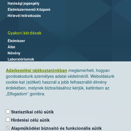
Hatósági jogsegély
Élelmiszermentő Központ
Hírlevél feliratkozás
Gyakori kérdések
Élelmiszer
Állat
Növény
Laboratóriumok
Labor/Egyéb
Adatkezelési tájékoztatónkban
megismerheti, hogyan
gondoskodunk személyes adatai védelméről. Weboldalunk
cookie-kat (sütiket) használ a jobb felhasználói élmény
érdekében, melynek biztosításához kérjük, kattintson az
„Elfogadom” gombra.
Statisztikai célú sütik
Nemzeti Élelmiszerlánc-biztonsági Hivatal
Hirdetési célú sütik
Cím: 1024 Budapest, Keleti Károly utca. 24.
Alapműködést biztosító és funkcionális sütik
Levelezési cím: 1525 Budapest. Pf. 30.