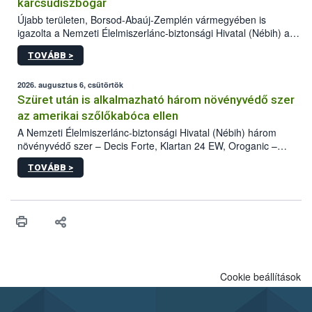
karcsúdíszbogár
Újabb területen, Borsod-Abaúj-Zemplén vármegyében is
igazolta a Nemzeti Élelmiszerlánc-biztonsági Hivatal (Nébih) a
kőrisrontó karcsúdíszbogár (Agrilus planipennis) jelenlétét. A
TOVÁBB >
kártevőt nem csak színcsapdában találták meg, de már fertőzött
fában is azonosították. A növényvédelmi szakemberek folytatják
az intenzív felderítést, emellett az intézkedéseket a szlovák
2026. augusztus 6, csütörtök
hatósággal is összehangolják a terjedés megállítása érdekében.
Szüret után is alkalmazható három növényvédő szer
az amerikai szőlőkabóca ellen
A Nemzeti Élelmiszerlánc-biztonsági Hivatal (Nébih) három
növényvédő szer – Decis Forte, Klartan 24 EW, Oroganic –
engedélyokiratát módosította, így azok a szüretet követően,
TOVÁBB >
egészen a vesszőérettség (BBCH 91) stádiumáig
felhasználhatóak a szőlőben. A kiterjesztések célja, hogy a korai
érésű szőlőkben is legyen lehetőség a károsító elleni további
védekezésre. Az Oroganic készítmény kis kiszerelésben kiskerti
felhasználók számára is elérhető és ökológiai termesztésben is
engedélyezett.
Cookie beállítások