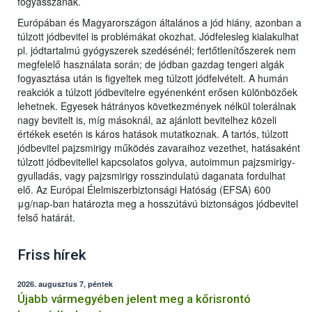
fogyasszanak.
Európában és Magyarországon általános a jód hiány, azonban a
túlzott jódbevitel is problémákat okozhat. Jódfelesleg kialakulhat
pl. jódtartalmú gyógyszerek szedésénél; fertőtlenítőszerek nem
megfelelő használata során; de jódban gazdag tengeri algák
fogyasztása után is figyeltek meg túlzott jódfelvételt. A humán
reakciók a túlzott jódbevitelre egyénenként erősen különbözőek
lehetnek. Egyesek hátrányos következmények nélkül tolerálnak
nagy bevitelt is, míg másoknál, az ajánlott bevitelhez közeli
értékek esetén is káros hatások mutatkoznak. A tartós, túlzott
jódbevitel pajzsmirigy működés zavaraihoz vezethet, hatásaként
túlzott jódbevitellel kapcsolatos golyva, autoimmun pajzsmirigy-
gyulladás, vagy pajzsmirigy rosszindulatú daganata fordulhat
elő. Az Európai Élelmiszerbiztonsági Hatóság (EFSA) 600
μg/nap-ban határozta meg a hosszútávú biztonságos jódbevitel
felső határát.
Friss hírek
2026. augusztus 7, péntek
Újabb vármegyében jelent meg a kőrisrontó