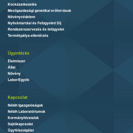
Kockázatkezelés
Mezőgazdasági genetikai erőforrások
Növényvédelem
Nyilvántartási és Felügyeleti Díj
Rendszerszervezés és felügyelet
Termékpálya-ellenőrzés
Ügyintézés
Élelmiszer
Állat
Növény
Labor/Egyéb
Kapcsolat
Nébih Igazgatóságok
Nébih Laboratóriumok
Kormányhivatalok
Sajtókapcsolat
Ügyfélszolgálat