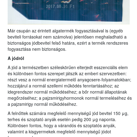
Már csupán az érintett algatermék fogyasztásával is (egyéb
beviteli forrásokat nem számolva) jelentősen meghaladható a
biztonságos jódbevitel felső határa, ezért a termék rendszeres
fogyasztása nem biztonságos.
A jódról
A jód a természetben széleskörűen elterjedt esszenciális elem
és különösen fontos szerepet játszik az emberi szervezetben:
részt vesz a normál energiatermelő anyagcsere-folyamatokban;
hozzájárul a normál szellemi működés fenntartásához; az
idegrendszer normál működéséhez; a bőr normál állapotának
megőrzéséhez; a pajzsmirigyhormonok normál termeléséhez és
a pajzsmirigy normál működéséhez.
A felnőttek számára megfelelő mennyiségű jód bevitel 150 μg,
terhes és szoptató anyák esetén pedig 200 μg naponta.
Különösen fontos, hogy a várandós és szoptatós anyák,
valamint a kisgyermekek megfelelő mennyiségű jódot