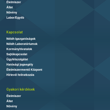
Élelmiszer
Állat
Növény
Labor/Egyéb
Kapcsolat
Nébih Igazgatóságok
Nébih Laboratóriumok
Kormányhivatalok
Sajtókapcsolat
Ügyfélszolgálat
Hatósági jogsegély
Élelmiszermentő Központ
Hírlevél feliratkozás
Gyakori kérdések
Élelmiszer
Állat
Növény