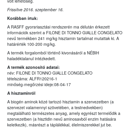
volt lehetőség.
Frissítve 2016. szeptember 16.
Korábban írtuk:
A RASFF gyorsriasztási rendszerén ma délután érkezett
információk szerint a FILONE DI TONNO GIALLE CONGELATO
nevű termékben 241 mg/kg hisztamin tartalmat mutattak ki. A
határérték 100-200 mg/kg.
A termék forgalomból történő kivonásáról a NÉBIH
haladéktalanul intézkedett.
A termék azonosító adatai:
név: FILONE DI TONNO GIALLE CONGELATO
tételszáma: ALFR120216-1
minőség-megőrzési ideje:08-04-17
A hisztaminról
A biogén aminok közé tartozó hisztamin a szervezetben (a
szervezet valamennyi szövetében, a testnedvekben)
megtalálható természetes anyag, amely egyrészt termelődik a
szervezetben (a hisztidin nevű aminosavból enzim hatására
keletkezik), másrészt a táplálékkal, élelmiszerekkel jut be.