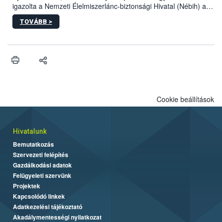
igazolta a Nemzeti Élelmiszerlánc-biztonsági Hivatal (Nébih) a
kőrisrontó karcsúdíszbogár (Agrilus planipennis) jelenlétét. A
TOVÁBB >
kártevőt nem csak színcsapdában találták meg, de már fertőzött
fában is azonosították. A növényvédelmi szakemberek folytatják
az intenzív felderítést, emellett az intézkedéseket a szlovák
hatósággal is összehangolják a terjedés megállítása érdekében.
Cookie beállítások
Hivatalunk
Bemutatkozás
Szervezeti felépítés
Gazdálkodási adatok
Felügyeleti szervünk
Projektek
Kapcsolódó linkek
Adatkezelési tájékoztató
Akadálymentességi nyilatkozat