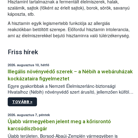
Hisztamint tartalmaznak a fermentált élelmiszerek, halak,
szalámik, sajtok (főként az érlelt sajtok), borok, sörök, savanyú
káposzta, stb.
A hisztamin egyik legismertebb funkciója az allergiás
reakciókban betöltött szerepe. Előfordul hisztamin intolerancia,
ami az élelmiszerekkel bejutó hisztaminra való túlérzékenység.
Friss hírek
2026. augusztus 10, hétfő
Illegális növényvédő szerek – a Nébih a webáruházak
kockázataira figyelmeztet
Egyre gyakoribbak a Nemzeti Élelmiszerlánc-biztonsági
Hivatalhoz (Nébih) növényvédő szert árusító, jellemzően külföldi
honlapok kapcsán érkező bejelentések. Emellett az ilyen
TOVÁBB >
termékeket kínáló kéretlen online reklámok mennyisége is
számottevően megnövekedett az elmúlt időszakban. A Nébih
összegyűjtötte az illegális növényvédő szerek kapcsán
2026. augusztus 7, péntek
előforduló árulkodó jeleket, valamint a webáruházakból való
Újabb vármegyében jelent meg a kőrisrontó
vásárlás kockázatait.
karcsúdíszbogár
Újabb területen, Borsod-Abaúj-Zemplén vármegyében is