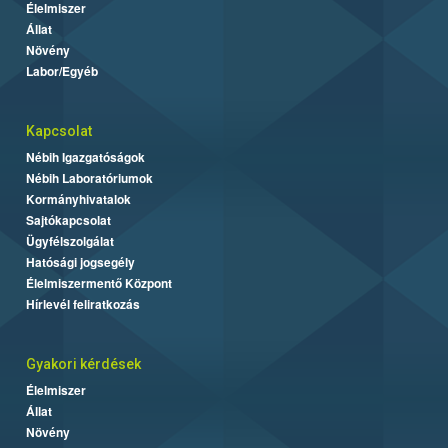
Élelmiszer
Állat
Növény
Labor/Egyéb
Kapcsolat
Nébih Igazgatóságok
Nébih Laboratóriumok
Kormányhivatalok
Sajtókapcsolat
Ügyfélszolgálat
Hatósági jogsegély
Élelmiszermentő Központ
Hírlevél feliratkozás
Gyakori kérdések
Élelmiszer
Állat
Növény