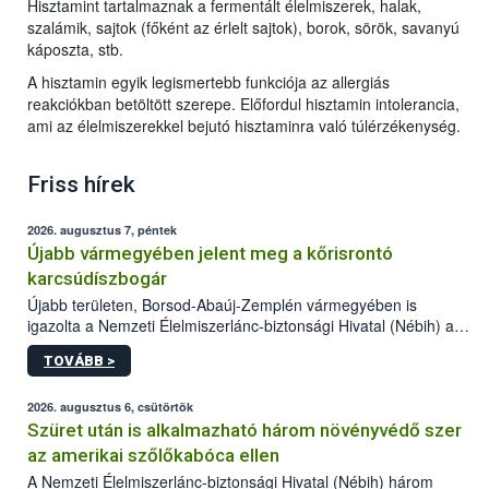
Hisztamint tartalmaznak a fermentált élelmiszerek, halak,
szalámik, sajtok (főként az érlelt sajtok), borok, sörök, savanyú
káposzta, stb.
A hisztamin egyik legismertebb funkciója az allergiás
reakciókban betöltött szerepe. Előfordul hisztamin intolerancia,
ami az élelmiszerekkel bejutó hisztaminra való túlérzékenység.
Friss hírek
2026. augusztus 7, péntek
Újabb vármegyében jelent meg a kőrisrontó
karcsúdíszbogár
Újabb területen, Borsod-Abaúj-Zemplén vármegyében is
igazolta a Nemzeti Élelmiszerlánc-biztonsági Hivatal (Nébih) a
kőrisrontó karcsúdíszbogár (Agrilus planipennis) jelenlétét. A
TOVÁBB >
kártevőt nem csak színcsapdában találták meg, de már fertőzött
fában is azonosították. A növényvédelmi szakemberek folytatják
az intenzív felderítést, emellett az intézkedéseket a szlovák
2026. augusztus 6, csütörtök
hatósággal is összehangolják a terjedés megállítása érdekében.
Szüret után is alkalmazható három növényvédő szer
az amerikai szőlőkabóca ellen
A Nemzeti Élelmiszerlánc-biztonsági Hivatal (Nébih) három