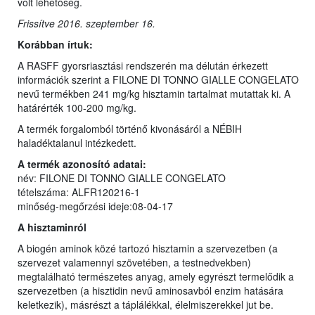
volt lehetőség.
Frissítve 2016. szeptember 16.
Korábban írtuk:
A RASFF gyorsriasztási rendszerén ma délután érkezett
információk szerint a FILONE DI TONNO GIALLE CONGELATO
nevű termékben 241 mg/kg hisztamin tartalmat mutattak ki. A
határérték 100-200 mg/kg.
A termék forgalomból történő kivonásáról a NÉBIH
haladéktalanul intézkedett.
A termék azonosító adatai:
név: FILONE DI TONNO GIALLE CONGELATO
tételszáma: ALFR120216-1
minőség-megőrzési ideje:08-04-17
A hisztaminról
A biogén aminok közé tartozó hisztamin a szervezetben (a
szervezet valamennyi szövetében, a testnedvekben)
megtalálható természetes anyag, amely egyrészt termelődik a
szervezetben (a hisztidin nevű aminosavból enzim hatására
keletkezik), másrészt a táplálékkal, élelmiszerekkel jut be.