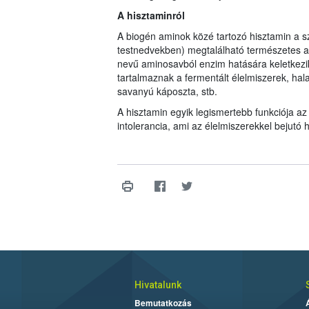
A hisztaminról
A biogén aminok közé tartozó hisztamin a 
testnedvekben) megtalálható természetes an
nevű aminosavból enzim hatására keletkezik)
tartalmaznak a fermentált élelmiszerek, halak
savanyú káposzta, stb.
A hisztamin egyik legismertebb funkciója az 
intolerancia, ami az élelmiszerekkel bejutó 
Hivatalunk
Bemutatkozás