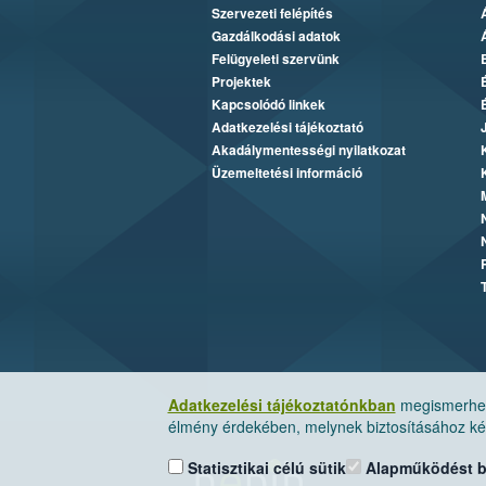
Szervezeti felépítés
Gazdálkodási adatok
Felügyeleti szervünk
Projektek
Kapcsolódó linkek
Adatkezelési tájékoztató
Akadálymentességi nyilatkozat
Üzemeltetési információ
Adatkezelési tájékoztatónkban
megismerheti
élmény érdekében, melynek biztosításához kér
Statisztikai célú sütik
Alapműködést biz