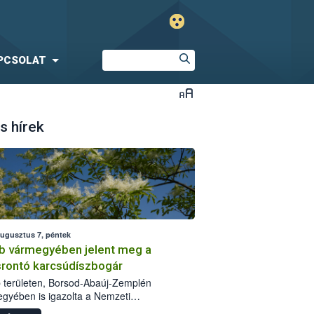
PCSOLAT
s hírek
augusztus 7, péntek
b vármegyében jelent meg a
srontó karcsúdíszbogár
 területen, Borsod-Abaúj-Zemplén
gyében is igazolta a Nemzeti
iszerlánc-biztonsági Hivatal (Nébih) a