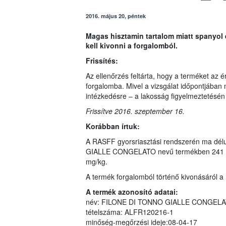
2016. május 20, péntek
Magas hisztamin tartalom miatt spanyol e
kell kivonni a forgalomból.
Frissítés:
Az ellenőrzés feltárta, hogy a terméket az
forgalomba. Mivel a vizsgálat időpontjában m
intézkedésre – a lakosság figyelmeztetésén 
Frissítve 2016. szeptember 16.
Korábban írtuk:
A RASFF gyorsriasztási rendszerén ma délu
GIALLE CONGELATO nevű termékben 241 mg/k
mg/kg.
A termék forgalomból történő kivonásáról a 
A termék azonosító adatai:
név: FILONE DI TONNO GIALLE CONGEL
tételszáma: ALFR120216-1
minőség-megőrzési ideje:08-04-17