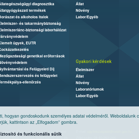
Állategészségügyi diagnosztika
Állat
Állatgyógyászati termékek
Növény
Borászat és alkoholos italok
Labor/Egyéb
Élelmiszer- és takarmánybiztonság
Élelmiszerlánc-biztonsági laborhálózat
Járványvédelem
Kiemelt ügyek, EUTR
Kockázatkezelés
Mezőgazdasági genetikai erőforrások
Gyakori kérdések
Növényvédelem
Nyilvántartási és Felügyeleti Díj
Élelmiszer
Rendszerszervezés és felügyelet
Állat
Termékpálya-ellenőrzés
Növény
Laboratóriumok
Labor/Egyéb
, hogyan gondoskodunk személyes adatai védelméről. Weboldalunk cook
jük, kattintson az „Elfogadom” gombra.
Nemzeti Élelmiszerlánc-biztonsági Hivatal
E-mail:
ugyfelszolgalat@nebih.gov.hu
tosító és funkcionális sütik
Cím: 1024 Budapest, Keleti Károly utca. 24.
Zöld szám: 06-80/263-244