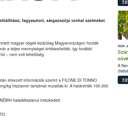
TO
kőris
jelen
talál
azono
lőállítású, fagyasztott, sárgaúszójú tonhal szeleteket
folyta
intéz
össze
érdek
 érintett magyar cégek kizárólag Magyarországon hozták
2026. 
ár a teljes mennyiséget értékesítették, így további
Szür
túl – nem volt lehetőség.
növé
szől
A Nem
(Nébi
Klart
tán érkezett információk szerint a FILONE DI TONNO
TO
módos
g hisztamin tartalmat mutattak ki. A határérték 100-200
egész
felha
célja
NÉBIH haladéktalanul intézkedett.
lehet
Az Or
felha
ATO
terme