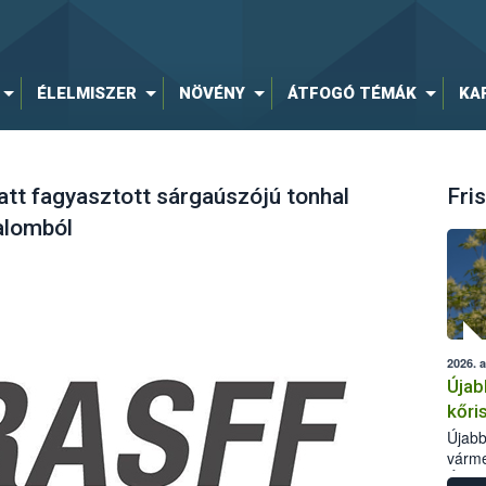
ÉLELMISZER
NÖVÉNY
ÁTFOGÓ TÉMÁK
KA
tt fagyasztott sárgaúszójú tonhal
Fris
galomból
2026. 
Újab
kőri
Újabb
várme
Élelm