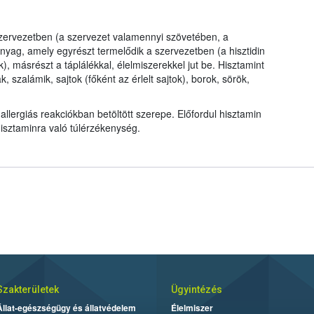
szervezetben (a szervezet valamennyi szövetében, a
yag, amely egyrészt termelődik a szervezetben (a hisztidin
, másrészt a táplálékkal, élelmiszerekkel jut be. Hisztamint
, szalámik, sajtok (főként az érlelt sajtok), borok, sörök,
allergiás reakciókban betöltött szerepe. Előfordul hisztamin
hisztaminra való túlérzékenység.
Szakterületek
Ügyintézés
Állat-egészségügy és állatvédelem
Élelmiszer