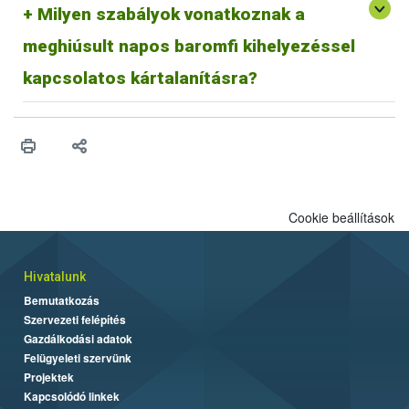
Milyen szabályok vonatkoznak a
felelősségére folytatja. Mivel ebben az esetben a keltető
felróható magatartása vezet a meghiúsult kihelyezés miatti
meghiúsult napos baromfi kihelyezéssel
leölés elrendeléséhez, állami kártalanítás nem illeti meg a
vállalkozást.
kapcsolatos kártalanításra?
Cookie beállítások
Hivatalunk
Bemutatkozás
Szervezeti felépítés
Gazdálkodási adatok
Felügyeleti szervünk
Projektek
Kapcsolódó linkek