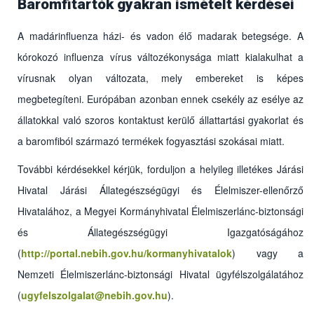
Baromfitartók gyakran ismételt kérdései
A madárinfluenza házi- és vadon élő madarak betegsége. A
kórokozó influenza vírus változékonysága miatt kialakulhat a
vírusnak olyan változata, mely embereket is képes
megbetegíteni. Európában azonban ennek csekély az esélye az
állatokkal való szoros kontaktust kerülő állattartási gyakorlat és
a baromfiból származó termékek fogyasztási szokásai miatt.
További kérdésekkel kérjük, forduljon a helyileg illetékes Járási
Hivatal Járási Állategészségügyi és Élelmiszer-ellenőrző
Hivatalához, a Megyei Kormányhivatal Élelmiszerlánc-biztonsági
Vadmadarak sokszor tünetmentesek maradnak, a
házimadarak esetében a klinikai tünetek különfélék lehetnek:
és Állategészségügyi Igazgatóságához
függenek a vírus megbetegítő képességétől, a madár fajától,
(
http://portal.nebih.gov.hu/kormanyhivatalok
)
vagy a
korától, meglévő betegségeitől, tartási körülményeiktől.
Kezdeti tünet lehet az étvágytalanság, a folyadékfelvétel
Nemzeti Élelmiszerlánc-biztonsági Hivatal ügyfélszolgálatához
csökkenése és a viszonylag kismértékű elhullás. Más
(
ugyfelszolgalat@nebih.gov.hu
).
esetben hirtelen, akár előzetes tünetek nélküli, vagy
általános tüneteket követő (bágyadtság, étvágytalanság,