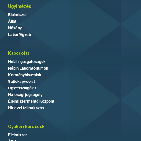
Ügyintézés
Élelmiszer
Állat
Növény
Labor/Egyéb
Kapcsolat
Nébih Igazgatóságok
Nébih Laboratóriumok
Kormányhivatalok
Sajtókapcsolat
Ügyfélszolgálat
Hatósági jogsegély
Élelmiszermentő Központ
Hírlevél feliratkozás
Gyakori kérdések
Élelmiszer