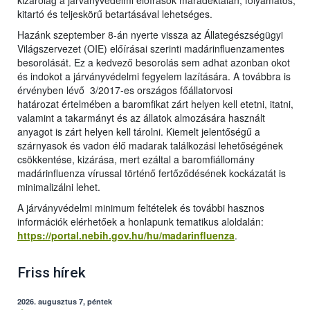
kizárólag a járványvédelmi előírások maradéktalan, folyamatos,
kitartó és teljeskörű betartásával lehetséges.
Hazánk szeptember 8-án nyerte vissza az Állategészségügyi
Világszervezet (OIE) előírásai szerinti madárinfluenzamentes
besorolását. Ez a kedvező besorolás sem adhat azonban okot
és indokot a járványvédelmi fegyelem lazítására. A továbbra is
érvényben lévő 3/2017-es országos főállatorvosi
határozat értelmében a baromfikat zárt helyen kell etetni, itatni,
valamint a takarmányt és az állatok almozására használt
anyagot is zárt helyen kell tárolni. Kiemelt jelentőségű a
szárnyasok és vadon élő madarak találkozási lehetőségének
csökkentése, kizárása, mert ezáltal a baromfiállomány
madárinfluenza vírussal történő fertőződésének kockázatát is
minimalizálni lehet.
A járványvédelmi minimum feltételek és további hasznos
információk elérhetőek a honlapunk tematikus aloldalán:
https://portal.nebih.gov.hu/hu/madarinfluenza
.
Friss hírek
2026. augusztus 7, péntek