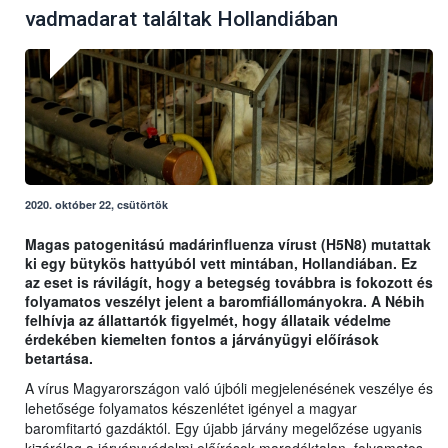
vadmadarat találtak Hollandiában
2020. október 22, csütörtök
Magas patogenitású madárinfluenza vírust (H5N8) mutattak
ki egy bütykös hattyúból vett mintában, Hollandiában. Ez
az eset is rávilágít, hogy a betegség továbbra is fokozott és
folyamatos veszélyt jelent a baromfiállományokra. A Nébih
felhívja az állattartók figyelmét, hogy állataik védelme
érdekében kiemelten fontos a járványügyi előírások
betartása.
A vírus Magyarországon való újbóli megjelenésének veszélye és
lehetősége folyamatos készenlétet igényel a magyar
baromfitartó gazdáktól. Egy újabb járvány megelőzése ugyanis