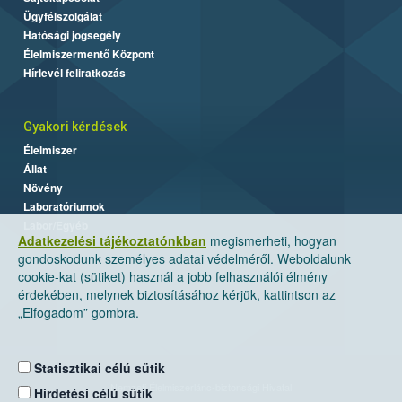
Ügyfélszolgálat
Hatósági jogsegély
Élelmiszermentő Központ
Hírlevél feliratkozás
Gyakori kérdések
Élelmiszer
Állat
Növény
Laboratóriumok
Labor/Egyéb
Adatkezelési tájékoztatónkban
megismerheti, hogyan
gondoskodunk személyes adatai védelméről. Weboldalunk
cookie-kat (sütiket) használ a jobb felhasználói élmény
érdekében, melynek biztosításához kérjük, kattintson az
„Elfogadom” gombra.
Statisztikai célú sütik
Nemzeti Élelmiszerlánc-biztonsági Hivatal
Hirdetési célú sütik