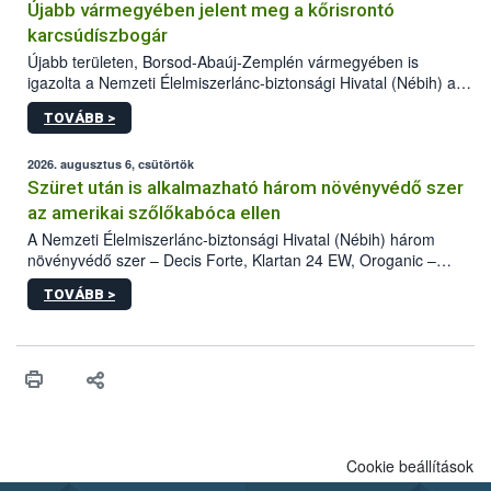
Újabb vármegyében jelent meg a kőrisrontó
karcsúdíszbogár
Újabb területen, Borsod-Abaúj-Zemplén vármegyében is
igazolta a Nemzeti Élelmiszerlánc-biztonsági Hivatal (Nébih) a
kőrisrontó karcsúdíszbogár (Agrilus planipennis) jelenlétét. A
TOVÁBB >
kártevőt nem csak színcsapdában találták meg, de már fertőzött
fában is azonosították. A növényvédelmi szakemberek folytatják
az intenzív felderítést, emellett az intézkedéseket a szlovák
2026. augusztus 6, csütörtök
hatósággal is összehangolják a terjedés megállítása érdekében.
Szüret után is alkalmazható három növényvédő szer
az amerikai szőlőkabóca ellen
A Nemzeti Élelmiszerlánc-biztonsági Hivatal (Nébih) három
növényvédő szer – Decis Forte, Klartan 24 EW, Oroganic –
engedélyokiratát módosította, így azok a szüretet követően,
TOVÁBB >
egészen a vesszőérettség (BBCH 91) stádiumáig
felhasználhatóak a szőlőben. A kiterjesztések célja, hogy a korai
érésű szőlőkben is legyen lehetőség a károsító elleni további
védekezésre. Az Oroganic készítmény kis kiszerelésben kiskerti
felhasználók számára is elérhető és ökológiai termesztésben is
engedélyezett.
Cookie beállítások