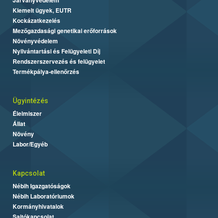
Kiemelt ügyek, EUTR
Kockázatkezelés
Mezőgazdasági genetikai erőforrások
Növényvédelem
Nyilvántartási és Felügyeleti Díj
Rendszerszervezés és felügyelet
Termékpálya-ellenőrzés
Ügyintézés
Élelmiszer
Állat
Növény
Labor/Egyéb
Kapcsolat
Nébih Igazgatóságok
Nébih Laboratóriumok
Kormányhivatalok
Sajtókapcsolat