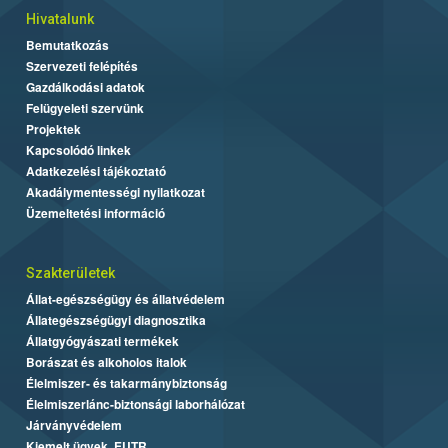
Hivatalunk
Bemutatkozás
Szervezeti felépítés
Gazdálkodási adatok
Felügyeleti szervünk
Projektek
Kapcsolódó linkek
Adatkezelési tájékoztató
Akadálymentességi nyilatkozat
Üzemeltetési információ
Szakterületek
Állat-egészségügy és állatvédelem
Állategészségügyi diagnosztika
Állatgyógyászati termékek
Borászat és alkoholos italok
Élelmiszer- és takarmánybiztonság
Élelmiszerlánc-biztonsági laborhálózat
Járványvédelem
Kiemelt ügyek, EUTR