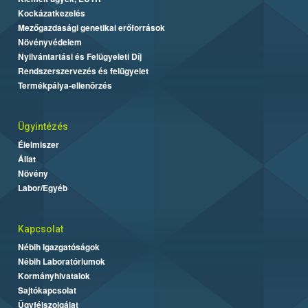
Kockázatkezelés
Mezőgazdasági genetikai erőforrások
Növényvédelem
Nyilvántartási és Felügyeleti Díj
Rendszerszervezés és felügyelet
Termékpálya-ellenőrzés
Ügyintézés
Élelmiszer
Állat
Növény
Labor/Egyéb
Kapcsolat
Nébih Igazgatóságok
Nébih Laboratóriumok
Kormányhivatalok
Sajtókapcsolat
Ügyfélszolgálat