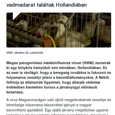
vadmadarat találtak Hollandiában
2020. október 22, csütörtök
Magas patogenitású madárinfluenza vírust (H5N8) mutattak
ki egy bütykös hattyúból vett mintában, Hollandiában. Ez
az eset is rávilágít, hogy a betegség továbbra is fokozott és
folyamatos veszélyt jelent a baromfiállományokra. A Nébih
felhívja az állattartók figyelmét, hogy állataik védelme
érdekében kiemelten fontos a járványügyi előírások
betartása.
A vírus Magyarországon való újbóli megjelenésének veszélye és
lehetősége folyamatos készenlétet igényel a magyar
baromfitartó gazdáktól. Egy újabb járvány megelőzése ugyanis