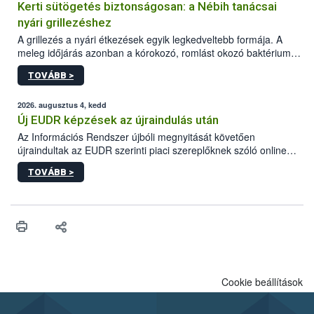
Kerti sütögetés biztonságosan: a Nébih tanácsai
nyári grillezéshez
A grillezés a nyári étkezések egyik legkedveltebb formája. A
meleg időjárás azonban a kórokozó, romlást okozó baktériumok
gyorsabb szaporodásának is kedvez. A szabadtéri sütögetés
TOVÁBB >
ezért nem csupán a megfelelő sütési technikáról szól: legalább
ilyen fontos az alapanyagok biztonságos kezelése, az alapvető
higiéniai szabályok betartása, a megfelelő hőkezelés, valamint a
2026. augusztus 4, kedd
maradékok szakszerű tárolása. A Nemzeti Élelmiszerlánc-
Új EUDR képzések az újraindulás után
biztonsági Hivatal (Nébih) Oktatási Programja összegyűjtötte a
Az Információs Rendszer újbóli megnyitását követően
biztonságos grillezés legfontosabb tudnivalóit.
újraindultak az EUDR szerinti piaci szereplőknek szóló online
képzések.
TOVÁBB >
Cookie beállítások