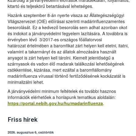
kizárólag a járványvédelmi előírások maradéktalan, folyamatos,
kitartó és teljeskörű betartásával lehetséges.
Hazánk szeptember 8-án nyerte vissza az Állategészségügyi
Világszervezet (OIE) előírásai szerinti madárinfluenzamentes
besorolását. Ez a kedvező besorolás sem adhat azonban okot
és indokot a járványvédelmi fegyelem lazítására. A továbbra is
érvényben lévő 3/2017-es országos főállatorvosi
határozat értelmében a baromfikat zárt helyen kell etetni, itatni,
valamint a takarmányt és az állatok almozására használt
anyagot is zárt helyen kell tárolni. Kiemelt jelentőségű a
szárnyasok és vadon élő madarak találkozási lehetőségének
csökkentése, kizárása, mert ezáltal a baromfiállomány
madárinfluenza vírussal történő fertőződésének kockázatát is
minimalizálni lehet.
A járványvédelmi minimum feltételek és további hasznos
információk elérhetőek a honlapunk tematikus aloldalán:
https://portal.nebih.gov.hu/hu/madarinfluenza
.
Friss hírek
2026. augusztus 6, csütörtök