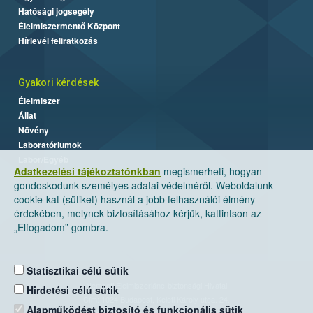
Hatósági jogsegély
Élelmiszermentő Központ
Hírlevél feliratkozás
Gyakori kérdések
Élelmiszer
Állat
Növény
Laboratóriumok
Labor/Egyéb
Adatkezelési tájékoztatónkban
megismerheti, hogyan
gondoskodunk személyes adatai védelméről. Weboldalunk
cookie-kat (sütiket) használ a jobb felhasználói élmény
érdekében, melynek biztosításához kérjük, kattintson az
„Elfogadom” gombra.
Statisztikai célú sütik
Nemzeti Élelmiszerlánc-biztonsági Hivatal
Hirdetési célú sütik
Cím: 1024 Budapest, Keleti Károly utca. 24.
Alapműködést biztosító és funkcionális sütik
Levelezési cím: 1525 Budapest. Pf. 30.