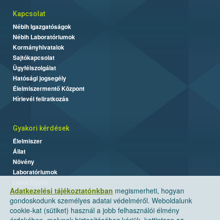
Kapcsolat
Nébih Igazgatóságok
Nébih Laboratóriumok
Kormányhivatalok
Sajtókapcsolat
Ügyfélszolgálat
Hatósági jogsegély
Élelmiszermentő Központ
Hírlevél feliratkozás
Gyakori kérdések
Élelmiszer
Állat
Növény
Laboratóriumok
Labor/Egyéb
Adatkezelési tájékoztatónkban
megismerheti, hogyan
gondoskodunk személyes adatai védelméről. Weboldalunk
cookie-kat (sütiket) használ a jobb felhasználói élmény