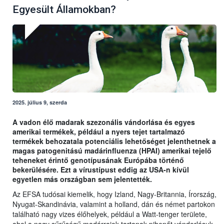
Egyesült Államokban?
2025. július 9, szerda
A vadon élő madarak szezonális vándorlása és egyes
amerikai termékek, például a nyers tejet tartalmazó
termékek behozatala potenciális lehetőséget jelenthetnek a
magas patogenitású madárinfluenza (HPAI) amerikai tejelő
teheneket érintő genotípusának Európába történő
bekerülésére. Ezt a vírustípust eddig az USA-n kívül
egyetlen más országban sem jelentették.
Az EFSA tudósai kiemelik, hogy Izland, Nagy-Britannia, Írország,
Nyugat-Skandinávia, valamint a holland, dán és német partokon
található nagy vizes élőhelyek, például a Watt-tenger területe,