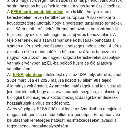
ahol a nagy sűrűségű madárrajok tartanak pihenőt vándorlásuk
során, hasznos helyszínek lehetnek a vírus korai észleléséhez.
A
EFSA legfrissebb jelentése
arra is kitér, hogy a vírus a
kereskedelem révén kerülhet be Európába. A szakértőkarra
következtetésre jutottak, hogy a nyerstejet tartalmazó termékek
az USA érintett területeiről történő behozatala nem zárható ki
teljesen, így ez is lehetőséget ad az új vírus behozatalára. A
tejelő tehenek és a szarvasmarhafélék húsának behozatala
szintén a vírus behurcolásának lehetséges módja lehet. A vírus
azonban ritkán mutatható ki a húsban, az állatok behozatala
nagyon korlátozott, és nagyon szigorú kereskedelmi szabályok
vannak érvényben az EU-ba belépő húsra és élő állatokra
vonatkozóan.
Az
EFSA jelentése
áttekintést nyújt az USA helyzetéről is, ahol
2024 márciusa és 2025 májusa között 16 állam 981 tejelő
állománya volt érintett. Az amerikai hatóságok által felülvizsgált
jelentés kiemeli, hogy a szarvasmarhák mozgása, az alacsony
biológiai biztonság és a közös mezőgazdasági berendezések
hozzájárultak a vírus terjedéséhez.
Az év végéig az EFSA értékelni fogja az Amerikában megjelent
magas patogenitású madárinfluenza-genotípus Európába való
bejutásának lehetséges hatását, és intézkedéseket javasol a
terjedésének megakadályozására.