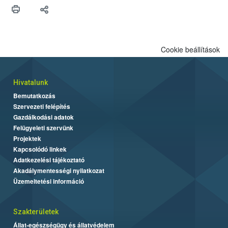
védekezésre. Az Oroganic készítmény kis kiszerelésben kiskerti
felhasználók számára is elérhető és ökológiai termesztésben is
engedélyezett.
Cookie beállítások
Hivatalunk
Bemutatkozás
Szervezeti felépítés
Gazdálkodási adatok
Felügyeleti szervünk
Projektek
Kapcsolódó linkek
Adatkezelési tájékoztató
Akadálymentességi nyilatkozat
Üzemeltetési információ
Szakterületek
Állat-egészségügy és állatvédelem