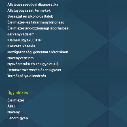
Állategészségügyi diagnosztika
Állatgyógyászati termékek
Borászat és alkoholos italok
Élelmiszer- és takarmánybiztonság
Élelmiszerlánc-biztonsági laborhálózat
Járványvédelem
Kiemelt ügyek, EUTR
Kockázatkezelés
Mezőgazdasági genetikai erőforrások
Növényvédelem
Nyilvántartási és Felügyeleti Díj
Rendszerszervezés és felügyelet
Termékpálya-ellenőrzés
Ügyintézés
Élelmiszer
Állat
Növény
Labor/Egyéb