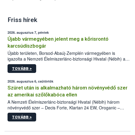
Friss hírek
2026. augusztus 7, péntek
Újabb vármegyében jelent meg a kőrisrontó
karcsúdíszbogár
Újabb területen, Borsod-Abaúj-Zemplén vármegyében is
igazolta a Nemzeti Élelmiszerlánc-biztonsági Hivatal (Nébih) a
kőrisrontó karcsúdíszbogár (Agrilus planipennis) jelenlétét. A
TOVÁBB >
kártevőt nem csak színcsapdában találták meg, de már fertőzött
fában is azonosították. A növényvédelmi szakemberek folytatják
az intenzív felderítést, emellett az intézkedéseket a szlovák
2026. augusztus 6, csütörtök
hatósággal is összehangolják a terjedés megállítása érdekében.
Szüret után is alkalmazható három növényvédő szer
az amerikai szőlőkabóca ellen
A Nemzeti Élelmiszerlánc-biztonsági Hivatal (Nébih) három
növényvédő szer – Decis Forte, Klartan 24 EW, Oroganic –
engedélyokiratát módosította, így azok a szüretet követően,
TOVÁBB >
egészen a vesszőérettség (BBCH 91) stádiumáig
felhasználhatóak a szőlőben. A kiterjesztések célja, hogy a korai
érésű szőlőkben is legyen lehetőség a károsító elleni további