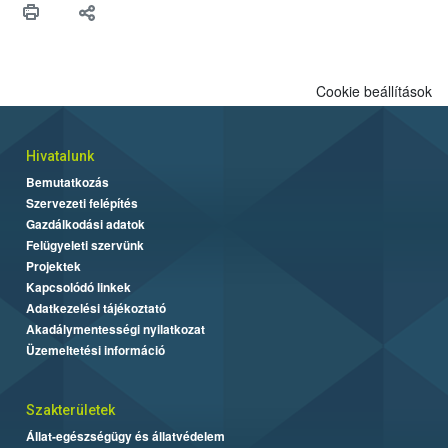
felhasználók számára is elérhető és ökológiai termesztésben is
engedélyezett.
Cookie beállítások
Hivatalunk
Bemutatkozás
Szervezeti felépítés
Gazdálkodási adatok
Felügyeleti szervünk
Projektek
Kapcsolódó linkek
Adatkezelési tájékoztató
Akadálymentességi nyilatkozat
Üzemeltetési információ
Szakterületek
Állat-egészségügy és állatvédelem