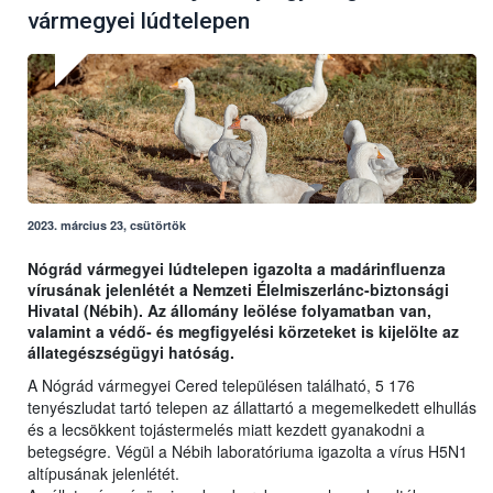
vármegyei lúdtelepen
2023. március 23, csütörtök
Nógrád vármegyei lúdtelepen igazolta a madárinfluenza
vírusának jelenlétét a Nemzeti Élelmiszerlánc-biztonsági
Hivatal (Nébih). Az állomány leölése folyamatban van,
valamint a védő- és megfigyelési körzeteket is kijelölte az
állategészségügyi hatóság.
A Nógrád vármegyei Cered településen található, 5 176
tenyészludat tartó telepen az állattartó a megemelkedett elhullás
és a lecsökkent tojástermelés miatt kezdett gyanakodni a
betegségre. Végül a Nébih laboratóriuma igazolta a vírus H5N1
altípusának jelenlétét.