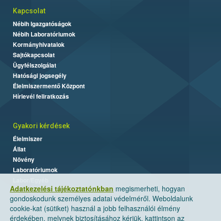
Kapcsolat
Nébih Igazgatóságok
Nébih Laboratóriumok
Kormányhivatalok
Sajtókapcsolat
Ügyfélszolgálat
Hatósági jogsegély
Élelmiszermentő Központ
Hírlevél feliratkozás
Gyakori kérdések
Élelmiszer
Állat
Növény
Laboratóriumok
Labor/Egyéb
Adatkezelési tájékoztatónkban
megismerheti, hogyan
gondoskodunk személyes adatai védelméről. Weboldalunk
cookie-kat (sütiket) használ a jobb felhasználói élmény
érdekében, melynek biztosításához kérjük, kattintson az