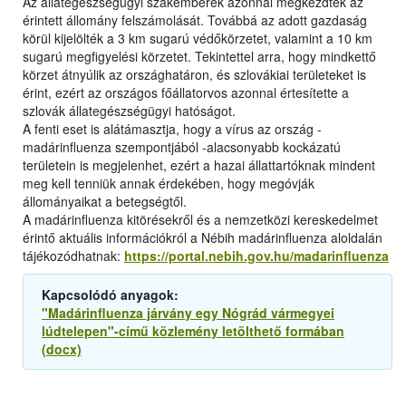
Az állategészségügyi szakemberek azonnal megkezdték az
érintett állomány felszámolását. Továbbá az adott gazdaság
körül kijelölték a 3 km sugarú védőkörzetet, valamint a 10 km
sugarú megfigyelési körzetet. Tekintettel arra, hogy mindkettő
körzet átnyúlik az országhatáron, és szlovákiai területeket is
érint, ezért az országos főállatorvos azonnal értesítette a
szlovák állategészségügyi hatóságot.
A fenti eset is alátámasztja, hogy a vírus az ország -
madárinfluenza szempontjából -alacsonyabb kockázatú
területein is megjelenhet, ezért a hazai állattartóknak mindent
meg kell tenniük annak érdekében, hogy megóvják
állományaikat a betegségtől.
A madárinfluenza kitörésekről és a nemzetközi kereskedelmet
érintő aktuális információkról a Nébih madárinfluenza aloldalán
tájékozódhatnak:
https://portal.nebih.gov.hu/madarinfluenza
Kapcsolódó anyagok:
"Madárinfluenza járvány egy Nógrád vármegyei
lúdtelepen"-című közlemény letölthető formában
(docx)