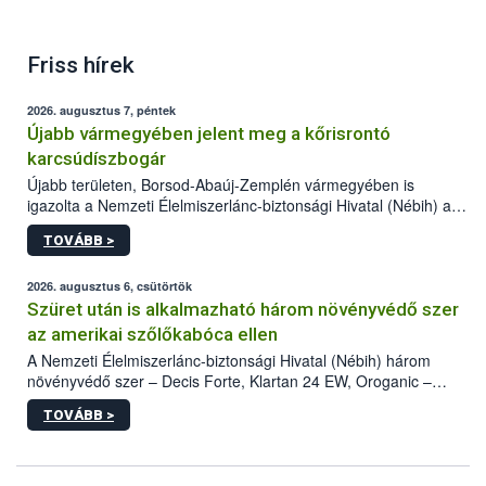
Friss hírek
2026. augusztus 7, péntek
Újabb vármegyében jelent meg a kőrisrontó
karcsúdíszbogár
Újabb területen, Borsod-Abaúj-Zemplén vármegyében is
igazolta a Nemzeti Élelmiszerlánc-biztonsági Hivatal (Nébih) a
kőrisrontó karcsúdíszbogár (Agrilus planipennis) jelenlétét. A
TOVÁBB >
kártevőt nem csak színcsapdában találták meg, de már fertőzött
fában is azonosították. A növényvédelmi szakemberek folytatják
az intenzív felderítést, emellett az intézkedéseket a szlovák
2026. augusztus 6, csütörtök
hatósággal is összehangolják a terjedés megállítása érdekében.
Szüret után is alkalmazható három növényvédő szer
az amerikai szőlőkabóca ellen
A Nemzeti Élelmiszerlánc-biztonsági Hivatal (Nébih) három
növényvédő szer – Decis Forte, Klartan 24 EW, Oroganic –
engedélyokiratát módosította, így azok a szüretet követően,
TOVÁBB >
egészen a vesszőérettség (BBCH 91) stádiumáig
felhasználhatóak a szőlőben. A kiterjesztések célja, hogy a korai
érésű szőlőkben is legyen lehetőség a károsító elleni további
védekezésre. Az Oroganic készítmény kis kiszerelésben kiskerti