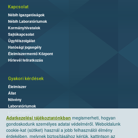
Kapcsolat
Nébih Igazgatóságok
Nébih Laboratóriumok
Kormányhivatalok
Sajtókapcsolat
Ügyfélszolgálat
Hatósági jogsegély
Élelmiszermentő Központ
Hírlevél feliratkozás
Gyakori kérdések
Élelmiszer
Állat
Növény
Laboratóriumok
Labor/Egyéb
Adatkezelési tájékoztatónkban
megismerheti, hogyan
gondoskodunk személyes adatai védelméről. Weboldalunk
cookie-kat (sütiket) használ a jobb felhasználói élmény
érdekében, melynek biztosításához kérjük, kattintson az