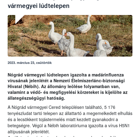
vármegyei lúdtelepen
2023. március 23, csütörtök
Nógrád vármegyei lúdtelepen igazolta a madárinfluenza
vírusának jelenlétét a Nemzeti Élelmiszerlánc-biztonsági
Hivatal (Nébih). Az állomány leölése folyamatban van,
valamint a védő- és megfigyelési körzeteket is kijelölte az
állategészségügyi hatóság.
A Nógrád vármegyei Cered településen található, 5 176
tenyészludat tartó telepen az állattartó a megemelkedett elhullás
és a lecsökkent tojástermelés miatt kezdett gyanakodni a
betegségre. Végül a Nébih laboratóriuma igazolta a vírus H5N1
altípusának jelenlétét.