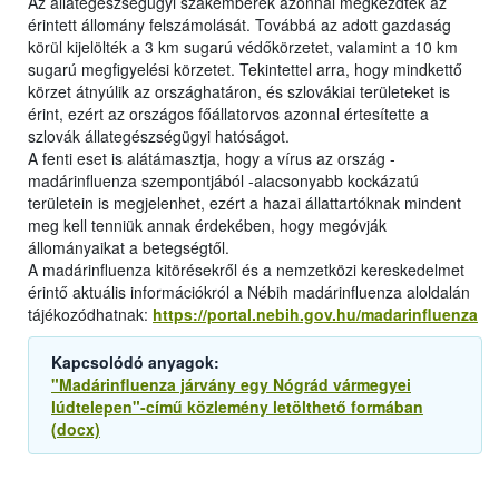
Az állategészségügyi szakemberek azonnal megkezdték az
érintett állomány felszámolását. Továbbá az adott gazdaság
körül kijelölték a 3 km sugarú védőkörzetet, valamint a 10 km
sugarú megfigyelési körzetet. Tekintettel arra, hogy mindkettő
körzet átnyúlik az országhatáron, és szlovákiai területeket is
érint, ezért az országos főállatorvos azonnal értesítette a
szlovák állategészségügyi hatóságot.
A fenti eset is alátámasztja, hogy a vírus az ország -
madárinfluenza szempontjából -alacsonyabb kockázatú
területein is megjelenhet, ezért a hazai állattartóknak mindent
meg kell tenniük annak érdekében, hogy megóvják
állományaikat a betegségtől.
A madárinfluenza kitörésekről és a nemzetközi kereskedelmet
érintő aktuális információkról a Nébih madárinfluenza aloldalán
tájékozódhatnak:
https://portal.nebih.gov.hu/madarinfluenza
Kapcsolódó anyagok:
"Madárinfluenza járvány egy Nógrád vármegyei
lúdtelepen"-című közlemény letölthető formában
(docx)