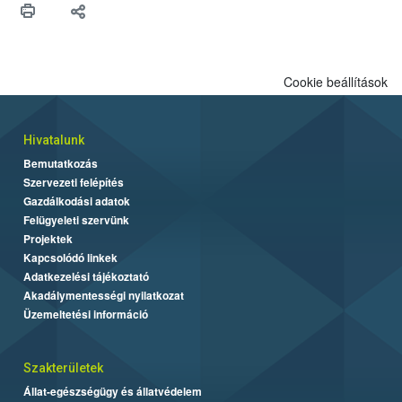
felhasználók számára is elérhető és ökológiai termesztésben is
engedélyezett.
Cookie beállítások
Hivatalunk
Bemutatkozás
Szervezeti felépítés
Gazdálkodási adatok
Felügyeleti szervünk
Projektek
Kapcsolódó linkek
Adatkezelési tájékoztató
Akadálymentességi nyilatkozat
Üzemeltetési információ
Szakterületek
Állat-egészségügy és állatvédelem