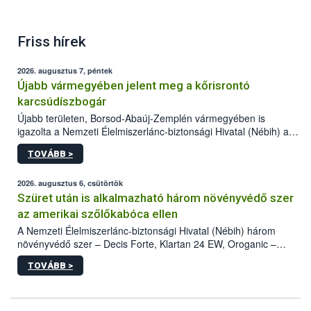
Friss hírek
2026. augusztus 7, péntek
Újabb vármegyében jelent meg a kőrisrontó
karcsúdíszbogár
Újabb területen, Borsod-Abaúj-Zemplén vármegyében is
igazolta a Nemzeti Élelmiszerlánc-biztonsági Hivatal (Nébih) a
kőrisrontó karcsúdíszbogár (Agrilus planipennis) jelenlétét. A
TOVÁBB >
kártevőt nem csak színcsapdában találták meg, de már fertőzött
fában is azonosították. A növényvédelmi szakemberek folytatják
az intenzív felderítést, emellett az intézkedéseket a szlovák
2026. augusztus 6, csütörtök
hatósággal is összehangolják a terjedés megállítása érdekében.
Szüret után is alkalmazható három növényvédő szer
az amerikai szőlőkabóca ellen
A Nemzeti Élelmiszerlánc-biztonsági Hivatal (Nébih) három
növényvédő szer – Decis Forte, Klartan 24 EW, Oroganic –
engedélyokiratát módosította, így azok a szüretet követően,
TOVÁBB >
egészen a vesszőérettség (BBCH 91) stádiumáig
felhasználhatóak a szőlőben. A kiterjesztések célja, hogy a korai
érésű szőlőkben is legyen lehetőség a károsító elleni további
védekezésre. Az Oroganic készítmény kis kiszerelésben kiskerti