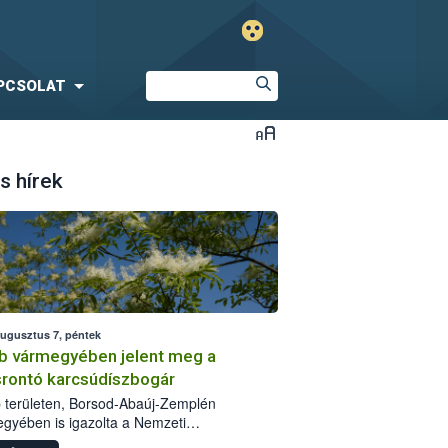
PCSOLAT
s hírek
augusztus 7, péntek
b vármegyében jelent meg a
srontó karcsúdíszbogár
 területen, Borsod-Abaúj-Zemplén
gyében is igazolta a Nemzeti
iszerlánc-biztonsági Hivatal (Nébih) a