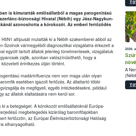
TO
kőris
jelen
an is kimutatták emlősállatból a magas patogenitású
talál
iszerlánc-biztonsági Hivatal (Nébih) egy Jász-Nagykun-
azono
kánál azonosította a kórokozót. Az emberi fertőződés
folyta
intéz
össze
 H5N1 altípusát mutatták ki a Nébih szakemberei abból az
érdek
n-Szolnok vármegyéből diagnosztikai vizsgálatra érkezett a
2026. 
al együtt tartott állatok jelenleg tünetmentesek, vizsgálatuk
Szür
yancsak zajlik, azonban valószínűsíthető, hogy a
növé
özvetett érintkezés útján történt.
szől
A Nem
(Nébi
atogenitású madárinfluenza nem von maga után olyan
Klart
aromfik esetében igazolt fertőzés. Az állattartó többi
TO
módos
vizsgálja és megfigyeli, egyéb intézkedésekre, például
egész
agy az állatok elaltatására nem kerül sor.
felha
célja
ki a betegséget. A kórokozót emlősállatoknál Európa-
lehet
kiterjedésű megbetegedés kizárólag baromfifajokban
Az Or
ert fertőzzön, az Európai Élelmiszerbiztonsági Hatóság
felha
is elhanyagolható.
terme