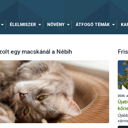
ÉLELMISZER
NÖVÉNY
ÁTFOGÓ TÉMÁK
KA
zolt egy macskánál a Nébih
Fris
2026. 
Újab
kőri
Újabb
várme
Élelm