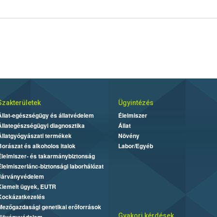
Szakterületek
Ügyintézés
Állat-egészségügy és állatvédelem
Élelmiszer
Állategészségügyi diagnosztika
Állat
Állatgyógyászati termékek
Növény
Borászat és alkoholos italok
Labor/Egyéb
Élelmiszer- és takarmánybiztonság
Élelmiszerlánc-biztonsági laborhálózat
Járványvédelem
Kiemelt ügyek, EUTR
Kockázatkezelés
Mezőgazdasági genetikai erőforrások
Gyakori kérdések