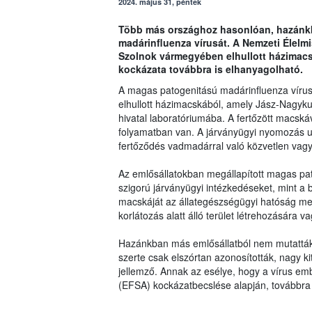
2024. május 31, péntek
Több más országhoz hasonlóan, hazánkb
madárinfluenza vírusát. A Nemzeti Élelm
Szolnok vármegyében elhullott házimacs
kockázata továbbra is elhanyagolható.
A magas patogenitású madárinfluenza vírus
elhullott házimacskából, amely Jász-Nagyku
hivatal laboratóriumába. A fertőzött macskáv
folyamatban van. A járványügyi nyomozás ug
fertőződés vadmadárral való közvetlen vagy k
Az emlősállatokban megállapított magas p
szigorú járványügyi intézkedéseket, mint a b
macskáját az állategészségügyi hatóság meg
korlátozás alatt álló terület létrehozására v
Hazánkban más emlősállatból nem mutatták 
szerte csak elszórtan azonosították, nagy 
jellemző. Annak az esélye, hogy a vírus emb
(EFSA) kockázatbecslése alapján, továbbra 