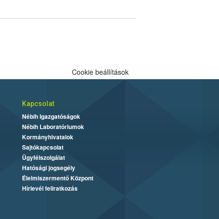
Cookie beállítások
Kapcsolat
Nébih Igazgatóságok
Nébih Laboratóriumok
Kormányhivatalok
Sajtókapcsolat
Ügyfélszolgálat
Hatósági jogsegély
Élelmiszermentő Központ
Hírlevél feliratkozás