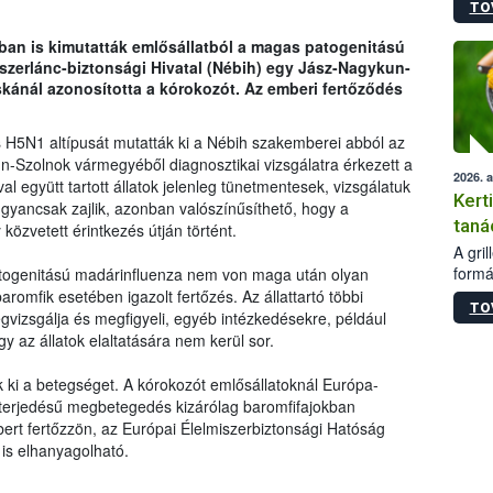
TO
módos
egész
an is kimutatták emlősállatból a magas patogenitású
felha
iszerlánc-biztonsági Hivatal (Nébih) egy Jász-Nagykun-
célja
kánál azonosította a kórokozót. Az emberi fertőződés
lehet
Az Or
felha
 H5N1 altípusát mutatták ki a Nébih szakemberei abból az
terme
n-Szolnok vármegyéből diagnosztikai vizsgálatra érkezett a
2026. 
al együtt tartott állatok jelenleg tünetmentesek, vizsgálatuk
Kert
yancsak zajlik, azonban valószínűsíthető, hogy a
taná
özvetett érintkezés útján történt.
A gri
formá
atogenitású madárinfluenza nem von maga után olyan
romlá
aromfik esetében igazolt fertőzés. Az állattartó többi
TO
szapo
vizsgálja és megfigyeli, egyéb intézkedésekre, például
sütög
agy az állatok elaltatására nem kerül sor.
techni
alapa
ki a betegséget. A kórokozót emlősállatoknál Európa-
higié
kiterjedésű megbetegedés kizárólag baromfifajokban
hőkez
ert fertőzzön, az Európai Élelmiszerbiztonsági Hatóság
tárol
is elhanyagolható.
Hivat
a biz