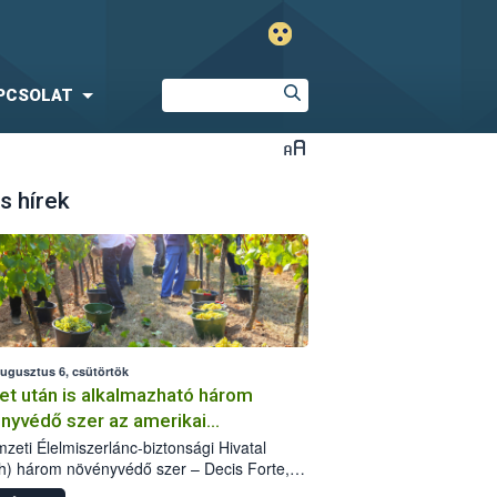
PCSOLAT
s hírek
augusztus 6, csütörtök
et után is alkalmazható három
nyvédő szer az amerikai
őkabóca ellen
zeti Élelmiszerlánc-biztonsági Hivatal
h) három növényvédő szer – Decis Forte,
an 24 EW, Oroganic – engedélyokiratát