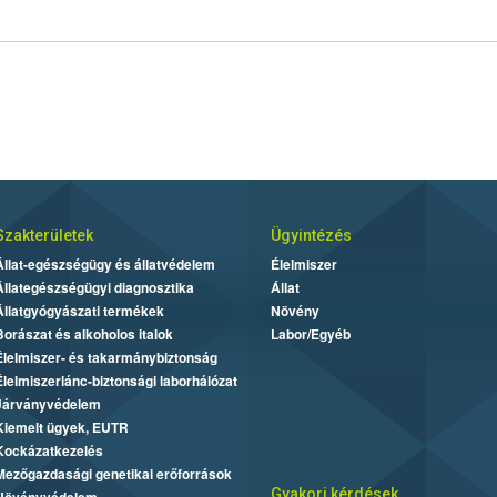
Szakterületek
Ügyintézés
Állat-egészségügy és állatvédelem
Élelmiszer
Állategészségügyi diagnosztika
Állat
Állatgyógyászati termékek
Növény
Borászat és alkoholos italok
Labor/Egyéb
Élelmiszer- és takarmánybiztonság
Élelmiszerlánc-biztonsági laborhálózat
Járványvédelem
Kiemelt ügyek, EUTR
Kockázatkezelés
Mezőgazdasági genetikai erőforrások
Gyakori kérdések