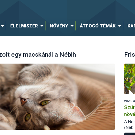
ÉLELMISZER
NÖVÉNY
ÁTFOGÓ TÉMÁK
KA
zolt egy macskánál a Nébih
Fris
2026. 
Szür
növé
szől
A Nem
(Nébi
Klart