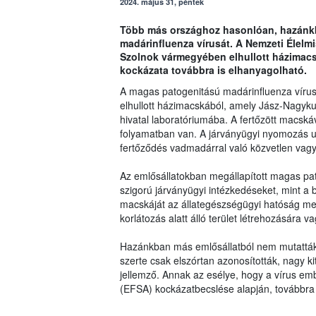
2024. május 31, péntek
Több más országhoz hasonlóan, hazánkb
madárinfluenza vírusát. A Nemzeti Élelm
Szolnok vármegyében elhullott házimacs
kockázata továbbra is elhanyagolható.
A magas patogenitású madárinfluenza vírus
elhullott házimacskából, amely Jász-Nagyku
hivatal laboratóriumába. A fertőzött macskáv
folyamatban van. A járványügyi nyomozás ug
fertőződés vadmadárral való közvetlen vagy k
Az emlősállatokban megállapított magas p
szigorú járványügyi intézkedéseket, mint a b
macskáját az állategészségügyi hatóság meg
korlátozás alatt álló terület létrehozására v
Hazánkban más emlősállatból nem mutatták 
szerte csak elszórtan azonosították, nagy 
jellemző. Annak az esélye, hogy a vírus emb
(EFSA) kockázatbecslése alapján, továbbra 