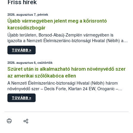
Friss hírek
2026. augusztus 7, péntek
Újabb vármegyében jelent meg a kőrisrontó
karcsúdíszbogár
Újabb területen, Borsod-Abaúj-Zemplén vármegyében is
igazolta a Nemzeti Élelmiszerlánc-biztonsági Hivatal (Nébih) a
kőrisrontó karcsúdíszbogár (Agrilus planipennis) jelenlétét. A
TOVÁBB >
kártevőt nem csak színcsapdában találták meg, de már fertőzött
fában is azonosították. A növényvédelmi szakemberek folytatják
az intenzív felderítést, emellett az intézkedéseket a szlovák
2026. augusztus 6, csütörtök
hatósággal is összehangolják a terjedés megállítása érdekében.
Szüret után is alkalmazható három növényvédő szer
az amerikai szőlőkabóca ellen
A Nemzeti Élelmiszerlánc-biztonsági Hivatal (Nébih) három
növényvédő szer – Decis Forte, Klartan 24 EW, Oroganic –
engedélyokiratát módosította, így azok a szüretet követően,
TOVÁBB >
egészen a vesszőérettség (BBCH 91) stádiumáig
felhasználhatóak a szőlőben. A kiterjesztések célja, hogy a korai
érésű szőlőkben is legyen lehetőség a károsító elleni további
védekezésre. Az Oroganic készítmény kis kiszerelésben kiskerti
felhasználók számára is elérhető és ökológiai termesztésben is
engedélyezett.