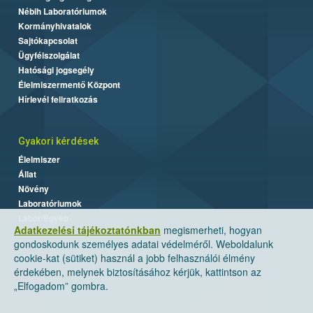
Nébih Laboratóriumok
Kormányhivatalok
Sajtókapcsolat
Ügyfélszolgálat
Hatósági jogsegély
Élelmiszermentő Központ
Hírlevél feliratkozás
Gyakori kérdések
Élelmiszer
Állat
Növény
Laboratóriumok
Labor/Egyéb
Adatkezelési tájékoztatónkban
megismerheti, hogyan
gondoskodunk személyes adatai védelméről. Weboldalunk
cookie-kat (sütiket) használ a jobb felhasználói élmény
érdekében, melynek biztosításához kérjük, kattintson az
„Elfogadom” gombra.