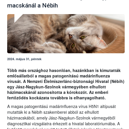
macskánál a Nébih
2024. május 31, péntek
Több más országhoz hasonlóan, hazánkban is kimutatták
emlősállatból a magas patogenitású madárinfluenza
vírusát. A Nemzeti Élelmiszerlánc-biztonsági Hivatal (Nébih)
egy Jász-Nagykun-Szolnok vármegyében elhullott
házimacskánál azonosította a kórokozót. Az emberi
fertőződés kockázata továbbra is elhanyagolható.
A magas patogenitású madárinfluenza vírus H5N1 altípusát
mutatták ki a Nébih szakemberei abból az elhullott
házimacskából, amely Jász-Nagykun-Szolnok vármegyéből
diagnosztikai vizsgálatra érkezett a hivatal laboratóriumába. A