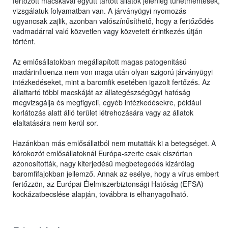
fertőzött macskával együtt tartott állatok jelenleg tünetmentesek,
vizsgálatuk folyamatban van. A járványügyi nyomozás
ugyancsak zajlik, azonban valószínűsíthető, hogy a fertőződés
vadmadárral való közvetlen vagy közvetett érintkezés útján
történt.
Az emlősállatokban megállapított magas patogenitású
madárinfluenza nem von maga után olyan szigorú járványügyi
intézkedéseket, mint a baromfik esetében igazolt fertőzés. Az
állattartó többi macskáját az állategészségügyi hatóság
megvizsgálja és megfigyeli, egyéb intézkedésekre, például
korlátozás alatt álló terület létrehozására vagy az állatok
elaltatására nem kerül sor.
Hazánkban más emlősállatból nem mutatták ki a betegséget. A
kórokozót emlősállatoknál Európa-szerte csak elszórtan
azonosították, nagy kiterjedésű megbetegedés kizárólag
baromfifajokban jellemző. Annak az esélye, hogy a vírus embert
fertőzzön, az Európai Élelmiszerbiztonsági Hatóság (EFSA)
kockázatbecslése alapján, továbbra is elhanyagolható.