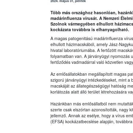
2024. május 31, péntek
Több más országhoz hasonlóan, hazánkb
madárinfluenza vírusát. A Nemzeti Élelm
Szolnok vármegyében elhullott házimacs
kockázata továbbra is elhanyagolható.
A magas patogenitású madárinfluenza vírus
elhullott házimacskából, amely Jász-Nagyku
hivatal laboratóriumába. A fertőzött macskáv
folyamatban van. A járványügyi nyomozás ug
fertőződés vadmadárral való közvetlen vagy k
Az emlősállatokban megállapított magas p
szigorú járványügyi intézkedéseket, mint a b
macskáját az állategészségügyi hatóság meg
korlátozás alatt álló terület létrehozására v
Hazánkban más emlősállatból nem mutatták 
szerte csak elszórtan azonosították, nagy 
jellemző. Annak az esélye, hogy a vírus emb
(EFSA) kockázatbecslése alapján, továbbra 