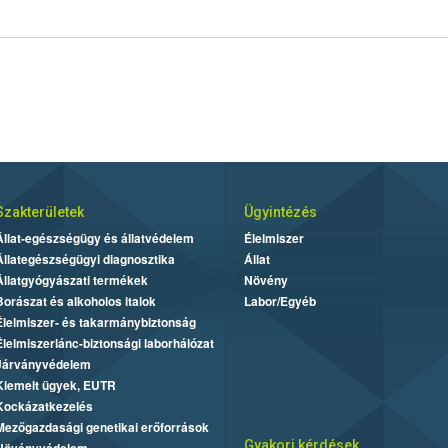
Szakterületek
Ügyintézés
Állat-egészségügy és állatvédelem
Élelmiszer
Állategészségügyi diagnosztika
Állat
Állatgyógyászati termékek
Növény
Borászat és alkoholos italok
Labor/Egyéb
Élelmiszer- és takarmánybiztonság
Élelmiszerlánc-biztonsági laborhálózat
Járványvédelem
Kiemelt ügyek, EUTR
Kockázatkezelés
Mezőgazdasági genetikai erőforrások
Gyakori kérdések