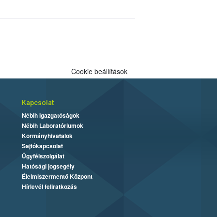
Cookie beállítások
Kapcsolat
Nébih Igazgatóságok
Nébih Laboratóriumok
Kormányhivatalok
Sajtókapcsolat
Ügyfélszolgálat
Hatósági jogsegély
Élelmiszermentő Központ
Hírlevél feliratkozás