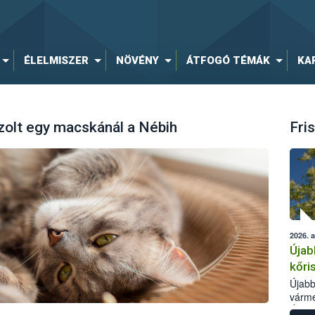
ÉLELMISZER
NÖVÉNY
ÁTFOGÓ TÉMÁK
KA
zolt egy macskánál a Nébih
Fris
2026. 
Újab
kőri
Újabb
várme
Élelm