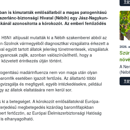
TO
kőris
jelen
an is kimutatták emlősállatból a magas patogenitású
talál
iszerlánc-biztonsági Hivatal (Nébih) egy Jász-Nagykun-
azono
kánál azonosította a kórokozót. Az emberi fertőződés
folyta
intéz
össze
 H5N1 altípusát mutatták ki a Nébih szakemberei abból az
érdek
n-Szolnok vármegyéből diagnosztikai vizsgálatra érkezett a
2026. 
al együtt tartott állatok jelenleg tünetmentesek, vizsgálatuk
Szür
yancsak zajlik, azonban valószínűsíthető, hogy a
növé
özvetett érintkezés útján történt.
szől
A Nem
(Nébi
atogenitású madárinfluenza nem von maga után olyan
Klart
aromfik esetében igazolt fertőzés. Az állattartó többi
TO
módos
vizsgálja és megfigyeli, egyéb intézkedésekre, például
egész
agy az állatok elaltatására nem kerül sor.
felha
célja
ki a betegséget. A kórokozót emlősállatoknál Európa-
lehet
kiterjedésű megbetegedés kizárólag baromfifajokban
Az Or
ert fertőzzön, az Európai Élelmiszerbiztonsági Hatóság
felha
is elhanyagolható.
terme