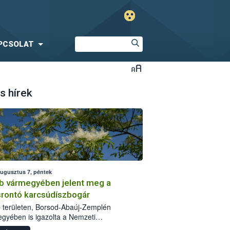
PCSOLAT
s hírek
augusztus 7, péntek
b vármegyében jelent meg a
srontó karcsúdíszbogár
 területen, Borsod-Abaúj-Zemplén
gyében is igazolta a Nemzeti
iszerlánc-biztonsági Hivatal (Nébih) a