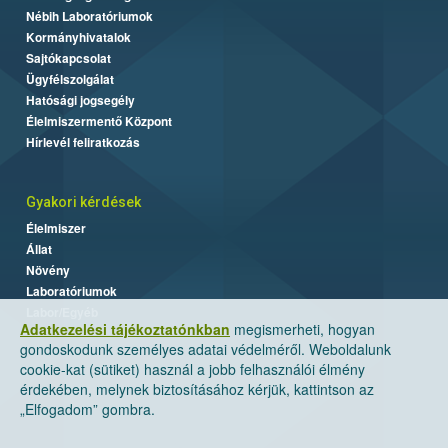
Nébih Laboratóriumok
Kormányhivatalok
Sajtókapcsolat
Ügyfélszolgálat
Hatósági jogsegély
Élelmiszermentő Központ
Hírlevél feliratkozás
Gyakori kérdések
Élelmiszer
Állat
Növény
Laboratóriumok
Labor/Egyéb
Adatkezelési tájékoztatónkban
megismerheti, hogyan
gondoskodunk személyes adatai védelméről. Weboldalunk
cookie-kat (sütiket) használ a jobb felhasználói élmény
érdekében, melynek biztosításához kérjük, kattintson az
„Elfogadom” gombra.