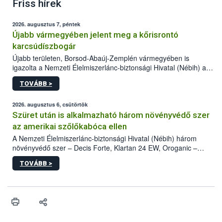
Friss hírek
2026. augusztus 7, péntek
Újabb vármegyében jelent meg a kőrisrontó
karcsúdíszbogár
Újabb területen, Borsod-Abaúj-Zemplén vármegyében is
igazolta a Nemzeti Élelmiszerlánc-biztonsági Hivatal (Nébih) a
kőrisrontó karcsúdíszbogár (Agrilus planipennis) jelenlétét. A
TOVÁBB >
kártevőt nem csak színcsapdában találták meg, de már fertőzött
fában is azonosították. A növényvédelmi szakemberek folytatják
az intenzív felderítést, emellett az intézkedéseket a szlovák
2026. augusztus 6, csütörtök
hatósággal is összehangolják a terjedés megállítása érdekében.
Szüret után is alkalmazható három növényvédő szer
az amerikai szőlőkabóca ellen
A Nemzeti Élelmiszerlánc-biztonsági Hivatal (Nébih) három
növényvédő szer – Decis Forte, Klartan 24 EW, Oroganic –
engedélyokiratát módosította, így azok a szüretet követően,
TOVÁBB >
egészen a vesszőérettség (BBCH 91) stádiumáig
felhasználhatóak a szőlőben. A kiterjesztések célja, hogy a korai
érésű szőlőkben is legyen lehetőség a károsító elleni további
védekezésre. Az Oroganic készítmény kis kiszerelésben kiskerti
felhasználók számára is elérhető és ökológiai termesztésben is
engedélyezett.