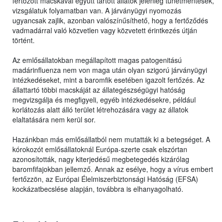
fertőzött macskával együtt tartott állatok jelenleg tünetmentesek,
vizsgálatuk folyamatban van. A járványügyi nyomozás
ugyancsak zajlik, azonban valószínűsíthető, hogy a fertőződés
vadmadárral való közvetlen vagy közvetett érintkezés útján
történt.
Az emlősállatokban megállapított magas patogenitású
madárinfluenza nem von maga után olyan szigorú járványügyi
intézkedéseket, mint a baromfik esetében igazolt fertőzés. Az
állattartó többi macskáját az állategészségügyi hatóság
megvizsgálja és megfigyeli, egyéb intézkedésekre, például
korlátozás alatt álló terület létrehozására vagy az állatok
elaltatására nem kerül sor.
Hazánkban más emlősállatból nem mutatták ki a betegséget. A
kórokozót emlősállatoknál Európa-szerte csak elszórtan
azonosították, nagy kiterjedésű megbetegedés kizárólag
baromfifajokban jellemző. Annak az esélye, hogy a vírus embert
fertőzzön, az Európai Élelmiszerbiztonsági Hatóság (EFSA)
kockázatbecslése alapján, továbbra is elhanyagolható.