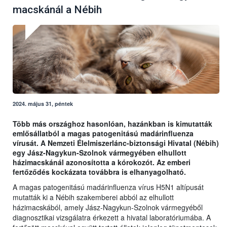
macskánál a Nébih
2024. május 31, péntek
Több más országhoz hasonlóan, hazánkban is kimutatták
emlősállatból a magas patogenitású madárinfluenza
vírusát. A Nemzeti Élelmiszerlánc-biztonsági Hivatal (Nébih)
egy Jász-Nagykun-Szolnok vármegyében elhullott
házimacskánál azonosította a kórokozót. Az emberi
fertőződés kockázata továbbra is elhanyagolható.
A magas patogenitású madárinfluenza vírus H5N1 altípusát
mutatták ki a Nébih szakemberei abból az elhullott
házimacskából, amely Jász-Nagykun-Szolnok vármegyéből
diagnosztikai vizsgálatra érkezett a hivatal laboratóriumába. A