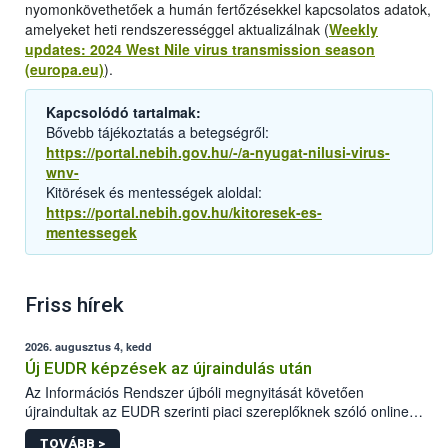
nyomonkövethetőek a humán fertőzésekkel kapcsolatos adatok,
amelyeket heti rendszerességgel aktualizálnak (
Weekly
updates: 2024 West Nile virus transmission season
(europa.eu)
).
Kapcsolódó tartalmak:
Bővebb tájékoztatás a betegségről:
https://portal.nebih.gov.hu/-/a-nyugat-nilusi-virus-
wnv-
Kitörések és mentességek aloldal:
https://portal.nebih.gov.hu/kitoresek-es-
mentessegek
Friss hírek
2026. augusztus 4, kedd
Új EUDR képzések az újraindulás után
Az Információs Rendszer újbóli megnyitását követően
újraindultak az EUDR szerinti piaci szereplőknek szóló online
képzések.
TOVÁBB >