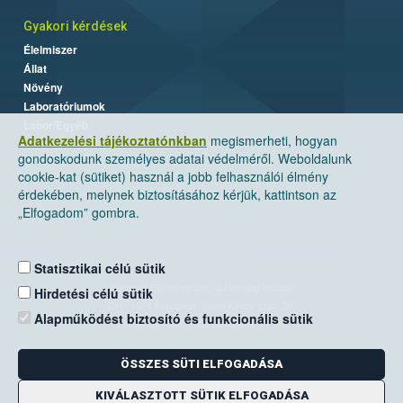
Gyakori kérdések
Élelmiszer
Állat
Növény
Laboratóriumok
Labor/Egyéb
Adatkezelési tájékoztatónkban
megismerheti, hogyan
gondoskodunk személyes adatai védelméről. Weboldalunk
cookie-kat (sütiket) használ a jobb felhasználói élmény
érdekében, melynek biztosításához kérjük, kattintson az
„Elfogadom” gombra.
Statisztikai célú sütik
Nemzeti Élelmiszerlánc-biztonsági Hivatal
Hirdetési célú sütik
Cím: 1024 Budapest, Keleti Károly utca. 24.
Alapműködést biztosító és funkcionális sütik
Levelezési cím: 1525 Budapest. Pf. 30.
ÖSSZES SÜTI ELFOGADÁSA
E-mail:
ugyfelszolgalat@nebih.gov.hu
Zöld szám: 06-80/263-244
KIVÁLASZTOTT SÜTIK ELFOGADÁSA