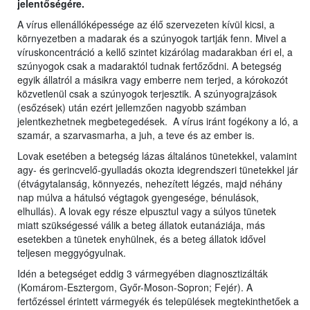
jelentőségére.
A vírus ellenállóképessége az élő szervezeten kívül kicsi, a
környezetben a madarak és a szúnyogok tartják fenn. Mivel a
víruskoncentráció a kellő szintet kizárólag madarakban éri el, a
szúnyogok csak a madaraktól tudnak fertőződni. A betegség
egyik állatról a másikra vagy emberre nem terjed, a kórokozót
közvetlenül csak a szúnyogok terjesztik. A szúnyograjzások
(esőzések) után ezért jellemzően nagyobb számban
jelentkezhetnek megbetegedések. A vírus iránt fogékony a ló, a
szamár, a szarvasmarha, a juh, a teve és az ember is.
Lovak esetében a betegség lázas általános tünetekkel, valamint
agy- és gerincvelő-gyulladás okozta idegrendszeri tünetekkel jár
(étvágytalanság, könnyezés, nehezített légzés, majd néhány
nap múlva a hátulsó végtagok gyengesége, bénulások,
elhullás). A lovak egy része elpusztul vagy a súlyos tünetek
miatt szükségessé válik a beteg állatok eutanáziája, más
esetekben a tünetek enyhülnek, és a beteg állatok idővel
teljesen meggyógyulnak.
Idén a betegséget eddig 3 vármegyében diagnosztizálták
(Komárom-Esztergom, Győr-Moson-Sopron; Fejér). A
fertőzéssel érintett vármegyék és települések megtekinthetőek a