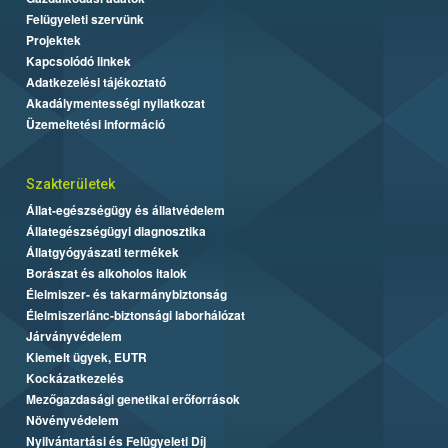
Felügyeleti szervünk
Projektek
Kapcsolódó linkek
Adatkezelési tájékoztató
Akadálymentességi nyilatkozat
Üzemeltetési információ
Szakterületek
Állat-egészségügy és állatvédelem
Állategészségügyi diagnosztika
Állatgyógyászati termékek
Borászat és alkoholos italok
Élelmiszer- és takarmánybiztonság
Élelmiszerlánc-biztonsági laborhálózat
Járványvédelem
Kiemelt ügyek, EUTR
Kockázatkezelés
Mezőgazdasági genetikai erőforrások
Növényvédelem
Nyilvántartási és Felügyeleti Díj