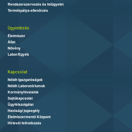
Rendszerszervezés és felügyelet
Termékpálya-ellenőrzés
Ügyintézés
Élelmiszer
Állat
Növény
Labor/Egyéb
Kapcsolat
Nébih Igazgatóságok
Nébih Laboratóriumok
Kormányhivatalok
Sajtókapcsolat
Ügyfélszolgálat
Hatósági jogsegély
Élelmiszermentő Központ
Hírlevél feliratkozás