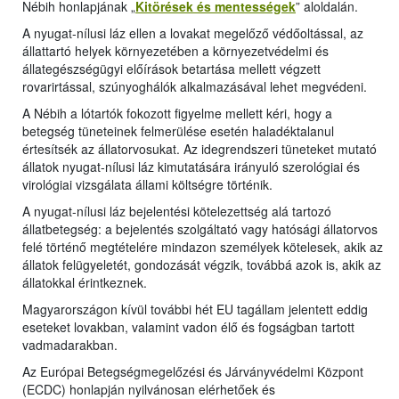
Nébih honlapjának „
Kitörések és mentességek
” aloldalán.
A nyugat-nílusi láz ellen a lovakat megelőző védőoltással, az
állattartó helyek környezetében a környezetvédelmi és
állategészségügyi előírások betartása mellett végzett
rovarirtással, szúnyoghálók alkalmazásával lehet megvédeni.
A Nébih a lótartók fokozott figyelme mellett kéri, hogy a
betegség tüneteinek felmerülése esetén haladéktalanul
értesítsék az állatorvosukat. Az idegrendszeri tüneteket mutató
állatok nyugat-nílusi láz kimutatására irányuló szerológiai és
virológiai vizsgálata állami költségre történik.
A nyugat-nílusi láz bejelentési kötelezettség alá tartozó
állatbetegség: a bejelentés szolgáltató vagy hatósági állatorvos
felé történő megtételére mindazon személyek kötelesek, akik az
állatok felügyeletét, gondozását végzik, továbbá azok is, akik az
állatokkal érintkeznek.
Magyarországon kívül további hét EU tagállam jelentett eddig
eseteket lovakban, valamint vadon élő és fogságban tartott
vadmadarakban.
Az Európai Betegségmegelőzési és Járványvédelmi Központ
(ECDC) honlapján nyilvánosan elérhetőek és