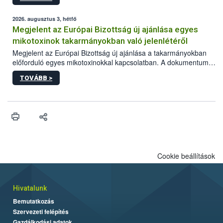
2026. augusztus 3, hétfő
Megjelent az Európai Bizottság új ajánlása egyes
mikotoxinok takarmányokban való jelenlétéről
Megjelent az Európai Bizottság új ajánlása a takarmányokban
előforduló egyes mikotoxinokkal kapcsolatban. A dokumentum
2027-től új irányértékek alkalmazását írja elő, és a jelenleg
TOVÁBB >
hatályos uniós ajánlások helyébe lép.
Cookie beállítások
Hivatalunk
Bemutatkozás
Szervezeti felépítés
Gazdálkodási adatok