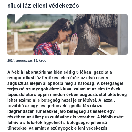
nílusi láz elleni védekezés
2024. augusztus 13, kedd
A Nébih laboratóriuma idén eddig 3 lóban igazolta a
nyugat-nílusi láz fertőzés jelenlétét: az első esetet
augusztus elején állapította meg a hatóság. A betegséget
terjesztő szúnyogok életciklusa, valamint az elmúlt évek
tapasztalatai alapján minden évben augusztustól októberig
lehet számolni e betegség hazai jelenlétével. A lázzal,
továbbá az agy- és gerincvelő-gyulladás okozta
idegrendszeri tünetekkel járó betegség az esetek egy
részében az állat pusztulásához is vezethet. A Nébih ezért
felhívja a lótartók figyelmét a betegségre jellemző
tünetekre, valamint a szúnyogok elleni védekezés