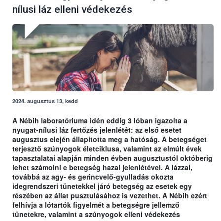
nílusi láz elleni védekezés
2024. augusztus 13, kedd
A Nébih laboratóriuma idén eddig 3 lóban igazolta a
nyugat-nílusi láz fertőzés jelenlétét: az első esetet
augusztus elején állapította meg a hatóság. A betegséget
terjesztő szúnyogok életciklusa, valamint az elmúlt évek
tapasztalatai alapján minden évben augusztustól októberig
lehet számolni e betegség hazai jelenlétével. A lázzal,
továbbá az agy- és gerincvelő-gyulladás okozta
idegrendszeri tünetekkel járó betegség az esetek egy
részében az állat pusztulásához is vezethet. A Nébih ezért
felhívja a lótartók figyelmét a betegségre jellemző
tünetekre, valamint a szúnyogok elleni védekezés