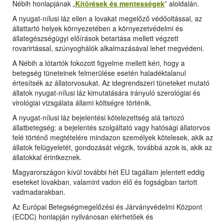
Nébih honlapjának „
Kitörések és mentességek
” aloldalán.
A nyugat-nílusi láz ellen a lovakat megelőző védőoltással, az
állattartó helyek környezetében a környezetvédelmi és
állategészségügyi előírások betartása mellett végzett
rovarirtással, szúnyoghálók alkalmazásával lehet megvédeni.
A Nébih a lótartók fokozott figyelme mellett kéri, hogy a
betegség tüneteinek felmerülése esetén haladéktalanul
értesítsék az állatorvosukat. Az idegrendszeri tüneteket mutató
állatok nyugat-nílusi láz kimutatására irányuló szerológiai és
virológiai vizsgálata állami költségre történik.
A nyugat-nílusi láz bejelentési kötelezettség alá tartozó
állatbetegség: a bejelentés szolgáltató vagy hatósági állatorvos
felé történő megtételére mindazon személyek kötelesek, akik az
állatok felügyeletét, gondozását végzik, továbbá azok is, akik az
állatokkal érintkeznek.
Magyarországon kívül további hét EU tagállam jelentett eddig
eseteket lovakban, valamint vadon élő és fogságban tartott
vadmadarakban.
Az Európai Betegségmegelőzési és Járványvédelmi Központ
(ECDC) honlapján nyilvánosan elérhetőek és