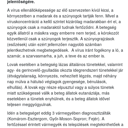
jelentőségére.
A vírus ellenállóképessége az élő szervezeten kívül kicsi, a
környezetben a madarak és a szúnyogok tartják fenn. Mivel a
víruskoncentráció a kellő szintet kizárólag madarakban éri el, a
szúnyogok csak a madaraktól tudnak fertőződni. A betegség
egyik állatról a másikra vagy emberre nem terjed, a kórokozót
közvetlenül csak a szúnyogok terjesztik. A szúnyograjzások
(esőzések) után ezért jellemzően nagyobb számban
jelentkezhetnek megbetegedések. A vírus iránt fogékony a ló, a
szamár, a szarvasmarha, a juh, a teve és az ember is.
Lovak esetében a betegség lázas általános tünetekkel, valamint
agy- és gerincvelő-gyulladás okozta idegrendszeri tünetekkel jár
(étvágytalanság, könnyezés, nehezített légzés, majd néhány
nap múlva a hátulsó végtagok gyengesége, bénulások,
elhullás). A lovak egy része elpusztul vagy a súlyos tünetek
miatt szükségessé válik a beteg állatok eutanáziája, más
esetekben a tünetek enyhülnek, és a beteg állatok idővel
teljesen meggyógyulnak.
Idén a betegséget eddig 3 vármegyében diagnosztizálták
(Komárom-Esztergom, Győr-Moson-Sopron; Fejér). A
fertőzéssel érintett vármegyék és települések megtekinthetőek a