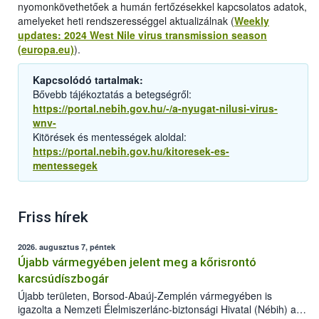
nyomonkövethetőek a humán fertőzésekkel kapcsolatos adatok,
amelyeket heti rendszerességgel aktualizálnak (
Weekly
updates: 2024 West Nile virus transmission season
(europa.eu)
).
Kapcsolódó tartalmak:
Bővebb tájékoztatás a betegségről:
https://portal.nebih.gov.hu/-/a-nyugat-nilusi-virus-
wnv-
Kitörések és mentességek aloldal:
https://portal.nebih.gov.hu/kitoresek-es-
mentessegek
Friss hírek
2026. augusztus 7, péntek
Újabb vármegyében jelent meg a kőrisrontó
karcsúdíszbogár
Újabb területen, Borsod-Abaúj-Zemplén vármegyében is
igazolta a Nemzeti Élelmiszerlánc-biztonsági Hivatal (Nébih) a