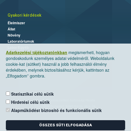
Gyakori kérdések
Élelmiszer
Állat
Növény
Laboratóriumok
Labor/Egyéb
Adatkezelési tájékoztatónkban
megismerheti, hogyan
gondoskodunk személyes adatai védelméről. Weboldalunk
cookie-kat (sütiket) használ a jobb felhasználói élmény
érdekében, melynek biztosításához kérjük, kattintson az
„Elfogadom” gombra.
Statisztikai célú sütik
Nemzeti Élelmiszerlánc-biztonsági Hivatal
Hirdetési célú sütik
Cím: 1024 Budapest, Keleti Károly utca. 24.
Alapműködést biztosító és funkcionális sütik
Levelezési cím: 1525 Budapest. Pf. 30.
ÖSSZES SÜTI ELFOGADÁSA
E-mail:
ugyfelszolgalat@nebih.gov.hu