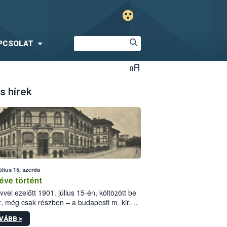
PCSOLAT
s hírek
úlius 15, szerda
éve történt
vvel ezelőtt 1901. július 15-én, költözött be
z, még csak részben – a budapesti m. kir.
i vetőmagvizsgáló állomás a Kis Rókus utca
VÁBB >
ám alatti, Czigler Győző által tervezett új