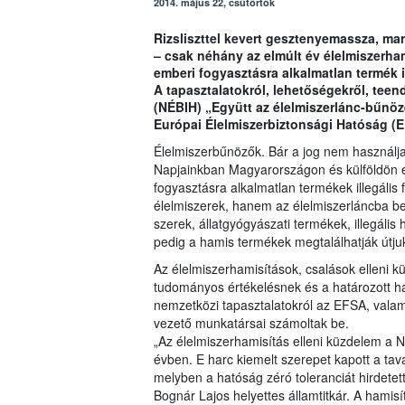
2014. május 22, csütörtök
Rizsliszttel kevert gesztenyemassza, ma
– csak néhány az elmúlt év élelmiszerham
emberi fogyasztásra alkalmatlan termék i
A tapasztalatokról, lehetőségekről, teen
(NÉBIH) „Együtt az élelmiszerlánc-bűnöz
Európai Élelmiszerbiztonsági Hatóság (E
Élelmiszerbűnözők. Bár a jog nem használja 
Napjainkban Magyarországon és külföldön e
fogyasztásra alkalmatlan termékek illegáli
élelmiszerek, hanem az élelmiszerláncba 
szerek, állatgyógyászati termékek, illegáli
pedig a hamis termékek megtalálhatják útjuka
Az élelmiszerhamisítások, csalások elleni 
tudományos értékelésnek és a határozott h
nemzetközi tapasztalatokról az EFSA, valami
vezető munkatársai számoltak be.
„Az élelmiszerhamisítás elleni küzdelem a 
évben. E harc kiemelt szerepet kapott a tava
melyben a hatóság zéró toleranciát hirdetet
Bognár Lajos helyettes államtitkár. A hamisí