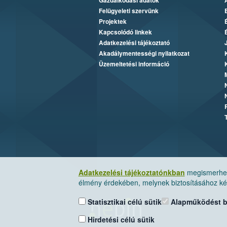
Gazdálkodási adatok
Felügyeleti szervünk
Projektek
Kapcsolódó linkek
Adatkezelési tájékoztató
Akadálymentességi nyilatkozat
Üzemeltetési információ
Adatkezelési tájékoztatónkban
megismerheti
élmény érdekében, melynek biztosításához kér
Statisztikai célú sütik
Alapműködést biz
Hirdetési célú sütik