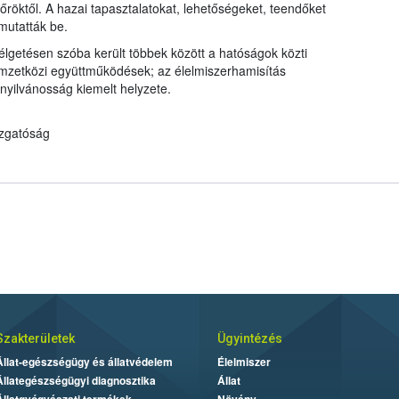
anyag
nőröktől. A hazai tapasztalatokat, lehetőségeket, teendőket
utatták be.
élgetésen szóba került többek között a hatóságok közti
mzetközi együttműködések; az élelmiszerhamisítás
nyilvánosság kiemelt helyzete.
azgatóság
Szakterületek
Ügyintézés
Állat-egészségügy és állatvédelem
Élelmiszer
Állategészségügyi diagnosztika
Állat