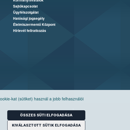
Kormányhivatalok
Sajtókapcsolat
Ügyfélszolgálat
Hatósági jogsegély
Élelmiszermentő Központ
Hírlevél feliratkozás
ie-kat (sütiket) használ a jobb felhasználói
ÖSSZES SÜTI ELFOGADÁSA
KIVÁLASZTOTT SÜTIK ELFOGADÁSA