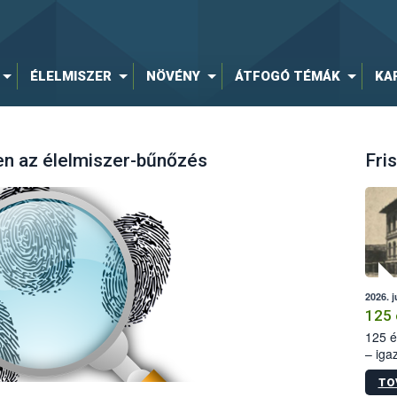
ÉLELMISZER
NÖVÉNY
ÁTFOGÓ TÉMÁK
KA
en az élelmiszer-bűnőzés
Fris
2026. j
125 
125 é
– iga
állam
TO
15. sz