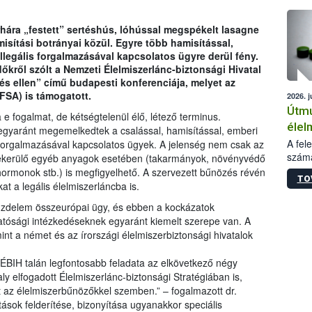
épüle
rhára „festett” sertéshús, lóhússal megspékelt lasagne
isítási botrányai közül. Egyre több hamisítással,
llegális forgalmazásával kapcsolatos ügyre derül fény.
dőkről szólt a Nemzeti Élelmiszerlánc-biztonsági Hivatal
és ellen” című budapesti konferenciája, melyet az
FSA) is támogatott.
2026. j
Útmu
e fogalmat, de kétségtelenül élő, létező terminus.
élel
gyaránt megemelkedtek a csalással, hamisítással, emberi
kieg
A fel
s forgalmazásával kapcsolatos ügyek. A jelenség nem csak az
számá
bekerülő egyéb anyagok esetében (takarmányok, növényvédő
anya
növén
s hormonok stb.) is megfigyelhető. A szervezett bűnözés révén
bizt
TO
jelen
t a legális élelmiszerláncba is.
szük
tiszt
küzdelem összeurópai ügy, és ebben a kockázatok
param
atósági intézkedéseknek egyaránt kiemelt szerepe van. A
termé
nt a német és az írországi élelmiszerbiztonsági hivatalok
adato
alapa
termé
NÉBIH talán legfontosabb feladata az elkövetkező négy
szere
ly elfogadott Élelmiszerlánc-biztonsági Stratégiában is,
az al
t az élelmiszerbűnözőkkel szemben.” – fogalmazott dr.
segéd
tások felderítése, bizonyítása ugyanakkor speciális