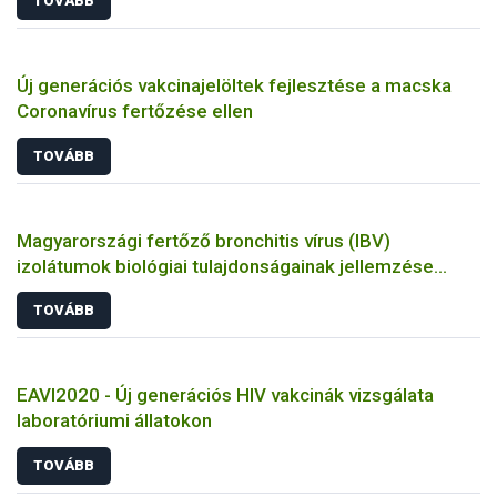
TOVÁBB
Új generációs vakcinajelöltek fejlesztése a macska
Coronavírus fertőzése ellen
TOVÁBB
Magyarországi fertőző bronchitis vírus (IBV)
izolátumok biológiai tulajdonságainak jellemzése
állatkísérletes és molekuláris biológiai eszközökkel
TOVÁBB
EAVI2020 - Új generációs HIV vakcinák vizsgálata
laboratóriumi állatokon
TOVÁBB