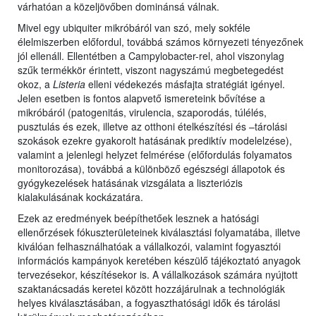
várhatóan a közeljövőben dominánsá válnak.
Mivel egy ubiquiter mikróbáról van szó, mely sokféle
élelmiszerben előfordul, továbbá számos környezeti tényezőnek
jól ellenáll. Ellentétben a Campylobacter-rel, ahol viszonylag
szűk termékkör érintett, viszont nagyszámú megbetegedést
okoz, a
Listeria
elleni védekezés másfajta stratégiát igényel.
Jelen esetben is fontos alapvető ismereteink bővítése a
mikróbáról (patogenitás, virulencia, szaporodás, túlélés,
pusztulás és ezek, illetve az otthoni ételkészítési és –tárolási
szokások ezekre gyakorolt hatásának prediktív modelelzése),
valamint a jelenlegi helyzet felmérése (előfordulás folyamatos
monitorozása), továbbá a különböző egészségi állapotok és
gyógykezelések hatásának vizsgálata a liszteriózis
kialakulásának kockázatára.
Ezek az eredmények beépíthetőek lesznek a hatósági
ellenőrzések fókuszterületeinek kiválasztási folyamatába, illetve
kiválóan felhasználhatóak a vállalkozói, valamint fogyasztói
információs kampányok keretében készülő tájékoztató anyagok
tervezésekor, készítésekor is. A vállalkozások számára nyújtott
szaktanácsadás keretei között hozzájárulnak a technológiák
helyes kiválasztásában, a fogyaszthatósági idők és tárolási