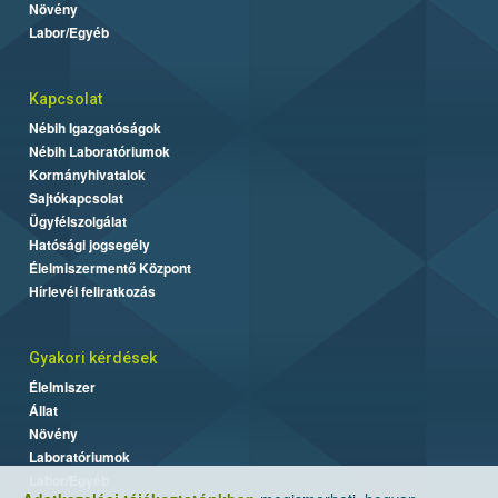
Növény
Labor/Egyéb
Kapcsolat
Nébih Igazgatóságok
Nébih Laboratóriumok
Kormányhivatalok
Sajtókapcsolat
Ügyfélszolgálat
Hatósági jogsegély
Élelmiszermentő Központ
Hírlevél feliratkozás
Gyakori kérdések
Élelmiszer
Állat
Növény
Laboratóriumok
Labor/Egyéb