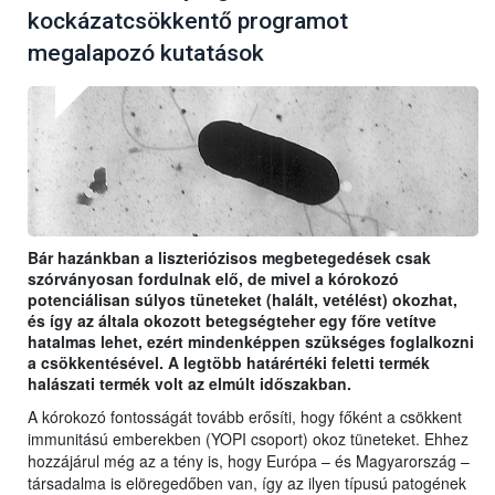
kockázatcsökkentő programot
megalapozó kutatások
Bár hazánkban a liszteriózisos megbetegedések csak
szórványosan fordulnak elő, de mivel a kórokozó
potenciálisan súlyos tüneteket (halált, vetélést) okozhat,
és így az általa okozott betegségteher egy főre vetítve
hatalmas lehet, ezért mindenképpen szükséges foglalkozni
a csökkentésével. A legtöbb határértéki feletti termék
halászati termék volt az elmúlt időszakban.
A kórokozó fontosságát tovább erősíti, hogy főként a csökkent
immunitású emberekben (YOPI csoport) okoz tüneteket. Ehhez
hozzájárul még az a tény is, hogy Európa – és Magyarország –
társadalma is elöregedőben van, így az ilyen típusú patogének