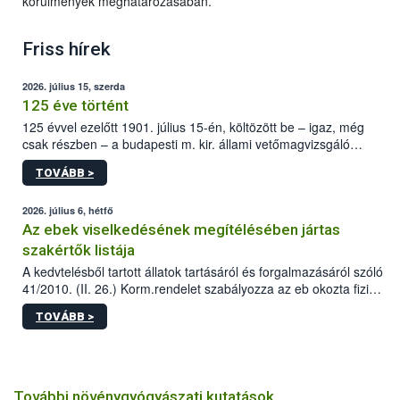
körülmények meghatározásában.
Friss hírek
2026. július 15, szerda
125 éve történt
125 évvel ezelőtt 1901. július 15-én, költözött be – igaz, még
csak részben – a budapesti m. kir. állami vetőmagvizsgáló
állomás a Kis Rókus utca 15. szám alatti, Czigler Győző által
TOVÁBB >
tervezett új épületébe.
2026. július 6, hétfő
Az ebek viselkedésének megítélésében jártas
szakértők listája
A kedvtelésből tartott állatok tartásáról és forgalmazásáról szóló
41/2010. (II. 26.) Korm.rendelet szabályozza az eb okozta fizikai
sérülés, illetve ennek veszélye keletkezésekor felmerülő
TOVÁBB >
hatósági feladatokat, valamint a veszélyes eb tartását és annak
engedélyezését. Ezen eljárások során szükség esetén be kell
vonni az ebek viselkedésének megítélésében jártas szakértőt.
További növénygyógyászati kutatások