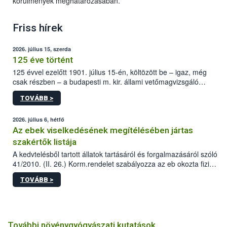
körülmények meghatározásában.
Friss hírek
2026. július 15, szerda
125 éve történt
125 évvel ezelőtt 1901. július 15-én, költözött be – igaz, még
csak részben – a budapesti m. kir. állami vetőmagvizsgáló
állomás a Kis Rókus utca 15. szám alatti, Czigler Győző által
TOVÁBB >
tervezett új épületébe.
2026. július 6, hétfő
Az ebek viselkedésének megítélésében jártas
szakértők listája
A kedvtelésből tartott állatok tartásáról és forgalmazásáról szóló
41/2010. (II. 26.) Korm.rendelet szabályozza az eb okozta fizikai
sérülés, illetve ennek veszélye keletkezésekor felmerülő
TOVÁBB >
hatósági feladatokat, valamint a veszélyes eb tartását és annak
engedélyezését. Ezen eljárások során szükség esetén be kell
vonni az ebek viselkedésének megítélésében jártas szakértőt.
További növénygyógyászati kutatások