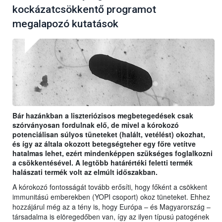
kockázatcsökkentő programot
megalapozó kutatások
Bár hazánkban a liszteriózisos megbetegedések csak
szórványosan fordulnak elő, de mivel a kórokozó
potenciálisan súlyos tüneteket (halált, vetélést) okozhat,
és így az általa okozott betegségteher egy főre vetítve
hatalmas lehet, ezért mindenképpen szükséges foglalkozni
a csökkentésével. A legtöbb határértéki feletti termék
halászati termék volt az elmúlt időszakban.
A kórokozó fontosságát tovább erősíti, hogy főként a csökkent
immunitású emberekben (YOPI csoport) okoz tüneteket. Ehhez
hozzájárul még az a tény is, hogy Európa – és Magyarország –
társadalma is elöregedőben van, így az ilyen típusú patogének