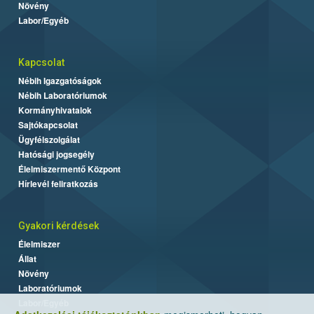
Növény
Labor/Egyéb
Kapcsolat
Nébih Igazgatóságok
Nébih Laboratóriumok
Kormányhivatalok
Sajtókapcsolat
Ügyfélszolgálat
Hatósági jogsegély
Élelmiszermentő Központ
Hírlevél feliratkozás
Gyakori kérdések
Élelmiszer
Állat
Növény
Laboratóriumok
Labor/Egyéb