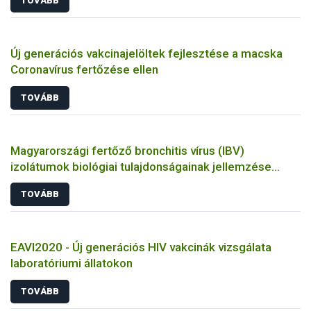
TOVÁBB
Új generációs vakcinajelöltek fejlesztése a macska
Coronavírus fertőzése ellen
TOVÁBB
Magyarországi fertőző bronchitis vírus (IBV)
izolátumok biológiai tulajdonságainak jellemzése
állatkísérletes és molekuláris biológiai eszközökkel
TOVÁBB
EAVI2020 - Új generációs HIV vakcinák vizsgálata
laboratóriumi állatokon
TOVÁBB