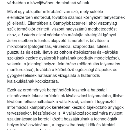
várhatóan a közeljövőben dominánsá válnak.
Mivel egy ubiquiter mikróbáról van szó, mely sokféle
élelmiszerben előfordul, továbbá számos környezeti tényezőnek
jól ellenáll. Ellentétben a Campylobacter-rel, ahol viszonylag
szűk termékkör érintett, viszont nagyszámú megbetegedést
okoz, a
Listeria
elleni védekezés másfajta stratégiát igényel.
Jelen esetben is fontos alapvető ismereteink bővítése a
mikróbáról (patogenitás, virulencia, szaporodás, túlélés,
pusztulás és ezek, illetve az otthoni ételkészítési és –tárolási
szokások ezekre gyakorolt hatásának prediktív modelelzése),
valamint a jelenlegi helyzet felmérése (előfordulás folyamatos
monitorozása), továbbá a különböző egészségi állapotok és
gyógykezelések hatásának vizsgálata a liszteriózis
kialakulásának kockázatára.
Ezek az eredmények beépíthetőek lesznek a hatósági
ellenőrzések fókuszterületeinek kiválasztási folyamatába, illetve
kiválóan felhasználhatóak a vállalkozói, valamint fogyasztói
információs kampányok keretében készülő tájékoztató anyagok
tervezésekor, készítésekor is. A vállalkozások számára nyújtott
szaktanácsadás keretei között hozzájárulnak a technológiák
helyes kiválasztásában, a fogyaszthatósági idők és tárolási