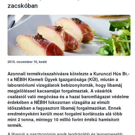
zacskóban
2015. november 10, kedd
Azonnali termékvisszahívásra kötelezte a Kurunczi Hús Bt.-
t a NÉBIH Kiemelt Ügyek Igazgatósága (KÜI), miután a
laboratóriumi vizsgálatok bebizonyították, hogy libamáj
megjelöléssel kacsamájat forgalmaztak. A vásárlók
csalástól való megóvása és a hazai baromfiágazat védelme
érdekében a NÉBIH fokozottan vizsgálta az elmúlt
időszakban a fagyasztott libamáj forgalmazókat. Ennek
eredményeként került most forgalmi korlátozás alá több
mint 2 tonna, mintegy 10 millió forint értékű hamisított
termék.
A libamáj a gasztronómia egyik legdrágább és legnemesebb