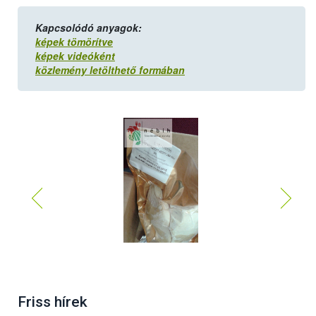
Kapcsolódó anyagok:
képek tömörítve
képek videóként
közlemény letölthető formában
Friss hírek