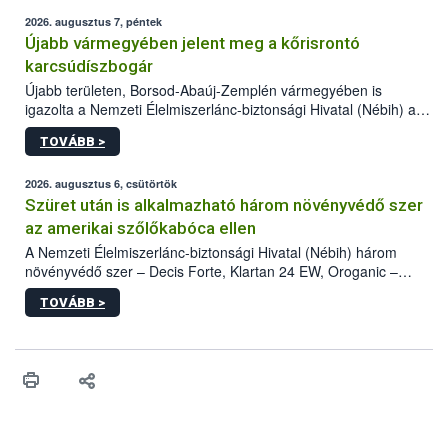
2026. augusztus 7, péntek
Újabb vármegyében jelent meg a kőrisrontó
karcsúdíszbogár
Újabb területen, Borsod-Abaúj-Zemplén vármegyében is
igazolta a Nemzeti Élelmiszerlánc-biztonsági Hivatal (Nébih) a
kőrisrontó karcsúdíszbogár (Agrilus planipennis) jelenlétét. A
TOVÁBB >
kártevőt nem csak színcsapdában találták meg, de már fertőzött
fában is azonosították. A növényvédelmi szakemberek folytatják
az intenzív felderítést, emellett az intézkedéseket a szlovák
2026. augusztus 6, csütörtök
hatósággal is összehangolják a terjedés megállítása érdekében.
Szüret után is alkalmazható három növényvédő szer
az amerikai szőlőkabóca ellen
A Nemzeti Élelmiszerlánc-biztonsági Hivatal (Nébih) három
növényvédő szer – Decis Forte, Klartan 24 EW, Oroganic –
engedélyokiratát módosította, így azok a szüretet követően,
TOVÁBB >
egészen a vesszőérettség (BBCH 91) stádiumáig
felhasználhatóak a szőlőben. A kiterjesztések célja, hogy a korai
érésű szőlőkben is legyen lehetőség a károsító elleni további
védekezésre. Az Oroganic készítmény kis kiszerelésben kiskerti
felhasználók számára is elérhető és ökológiai termesztésben is
engedélyezett.