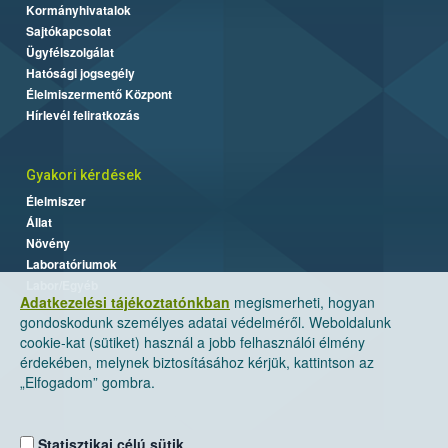
Kormányhivatalok
Sajtókapcsolat
Ügyfélszolgálat
Hatósági jogsegély
Élelmiszermentő Központ
Hírlevél feliratkozás
Gyakori kérdések
Élelmiszer
Állat
Növény
Laboratóriumok
Labor/Egyéb
Adatkezelési tájékoztatónkban
megismerheti, hogyan
gondoskodunk személyes adatai védelméről. Weboldalunk
cookie-kat (sütiket) használ a jobb felhasználói élmény
érdekében, melynek biztosításához kérjük, kattintson az
„Elfogadom” gombra.
Statisztikai célú sütik