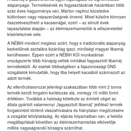
alapanyaga. Termelésének és fogyasztásának hazánkban több
száz éves hagyománya van, Márton naphoz közeledve
különösen nagy népszerűségnek örvend. Mivel külsőre könnyen
összetéveszthető a kacsamájjal, ezért – az elmúlt évek
tapasztalatai alapján – az élelmiszerhamisítók is előszeretettel
kísérleteznek vele.
A NÉBIH mindent megtesz azért, hogy e tradicionális alapanyag
kedvelőinek asztalára kizárólag igazi, minőségi magyar libamáj
kerülhessen. Éppen ezért a NÉBIH KÜI munkatársai
országszerte több hónapig vettek mintákat fagyasztott libamáj
termékekből. Az esetek többségében a fajazonossági DNS
vizsgálatok kimutatták, hogy liba helyett kacsából származott az
adott termék.
Az ellenőrzéssorozat jelenlegi szakaszában több mint 2 tonna
termék került forgalmi korlátozás alá, mintegy 10 millió forint
értékben. Továbbá a hatóság kötelezte az érintett céget az
általa gyártott valamennyi „fagyasztott libamáj” jelölésű termék
forgalomból történő visszahívására és hiánytalan megőrzésére
a vizsgálat lefolytatásáig. Az eljárás folyamatban van, a felelős
megállapítását követően az élelmiszerhamisítás elkövetője
milliós nagyságrendű bírságra számíthat.