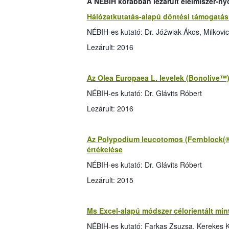
A NÉBIH korábban lezárult élelmiszer-ny
Hálózatkutatás-alapú döntési támogatás 
NÉBIH-es kutató: Dr. Jóźwiak Ákos, Milkovi
Lezárult: 2016
Az Olea Europaea L. levelek (Bonolive™)
NÉBIH-es kutató: Dr. Glávits Róbert
Lezárult: 2016
Az Polypodium leucotomos (Fernblock(®))
értékelése
NÉBIH-es kutató: Dr. Glávits Róbert
Lezárult: 2015
Ms Excel-alapú módszer célorientált mint
NÉBIH-es kutató: Farkas Zsuzsa, Kerekes K