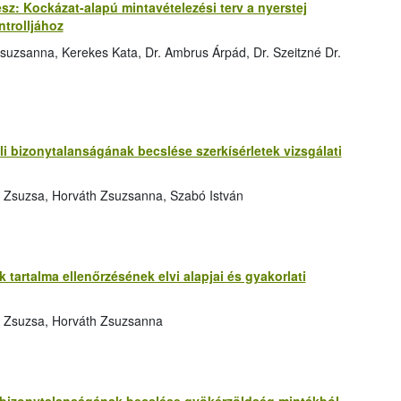
rész: Kockázat-alapú mintavételezési terv a nyerstej
trolljához
suzsanna, Kerekes Kata, Dr. Ambrus Árpád, Dr. Szeitzné Dr.
 bizonytalanságának becslése szerkísérletek vizsgálati
 Zsuzsa, Horváth Zsuzsanna, Szabó István
tartalma ellenőrzésének elvi alapjai és gyakorlati
s Zsuzsa, Horváth Zsuzsanna