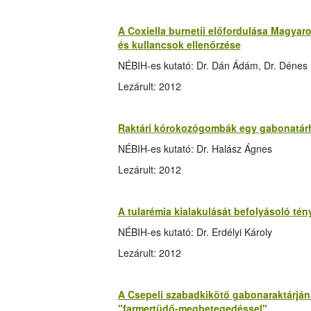
A Coxiella burnetii előfordulása Magyaro
és kullancsok ellenőrzése
NÉBIH-es kutató: Dr. Dán Ádám, Dr. Dénes Bé
Lezárult: 2012
Raktári kórokozógombák egy gabonatár
NÉBIH-es kutató: Dr. Halász Ágnes
Lezárult: 2012
A tularémia kialakulását befolyásoló t
NÉBIH-es kutató: Dr. Erdélyi Károly
Lezárult: 2012
A Csepeli szabadkikötő gabonaraktárján
"farmertüdő-megbetegedéssel"