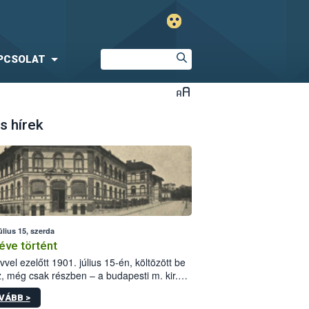
PCSOLAT
s hírek
úlius 15, szerda
éve történt
vvel ezelőtt 1901. július 15-én, költözött be
z, még csak részben – a budapesti m. kir.
i vetőmagvizsgáló állomás a Kis Rókus utca
VÁBB >
ám alatti, Czigler Győző által tervezett új