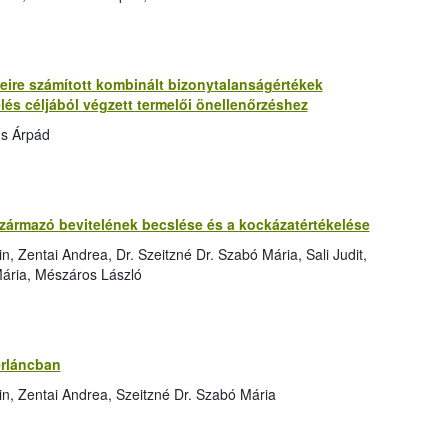
re számított kombinált bizonytalanságértékek
lés céljából végzett termelői önellenőrzéshez
us Árpád
zármazó bevitelének becslése és a kockázatértékelése
, Zentai Andrea, Dr. Szeitzné Dr. Szabó Mária, Sali Judit,
 Mária, Mészáros László
erláncban
in, Zentai Andrea, Szeitzné Dr. Szabó Mária