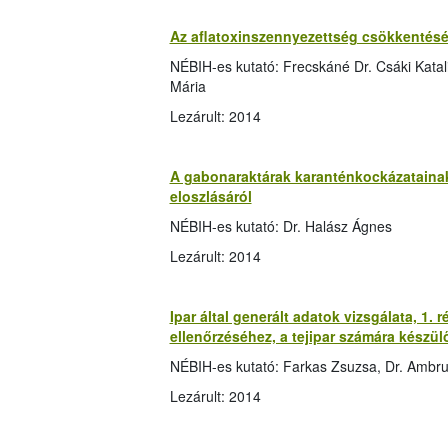
Az aflatoxinszennyezettség csökkentésé
NÉBIH-es kutató: Frecskáné Dr. Csáki Katalin
Mária
Lezárult: 2014
A gabonaraktárak karanténkockázatainak 
eloszlásáról
NÉBIH-es kutató: Dr. Halász Ágnes
Lezárult: 2014
Ipar által generált adatok vizsgálata, 1.
ellenőrzéséhez, a tejipar számára készü
NÉBIH-es kutató: Farkas Zsuzsa, Dr. Ambr
Lezárult: 2014