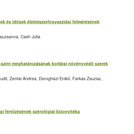
őttek és idősek élelmiszerfogyasztási felmérésének
suzsanna, Cseh Júlia
-szint meghatározásának korlátai növényvédő szerek
udit, Zentai Andrea, Dorogházi Enikő, Farkas Zsuzsa,
gi fertőzésének szerológiai bizonyítéka