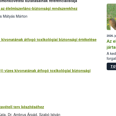
omonkövetési kutatásainak referencialistája
épüle
az élelmiszerlánc-biztonsági rendszerekhez
cs Mátyás Márton
2026. j
 kivonatának átfogó toxikológiai biztonsági értékelése
Az e
járta
A kedv
forga
Korm.
TO
sérül
 vizes kivonatának átfogó toxikológiai biztonsági
felme
veszé
Ezen 
vonni
jártas
avételi terv készítéséhez
ata, Dr. Ambrus Árpád, Szabó István