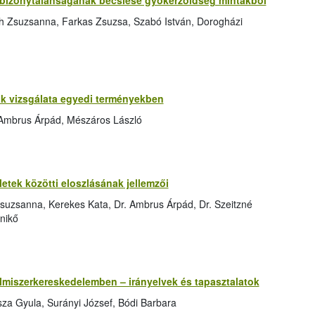
bizonytalanságának becslése gyökérzöldség mintákból
h Zsuzsanna, Farkas Zsuzsa, Szabó István, Dorogházi
 vizsgálata egyedi terményekben
 Ambrus Árpád, Mészáros László
tek közötti eloszlásának jellemzői
suzsanna, Kerekes Kata, Dr. Ambrus Árpád, Dr. Szeitzné
nikő
elmiszerkereskedelemben – irányelvek és tapasztalatok
za Gyula, Surányi József, Bódi Barbara