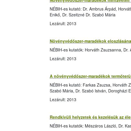
Növényvédőszer-maradékok mintavételi 
NÉBIH-es kutató: Dr. Ambrus Árpád, Horvát
Enikő, Dr. Szeitzné Dr. Szabó Mária
Lezárult: 2013
Növényvédőszer-maradékok eloszlásának
NÉBIH-es kutatók: Horváth Zsuzsanna, Dr.
Lezárult: 2013
A növényvédőszer-maradékok termőterüle
NÉBIH-es kutató: Farkas Zsuzsa, Horváth Z
Szabó Mária, Dr. Szabó István, Dorogházi E
Lezárult: 2013
Rendkívüli helyzetek és kezelésük az él
NÉBIH-es kutatók: Mészáros László, Dr. Kas