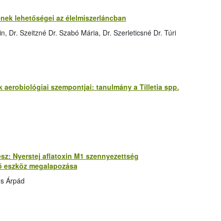
nek lehetőségei az élelmiszerláncban
, Dr. Szeitzné Dr. Szabó Mária, Dr. Szerleticsné Dr. Túri
aerobiológiai szempontjai: tanulmány a Tilletia spp.
 rész: Nyerstej aflatoxin M1 szennyezettség
lő eszköz megalapozása
us Árpád