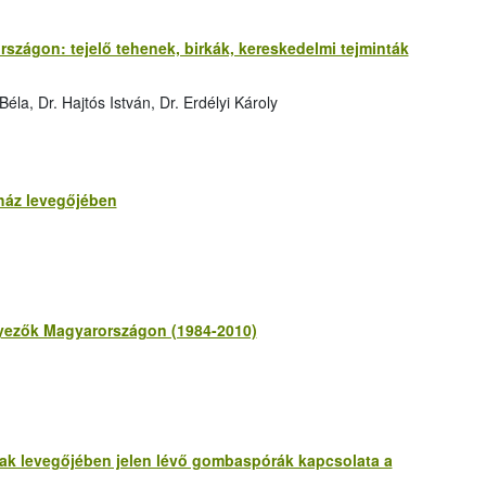
rszágon: tejelő tehenek, birkák, kereskedelmi tejminták
la, Dr. Hajtós István, Dr. Erdélyi Károly
ház levegőjében
ényezők Magyarországon (1984-2010)
ak levegőjében jelen lévő gombaspórák kapcsolata a