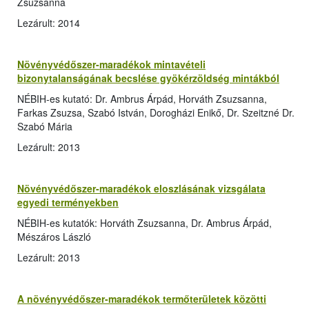
Zsuzsanna
Lezárult: 2014
Növényvédőszer-maradékok mintavételi
bizonytalanságának becslése gyökérzöldség mintákból
NÉBIH-es kutató: Dr. Ambrus Árpád, Horváth Zsuzsanna,
Farkas Zsuzsa, Szabó István, Dorogházi Enikő, Dr. Szeitzné Dr.
Szabó Mária
Lezárult: 2013
Növényvédőszer-maradékok eloszlásának vizsgálata
egyedi terményekben
NÉBIH-es kutatók: Horváth Zsuzsanna, Dr. Ambrus Árpád,
Mészáros László
Lezárult: 2013
A növényvédőszer-maradékok termőterületek közötti