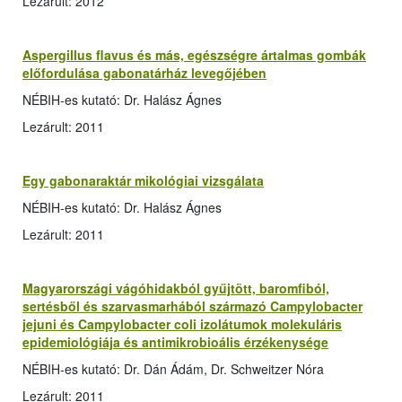
Lezárult: 2012
Aspergillus flavus és más, egészségre ártalmas gombák
előfordulása gabonatárház levegőjében
NÉBIH-es kutató: Dr. Halász Ágnes
Lezárult: 2011
Egy gabonaraktár mikológiai vizsgálata
NÉBIH-es kutató: Dr. Halász Ágnes
Lezárult: 2011
Magyarországi vágóhidakból gyűjtött, baromfiból,
sertésből és szarvasmarhából származó Campylobacter
jejuni és Campylobacter coli izolátumok molekuláris
epidemiológiája és antimikrobioális érzékenysége
NÉBIH-es kutató: Dr. Dán Ádám, Dr. Schweitzer Nóra
Lezárult: 2011