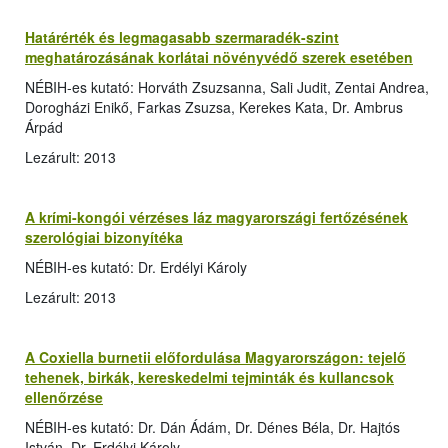
Határérték és legmagasabb szermaradék-szint
meghatározásának korlátai növényvédő szerek esetében
NÉBIH-es kutató: Horváth Zsuzsanna, Sali Judit, Zentai Andrea,
Dorogházi Enikő, Farkas Zsuzsa, Kerekes Kata, Dr. Ambrus
Árpád
Lezárult: 2013
A krími-kongói vérzéses láz magyarországi fertőzésének
szerológiai bizonyítéka
NÉBIH-es kutató: Dr. Erdélyi Károly
Lezárult: 2013
A Coxiella burnetii előfordulása Magyarországon: tejelő
tehenek, birkák, kereskedelmi tejminták és kullancsok
ellenőrzése
NÉBIH-es kutató: Dr. Dán Ádám, Dr. Dénes Béla, Dr. Hajtós
István, Dr. Erdélyi Károly