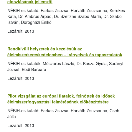
eloszlásának jellemzői
NÉBIH-es kutató: Farkas Zsuzsa, Horváth Zsuzsanna, Kerekes
Kata, Dr. Ambrus Árpád, Dr. Szeitzné Szabó Mária, Dr. Szabó
István, Dorogházi Enikő
Lezárult: 2013
Rendkívüli helyzetek és kezelésük az
élelmiszerkereskedelemben – irányelvek és tapasztalatok
NÉBIH-es kutatók: Mészáros László, Dr. Kasza Gyula, Surányi
József, Bódi Barbara
Lezárult: 2013
Pilot vizsgálat az európai fiatalok, felnőttek és idősek
élelmiszerfogyasztási felmérésének előkészítésére
NÉBIH-es kutató: Farkas Zsuzsa, Horváth Zsuzsanna, Cseh
Júlia
Lezárult: 2013