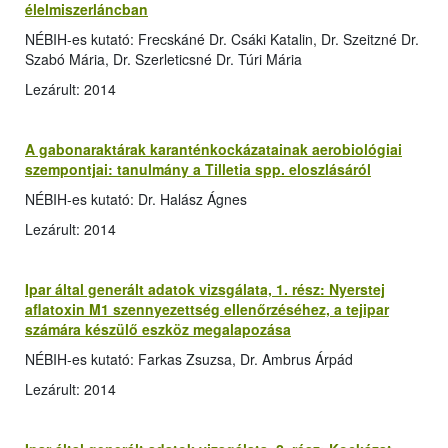
élelmiszerláncban
NÉBIH-es kutató: Frecskáné Dr. Csáki Katalin, Dr. Szeitzné Dr.
Szabó Mária, Dr. Szerleticsné Dr. Túri Mária
Lezárult: 2014
A gabonaraktárak karanténkockázatainak aerobiológiai
szempontjai: tanulmány a Tilletia spp. eloszlásáról
NÉBIH-es kutató: Dr. Halász Ágnes
Lezárult: 2014
Ipar által generált adatok vizsgálata, 1. rész: Nyerstej
aflatoxin M1 szennyezettség ellenőrzéséhez, a tejipar
számára készülő eszköz megalapozása
NÉBIH-es kutató: Farkas Zsuzsa, Dr. Ambrus Árpád
Lezárult: 2014