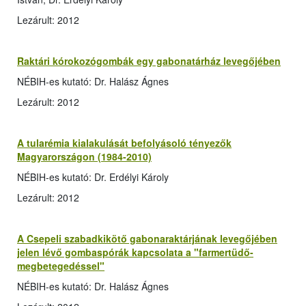
Lezárult: 2012
Raktári kórokozógombák egy gabonatárház levegőjében
NÉBIH-es kutató: Dr. Halász Ágnes
Lezárult: 2012
A tularémia kialakulását befolyásoló tényezők
Magyarországon (1984-2010)
NÉBIH-es kutató: Dr. Erdélyi Károly
Lezárult: 2012
A Csepeli szabadkikötő gabonaraktárjának levegőjében
jelen lévő gombaspórák kapcsolata a "farmertüdő-
megbetegedéssel"
NÉBIH-es kutató: Dr. Halász Ágnes