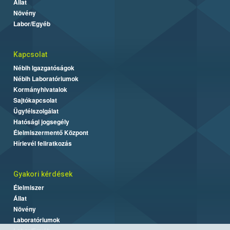
Állat
Növény
Labor/Egyéb
Kapcsolat
Nébih Igazgatóságok
Nébih Laboratóriumok
Kormányhivatalok
Sajtókapcsolat
Ügyfélszolgálat
Hatósági jogsegély
Élelmiszermentő Központ
Hírlevél feliratkozás
Gyakori kérdések
Élelmiszer
Állat
Növény
Laboratóriumok