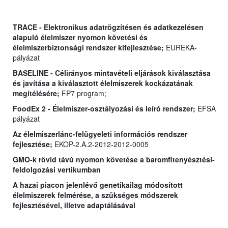
TRACE - Elektronikus adatrögzítésen és adatkezelésen
alapuló élelmiszer nyomon követési és
élelmiszerbiztonsági rendszer kifejlesztése;
EUREKA-
pályázat
BASELINE - Célirányos mintavételi eljárások kiválasztása
és javítása a kiválasztott élelmiszerek kockázatának
megítélésére;
FP7 program;
FoodEx 2 - Élelmiszer-osztályozási és leíró rendszer;
EFSA
pályázat
Az élelmiszerlánc-felügyeleti információs rendszer
fejlesztése;
EKOP-2.A.2-2012-2012-0005
GMO-k rövid távú nyomon követése a baromfitenyésztési-
feldolgozási vertikumban
A hazai piacon jelenlévő genetikailag módosított
élelmiszerek felmérése, a szükséges módszerek
fejlesztésével, illetve adaptálásával