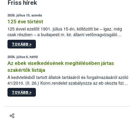
Friss hírek
2026. július 15, szerda
125 éve történt
125 évvel ezelőtt 1901. július 15-én, költözött be – igaz, még
csak részben – a budapesti m. kir. állami vetőmagvizsgáló
állomás a Kis Rókus utca 15. szám alatti, Czigler Győző által
TOVÁBB >
tervezett új épületébe.
2026. július 6, hétfő
Az ebek viselkedésének megítélésében jártas
szakértők listája
A kedvtelésből tartott állatok tartásáról és forgalmazásáról szóló
41/2010. (II. 26.) Korm.rendelet szabályozza az eb okozta fizikai
sérülés, illetve ennek veszélye keletkezésekor felmerülő
TOVÁBB >
hatósági feladatokat, valamint a veszélyes eb tartását és annak
engedélyezését. Ezen eljárások során szükség esetén be kell
vonni az ebek viselkedésének megítélésében jártas szakértőt.