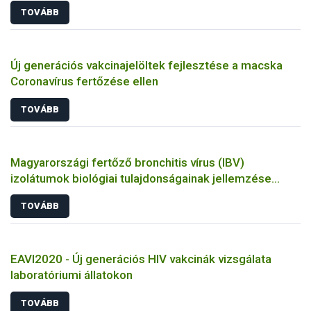
TOVÁBB
Új generációs vakcinajelöltek fejlesztése a macska
Coronavírus fertőzése ellen
TOVÁBB
Magyarországi fertőző bronchitis vírus (IBV)
izolátumok biológiai tulajdonságainak jellemzése
állatkísérletes és molekuláris biológiai eszközökkel
TOVÁBB
EAVI2020 - Új generációs HIV vakcinák vizsgálata
laboratóriumi állatokon
TOVÁBB