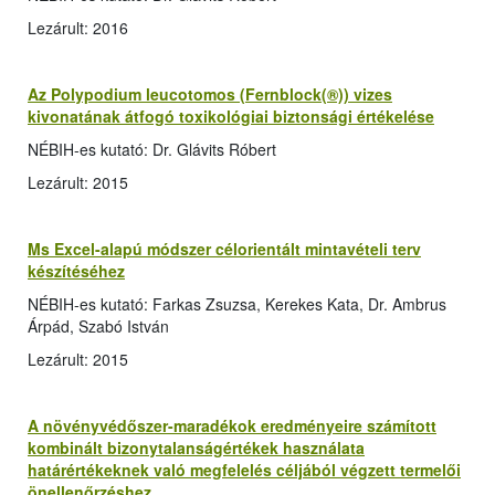
Lezárult: 2016
Az Polypodium leucotomos (Fernblock(®)) vizes
kivonatának átfogó toxikológiai biztonsági értékelése
NÉBIH-es kutató: Dr. Glávits Róbert
Lezárult: 2015
Ms Excel-alapú módszer célorientált mintavételi terv
készítéséhez
NÉBIH-es kutató: Farkas Zsuzsa, Kerekes Kata, Dr. Ambrus
Árpád, Szabó István
Lezárult: 2015
A növényvédőszer-maradékok eredményeire számított
kombinált bizonytalanságértékek használata
határértékeknek való megfelelés céljából végzett termelői
önellenőrzéshez