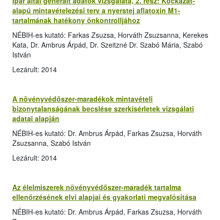
Ipar által generált adatok vizsgálata, 2. rész: Kockázat-
alapú mintavételezési terv a nyerstej aflatoxin M1-
tartalmának hatékony önkontrolljához
NÉBIH-es kutató: Farkas Zsuzsa, Horváth Zsuzsanna, Kerekes
Kata, Dr. Ambrus Árpád, Dr. Szeitzné Dr. Szabó Mária, Szabó
István
Lezárult: 2014
A növényvédőszer-maradékok mintavételi
bizonytalanságának becslése szerkísérletek vizsgálati
adatai alapján
NÉBIH-es kutató: Dr. Ambrus Árpád, Farkas Zsuzsa, Horváth
Zsuzsanna, Szabó István
Lezárult: 2014
Az élelmiszerek növényvédőszer-maradék tartalma
ellenőrzésének elvi alapjai és gyakorlati megvalósítása
NÉBIH-es kutató: Dr. Ambrus Árpád, Farkas Zsuzsa, Horváth