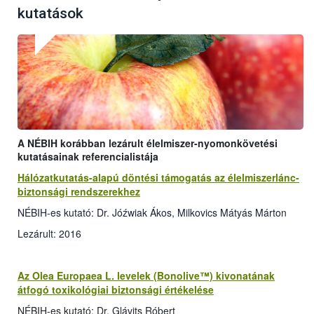
kutatások
A NÉBIH korábban lezárult élelmiszer-nyomonkövetési
kutatásainak referencialistája
Hálózatkutatás-alapú döntési támogatás az élelmiszerlánc-
biztonsági rendszerekhez
NÉBIH-es kutató: Dr. Jóźwiak Ákos, Milkovics Mátyás Márton
Lezárult: 2016
Az Olea Europaea L. levelek (Bonolive™) kivonatának
átfogó toxikológiai biztonsági értékelése
NÉBIH-es kutató: Dr. Glávits Róbert