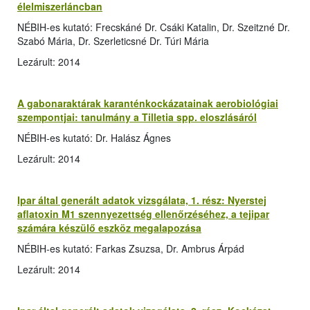
élelmiszerláncban
NÉBIH-es kutató: Frecskáné Dr. Csáki Katalin, Dr. Szeitzné Dr.
Szabó Mária, Dr. Szerleticsné Dr. Túri Mária
Lezárult: 2014
A gabonaraktárak karanténkockázatainak aerobiológiai
szempontjai: tanulmány a Tilletia spp. eloszlásáról
NÉBIH-es kutató: Dr. Halász Ágnes
Lezárult: 2014
Ipar által generált adatok vizsgálata, 1. rész: Nyerstej
aflatoxin M1 szennyezettség ellenőrzéséhez, a tejipar
számára készülő eszköz megalapozása
NÉBIH-es kutató: Farkas Zsuzsa, Dr. Ambrus Árpád
Lezárult: 2014