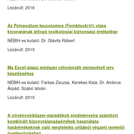
Lezárult: 2016
Az Polypodium leucotomos (Fernblock(®)) vizes
kivonatának átfogó toxikológiai biztonsági értékelése
NÉBIH-es kutató: Dr. Glávits Róbert
Lezárult: 2015
Ms Excel-alapú módszer célorientált mintavételi terv
készítéséhez
NÉBIH-es kutató: Farkas Zsuzsa, Kerekes Kata, Dr. Ambrus
Árpád, Szabó István
Lezárult: 2015
A növényvédőszer-maradékok eredményeire számított
kombinált bizonytalanságértékek használata
határértékeknek való megfelelés céljából végzett termelői
önellenőrzéshez