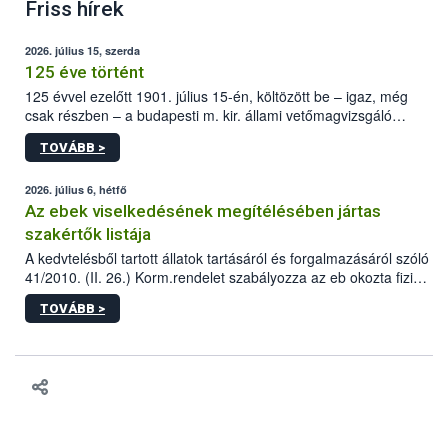
Friss hírek
2026. július 15, szerda
125 éve történt
125 évvel ezelőtt 1901. július 15-én, költözött be – igaz, még
csak részben – a budapesti m. kir. állami vetőmagvizsgáló
állomás a Kis Rókus utca 15. szám alatti, Czigler Győző által
TOVÁBB >
tervezett új épületébe.
2026. július 6, hétfő
Az ebek viselkedésének megítélésében jártas
szakértők listája
A kedvtelésből tartott állatok tartásáról és forgalmazásáról szóló
41/2010. (II. 26.) Korm.rendelet szabályozza az eb okozta fizikai
sérülés, illetve ennek veszélye keletkezésekor felmerülő
TOVÁBB >
hatósági feladatokat, valamint a veszélyes eb tartását és annak
engedélyezését. Ezen eljárások során szükség esetén be kell
vonni az ebek viselkedésének megítélésében jártas szakértőt.