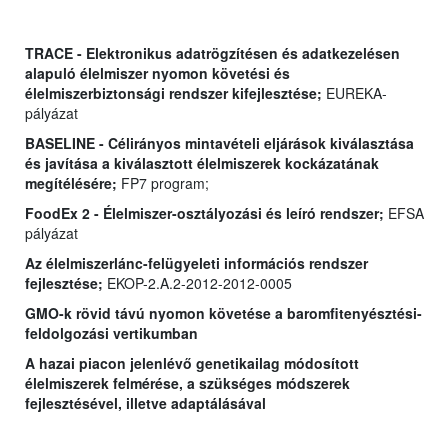
TRACE - Elektronikus adatrögzítésen és adatkezelésen
alapuló élelmiszer nyomon követési és
élelmiszerbiztonsági rendszer kifejlesztése;
EUREKA-
pályázat
BASELINE - Célirányos mintavételi eljárások kiválasztása
és javítása a kiválasztott élelmiszerek kockázatának
megítélésére;
FP7 program;
FoodEx 2 - Élelmiszer-osztályozási és leíró rendszer;
EFSA
pályázat
Az élelmiszerlánc-felügyeleti információs rendszer
fejlesztése;
EKOP-2.A.2-2012-2012-0005
GMO-k rövid távú nyomon követése a baromfitenyésztési-
feldolgozási vertikumban
A hazai piacon jelenlévő genetikailag módosított
élelmiszerek felmérése, a szükséges módszerek
fejlesztésével, illetve adaptálásával