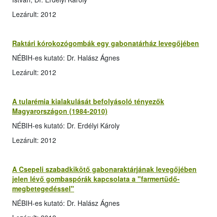
Lezárult: 2012
Raktári kórokozógombák egy gabonatárház levegőjében
NÉBIH-es kutató: Dr. Halász Ágnes
Lezárult: 2012
A tularémia kialakulását befolyásoló tényezők
Magyarországon (1984-2010)
NÉBIH-es kutató: Dr. Erdélyi Károly
Lezárult: 2012
A Csepeli szabadkikötő gabonaraktárjának levegőjében
jelen lévő gombaspórák kapcsolata a "farmertüdő-
megbetegedéssel"
NÉBIH-es kutató: Dr. Halász Ágnes