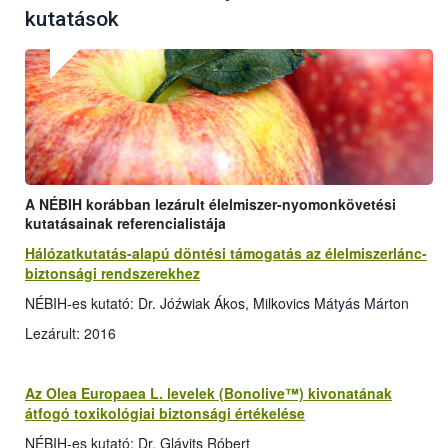
kutatások
A NÉBIH korábban lezárult élelmiszer-nyomonkövetési
kutatásainak referencialistája
Hálózatkutatás-alapú döntési támogatás az élelmiszerlánc-
biztonsági rendszerekhez
NÉBIH-es kutató: Dr. Jóźwiak Ákos, Milkovics Mátyás Márton
Lezárult: 2016
Az Olea Europaea L. levelek (Bonolive™) kivonatának
átfogó toxikológiai biztonsági értékelése
NÉBIH-es kutató: Dr. Glávits Róbert