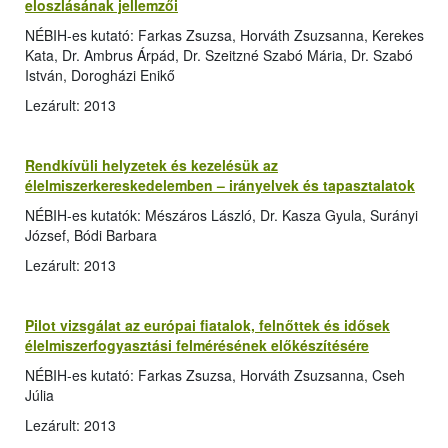
eloszlásának jellemzői
NÉBIH-es kutató: Farkas Zsuzsa, Horváth Zsuzsanna, Kerekes
Kata, Dr. Ambrus Árpád, Dr. Szeitzné Szabó Mária, Dr. Szabó
István, Dorogházi Enikő
Lezárult: 2013
Rendkívüli helyzetek és kezelésük az
élelmiszerkereskedelemben – irányelvek és tapasztalatok
NÉBIH-es kutatók: Mészáros László, Dr. Kasza Gyula, Surányi
József, Bódi Barbara
Lezárult: 2013
Pilot vizsgálat az európai fiatalok, felnőttek és idősek
élelmiszerfogyasztási felmérésének előkészítésére
NÉBIH-es kutató: Farkas Zsuzsa, Horváth Zsuzsanna, Cseh
Júlia
Lezárult: 2013