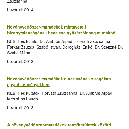
Zsuzsanna
Lezárult: 2014
Növényvédőszer-maradékok mintavételi
bizonytalanságának becslése gyökérzöldség mintákból
NÉBIH-es kutató: Dr. Ambrus Árpád, Horváth Zsuzsanna,
Farkas Zsuzsa, Szabó István, Dorogházi Enikő, Dr. Szeitzné Dr.
Szabó Mária
Lezárult: 2013
Növényvédőszer-maradékok eloszlásának vizsgálata
egyedi terményekben
NÉBIH-es kutatók: Horváth Zsuzsanna, Dr. Ambrus Árpád,
Mészáros László
Lezárult: 2013
A növényvédőszer-maradékok termőterületek közötti