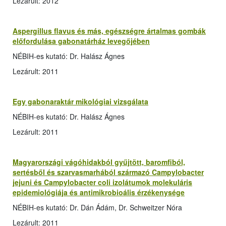
Lezárult: 2012
Aspergillus flavus és más, egészségre ártalmas gombák
előfordulása gabonatárház levegőjében
NÉBIH-es kutató: Dr. Halász Ágnes
Lezárult: 2011
Egy gabonaraktár mikológiai vizsgálata
NÉBIH-es kutató: Dr. Halász Ágnes
Lezárult: 2011
Magyarországi vágóhidakból gyűjtött, baromfiból,
sertésből és szarvasmarhából származó Campylobacter
jejuni és Campylobacter coli izolátumok molekuláris
epidemiológiája és antimikrobioális érzékenysége
NÉBIH-es kutató: Dr. Dán Ádám, Dr. Schweitzer Nóra
Lezárult: 2011