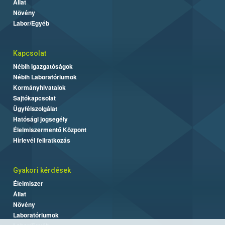
Állat
Növény
Labor/Egyéb
Kapcsolat
Nébih Igazgatóságok
Nébih Laboratóriumok
Kormányhivatalok
Sajtókapcsolat
Ügyfélszolgálat
Hatósági jogsegély
Élelmiszermentő Központ
Hírlevél feliratkozás
Gyakori kérdések
Élelmiszer
Állat
Növény
Laboratóriumok