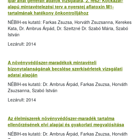
Ipar által generált adatok vizsgálata, 2. rész: Kockázat-
alapú mintavételezési terv a nyerstej aflatoxin M1-
tartalmának hatékony önkontrolljához
NÉBIH-es kutató: Farkas Zsuzsa, Horváth Zsuzsanna, Kerekes
Kata, Dr. Ambrus Árpád, Dr. Szeitzné Dr. Szabó Mária, Szabó
István
Lezárult: 2014
A növényvédőszer-maradékok mintavételi
bizonytalanságának becslése szerkísérletek vizsgálati
adatai alapján
NÉBIH-es kutató: Dr. Ambrus Árpád, Farkas Zsuzsa, Horváth
Zsuzsanna, Szabó István
Lezárult: 2014
Az élelmiszerek növényvédőszer-maradék tartalma
ellenőrzésének elvi alapjai és gyakorlati megvalósítása
NÉBIH-es kutató: Dr. Ambrus Árpád, Farkas Zsuzsa, Horváth