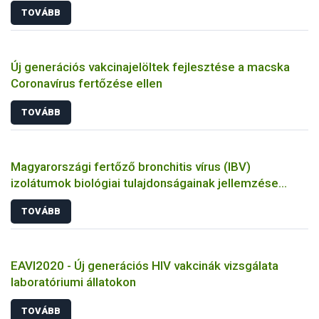
TOVÁBB
Új generációs vakcinajelöltek fejlesztése a macska
Coronavírus fertőzése ellen
TOVÁBB
Magyarországi fertőző bronchitis vírus (IBV)
izolátumok biológiai tulajdonságainak jellemzése
állatkísérletes és molekuláris biológiai eszközökkel
TOVÁBB
EAVI2020 - Új generációs HIV vakcinák vizsgálata
laboratóriumi állatokon
TOVÁBB