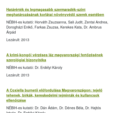
Határérték és legmagasabb szermaradék-szint
meghatározásának korlátai növényvédő szerek esetében
NÉBIH-es kutató: Horváth Zsuzsanna, Sali Judit, Zentai Andrea,
Dorogházi Enikő, Farkas Zsuzsa, Kerekes Kata, Dr. Ambrus
Árpád
Lezárult: 2013
A krími-kongói vérzéses láz magyarországi fertőzésének
szerológiai bizonyítéka
NÉBIH-es kutató: Dr. Erdélyi Károly
Lezárult: 2013
A Coxiella burnetii előfordulása Magyarországon: tejelő
tehenek, birkák, kereskedelmi tejminták és kullancsok
ellenőrzése
NÉBIH-es kutató: Dr. Dán Ádám, Dr. Dénes Béla, Dr. Hajtós
István, Dr. Erdélyi Károly