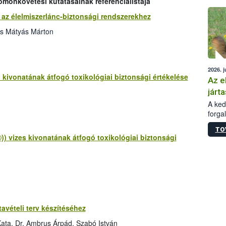
omonkövetési kutatásainak referencialistája
épüle
az élelmiszerlánc-biztonsági rendszerekhez
cs Mátyás Márton
2026. j
 kivonatának átfogó toxikológiai biztonsági értékelése
Az e
járta
A kedv
forga
Korm.
TO
sérül
 vizes kivonatának átfogó toxikológiai biztonsági
felme
veszé
Ezen 
vonni
jártas
avételi terv készítéséhez
ata, Dr. Ambrus Árpád, Szabó István