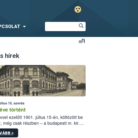
PCSOLAT
s hírek
úlius 15, szerda
éve történt
vvel ezelőtt 1901. július 15-én, költözött be
z, még csak részben – a budapesti m. kir.
i vetőmagvizsgáló állomás a Kis Rókus utca
VÁBB >
ám alatti, Czigler Győző által tervezett új