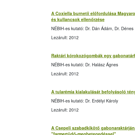
A Coxiella burnetii előfordulása Magyaro
és kullancsok ellenőrzése
NÉBIH-es kutató: Dr. Dán Ádám, Dr. Dénes Bé
Lezárult: 2012
Raktári kórokozógombák egy gabonatár
NÉBIH-es kutató: Dr. Halász Ágnes
Lezárult: 2012
A tularémia kialakulását befolyásoló t
NÉBIH-es kutató: Dr. Erdélyi Károly
Lezárult: 2012
A Csepeli szabadkikötő gabonaraktárján
"farmertüdő-megbetegedéssel"