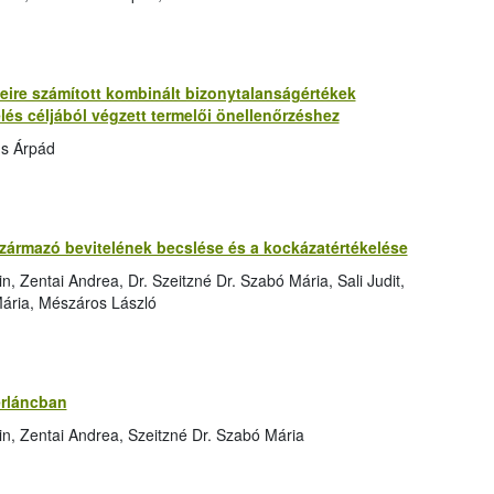
re számított kombinált bizonytalanságértékek
lés céljából végzett termelői önellenőrzéshez
us Árpád
zármazó bevitelének becslése és a kockázatértékelése
, Zentai Andrea, Dr. Szeitzné Dr. Szabó Mária, Sali Judit,
 Mária, Mészáros László
erláncban
in, Zentai Andrea, Szeitzné Dr. Szabó Mária