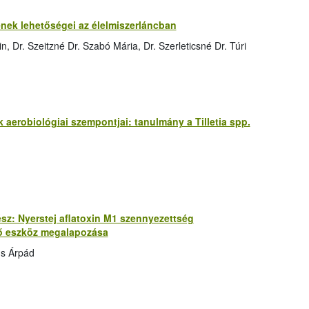
nek lehetőségei az élelmiszerláncban
, Dr. Szeitzné Dr. Szabó Mária, Dr. Szerleticsné Dr. Túri
aerobiológiai szempontjai: tanulmány a Tilletia spp.
 rész: Nyerstej aflatoxin M1 szennyezettség
lő eszköz megalapozása
us Árpád