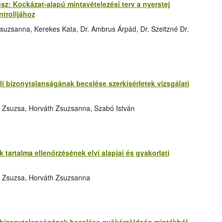
rész: Kockázat-alapú mintavételezési terv a nyerstej
trolljához
suzsanna, Kerekes Kata, Dr. Ambrus Árpád, Dr. Szeitzné Dr.
 bizonytalanságának becslése szerkísérletek vizsgálati
 Zsuzsa, Horváth Zsuzsanna, Szabó István
tartalma ellenőrzésének elvi alapjai és gyakorlati
s Zsuzsa, Horváth Zsuzsanna