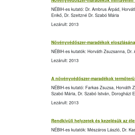
Növényvédőszer-maradékok mintavételi 
NÉBIH-es kutató: Dr. Ambrus Árpád, Horvát
Enikő, Dr. Szeitzné Dr. Szabó Mária
Lezárult: 2013
Növényvédőszer-maradékok eloszlásának
NÉBIH-es kutatók: Horváth Zsuzsanna, Dr.
Lezárult: 2013
A növényvédőszer-maradékok termőterüle
NÉBIH-es kutató: Farkas Zsuzsa, Horváth Z
Szabó Mária, Dr. Szabó István, Dorogházi E
Lezárult: 2013
Rendkívüli helyzetek és kezelésük az él
NÉBIH-es kutatók: Mészáros László, Dr. Kas