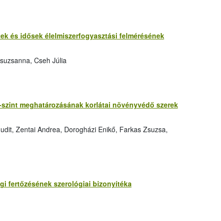
őttek és idősek élelmiszerfogyasztási felmérésének
suzsanna, Cseh Júlia
-szint meghatározásának korlátai növényvédő szerek
udit, Zentai Andrea, Dorogházi Enikő, Farkas Zsuzsa,
gi fertőzésének szerológiai bizonyítéka