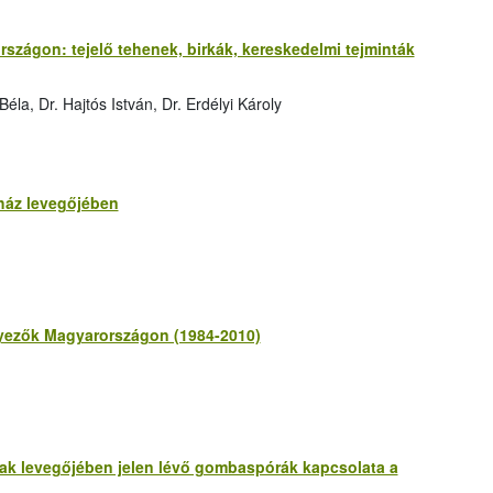
rszágon: tejelő tehenek, birkák, kereskedelmi tejminták
la, Dr. Hajtós István, Dr. Erdélyi Károly
ház levegőjében
ényezők Magyarországon (1984-2010)
ak levegőjében jelen lévő gombaspórák kapcsolata a