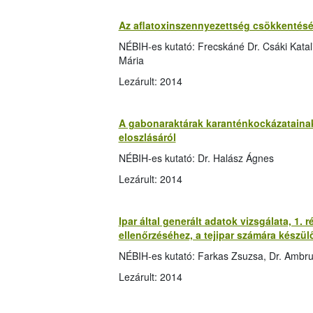
Az aflatoxinszennyezettség csökkentésé
NÉBIH-es kutató: Frecskáné Dr. Csáki Katalin
Mária
Lezárult: 2014
A gabonaraktárak karanténkockázatainak 
eloszlásáról
NÉBIH-es kutató: Dr. Halász Ágnes
Lezárult: 2014
Ipar által generált adatok vizsgálata, 1.
ellenőrzéséhez, a tejipar számára készü
NÉBIH-es kutató: Farkas Zsuzsa, Dr. Ambr
Lezárult: 2014