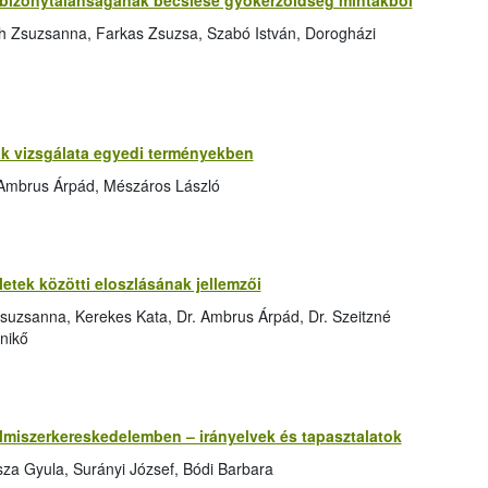
bizonytalanságának becslése gyökérzöldség mintákból
h Zsuzsanna, Farkas Zsuzsa, Szabó István, Dorogházi
 vizsgálata egyedi terményekben
 Ambrus Árpád, Mészáros László
tek közötti eloszlásának jellemzői
suzsanna, Kerekes Kata, Dr. Ambrus Árpád, Dr. Szeitzné
nikő
elmiszerkereskedelemben – irányelvek és tapasztalatok
za Gyula, Surányi József, Bódi Barbara