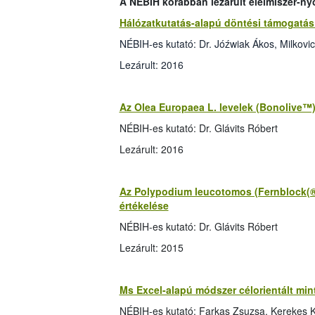
A NÉBIH korábban lezárult élelmiszer-ny
Hálózatkutatás-alapú döntési támogatás 
NÉBIH-es kutató: Dr. Jóźwiak Ákos, Milkovi
Lezárult: 2016
Az Olea Europaea L. levelek (Bonolive™)
NÉBIH-es kutató: Dr. Glávits Róbert
Lezárult: 2016
Az Polypodium leucotomos (Fernblock(®))
értékelése
NÉBIH-es kutató: Dr. Glávits Róbert
Lezárult: 2015
Ms Excel-alapú módszer célorientált mint
NÉBIH-es kutató: Farkas Zsuzsa, Kerekes K