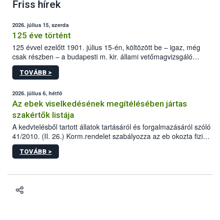
Friss hírek
2026. július 15, szerda
125 éve történt
125 évvel ezelőtt 1901. július 15-én, költözött be – igaz, még
csak részben – a budapesti m. kir. állami vetőmagvizsgáló
állomás a Kis Rókus utca 15. szám alatti, Czigler Győző által
TOVÁBB >
tervezett új épületébe.
2026. július 6, hétfő
Az ebek viselkedésének megítélésében jártas
szakértők listája
A kedvtelésből tartott állatok tartásáról és forgalmazásáról szóló
41/2010. (II. 26.) Korm.rendelet szabályozza az eb okozta fizikai
sérülés, illetve ennek veszélye keletkezésekor felmerülő
TOVÁBB >
hatósági feladatokat, valamint a veszélyes eb tartását és annak
engedélyezését. Ezen eljárások során szükség esetén be kell
vonni az ebek viselkedésének megítélésében jártas szakértőt.