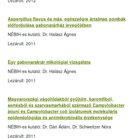
Lezárult: 2012
Aspergillus flavus és más, egészségre ártalmas gombák
előfordulása gabonatárház levegőjében
NÉBIH-es kutató: Dr. Halász Ágnes
Lezárult: 2011
Egy gabonaraktár mikológiai vizsgálata
NÉBIH-es kutató: Dr. Halász Ágnes
Lezárult: 2011
Magyarországi vágóhidakból gyűjtött, baromfiból,
sertésből és szarvasmarhából származó Campylobacter
jejuni és Campylobacter coli izolátumok molekuláris
epidemiológiája és antimikrobioális érzékenysége
NÉBIH-es kutató: Dr. Dán Ádám, Dr. Schweitzer Nóra
Lezárult: 2011