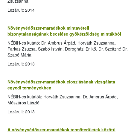
Zsuzsanna
Lezárult: 2014
Növényvédőszer-maradékok mintavételi
bizonytalanságának becslése gyökérzöldség mintákból
NÉBIH-es kutató: Dr. Ambrus Árpád, Horváth Zsuzsanna,
Farkas Zsuzsa, Szabó István, Dorogházi Enikő, Dr. Szeitzné Dr.
Szabó Mária
Lezárult: 2013
Növényvédőszer-maradékok eloszlásának vizsgálata
egyedi terményekben
NÉBIH-es kutatók: Horváth Zsuzsanna, Dr. Ambrus Árpád,
Mészáros László
Lezárult: 2013
A növényvédőszer-maradékok termőterületek közötti