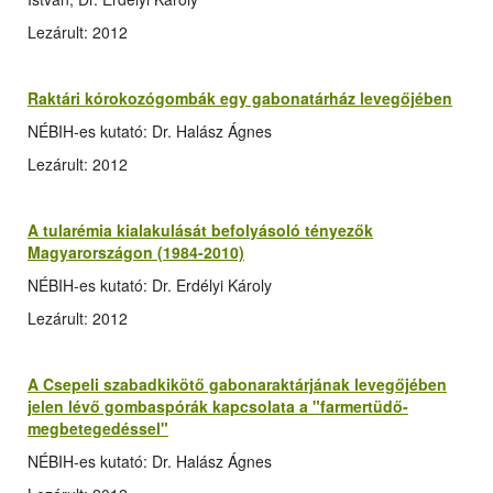
Lezárult: 2012
Raktári kórokozógombák egy gabonatárház levegőjében
NÉBIH-es kutató: Dr. Halász Ágnes
Lezárult: 2012
A tularémia kialakulását befolyásoló tényezők
Magyarországon (1984-2010)
NÉBIH-es kutató: Dr. Erdélyi Károly
Lezárult: 2012
A Csepeli szabadkikötő gabonaraktárjának levegőjében
jelen lévő gombaspórák kapcsolata a "farmertüdő-
megbetegedéssel"
NÉBIH-es kutató: Dr. Halász Ágnes