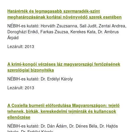
Határérték és legmagasabb szermaradék-szint
meghatározásának korlátai növényvédő szerek esetében
NÉBIH-es kutató: Horváth Zsuzsanna, Sali Judit, Zentai Andrea,
Dorogházi Enikő, Farkas Zsuzsa, Kerekes Kata, Dr. Ambrus
Árpád
Lezárult: 2013
A krími-kongói vérzéses láz magyarországi fertőzésének
szerológiai bizonyítéka
NÉBIH-es kutató: Dr. Erdélyi Károly
Lezárult: 2013
A Coxiella burnetii előfordulása Magyarországon: tejelő
tehenek, birkák, kereskedelmi tejminták és kullancsok
ellenőrzése
NÉBIH-es kutató: Dr. Dán Ádám, Dr. Dénes Béla, Dr. Hajtós
István, Dr. Erdélyi Károly