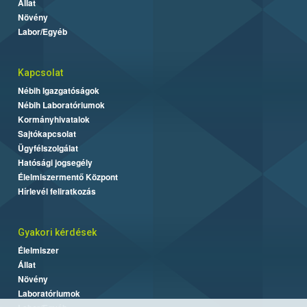
Állat
Növény
Labor/Egyéb
Kapcsolat
Nébih Igazgatóságok
Nébih Laboratóriumok
Kormányhivatalok
Sajtókapcsolat
Ügyfélszolgálat
Hatósági jogsegély
Élelmiszermentő Központ
Hírlevél feliratkozás
Gyakori kérdések
Élelmiszer
Állat
Növény
Laboratóriumok