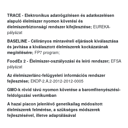
TRACE - Elektronikus adatrögzítésen és adatkezelésen
alapuló élelmiszer nyomon követési és
élelmiszerbiztonsági rendszer kifejlesztése;
EUREKA-
pályázat
BASELINE - Célirányos mintavételi eljárások kiválasztása
és javítása a kiválasztott élelmiszerek kockázatának
megítélésére;
FP7 program;
FoodEx 2 - Élelmiszer-osztályozási és leíró rendszer;
EFSA
pályázat
Az élelmiszerlánc-felügyeleti információs rendszer
fejlesztése;
EKOP-2.A.2-2012-2012-0005
GMO-k rövid távú nyomon követése a baromfitenyésztési-
feldolgozási vertikumban
A hazai piacon jelenlévő genetikailag módosított
élelmiszerek felmérése, a szükséges módszerek
fejlesztésével, illetve adaptálásával