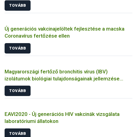
TOVÁBB
Új generációs vakcinajelöltek fejlesztése a macska
Coronavírus fertőzése ellen
TOVÁBB
Magyarországi fertőző bronchitis vírus (IBV)
izolátumok biológiai tulajdonságainak jellemzése
állatkísérletes és molekuláris biológiai eszközökkel
TOVÁBB
EAVI2020 - Új generációs HIV vakcinák vizsgálata
laboratóriumi állatokon
TOVÁBB