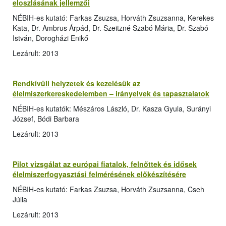
eloszlásának jellemzői
NÉBIH-es kutató: Farkas Zsuzsa, Horváth Zsuzsanna, Kerekes
Kata, Dr. Ambrus Árpád, Dr. Szeitzné Szabó Mária, Dr. Szabó
István, Dorogházi Enikő
Lezárult: 2013
Rendkívüli helyzetek és kezelésük az
élelmiszerkereskedelemben – irányelvek és tapasztalatok
NÉBIH-es kutatók: Mészáros László, Dr. Kasza Gyula, Surányi
József, Bódi Barbara
Lezárult: 2013
Pilot vizsgálat az európai fiatalok, felnőttek és idősek
élelmiszerfogyasztási felmérésének előkészítésére
NÉBIH-es kutató: Farkas Zsuzsa, Horváth Zsuzsanna, Cseh
Júlia
Lezárult: 2013