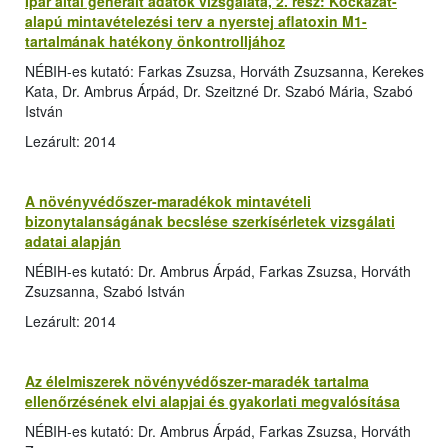
Ipar által generált adatok vizsgálata, 2. rész: Kockázat-
alapú mintavételezési terv a nyerstej aflatoxin M1-
tartalmának hatékony önkontrolljához
NÉBIH-es kutató: Farkas Zsuzsa, Horváth Zsuzsanna, Kerekes
Kata, Dr. Ambrus Árpád, Dr. Szeitzné Dr. Szabó Mária, Szabó
István
Lezárult: 2014
A növényvédőszer-maradékok mintavételi
bizonytalanságának becslése szerkísérletek vizsgálati
adatai alapján
NÉBIH-es kutató: Dr. Ambrus Árpád, Farkas Zsuzsa, Horváth
Zsuzsanna, Szabó István
Lezárult: 2014
Az élelmiszerek növényvédőszer-maradék tartalma
ellenőrzésének elvi alapjai és gyakorlati megvalósítása
NÉBIH-es kutató: Dr. Ambrus Árpád, Farkas Zsuzsa, Horváth