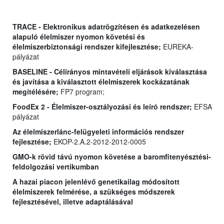
TRACE - Elektronikus adatrögzítésen és adatkezelésen
alapuló élelmiszer nyomon követési és
élelmiszerbiztonsági rendszer kifejlesztése;
EUREKA-
pályázat
BASELINE - Célirányos mintavételi eljárások kiválasztása
és javítása a kiválasztott élelmiszerek kockázatának
megítélésére;
FP7 program;
FoodEx 2 - Élelmiszer-osztályozási és leíró rendszer;
EFSA
pályázat
Az élelmiszerlánc-felügyeleti információs rendszer
fejlesztése;
EKOP-2.A.2-2012-2012-0005
GMO-k rövid távú nyomon követése a baromfitenyésztési-
feldolgozási vertikumban
A hazai piacon jelenlévő genetikailag módosított
élelmiszerek felmérése, a szükséges módszerek
fejlesztésével, illetve adaptálásával