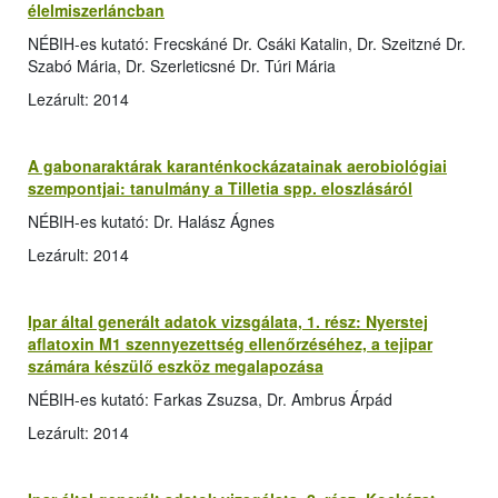
élelmiszerláncban
NÉBIH-es kutató: Frecskáné Dr. Csáki Katalin, Dr. Szeitzné Dr.
Szabó Mária, Dr. Szerleticsné Dr. Túri Mária
Lezárult: 2014
A gabonaraktárak karanténkockázatainak aerobiológiai
szempontjai: tanulmány a Tilletia spp. eloszlásáról
NÉBIH-es kutató: Dr. Halász Ágnes
Lezárult: 2014
Ipar által generált adatok vizsgálata, 1. rész: Nyerstej
aflatoxin M1 szennyezettség ellenőrzéséhez, a tejipar
számára készülő eszköz megalapozása
NÉBIH-es kutató: Farkas Zsuzsa, Dr. Ambrus Árpád
Lezárult: 2014