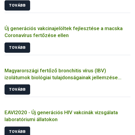
TOVÁBB
Új generációs vakcinajelöltek fejlesztése a macska
Coronavírus fertőzése ellen
TOVÁBB
Magyarországi fertőző bronchitis vírus (IBV)
izolátumok biológiai tulajdonságainak jellemzése
állatkísérletes és molekuláris biológiai eszközökkel
TOVÁBB
EAVI2020 - Új generációs HIV vakcinák vizsgálata
laboratóriumi állatokon
TOVÁBB