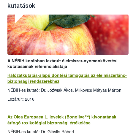
kutatások
A NÉBIH korábban lezárult élelmiszer-nyomonkövetési
kutatásainak referencialistája
Hálózatkutatás-alapú döntési támogatás az élelmiszerlánc-
biztonsági rendszerekhez
NÉBIH-es kutató: Dr. Jóźwiak Ákos, Milkovics Mátyás Márton
Lezárult: 2016
Az Olea Europaea L. levelek (Bonolive™) kivonatának
átfogó toxikológiai biztonsági értékelése
NÉBIH-es kutató: Dr. Glávits Róbert