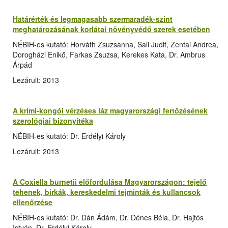
Határérték és legmagasabb szermaradék-szint
meghatározásának korlátai növényvédő szerek esetében
NÉBIH-es kutató: Horváth Zsuzsanna, Sali Judit, Zentai Andrea,
Dorogházi Enikő, Farkas Zsuzsa, Kerekes Kata, Dr. Ambrus
Árpád
Lezárult: 2013
A krími-kongói vérzéses láz magyarországi fertőzésének
szerológiai bizonyítéka
NÉBIH-es kutató: Dr. Erdélyi Károly
Lezárult: 2013
A Coxiella burnetii előfordulása Magyarországon: tejelő
tehenek, birkák, kereskedelmi tejminták és kullancsok
ellenőrzése
NÉBIH-es kutató: Dr. Dán Ádám, Dr. Dénes Béla, Dr. Hajtós
István, Dr. Erdélyi Károly