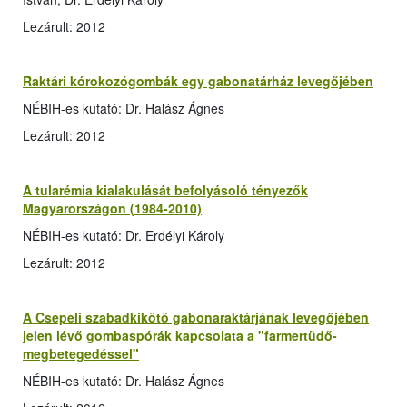
Lezárult: 2012
Raktári kórokozógombák egy gabonatárház levegőjében
NÉBIH-es kutató: Dr. Halász Ágnes
Lezárult: 2012
A tularémia kialakulását befolyásoló tényezők
Magyarországon (1984-2010)
NÉBIH-es kutató: Dr. Erdélyi Károly
Lezárult: 2012
A Csepeli szabadkikötő gabonaraktárjának levegőjében
jelen lévő gombaspórák kapcsolata a "farmertüdő-
megbetegedéssel"
NÉBIH-es kutató: Dr. Halász Ágnes