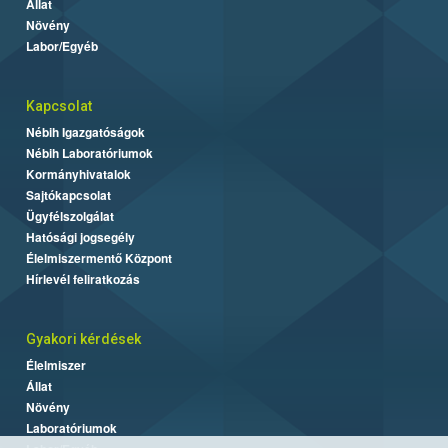
Állat
Növény
Labor/Egyéb
Kapcsolat
Nébih Igazgatóságok
Nébih Laboratóriumok
Kormányhivatalok
Sajtókapcsolat
Ügyfélszolgálat
Hatósági jogsegély
Élelmiszermentő Központ
Hírlevél feliratkozás
Gyakori kérdések
Élelmiszer
Állat
Növény
Laboratóriumok