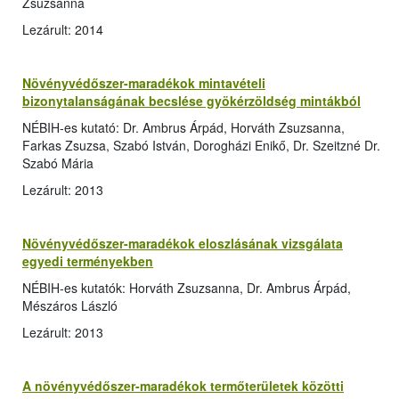
Zsuzsanna
Lezárult: 2014
Növényvédőszer-maradékok mintavételi
bizonytalanságának becslése gyökérzöldség mintákból
NÉBIH-es kutató: Dr. Ambrus Árpád, Horváth Zsuzsanna,
Farkas Zsuzsa, Szabó István, Dorogházi Enikő, Dr. Szeitzné Dr.
Szabó Mária
Lezárult: 2013
Növényvédőszer-maradékok eloszlásának vizsgálata
egyedi terményekben
NÉBIH-es kutatók: Horváth Zsuzsanna, Dr. Ambrus Árpád,
Mészáros László
Lezárult: 2013
A növényvédőszer-maradékok termőterületek közötti