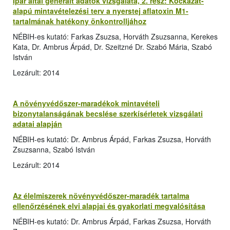
Ipar által generált adatok vizsgálata, 2. rész: Kockázat-
alapú mintavételezési terv a nyerstej aflatoxin M1-
tartalmának hatékony önkontrolljához
NÉBIH-es kutató: Farkas Zsuzsa, Horváth Zsuzsanna, Kerekes
Kata, Dr. Ambrus Árpád, Dr. Szeitzné Dr. Szabó Mária, Szabó
István
Lezárult: 2014
A növényvédőszer-maradékok mintavételi
bizonytalanságának becslése szerkísérletek vizsgálati
adatai alapján
NÉBIH-es kutató: Dr. Ambrus Árpád, Farkas Zsuzsa, Horváth
Zsuzsanna, Szabó István
Lezárult: 2014
Az élelmiszerek növényvédőszer-maradék tartalma
ellenőrzésének elvi alapjai és gyakorlati megvalósítása
NÉBIH-es kutató: Dr. Ambrus Árpád, Farkas Zsuzsa, Horváth