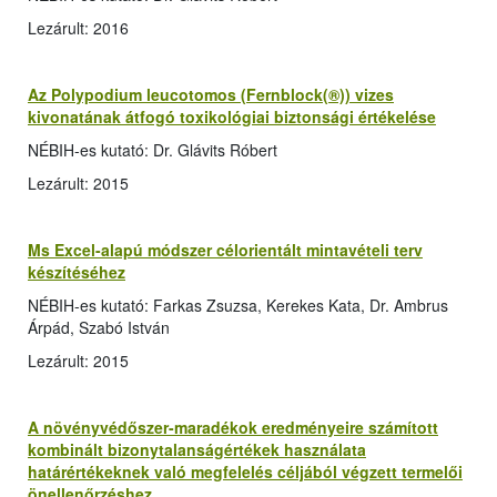
Lezárult: 2016
Az Polypodium leucotomos (Fernblock(®)) vizes
kivonatának átfogó toxikológiai biztonsági értékelése
NÉBIH-es kutató: Dr. Glávits Róbert
Lezárult: 2015
Ms Excel-alapú módszer célorientált mintavételi terv
készítéséhez
NÉBIH-es kutató: Farkas Zsuzsa, Kerekes Kata, Dr. Ambrus
Árpád, Szabó István
Lezárult: 2015
A növényvédőszer-maradékok eredményeire számított
kombinált bizonytalanságértékek használata
határértékeknek való megfelelés céljából végzett termelői
önellenőrzéshez