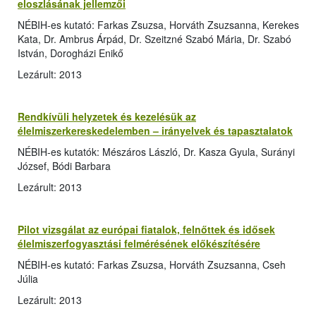
eloszlásának jellemzői
NÉBIH-es kutató: Farkas Zsuzsa, Horváth Zsuzsanna, Kerekes
Kata, Dr. Ambrus Árpád, Dr. Szeitzné Szabó Mária, Dr. Szabó
István, Dorogházi Enikő
Lezárult: 2013
Rendkívüli helyzetek és kezelésük az
élelmiszerkereskedelemben – irányelvek és tapasztalatok
NÉBIH-es kutatók: Mészáros László, Dr. Kasza Gyula, Surányi
József, Bódi Barbara
Lezárult: 2013
Pilot vizsgálat az európai fiatalok, felnőttek és idősek
élelmiszerfogyasztási felmérésének előkészítésére
NÉBIH-es kutató: Farkas Zsuzsa, Horváth Zsuzsanna, Cseh
Júlia
Lezárult: 2013