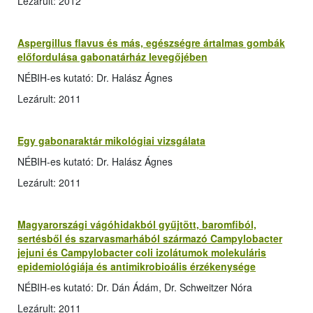
Lezárult: 2012
Aspergillus flavus és más, egészségre ártalmas gombák
előfordulása gabonatárház levegőjében
NÉBIH-es kutató: Dr. Halász Ágnes
Lezárult: 2011
Egy gabonaraktár mikológiai vizsgálata
NÉBIH-es kutató: Dr. Halász Ágnes
Lezárult: 2011
Magyarországi vágóhidakból gyűjtött, baromfiból,
sertésből és szarvasmarhából származó Campylobacter
jejuni és Campylobacter coli izolátumok molekuláris
epidemiológiája és antimikrobioális érzékenysége
NÉBIH-es kutató: Dr. Dán Ádám, Dr. Schweitzer Nóra
Lezárult: 2011