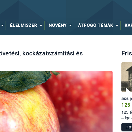
ÉLELMISZER
NÖVÉNY
ÁTFOGÓ TÉMÁK
KA
övetési, kockázatszámítási és
Fris
2026. j
125 
125 é
– iga
állam
TO
15. sz