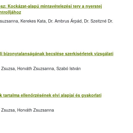
rész: Kockázat-alapú mintavételezési terv a nyerstej
trolljához
suzsanna, Kerekes Kata, Dr. Ambrus Árpád, Dr. Szeitzné Dr.
 bizonytalanságának becslése szerkísérletek vizsgálati
 Zsuzsa, Horváth Zsuzsanna, Szabó István
tartalma ellenőrzésének elvi alapjai és gyakorlati
s Zsuzsa, Horváth Zsuzsanna