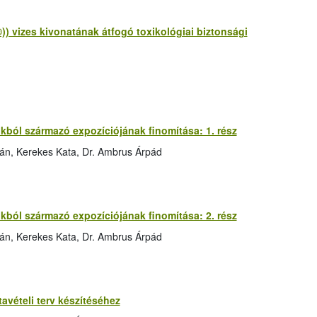
 vizes kivonatának átfogó toxikológiai biztonsági
ól származó expozíciójának finomítása: 1. rész
ván, Kerekes Kata, Dr. Ambrus Árpád
ól származó expozíciójának finomítása: 2. rész
ván, Kerekes Kata, Dr. Ambrus Árpád
avételi terv készítéséhez