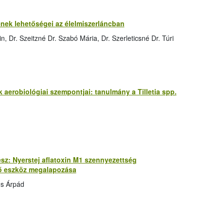
nek lehetőségei az élelmiszerláncban
, Dr. Szeitzné Dr. Szabó Mária, Dr. Szerleticsné Dr. Túri
aerobiológiai szempontjai: tanulmány a Tilletia spp.
 rész: Nyerstej aflatoxin M1 szennyezettség
lő eszköz megalapozása
us Árpád