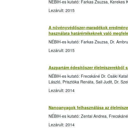
NÉBIH-es kutató: Farkas Zsuzsa, Kerekes K
Lezárult: 2015
A növényvédőszer-maradékok eredményei
használata határértékeknek való megfele
NÉBIH-es kutató: Farkas Zsuzsa, Dr. Ambr
Lezárult: 2015
Aszpartám édesítőszer élelmiszerekből s
NÉBIH-es kutató: Frecskáné Dr. Csáki Katali
László, Prisztóka Renáta, Sali Judit, Dr. Sz
Lezárult: 2014
Nanoanyagok felhasználása az élelmisz
NÉBIH-es kutató: Zentai Andrea, Frecskáné D
Lezárult: 2014