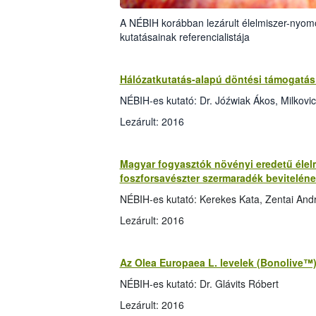
A NÉBIH korábban lezárult élelmiszer-nyom
kutatásainak referencialistája
Hálózatkutatás-alapú döntési támogatás 
NÉBIH-es kutató: Dr. Jóźwiak Ákos, Milkovi
Lezárult: 2016
Magyar fogyasztók növényi eredetű élel
foszforsavészter szermaradék bevitelén
NÉBIH-es kutató: Kerekes Kata, Zentai And
Lezárult: 2016
Az Olea Europaea L. levelek (Bonolive™)
NÉBIH-es kutató: Dr. Glávits Róbert
Lezárult: 2016