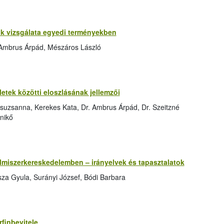
 vizsgálata egyedi terményekben
 Ambrus Árpád, Mészáros László
tek közötti eloszlásának jellemzői
suzsanna, Kerekes Kata, Dr. Ambrus Árpád, Dr. Szeitzné
nikő
elmiszerkereskedelemben – irányelvek és tapasztalatok
za Gyula, Surányi József, Bódi Barbara
finbevitele