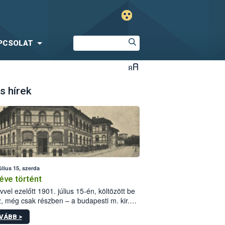
PCSOLAT
s hírek
úlius 15, szerda
éve történt
vvel ezelőtt 1901. július 15-én, költözött be
z, még csak részben – a budapesti m. kir.
i vetőmagvizsgáló állomás a Kis Rókus utca
VÁBB >
ám alatti, Czigler Győző által tervezett új