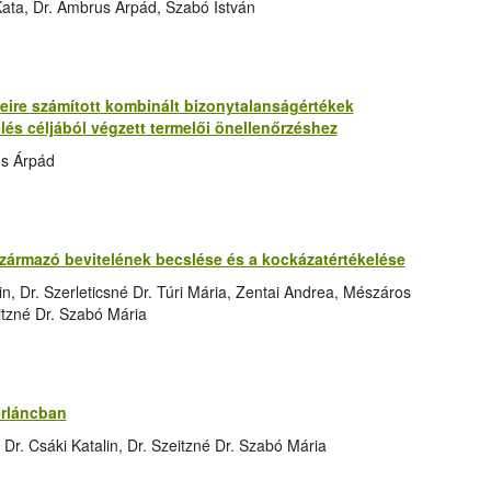
ata, Dr. Ambrus Árpád, Szabó István
re számított kombinált bizonytalanságértékek
lés céljából végzett termelői önellenőrzéshez
us Árpád
zármazó bevitelének becslése és a kockázatértékelése
n, Dr. Szerleticsné Dr. Túri Mária, Zentai Andrea, Mészáros
eitzné Dr. Szabó Mária
erláncban
r. Csáki Katalin, Dr. Szeitzné Dr. Szabó Mária