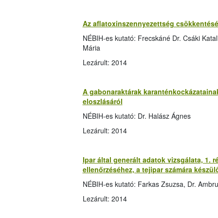
Az aflatoxinszennyezettség csökkentésé
NÉBIH-es kutató: Frecskáné Dr. Csáki Katalin
Mária
Lezárult: 2014
A gabonaraktárak karanténkockázatainak 
eloszlásáról
NÉBIH-es kutató: Dr. Halász Ágnes
Lezárult: 2014
Ipar által generált adatok vizsgálata, 1.
ellenőrzéséhez, a tejipar számára készü
NÉBIH-es kutató: Farkas Zsuzsa, Dr. Ambr
Lezárult: 2014