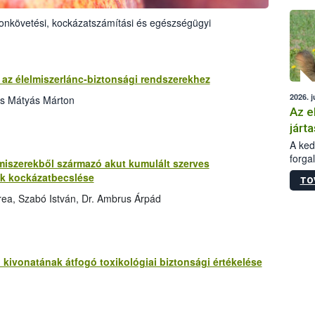
épüle
onkövetési, kockázatszámítási és egészségügyi
az élelmiszerlánc-biztonsági rendszerekhez
2026. j
cs Mátyás Márton
Az e
járta
A kedv
forga
miszerekből származó akut kumulált szerves
Korm.
ek kockázatbecslése
TO
sérül
felme
rea, Szabó István, Dr. Ambrus Árpád
veszé
Ezen 
vonni
jártas
 kivonatának átfogó toxikológiai biztonsági értékelése