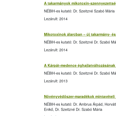
A takarmányok mikotoxin-szennyezettség
NÉBIH-es kutató: Dr. Szeitzné Szabó Mária
Lezárult: 2014
Mikotoxinok álarcban – új takarmány- és
NÉBIH-es kutató: Dr. Szeitzné Dr. Szabó Má
Lezárult: 2014
A Kárpát-medence éghajlatváltozásának 
NÉBIH-es kutató: Dr. Szeitzné Dr. Szabó Má
Lezárult: 2013
Növényvédőszer-maradékok mintavételi 
NÉBIH-es kutató: Dr. Ambrus Árpád, Horvát
Enikő, Dr. Szeitzné Dr. Szabó Mária