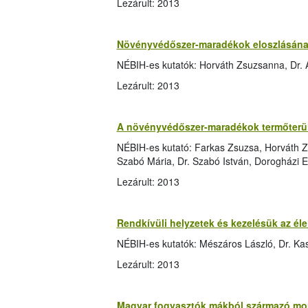
Lezárult: 2013
Növényvédőszer-maradékok eloszlásának
NÉBIH-es kutatók: Horváth Zsuzsanna, Dr.
Lezárult: 2013
A növényvédőszer-maradékok termőterüle
NÉBIH-es kutató: Farkas Zsuzsa, Horváth Z
Szabó Mária, Dr. Szabó István, Dorogházi E
Lezárult: 2013
Rendkívüli helyzetek és kezelésük az él
NÉBIH-es kutatók: Mészáros László, Dr. Kas
Lezárult: 2013
Magyar fogyasztók mákból származó mor