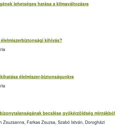
ének lehetséges hatása a klímaváltozásra
 élelmiszerbiztonsági kihívás?
ria
kihatása élelmiszer-biztonságunkra
ria
bizonytalanságának becslése gyökérzöldség mintákból
h Zsuzsanna, Farkas Zsuzsa, Szabó István, Dorogházi