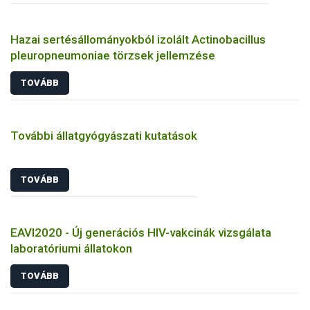
Hazai sertésállományokból izolált Actinobacillus
pleuropneumoniae törzsek jellemzése
TOVÁBB
További állatgyógyászati kutatások
TOVÁBB
EAVI2020 - Új generációs HIV-vakcinák vizsgálata
laboratóriumi állatokon
TOVÁBB