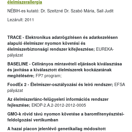
élelmiszerallergia
NÉBIH-es kutató: Dr. Szeitzné Dr. Szabó Mária, Sali Judit
Lezárult: 2011
TRACE - Elektronikus adatrögzítésen és adatkezelésen
alapuló élelmiszer nyomon követési és
élelmiszerbiztonsági rendszer kifejlesztése;
EUREKA-
pályázat
BASELINE - Célirányos mintavételi eljárások kiválasztása
és javítása a kiválasztott élelmiszerek kockázatának
megítélésére;
FP7 program;
FoodEx 2 - Élelmiszer-osztályozási és leíró rendszer;
EFSA
pályázat
Az élelmiszerlánc-felügyeleti információs rendszer
fejlesztése;
EKOP-2.A.2-2012-2012-0005
GMO-k rövid távú nyomon követése a baromfitenyésztési-
feldolgozási vertikumban
A hazai piacon jelenlévő genetikailag módosított