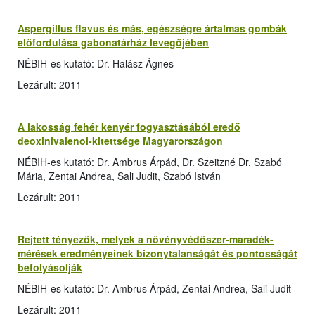
Aspergillus flavus és más, egészségre ártalmas gombák
előfordulása gabonatárház levegőjében
NÉBIH-es kutató: Dr. Halász Ágnes
Lezárult: 2011
A lakosság fehér kenyér fogyasztásából eredő
deoxinivalenol-kitettsége Magyarországon
NÉBIH-es kutató: Dr. Ambrus Árpád, Dr. Szeitzné Dr. Szabó
Mária, Zentai Andrea, Sali Judit, Szabó István
Lezárult: 2011
Rejtett tényezők, melyek a növényvédőszer-maradék-
mérések eredményeinek bizonytalanságát és pontosságát
befolyásolják
NÉBIH-es kutató: Dr. Ambrus Árpád, Zentai Andrea, Sali Judit
Lezárult: 2011