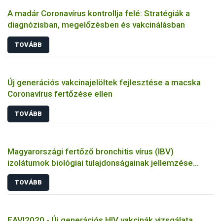
A madár Coronavírus kontrollja felé: Stratégiák a
diagnózisban, megelőzésben és vakcinálásban
TOVÁBB
Új generációs vakcinajelöltek fejlesztése a macska
Coronavírus fertőzése ellen
TOVÁBB
Magyarországi fertőző bronchitis vírus (IBV)
izolátumok biológiai tulajdonságainak jellemzése
állatkísérletes és molekuláris biológiai eszközökkel
TOVÁBB
EAVI2020 - Új generációs HIV vakcinák vizsgálata