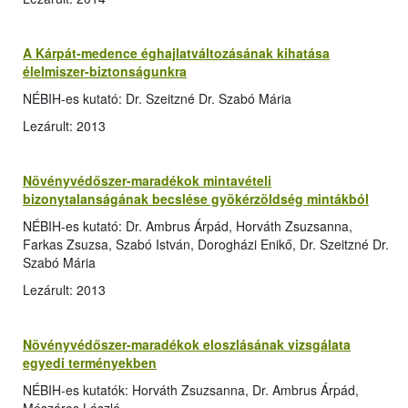
A Kárpát-medence éghajlatváltozásának kihatása
élelmiszer-biztonságunkra
NÉBIH-es kutató: Dr. Szeitzné Dr. Szabó Mária
Lezárult: 2013
Növényvédőszer-maradékok mintavételi
bizonytalanságának becslése gyökérzöldség mintákból
NÉBIH-es kutató: Dr. Ambrus Árpád, Horváth Zsuzsanna,
Farkas Zsuzsa, Szabó István, Dorogházi Enikő, Dr. Szeitzné Dr.
Szabó Mária
Lezárult: 2013
Növényvédőszer-maradékok eloszlásának vizsgálata
egyedi terményekben
NÉBIH-es kutatók: Horváth Zsuzsanna, Dr. Ambrus Árpád,