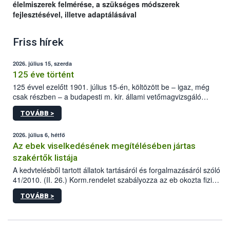
élelmiszerek felmérése, a szükséges módszerek
fejlesztésével, illetve adaptálásával
Friss hírek
2026. július 15, szerda
125 éve történt
125 évvel ezelőtt 1901. július 15-én, költözött be – igaz, még
csak részben – a budapesti m. kir. állami vetőmagvizsgáló
állomás a Kis Rókus utca 15. szám alatti, Czigler Győző által
TOVÁBB >
tervezett új épületébe.
2026. július 6, hétfő
Az ebek viselkedésének megítélésében jártas
szakértők listája
A kedvtelésből tartott állatok tartásáról és forgalmazásáról szóló
41/2010. (II. 26.) Korm.rendelet szabályozza az eb okozta fizikai
sérülés, illetve ennek veszélye keletkezésekor felmerülő
TOVÁBB >
hatósági feladatokat, valamint a veszélyes eb tartását és annak
engedélyezését. Ezen eljárások során szükség esetén be kell
vonni az ebek viselkedésének megítélésében jártas szakértőt.