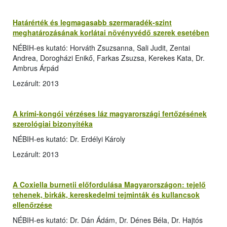
Határérték és legmagasabb szermaradék-szint
meghatározásának korlátai növényvédő szerek esetében
NÉBIH-es kutató: Horváth Zsuzsanna, Sali Judit, Zentai
Andrea, Dorogházi Enikő, Farkas Zsuzsa, Kerekes Kata, Dr.
Ambrus Árpád
Lezárult: 2013
A krími-kongói vérzéses láz magyarországi fertőzésének
szerológiai bizonyítéka
NÉBIH-es kutató: Dr. Erdélyi Károly
Lezárult: 2013
A Coxiella burnetii előfordulása Magyarországon: tejelő
tehenek, birkák, kereskedelmi tejminták és kullancsok
ellenőrzése
NÉBIH-es kutató: Dr. Dán Ádám, Dr. Dénes Béla, Dr. Hajtós