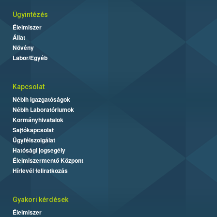
Ügyintézés
Élelmiszer
Állat
Növény
Labor/Egyéb
Kapcsolat
Nébih Igazgatóságok
Nébih Laboratóriumok
Kormányhivatalok
Sajtókapcsolat
Ügyfélszolgálat
Hatósági jogsegély
Élelmiszermentő Központ
Hírlevél feliratkozás
Gyakori kérdések
Élelmiszer