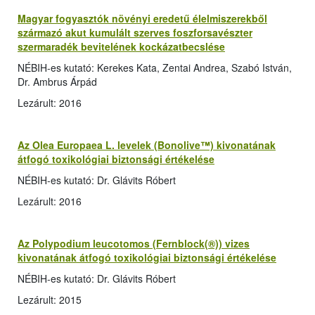
Magyar fogyasztók növényi eredetű élelmiszerekből
származó akut kumulált szerves foszforsavészter
szermaradék bevitelének kockázatbecslése
NÉBIH-es kutató: Kerekes Kata, Zentai Andrea, Szabó István,
Dr. Ambrus Árpád
Lezárult: 2016
Az Olea Europaea L. levelek (Bonolive™) kivonatának
átfogó toxikológiai biztonsági értékelése
NÉBIH-es kutató: Dr. Glávits Róbert
Lezárult: 2016
Az Polypodium leucotomos (Fernblock(®)) vizes
kivonatának átfogó toxikológiai biztonsági értékelése
NÉBIH-es kutató: Dr. Glávits Róbert
Lezárult: 2015