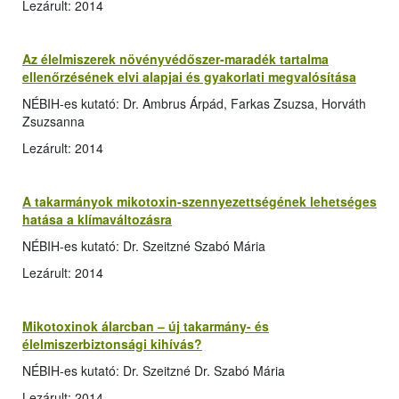
Lezárult: 2014
Az élelmiszerek növényvédőszer-maradék tartalma
ellenőrzésének elvi alapjai és gyakorlati megvalósítása
NÉBIH-es kutató: Dr. Ambrus Árpád, Farkas Zsuzsa, Horváth
Zsuzsanna
Lezárult: 2014
A takarmányok mikotoxin-szennyezettségének lehetséges
hatása a klímaváltozásra
NÉBIH-es kutató: Dr. Szeitzné Szabó Mária
Lezárult: 2014
Mikotoxinok álarcban – új takarmány- és
élelmiszerbiztonsági kihívás?
NÉBIH-es kutató: Dr. Szeitzné Dr. Szabó Mária
Lezárult: 2014