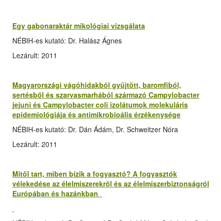
Egy gabonaraktár mikológiai vizsgálata
NÉBIH-es kutató: Dr. Halász Ágnes
Lezárult: 2011
Magyarországi vágóhidakból gyűjtött, baromfiból,
sertésből és szarvasmarhából származó Campylobacter
jejuni és Campylobacter coli izolátumok molekuláris
epidemiológiája és antimikrobioális érzékenysége
NÉBIH-es kutató: Dr. Dán Ádám, Dr. Schweitzer Nóra
Lezárult: 2011
Mitől tart, miben bízik a fogyasztó? A fogyasztók
vélekedése az élelmiszerekről és az élelmiszerbiztonságról
Európában és hazánkban