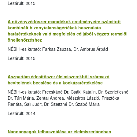
Lezárult: 2015
A növényvédőszer-maradékok eredményeire számított
kombinált bizonytalanságértékek használata
határértékeknek való megfelelés céljából végzett termelői
önellenőrzéshez
NÉBIH-es kutató: Farkas Zsuzsa, Dr. Ambrus Árpád
Lezárult: 2015
Aszpartám édesítőszer élelmiszerekből származó
bevitelének becslése és a kockázatértékelése
NÉBIH-es kutató: Frecskáné Dr. Csáki Katalin, Dr. Szerleticsné
Dr. Túri Mária, Zentai Andrea, Mészáros László, Prisztóka
Renáta, Sali Judit, Dr. Szeitzné Dr. Szabó Mária
Lezárult: 2014
Nanoanyagok felhasználása az élelmiszerláncban