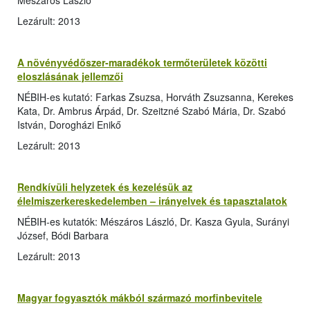
Mészáros László
Lezárult: 2013
A növényvédőszer-maradékok termőterületek közötti
eloszlásának jellemzői
NÉBIH-es kutató: Farkas Zsuzsa, Horváth Zsuzsanna, Kerekes
Kata, Dr. Ambrus Árpád, Dr. Szeitzné Szabó Mária, Dr. Szabó
István, Dorogházi Enikő
Lezárult: 2013
Rendkívüli helyzetek és kezelésük az
élelmiszerkereskedelemben – irányelvek és tapasztalatok
NÉBIH-es kutatók: Mészáros László, Dr. Kasza Gyula, Surányi
József, Bódi Barbara
Lezárult: 2013
Magyar fogyasztók mákból származó morfinbevitele