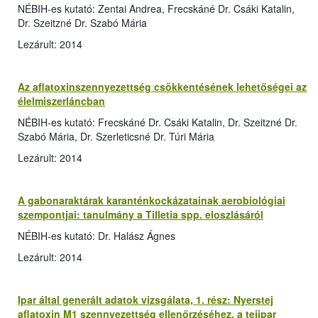
NÉBIH-es kutató: Zentai Andrea, Frecskáné Dr. Csáki Katalin,
Dr. Szeitzné Dr. Szabó Mária
Lezárult: 2014
Az aflatoxinszennyezettség csökkentésének lehetőségei az
élelmiszerláncban
NÉBIH-es kutató: Frecskáné Dr. Csáki Katalin, Dr. Szeitzné Dr.
Szabó Mária, Dr. Szerleticsné Dr. Túri Mária
Lezárult: 2014
A gabonaraktárak karanténkockázatainak aerobiológiai
szempontjai: tanulmány a Tilletia spp. eloszlásáról
NÉBIH-es kutató: Dr. Halász Ágnes
Lezárult: 2014
Ipar által generált adatok vizsgálata, 1. rész: Nyerstej
aflatoxin M1 szennyezettség ellenőrzéséhez, a tejipar