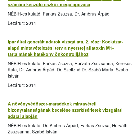
számára készülő eszköz megalapozása
NÉBIH-es kutató: Farkas Zsuzsa, Dr. Ambrus Árpád
Lezárult: 2014
Ipar által generált adatok vizsgálata, 2. rész: Kockázat-
alapú mintavételezési terv a nyerstej aflatoxin M1-
tartalmának hatékony önkontrolljához
NÉBIH-es kutató: Farkas Zsuzsa, Horváth Zsuzsanna, Kerekes
Kata, Dr. Ambrus Árpád, Dr. Szeitzné Dr. Szabó Mária, Szabó
István
Lezárult: 2014
A növényvédőszer-maradékok mintavételi
bizonytalanságának becslése szerkísérletek vizsgálati
adatai alapján
NÉBIH-es kutató: Dr. Ambrus Árpád, Farkas Zsuzsa, Horváth
Zsuzsanna, Szabó István