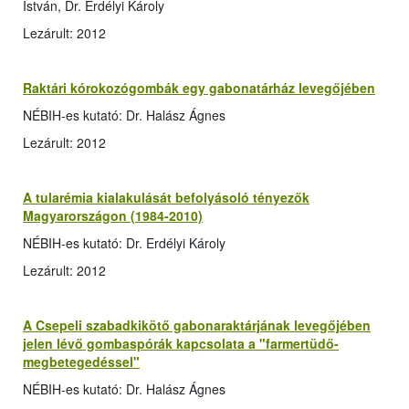
István, Dr. Erdélyi Károly
Lezárult: 2012
Raktári kórokozógombák egy gabonatárház levegőjében
NÉBIH-es kutató: Dr. Halász Ágnes
Lezárult: 2012
A tularémia kialakulását befolyásoló tényezők
Magyarországon (1984-2010)
NÉBIH-es kutató: Dr. Erdélyi Károly
Lezárult: 2012
A Csepeli szabadkikötő gabonaraktárjának levegőjében
jelen lévő gombaspórák kapcsolata a "farmertüdő-
megbetegedéssel"
NÉBIH-es kutató: Dr. Halász Ágnes