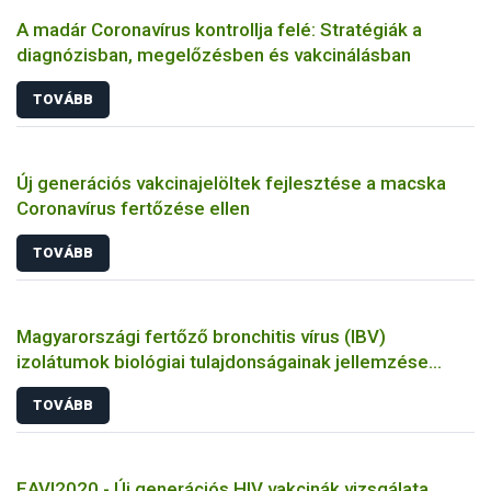
A madár Coronavírus kontrollja felé: Stratégiák a
diagnózisban, megelőzésben és vakcinálásban
TOVÁBB
Új generációs vakcinajelöltek fejlesztése a macska
Coronavírus fertőzése ellen
TOVÁBB
Magyarországi fertőző bronchitis vírus (IBV)
izolátumok biológiai tulajdonságainak jellemzése
állatkísérletes és molekuláris biológiai eszközökkel
TOVÁBB
EAVI2020 - Új generációs HIV vakcinák vizsgálata