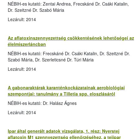
NÉBIH-es kutató: Zentai Andrea, Frecskáné Dr. Csáki Katalin,
Dr. Szeitzné Dr. Szabó Mária
Lezárult: 2014
Az aflatoxinszennyezettség csökkentésének lehetőségei az
élelmiszerláncban
NÉBIH-es kutató: Frecskáné Dr. Csáki Katalin, Dr. Szeitzné Dr.
Szabó Mária, Dr. Szerleticsné Dr. Túri Mária
Lezárult: 2014
A gabonaraktárak karanténkockázatainak aerobiológiai
szempontjai: tanulmány a Tilletia spp. eloszlásáról
NÉBIH-es kutató: Dr. Halász Ágnes
Lezárult: 2014
Ipar által generált adatok vizsgálata, 1. rész: Nyerstej
aflatoxin M1 szennyezettség ellenőrzéséhez, a tejipar