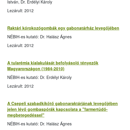
István, Dr. Erdélyi Károly
Lezárult: 2012
Raktári kórokozógombák egy gabonatárház levegőjében
NÉBIH-es kutató: Dr. Halász Ágnes
Lezárult: 2012
A tularémia kialakulását befolyásoló tényezők
Magyarországon (1984-2010)
NÉBIH-es kutató: Dr. Erdélyi Károly
Lezárult: 2012
A Csepeli szabadkikötő gabonaraktárjának levegőjében
jelen lévő gombaspórák kapcsolata a "farmertüdő-
megbetegedéssel"
NÉBIH-es kutató: Dr. Halász Ágnes