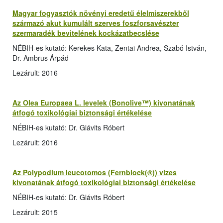
Magyar fogyasztók növényi eredetű élelmiszerekből
származó akut kumulált szerves foszforsavészter
szermaradék bevitelének kockázatbecslése
NÉBIH-es kutató: Kerekes Kata, Zentai Andrea, Szabó István,
Dr. Ambrus Árpád
Lezárult: 2016
Az Olea Europaea L. levelek (Bonolive™) kivonatának
átfogó toxikológiai biztonsági értékelése
NÉBIH-es kutató: Dr. Glávits Róbert
Lezárult: 2016
Az Polypodium leucotomos (Fernblock(®)) vizes
kivonatának átfogó toxikológiai biztonsági értékelése
NÉBIH-es kutató: Dr. Glávits Róbert
Lezárult: 2015