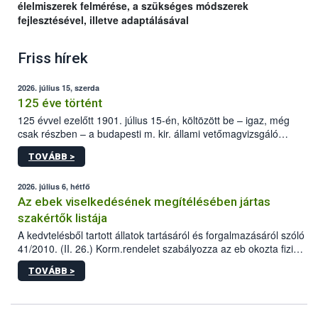
élelmiszerek felmérése, a szükséges módszerek
fejlesztésével, illetve adaptálásával
Friss hírek
2026. július 15, szerda
125 éve történt
125 évvel ezelőtt 1901. július 15-én, költözött be – igaz, még
csak részben – a budapesti m. kir. állami vetőmagvizsgáló
állomás a Kis Rókus utca 15. szám alatti, Czigler Győző által
TOVÁBB >
tervezett új épületébe.
2026. július 6, hétfő
Az ebek viselkedésének megítélésében jártas
szakértők listája
A kedvtelésből tartott állatok tartásáról és forgalmazásáról szóló
41/2010. (II. 26.) Korm.rendelet szabályozza az eb okozta fizikai
sérülés, illetve ennek veszélye keletkezésekor felmerülő
TOVÁBB >
hatósági feladatokat, valamint a veszélyes eb tartását és annak
engedélyezését. Ezen eljárások során szükség esetén be kell
vonni az ebek viselkedésének megítélésében jártas szakértőt.