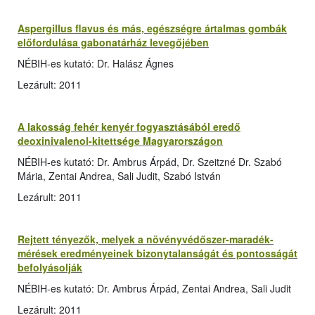
Aspergillus flavus és más, egészségre ártalmas gombák
előfordulása gabonatárház levegőjében
NÉBIH-es kutató: Dr. Halász Ágnes
Lezárult: 2011
A lakosság fehér kenyér fogyasztásából eredő
deoxinivalenol-kitettsége Magyarországon
NÉBIH-es kutató: Dr. Ambrus Árpád, Dr. Szeitzné Dr. Szabó
Mária, Zentai Andrea, Sali Judit, Szabó István
Lezárult: 2011
Rejtett tényezők, melyek a növényvédőszer-maradék-
mérések eredményeinek bizonytalanságát és pontosságát
befolyásolják
NÉBIH-es kutató: Dr. Ambrus Árpád, Zentai Andrea, Sali Judit
Lezárult: 2011