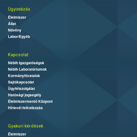
Ügyintézés
Élelmiszer
Állat
Növény
Labor/Egyéb
Kapcsolat
Nébih Igazgatóságok
Nébih Laboratóriumok
Kormányhivatalok
Sajtókapcsolat
Ügyfélszolgálat
Hatósági jogsegély
Élelmiszermentő Központ
Hírlevél feliratkozás
Gyakori kérdések
Élelmiszer