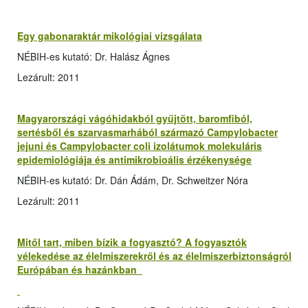
Egy gabonaraktár mikológiai vizsgálata
NÉBIH-es kutató: Dr. Halász Ágnes
Lezárult: 2011
Magyarországi vágóhidakból gyűjtött, baromfiból,
sertésből és szarvasmarhából származó Campylobacter
jejuni és Campylobacter coli izolátumok molekuláris
epidemiológiája és antimikrobioális érzékenysége
NÉBIH-es kutató: Dr. Dán Ádám, Dr. Schweitzer Nóra
Lezárult: 2011
Mitől tart, miben bízik a fogyasztó? A fogyasztók
vélekedése az élelmiszerekről és az élelmiszerbiztonságról
Európában és hazánkban