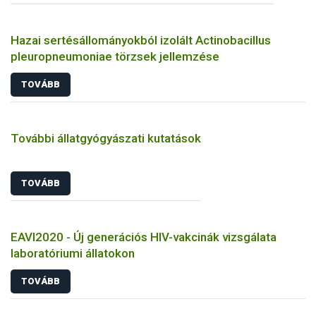
Hazai sertésállományokból izolált Actinobacillus
pleuropneumoniae törzsek jellemzése
TOVÁBB
További állatgyógyászati kutatások
TOVÁBB
EAVI2020 - Új generációs HIV-vakcinák vizsgálata
laboratóriumi állatokon
TOVÁBB