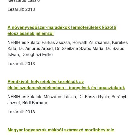
Mészáros László
Lezárult: 2013
A növényvédőszer-maradékok termőterületek közötti
eloszlásának jellemzői
NÉBIH-es kutató: Farkas Zsuzsa, Horváth Zsuzsanna, Kerekes
Kata, Dr. Ambrus Árpád, Dr. Szeitzné Szabó Mária, Dr. Szabó
István, Dorogházi Enikő
Lezárult: 2013
Rendkívüli helyzetek és kezelésük az
élelmiszerkereskedelemben – irányelvek és tapasztalatok
NÉBIH-es kutatók: Mészáros László, Dr. Kasza Gyula, Surányi
József, Bódi Barbara
Lezárult: 2013
Magyar fogyasztók mákból származó morfinbevitele