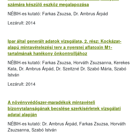
számára készülő eszköz megalapozása
NÉBIH-es kutató: Farkas Zsuzsa, Dr. Ambrus Árpád
Lezárult: 2014
Ipar által generált adatok vizsgálata, 2. rész: Kockázat-
alapú mintavételezési terv a nyerstej aflatoxin M1-
tartalmának hatékony önkontrolljához
NÉBIH-es kutató: Farkas Zsuzsa, Horváth Zsuzsanna, Kerekes
Kata, Dr. Ambrus Árpád, Dr. Szeitzné Dr. Szabó Mária, Szabó
István
Lezárult: 2014
A növényvédőszer-maradékok mintavételi
bizonytalanságának becslése szerkísérletek vizsgálati
adatai alapján
NÉBIH-es kutató: Dr. Ambrus Árpád, Farkas Zsuzsa, Horváth
Zsuzsanna, Szabó István