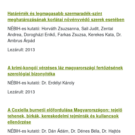
Határérték és legmagasabb szermaradék-szint
meghatározásának korlátai növényvédő szerek esetében
NÉBIH-es kutató: Horváth Zsuzsanna, Sali Judit, Zentai
Andrea, Dorogházi Enikő, Farkas Zsuzsa, Kerekes Kata, Dr.
Ambrus Árpád
Lezárult: 2013
A krími-kongói vérzéses láz magyarországi fertőzésének
szerológiai bizonyítéka
NÉBIH-es kutató: Dr. Erdélyi Károly
Lezárult: 2013
A Coxiella burnetii előfordulása Magyarországon: tejelő
tehenek, birkák, kereskedelmi tejminták és kullancsok
ellenőrzése
NÉBIH-es kutató: Dr. Dán Ádám, Dr. Dénes Béla, Dr. Hajtós