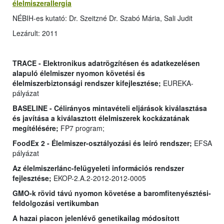
élelmiszerallergia
NÉBIH-es kutató: Dr. Szeitzné Dr. Szabó Mária, Sali Judit
Lezárult: 2011
TRACE - Elektronikus adatrögzítésen és adatkezelésen
alapuló élelmiszer nyomon követési és
élelmiszerbiztonsági rendszer kifejlesztése;
EUREKA-
pályázat
BASELINE - Célirányos mintavételi eljárások kiválasztása
és javítása a kiválasztott élelmiszerek kockázatának
megítélésére;
FP7 program;
FoodEx 2 - Élelmiszer-osztályozási és leíró rendszer;
EFSA
pályázat
Az élelmiszerlánc-felügyeleti információs rendszer
fejlesztése;
EKOP-2.A.2-2012-2012-0005
GMO-k rövid távú nyomon követése a baromfitenyésztési-
feldolgozási vertikumban
A hazai piacon jelenlévő genetikailag módosított