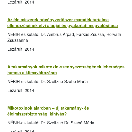
Lezárult: 2014
Az élelmiszerek növényvédőszer-maradék tartalma
ellenőrzésének elvi alapjai és gyakorlati megvalósítása
NÉBIH-es kutató: Dr. Ambrus Árpád, Farkas Zsuzsa, Horváth
Zsuzsanna
Lezárult: 2014
A takarmányok mikotoxin-szennyezettségének lehetséges
hatása a klímaváltozásra
NÉBIH-es kutató: Dr. Szeitzné Szabó Mária
Lezárult: 2014
Mikotoxinok álarcban – új takarmány- és
élelmiszerbiztonsági kihívás?
NÉBIH-es kutató: Dr. Szeitzné Dr. Szabó Mária
Lezárult: 2014