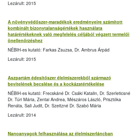
Lezárult: 2015
A növényvédőszer-maradékok eredményeire számított
kombinált bizonytalanságértékek használata
határértékeknek való megfelelés céljából végzett termelői
önellenőrzéshez
NÉBIH-es kutató: Farkas Zsuzsa, Dr. Ambrus Árpád
Lezárult: 2015
Aszpartám édesítőszer élelmiszerekből származó
bevitelének becslése és a kockázatértékelése
NÉBIH-es kutató: Frecskáné Dr. Csáki Katalin, Dr. Szerleticsné
Dr. Túri Mária, Zentai Andrea, Mészáros László, Prisztóka
Renáta, Sali Judit, Dr. Szeitzné Dr. Szabó Mária
Lezárult: 2014
Nanoanyagok felhasználása az élelmiszerláncban