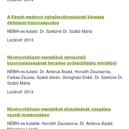
A Kárpát-medence éghajlatváltozásának kihatása
élelmiszer-biztonságunkra
NÉBIH-es kutató: Dr. Szeitzné Dr. Szabó Mária
Lezárult: 2013
Növényvédőszer-maradékok mintavételi
bizonytalanságának becslése gyökérzöldség mintákból
NÉBIH-es kutató: Dr. Ambrus Árpád, Horváth Zsuzsanna,
Farkas Zsuzsa, Szabó István, Dorogházi Enikő, Dr. Szeitzné Dr.
Szabó Mária
Lezárult: 2013
Növényvédőszer-maradékok eloszlásának vizsgálata
egyedi terményekben
NÉBIH-es kutatók: Horváth Zsuzsanna, Dr. Ambrus Árpád,