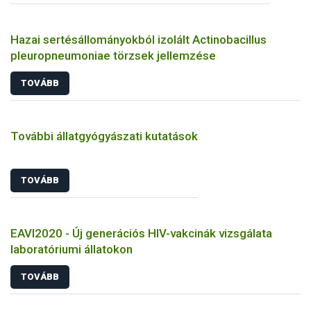
Hazai sertésállományokból izolált Actinobacillus
pleuropneumoniae törzsek jellemzése
TOVÁBB
További állatgyógyászati kutatások
TOVÁBB
EAVI2020 - Új generációs HIV-vakcinák vizsgálata
laboratóriumi állatokon
TOVÁBB