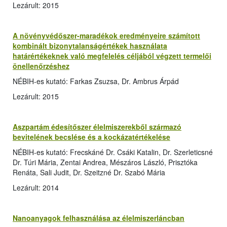
Lezárult: 2015
A növényvédőszer-maradékok eredményeire számított
kombinált bizonytalanságértékek használata
határértékeknek való megfelelés céljából végzett termelői
önellenőrzéshez
NÉBIH-es kutató: Farkas Zsuzsa, Dr. Ambrus Árpád
Lezárult: 2015
Aszpartám édesítőszer élelmiszerekből származó
bevitelének becslése és a kockázatértékelése
NÉBIH-es kutató: Frecskáné Dr. Csáki Katalin, Dr. Szerleticsné
Dr. Túri Mária, Zentai Andrea, Mészáros László, Prisztóka
Renáta, Sali Judit, Dr. Szeitzné Dr. Szabó Mária
Lezárult: 2014
Nanoanyagok felhasználása az élelmiszerláncban