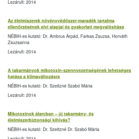
Lezárult: 2014
Az élelmiszerek növényvédőszer-maradék tartalma
ellenőrzésének elvi alapjai és gyakorlati megvalósítása
NÉBIH-es kutató: Dr. Ambrus Árpád, Farkas Zsuzsa, Horváth
Zsuzsanna
Lezárult: 2014
A takarmányok mikotoxin-szennyezettségének lehetséges
hatása a klímaváltozásra
NÉBIH-es kutató: Dr. Szeitzné Szabó Mária
Lezárult: 2014
Mikotoxinok álarcban – új takarmány- és
élelmiszerbiztonsági kihívás?
NÉBIH-es kutató: Dr. Szeitzné Dr. Szabó Mária
Lezárult: 2014