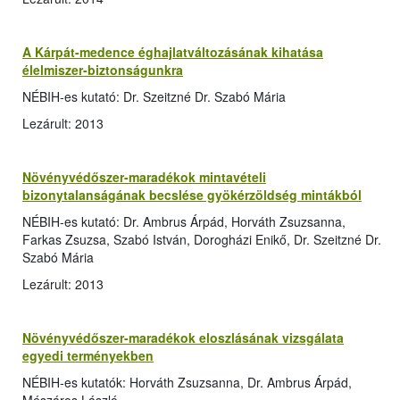
A Kárpát-medence éghajlatváltozásának kihatása
élelmiszer-biztonságunkra
NÉBIH-es kutató: Dr. Szeitzné Dr. Szabó Mária
Lezárult: 2013
Növényvédőszer-maradékok mintavételi
bizonytalanságának becslése gyökérzöldség mintákból
NÉBIH-es kutató: Dr. Ambrus Árpád, Horváth Zsuzsanna,
Farkas Zsuzsa, Szabó István, Dorogházi Enikő, Dr. Szeitzné Dr.
Szabó Mária
Lezárult: 2013
Növényvédőszer-maradékok eloszlásának vizsgálata
egyedi terményekben
NÉBIH-es kutatók: Horváth Zsuzsanna, Dr. Ambrus Árpád,