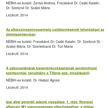
NÉBIH-es kutató: Zentai Andrea, Frecskáné Dr. Csáki Katalin,
Dr. Szeitzné Dr. Szabó Mária
Lezárult: 2014
Az aflatoxinszennyezettség csökkentésének lehetőségei az
élelmiszerláncban
NÉBIH-es kutató: Frecskáné Dr. Csáki Katalin, Dr. Szeitzné Dr.
Szabó Mária, Dr. Szerleticsné Dr. Túri Mária
Lezárult: 2014
A gabonaraktárak karanténkockázatainak aerobiológiai
szempontjai: tanulmány a Tilletia spp. eloszlásáról
NÉBIH-es kutató: Dr. Halász Ágnes
Lezárult: 2014
Ipar által generált adatok vizsgálata, 1. rész: Nyerstej
aflatoxin M1 szennyezettség ellenőrzéséhez, a tejipar