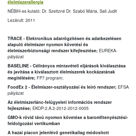
élelmiszerallergia
NÉBIH-es kutató: Dr. Szeitzné Dr. Szabó Mária, Sali Judit
Lezárult: 2011
TRACE - Elektronikus adatrögzítésen és adatkezelésen
alapuló élelmiszer nyomon követési és
élelmiszerbiztonsági rendszer kifejlesztése;
EUREKA-
pályázat
BASELINE - Célirányos mintavételi eljárások kiválasztása
és javítása a kiválasztott élelmiszerek kockázatának
megítélésére;
FP7 program;
FoodEx 2 - Élelmiszer-osztályozási és leíró rendszer;
EFSA
pályázat
Az élelmiszerlánc-felügyeleti információs rendszer
fejlesztése;
EKOP-2.A.2-2012-2012-0005
GMO-k rövid távú nyomon követése a baromfitenyésztési-
feldolgozási vertikumban
A hazai piacon jelenlévő genetikailag módosított