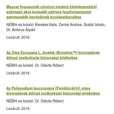
Magyar fogyasztók növényi eredetű élelmiszerekből
származó akut kumulált szerves foszforsavészter
szermaradék bevitelének kockázatbecslése
NÉBIH-es kutató: Kerekes Kata, Zentai Andrea, Szabó István,
Dr. Ambrus Árpád
Lezárult: 2016
Az Olea Europaea L. levelek (Bonolive™) kivonatának
átfogó toxikológiai biztonsági értékelése
NÉBIH-es kutató: Dr. Glávits Róbert
Lezárult: 2016
Az Polypodium leucotomos (Fernblock(®)) vizes
kivonatának átfogó toxikológiai biztonsági értékelése
NÉBIH-es kutató: Dr. Glávits Róbert
Lezárult: 2015