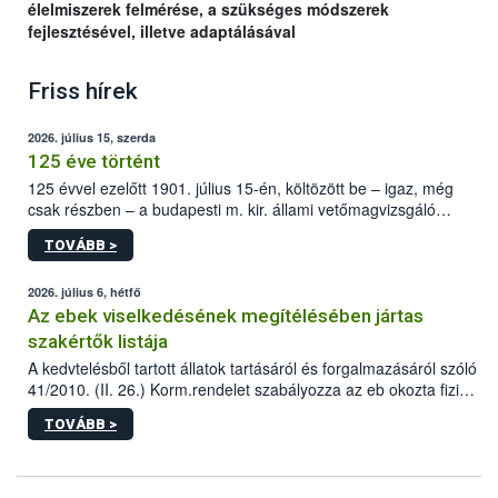
élelmiszerek felmérése, a szükséges módszerek
fejlesztésével, illetve adaptálásával
Friss hírek
2026. július 15, szerda
125 éve történt
125 évvel ezelőtt 1901. július 15-én, költözött be – igaz, még
csak részben – a budapesti m. kir. állami vetőmagvizsgáló
állomás a Kis Rókus utca 15. szám alatti, Czigler Győző által
TOVÁBB >
tervezett új épületébe.
2026. július 6, hétfő
Az ebek viselkedésének megítélésében jártas
szakértők listája
A kedvtelésből tartott állatok tartásáról és forgalmazásáról szóló
41/2010. (II. 26.) Korm.rendelet szabályozza az eb okozta fizikai
sérülés, illetve ennek veszélye keletkezésekor felmerülő
TOVÁBB >
hatósági feladatokat, valamint a veszélyes eb tartását és annak
engedélyezését. Ezen eljárások során szükség esetén be kell
vonni az ebek viselkedésének megítélésében jártas szakértőt.