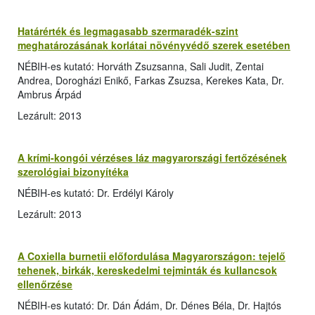
Határérték és legmagasabb szermaradék-szint
meghatározásának korlátai növényvédő szerek esetében
NÉBIH-es kutató: Horváth Zsuzsanna, Sali Judit, Zentai
Andrea, Dorogházi Enikő, Farkas Zsuzsa, Kerekes Kata, Dr.
Ambrus Árpád
Lezárult: 2013
A krími-kongói vérzéses láz magyarországi fertőzésének
szerológiai bizonyítéka
NÉBIH-es kutató: Dr. Erdélyi Károly
Lezárult: 2013
A Coxiella burnetii előfordulása Magyarországon: tejelő
tehenek, birkák, kereskedelmi tejminták és kullancsok
ellenőrzése
NÉBIH-es kutató: Dr. Dán Ádám, Dr. Dénes Béla, Dr. Hajtós