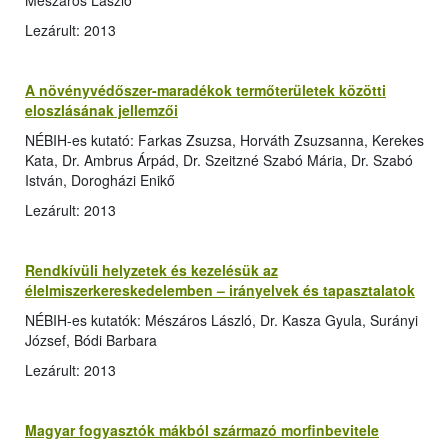
Mészáros László
Lezárult: 2013
A növényvédőszer-maradékok termőterületek közötti
eloszlásának jellemzői
NÉBIH-es kutató: Farkas Zsuzsa, Horváth Zsuzsanna, Kerekes
Kata, Dr. Ambrus Árpád, Dr. Szeitzné Szabó Mária, Dr. Szabó
István, Dorogházi Enikő
Lezárult: 2013
Rendkívüli helyzetek és kezelésük az
élelmiszerkereskedelemben – irányelvek és tapasztalatok
NÉBIH-es kutatók: Mészáros László, Dr. Kasza Gyula, Surányi
József, Bódi Barbara
Lezárult: 2013
Magyar fogyasztók mákból származó morfinbevitele