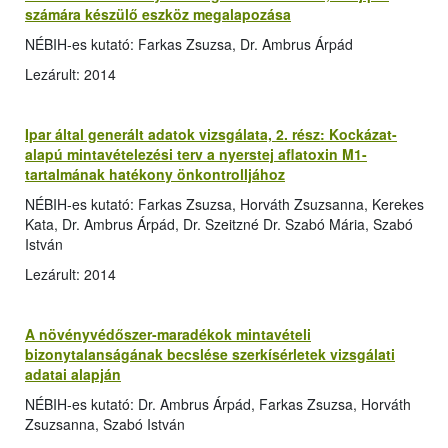
számára készülő eszköz megalapozása
NÉBIH-es kutató: Farkas Zsuzsa, Dr. Ambrus Árpád
Lezárult: 2014
Ipar által generált adatok vizsgálata, 2. rész: Kockázat-
alapú mintavételezési terv a nyerstej aflatoxin M1-
tartalmának hatékony önkontrolljához
NÉBIH-es kutató: Farkas Zsuzsa, Horváth Zsuzsanna, Kerekes
Kata, Dr. Ambrus Árpád, Dr. Szeitzné Dr. Szabó Mária, Szabó
István
Lezárult: 2014
A növényvédőszer-maradékok mintavételi
bizonytalanságának becslése szerkísérletek vizsgálati
adatai alapján
NÉBIH-es kutató: Dr. Ambrus Árpád, Farkas Zsuzsa, Horváth
Zsuzsanna, Szabó István