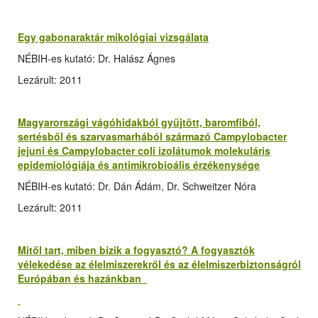
Egy gabonaraktár mikológiai vizsgálata
NÉBIH-es kutató: Dr. Halász Ágnes
Lezárult: 2011
Magyarországi vágóhidakból gyűjtött, baromfiból,
sertésből és szarvasmarhából származó Campylobacter
jejuni és Campylobacter coli izolátumok molekuláris
epidemiológiája és antimikrobioális érzékenysége
NÉBIH-es kutató: Dr. Dán Ádám, Dr. Schweitzer Nóra
Lezárult: 2011
Mitől tart, miben bízik a fogyasztó? A fogyasztók
vélekedése az élelmiszerekről és az élelmiszerbiztonságról
Európában és hazánkban