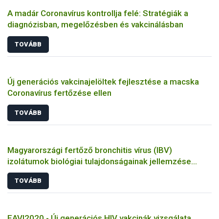
A madár Coronavírus kontrollja felé: Stratégiák a
diagnózisban, megelőzésben és vakcinálásban
TOVÁBB
Új generációs vakcinajelöltek fejlesztése a macska
Coronavírus fertőzése ellen
TOVÁBB
Magyarországi fertőző bronchitis vírus (IBV)
izolátumok biológiai tulajdonságainak jellemzése
állatkísérletes és molekuláris biológiai eszközökkel
TOVÁBB
EAVI2020 - Új generációs HIV vakcinák vizsgálata