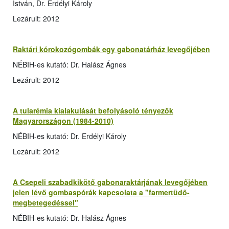
István, Dr. Erdélyi Károly
Lezárult: 2012
Raktári kórokozógombák egy gabonatárház levegőjében
NÉBIH-es kutató: Dr. Halász Ágnes
Lezárult: 2012
A tularémia kialakulását befolyásoló tényezők
Magyarországon (1984-2010)
NÉBIH-es kutató: Dr. Erdélyi Károly
Lezárult: 2012
A Csepeli szabadkikötő gabonaraktárjának levegőjében
jelen lévő gombaspórák kapcsolata a "farmertüdő-
megbetegedéssel"
NÉBIH-es kutató: Dr. Halász Ágnes