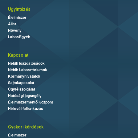
Ügyintézés
Élelmiszer
Állat
Növény
Labor/Egyéb
Kapcsolat
Nébih Igazgatóságok
Nébih Laboratóriumok
Kormányhivatalok
Sajtókapcsolat
Ügyfélszolgálat
Hatósági jogsegély
Élelmiszermentő Központ
Hírlevél feliratkozás
Gyakori kérdések
Élelmiszer