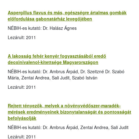
Aspergillus flavus és más, egészségre ártalmas gombák
előfordulása gabonatárház levegőjében
NÉBIH-es kutató: Dr. Halász Ágnes
Lezárult: 2011
A lakosság fehér kenyér fogyasztásából eredő
deoxinivalenol-kitettsége Magyarországon
NÉBIH-es kutató: Dr. Ambrus Árpád, Dr. Szeitzné Dr. Szabó
Mária, Zentai Andrea, Sali Judit, Szabó István
Lezárult: 2011
Rejtett tényezők, melyek a növényvédőszer-maradék-
mérések eredményeinek bizonytalanságát és pontosságát
befolyásolják
NÉBIH-es kutató: Dr. Ambrus Árpád, Zentai Andrea, Sali Judit
Lezárult: 2011