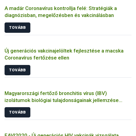
A madár Coronavírus kontrollja felé: Stratégiák a
diagnózisban, megelőzésben és vakcinálásban
TOVÁBB
Új generációs vakcinajelöltek fejlesztése a macska
Coronavírus fertőzése ellen
TOVÁBB
Magyarországi fertőző bronchitis vírus (IBV)
izolátumok biológiai tulajdonságainak jellemzése
állatkísérletes és molekuláris biológiai eszközökkel
TOVÁBB
EAVI2020 - Új generációs HIV vakcinák vizsgálata