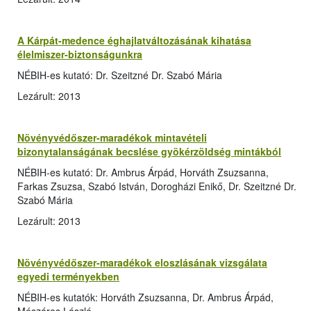
A Kárpát-medence éghajlatváltozásának kihatása
élelmiszer-biztonságunkra
NÉBIH-es kutató: Dr. Szeitzné Dr. Szabó Mária
Lezárult: 2013
Növényvédőszer-maradékok mintavételi
bizonytalanságának becslése gyökérzöldség mintákból
NÉBIH-es kutató: Dr. Ambrus Árpád, Horváth Zsuzsanna,
Farkas Zsuzsa, Szabó István, Dorogházi Enikő, Dr. Szeitzné Dr.
Szabó Mária
Lezárult: 2013
Növényvédőszer-maradékok eloszlásának vizsgálata
egyedi terményekben
NÉBIH-es kutatók: Horváth Zsuzsanna, Dr. Ambrus Árpád,