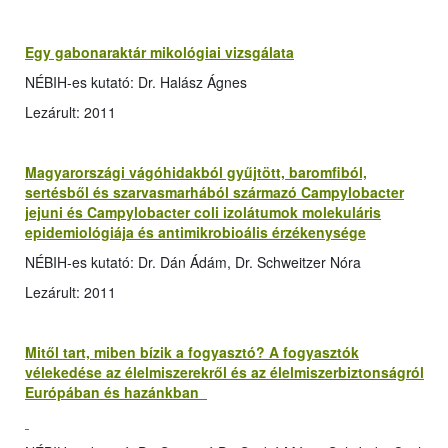
Egy gabonaraktár mikológiai vizsgálata
NÉBIH-es kutató: Dr. Halász Ágnes
Lezárult: 2011
Magyarországi vágóhidakból gyűjtött, baromfiból,
sertésből és szarvasmarhából származó Campylobacter
jejuni és Campylobacter coli izolátumok molekuláris
epidemiológiája és antimikrobioális érzékenysége
NÉBIH-es kutató: Dr. Dán Ádám, Dr. Schweitzer Nóra
Lezárult: 2011
Mitől tart, miben bízik a fogyasztó? A fogyasztók
vélekedése az élelmiszerekről és az élelmiszerbiztonságról
Európában és hazánkban