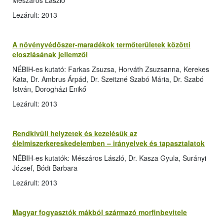
Mészáros László
Lezárult: 2013
A növényvédőszer-maradékok termőterületek közötti
eloszlásának jellemzői
NÉBIH-es kutató: Farkas Zsuzsa, Horváth Zsuzsanna, Kerekes
Kata, Dr. Ambrus Árpád, Dr. Szeitzné Szabó Mária, Dr. Szabó
István, Dorogházi Enikő
Lezárult: 2013
Rendkívüli helyzetek és kezelésük az
élelmiszerkereskedelemben – irányelvek és tapasztalatok
NÉBIH-es kutatók: Mészáros László, Dr. Kasza Gyula, Surányi
József, Bódi Barbara
Lezárult: 2013
Magyar fogyasztók mákból származó morfinbevitele