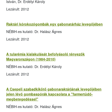
István, Dr. Erdélyi Károly
Lezárult: 2012
Raktári kórokozógombák egy gabonatárház levegőjében
NÉBIH-es kutató: Dr. Halász Ágnes
Lezárult: 2012
A tularémia kialakulását befolyásoló tényezők
Magyarországon (1984-2010)
NÉBIH-es kutató: Dr. Erdélyi Károly
Lezárult: 2012
A Csepeli szabadkikötő gabonaraktárjának levegőjében
jelen lévő gombaspórák kapcsolata a "farmertüdő-
megbetegedéssel"
NÉBIH-es kutató: Dr. Halász Ágnes