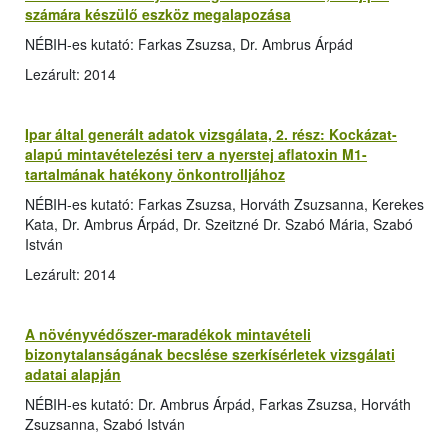
számára készülő eszköz megalapozása
NÉBIH-es kutató: Farkas Zsuzsa, Dr. Ambrus Árpád
Lezárult: 2014
Ipar által generált adatok vizsgálata, 2. rész: Kockázat-
alapú mintavételezési terv a nyerstej aflatoxin M1-
tartalmának hatékony önkontrolljához
NÉBIH-es kutató: Farkas Zsuzsa, Horváth Zsuzsanna, Kerekes
Kata, Dr. Ambrus Árpád, Dr. Szeitzné Dr. Szabó Mária, Szabó
István
Lezárult: 2014
A növényvédőszer-maradékok mintavételi
bizonytalanságának becslése szerkísérletek vizsgálati
adatai alapján
NÉBIH-es kutató: Dr. Ambrus Árpád, Farkas Zsuzsa, Horváth
Zsuzsanna, Szabó István