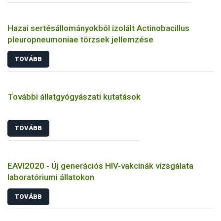
Hazai sertésállományokból izolált Actinobacillus
pleuropneumoniae törzsek jellemzése
TOVÁBB
További állatgyógyászati kutatások
TOVÁBB
EAVI2020 - Új generációs HIV-vakcinák vizsgálata
laboratóriumi állatokon
TOVÁBB