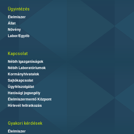
Ügyintézés
Élelmiszer
Állat
Növény
Labor/Egyéb
Kapcsolat
Nébih Igazgatóságok
Nébih Laboratóriumok
Kormányhivatalok
Sajtókapcsolat
Ügyfélszolgálat
Hatósági jogsegély
Élelmiszermentő Központ
Hírlevél feliratkozás
Gyakori kérdések
Élelmiszer