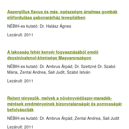
Aspergillus flavus és más, egészségre ártalmas gombák
előfordulása gabonatárház levegőjében
NÉBIH-es kutató: Dr. Halász Ágnes
Lezárult: 2011
A lakosság fehér kenyér fogyasztásából eredő
deoxinivalenol-kitettsége Magyarországon
NÉBIH-es kutató: Dr. Ambrus Árpád, Dr. Szeitzné Dr. Szabó
Mária, Zentai Andrea, Sali Judit, Szabó István
Lezárult: 2011
Rejtett tényezők, melyek a növényvédőszer-maradék-
mérések eredményeinek bizonytalanságát és pontosságát
befolyásolják
NÉBIH-es kutató: Dr. Ambrus Árpád, Zentai Andrea, Sali Judit
Lezárult: 2011