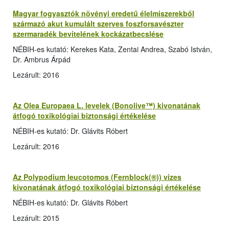
Magyar fogyasztók növényi eredetű élelmiszerekből
származó akut kumulált szerves foszforsavészter
szermaradék bevitelének kockázatbecslése
NÉBIH-es kutató: Kerekes Kata, Zentai Andrea, Szabó István,
Dr. Ambrus Árpád
Lezárult: 2016
Az Olea Europaea L. levelek (Bonolive™) kivonatának
átfogó toxikológiai biztonsági értékelése
NÉBIH-es kutató: Dr. Glávits Róbert
Lezárult: 2016
Az Polypodium leucotomos (Fernblock(®)) vizes
kivonatának átfogó toxikológiai biztonsági értékelése
NÉBIH-es kutató: Dr. Glávits Róbert
Lezárult: 2015