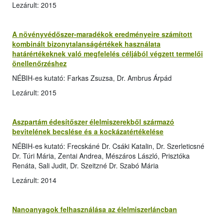
Lezárult: 2015
A növényvédőszer-maradékok eredményeire számított
kombinált bizonytalanságértékek használata
határértékeknek való megfelelés céljából végzett termelői
önellenőrzéshez
NÉBIH-es kutató: Farkas Zsuzsa, Dr. Ambrus Árpád
Lezárult: 2015
Aszpartám édesítőszer élelmiszerekből származó
bevitelének becslése és a kockázatértékelése
NÉBIH-es kutató: Frecskáné Dr. Csáki Katalin, Dr. Szerleticsné
Dr. Túri Mária, Zentai Andrea, Mészáros László, Prisztóka
Renáta, Sali Judit, Dr. Szeitzné Dr. Szabó Mária
Lezárult: 2014
Nanoanyagok felhasználása az élelmiszerláncban