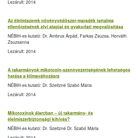
Lezárult: 2014
Az élelmiszerek növényvédőszer-maradék tartalma
ellenőrzésének elvi alapjai és gyakorlati megvalósítása
NÉBIH-es kutató: Dr. Ambrus Árpád, Farkas Zsuzsa, Horváth
Zsuzsanna
Lezárult: 2014
A takarmányok mikotoxin-szennyezettségének lehetséges
hatása a klímaváltozásra
NÉBIH-es kutató: Dr. Szeitzné Szabó Mária
Lezárult: 2014
Mikotoxinok álarcban – új takarmány- és
élelmiszerbiztonsági kihívás?
NÉBIH-es kutató: Dr. Szeitzné Dr. Szabó Mária
Lezárult: 2014