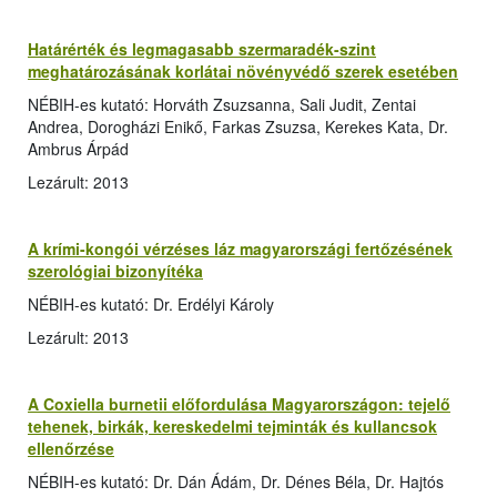
Határérték és legmagasabb szermaradék-szint
meghatározásának korlátai növényvédő szerek esetében
NÉBIH-es kutató: Horváth Zsuzsanna, Sali Judit, Zentai
Andrea, Dorogházi Enikő, Farkas Zsuzsa, Kerekes Kata, Dr.
Ambrus Árpád
Lezárult: 2013
A krími-kongói vérzéses láz magyarországi fertőzésének
szerológiai bizonyítéka
NÉBIH-es kutató: Dr. Erdélyi Károly
Lezárult: 2013
A Coxiella burnetii előfordulása Magyarországon: tejelő
tehenek, birkák, kereskedelmi tejminták és kullancsok
ellenőrzése
NÉBIH-es kutató: Dr. Dán Ádám, Dr. Dénes Béla, Dr. Hajtós