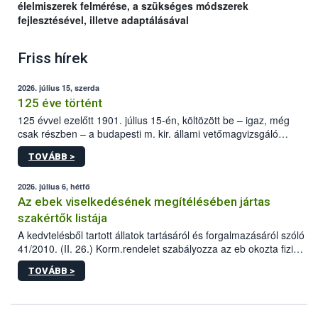
élelmiszerek felmérése, a szükséges módszerek
fejlesztésével, illetve adaptálásával
Friss hírek
2026. július 15, szerda
125 éve történt
125 évvel ezelőtt 1901. július 15-én, költözött be – igaz, még
csak részben – a budapesti m. kir. állami vetőmagvizsgáló
állomás a Kis Rókus utca 15. szám alatti, Czigler Győző által
TOVÁBB >
tervezett új épületébe.
2026. július 6, hétfő
Az ebek viselkedésének megítélésében jártas
szakértők listája
A kedvtelésből tartott állatok tartásáról és forgalmazásáról szóló
41/2010. (II. 26.) Korm.rendelet szabályozza az eb okozta fizikai
sérülés, illetve ennek veszélye keletkezésekor felmerülő
TOVÁBB >
hatósági feladatokat, valamint a veszélyes eb tartását és annak
engedélyezését. Ezen eljárások során szükség esetén be kell
vonni az ebek viselkedésének megítélésében jártas szakértőt.