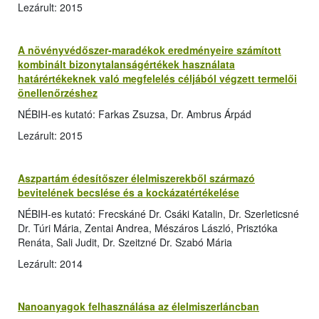
Lezárult: 2015
A növényvédőszer-maradékok eredményeire számított
kombinált bizonytalanságértékek használata
határértékeknek való megfelelés céljából végzett termelői
önellenőrzéshez
NÉBIH-es kutató: Farkas Zsuzsa, Dr. Ambrus Árpád
Lezárult: 2015
Aszpartám édesítőszer élelmiszerekből származó
bevitelének becslése és a kockázatértékelése
NÉBIH-es kutató: Frecskáné Dr. Csáki Katalin, Dr. Szerleticsné
Dr. Túri Mária, Zentai Andrea, Mészáros László, Prisztóka
Renáta, Sali Judit, Dr. Szeitzné Dr. Szabó Mária
Lezárult: 2014
Nanoanyagok felhasználása az élelmiszerláncban