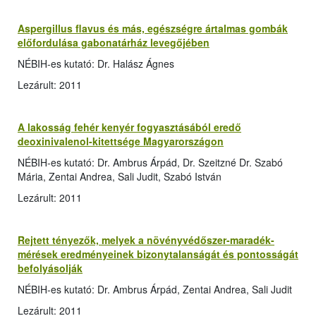
Aspergillus flavus és más, egészségre ártalmas gombák
előfordulása gabonatárház levegőjében
NÉBIH-es kutató: Dr. Halász Ágnes
Lezárult: 2011
A lakosság fehér kenyér fogyasztásából eredő
deoxinivalenol-kitettsége Magyarországon
NÉBIH-es kutató: Dr. Ambrus Árpád, Dr. Szeitzné Dr. Szabó
Mária, Zentai Andrea, Sali Judit, Szabó István
Lezárult: 2011
Rejtett tényezők, melyek a növényvédőszer-maradék-
mérések eredményeinek bizonytalanságát és pontosságát
befolyásolják
NÉBIH-es kutató: Dr. Ambrus Árpád, Zentai Andrea, Sali Judit
Lezárult: 2011