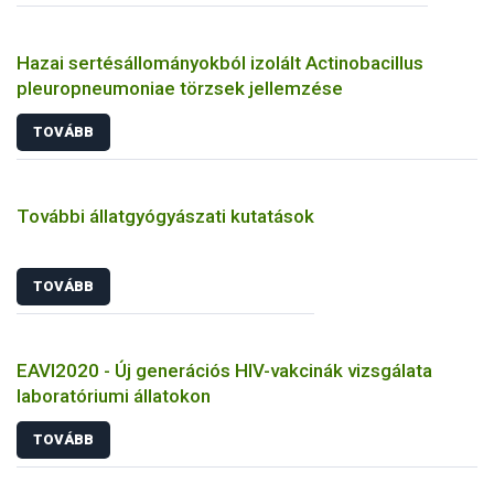
Hazai sertésállományokból izolált Actinobacillus
pleuropneumoniae törzsek jellemzése
TOVÁBB
További állatgyógyászati kutatások
TOVÁBB
EAVI2020 - Új generációs HIV-vakcinák vizsgálata
laboratóriumi állatokon
TOVÁBB