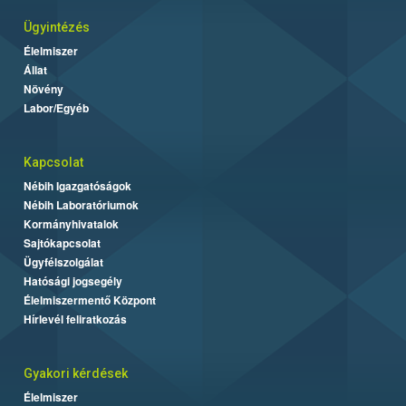
Ügyintézés
Élelmiszer
Állat
Növény
Labor/Egyéb
Kapcsolat
Nébih Igazgatóságok
Nébih Laboratóriumok
Kormányhivatalok
Sajtókapcsolat
Ügyfélszolgálat
Hatósági jogsegély
Élelmiszermentő Központ
Hírlevél feliratkozás
Gyakori kérdések
Élelmiszer