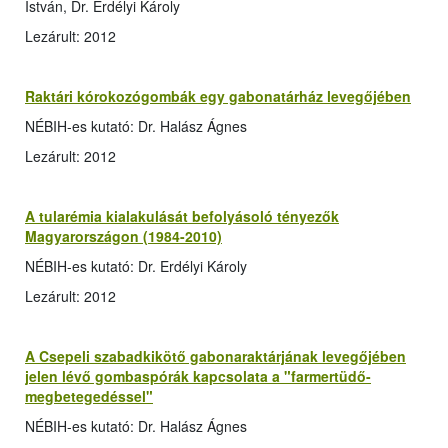
István, Dr. Erdélyi Károly
Lezárult: 2012
Raktári kórokozógombák egy gabonatárház levegőjében
NÉBIH-es kutató: Dr. Halász Ágnes
Lezárult: 2012
A tularémia kialakulását befolyásoló tényezők
Magyarországon (1984-2010)
NÉBIH-es kutató: Dr. Erdélyi Károly
Lezárult: 2012
A Csepeli szabadkikötő gabonaraktárjának levegőjében
jelen lévő gombaspórák kapcsolata a "farmertüdő-
megbetegedéssel"
NÉBIH-es kutató: Dr. Halász Ágnes