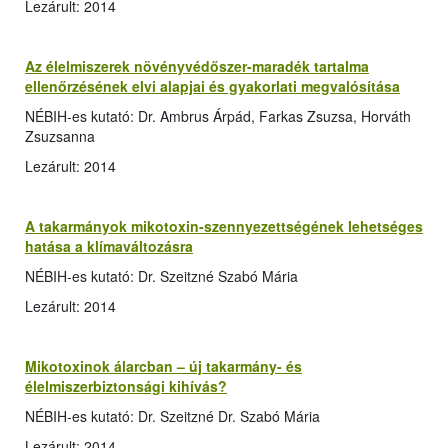
Lezárult: 2014
Az élelmiszerek növényvédőszer-maradék tartalma
ellenőrzésének elvi alapjai és gyakorlati megvalósítása
NÉBIH-es kutató: Dr. Ambrus Árpád, Farkas Zsuzsa, Horváth
Zsuzsanna
Lezárult: 2014
A takarmányok mikotoxin-szennyezettségének lehetséges
hatása a klímaváltozásra
NÉBIH-es kutató: Dr. Szeitzné Szabó Mária
Lezárult: 2014
Mikotoxinok álarcban – új takarmány- és
élelmiszerbiztonsági kihívás?
NÉBIH-es kutató: Dr. Szeitzné Dr. Szabó Mária
Lezárult: 2014