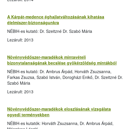
A Kárpát-medence éghajlatváltozásának kihatása
élelmiszer-biztonságunkra
NÉBIH-es kutató: Dr. Szeitzné Dr. Szabó Mária
Lezárult: 2013
Növényvédőszer-maradékok mintavételi
bizonytalanságának becslése gyökérzöldség mintákból
NÉBIH-es kutató: Dr. Ambrus Árpád, Horváth Zsuzsanna,
Farkas Zsuzsa, Szabó István, Dorogházi Enikő, Dr. Szeitzné Dr.
Szabó Mária
Lezárult: 2013
Növényvédőszer-maradékok eloszlásának vizsgálata
egyedi terményekben
NÉBIH-es kutatók: Horváth Zsuzsanna, Dr. Ambrus Árpád,