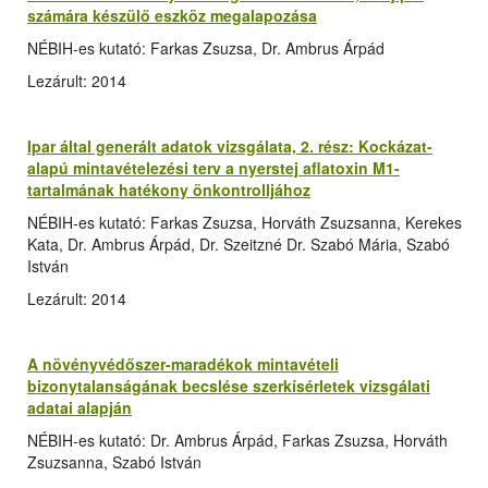
számára készülő eszköz megalapozása
NÉBIH-es kutató: Farkas Zsuzsa, Dr. Ambrus Árpád
Lezárult: 2014
Ipar által generált adatok vizsgálata, 2. rész: Kockázat-
alapú mintavételezési terv a nyerstej aflatoxin M1-
tartalmának hatékony önkontrolljához
NÉBIH-es kutató: Farkas Zsuzsa, Horváth Zsuzsanna, Kerekes
Kata, Dr. Ambrus Árpád, Dr. Szeitzné Dr. Szabó Mária, Szabó
István
Lezárult: 2014
A növényvédőszer-maradékok mintavételi
bizonytalanságának becslése szerkísérletek vizsgálati
adatai alapján
NÉBIH-es kutató: Dr. Ambrus Árpád, Farkas Zsuzsa, Horváth
Zsuzsanna, Szabó István