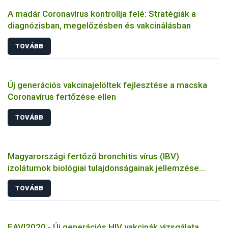
A madár Coronavírus kontrollja felé: Stratégiák a
diagnózisban, megelőzésben és vakcinálásban
TOVÁBB
Új generációs vakcinajelöltek fejlesztése a macska
Coronavírus fertőzése ellen
TOVÁBB
Magyarországi fertőző bronchitis vírus (IBV)
izolátumok biológiai tulajdonságainak jellemzése
állatkísérletes és molekuláris biológiai eszközökkel
TOVÁBB
EAVI2020 - Új generációs HIV vakcinák vizsgálata