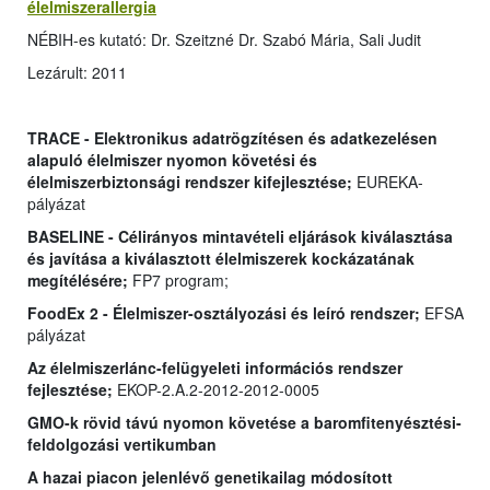
élelmiszerallergia
NÉBIH-es kutató: Dr. Szeitzné Dr. Szabó Mária, Sali Judit
Lezárult: 2011
TRACE - Elektronikus adatrögzítésen és adatkezelésen
alapuló élelmiszer nyomon követési és
élelmiszerbiztonsági rendszer kifejlesztése;
EUREKA-
pályázat
BASELINE - Célirányos mintavételi eljárások kiválasztása
és javítása a kiválasztott élelmiszerek kockázatának
megítélésére;
FP7 program;
FoodEx 2 - Élelmiszer-osztályozási és leíró rendszer;
EFSA
pályázat
Az élelmiszerlánc-felügyeleti információs rendszer
fejlesztése;
EKOP-2.A.2-2012-2012-0005
GMO-k rövid távú nyomon követése a baromfitenyésztési-
feldolgozási vertikumban
A hazai piacon jelenlévő genetikailag módosított