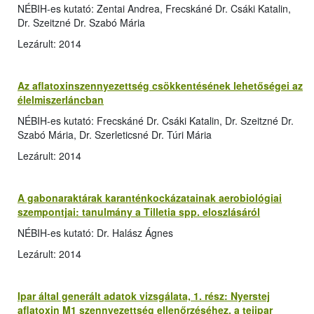
NÉBIH-es kutató: Zentai Andrea, Frecskáné Dr. Csáki Katalin,
Dr. Szeitzné Dr. Szabó Mária
Lezárult: 2014
Az aflatoxinszennyezettség csökkentésének lehetőségei az
élelmiszerláncban
NÉBIH-es kutató: Frecskáné Dr. Csáki Katalin, Dr. Szeitzné Dr.
Szabó Mária, Dr. Szerleticsné Dr. Túri Mária
Lezárult: 2014
A gabonaraktárak karanténkockázatainak aerobiológiai
szempontjai: tanulmány a Tilletia spp. eloszlásáról
NÉBIH-es kutató: Dr. Halász Ágnes
Lezárult: 2014
Ipar által generált adatok vizsgálata, 1. rész: Nyerstej
aflatoxin M1 szennyezettség ellenőrzéséhez, a tejipar