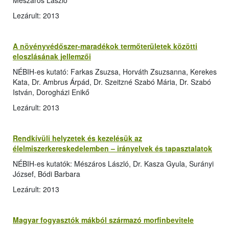
Mészáros László
Lezárult: 2013
A növényvédőszer-maradékok termőterületek közötti
eloszlásának jellemzői
NÉBIH-es kutató: Farkas Zsuzsa, Horváth Zsuzsanna, Kerekes
Kata, Dr. Ambrus Árpád, Dr. Szeitzné Szabó Mária, Dr. Szabó
István, Dorogházi Enikő
Lezárult: 2013
Rendkívüli helyzetek és kezelésük az
élelmiszerkereskedelemben – irányelvek és tapasztalatok
NÉBIH-es kutatók: Mészáros László, Dr. Kasza Gyula, Surányi
József, Bódi Barbara
Lezárult: 2013
Magyar fogyasztók mákból származó morfinbevitele