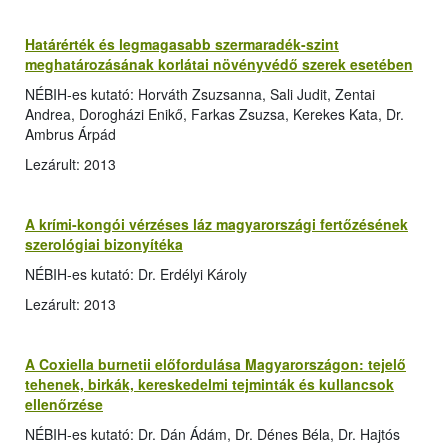
Határérték és legmagasabb szermaradék-szint
meghatározásának korlátai növényvédő szerek esetében
NÉBIH-es kutató: Horváth Zsuzsanna, Sali Judit, Zentai
Andrea, Dorogházi Enikő, Farkas Zsuzsa, Kerekes Kata, Dr.
Ambrus Árpád
Lezárult: 2013
A krími-kongói vérzéses láz magyarországi fertőzésének
szerológiai bizonyítéka
NÉBIH-es kutató: Dr. Erdélyi Károly
Lezárult: 2013
A Coxiella burnetii előfordulása Magyarországon: tejelő
tehenek, birkák, kereskedelmi tejminták és kullancsok
ellenőrzése
NÉBIH-es kutató: Dr. Dán Ádám, Dr. Dénes Béla, Dr. Hajtós