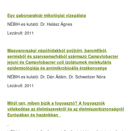
Egy gabonaraktár mikológiai vizsgálata
NÉBIH-es kutató: Dr. Halász Ágnes
Lezárult: 2011
Magyarországi vágóhidakból gyűjtött, baromfiból,
sertésből és szarvasmarhából származó Campylobacter
jejuni és Campylobacter coli izolátumok molekuláris
epidemiológiája és antimikrobioális érzékenysége
NÉBIH-es kutató: Dr. Dán Ádám, Dr. Schweitzer Nóra
Lezárult: 2011
Mitől tart, miben bízik a fogyasztó? A fogyasztók
vélekedése az élelmiszerekről és az élelmiszerbiztonságról
Európában és hazánkban