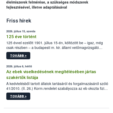
élelmiszerek felmérése, a szükséges módszerek
fejlesztésével, illetve adaptálásával
Friss hírek
2026. július 15, szerda
125 éve történt
125 évvel ezelőtt 1901. július 15-én, költözött be – igaz, még
csak részben – a budapesti m. kir. állami vetőmagvizsgáló
állomás a Kis Rókus utca 15. szám alatti, Czigler Győző által
TOVÁBB >
tervezett új épületébe.
2026. július 6, hétfő
Az ebek viselkedésének megítélésében jártas
szakértők listája
A kedvtelésből tartott állatok tartásáról és forgalmazásáról szóló
41/2010. (II. 26.) Korm.rendelet szabályozza az eb okozta fizikai
sérülés, illetve ennek veszélye keletkezésekor felmerülő
TOVÁBB >
hatósági feladatokat, valamint a veszélyes eb tartását és annak
engedélyezését. Ezen eljárások során szükség esetén be kell
vonni az ebek viselkedésének megítélésében jártas szakértőt.