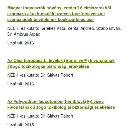
Magyar fogyasztók növényi eredetű élelmiszerekből
származó akut kumulált szerves foszforsavészter
szermaradék bevitelének kockázatbecslése
NÉBIH-es kutató: Kerekes Kata, Zentai Andrea, Szabó István,
Dr. Ambrus Árpád
Lezárult: 2016
Az Olea Europaea L. levelek (Bonolive™) kivonatának
átfogó toxikológiai biztonsági értékelése
NÉBIH-es kutató: Dr. Glávits Róbert
Lezárult: 2016
Az Polypodium leucotomos (Fernblock(®)) vizes
kivonatának átfogó toxikológiai biztonsági értékelése
NÉBIH-es kutató: Dr. Glávits Róbert
Lezárult: 2015