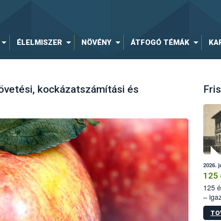
ÉLELMISZER
NÖVÉNY
ÁTFOGÓ TÉMÁK
KA
övetési, kockázatszámítási és
Fris
2026. j
125 
125 é
– iga
állam
TO
15. sz