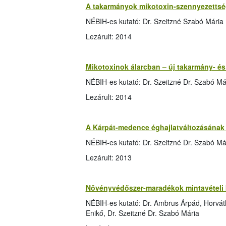
A takarmányok mikotoxin-szennyezettség
NÉBIH-es kutató: Dr. Szeitzné Szabó Mária
Lezárult: 2014
Mikotoxinok álarcban – új takarmány- és
NÉBIH-es kutató: Dr. Szeitzné Dr. Szabó Má
Lezárult: 2014
A Kárpát-medence éghajlatváltozásának 
NÉBIH-es kutató: Dr. Szeitzné Dr. Szabó Má
Lezárult: 2013
Növényvédőszer-maradékok mintavételi 
NÉBIH-es kutató: Dr. Ambrus Árpád, Horvát
Enikő, Dr. Szeitzné Dr. Szabó Mária