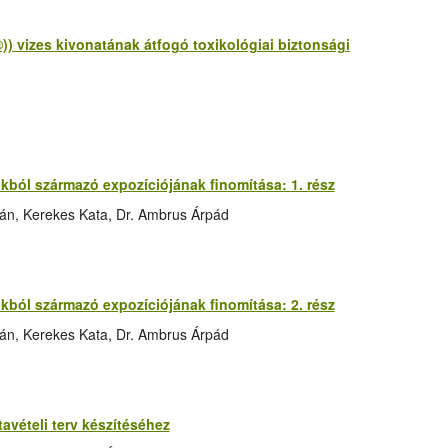
 vizes kivonatának átfogó toxikológiai biztonsági
ól származó expozíciójának finomítása: 1. rész
ván, Kerekes Kata, Dr. Ambrus Árpád
ól származó expozíciójának finomítása: 2. rész
ván, Kerekes Kata, Dr. Ambrus Árpád
avételi terv készítéséhez