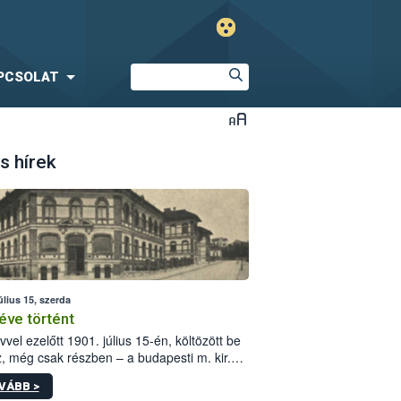
PCSOLAT
s hírek
úlius 15, szerda
éve történt
vvel ezelőtt 1901. július 15-én, költözött be
z, még csak részben – a budapesti m. kir.
i vetőmagvizsgáló állomás a Kis Rókus utca
VÁBB >
ám alatti, Czigler Győző által tervezett új