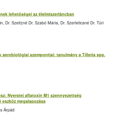
nek lehetőségei az élelmiszerláncban
, Dr. Szeitzné Dr. Szabó Mária, Dr. Szerleticsné Dr. Túri
aerobiológiai szempontjai: tanulmány a Tilletia spp.
 rész: Nyerstej aflatoxin M1 szennyezettség
lő eszköz megalapozása
us Árpád