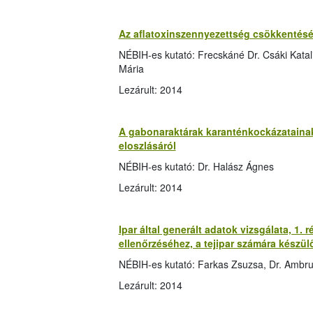
Az aflatoxinszennyezettség csökkentésé
NÉBIH-es kutató: Frecskáné Dr. Csáki Katalin
Mária
Lezárult: 2014
A gabonaraktárak karanténkockázatainak 
eloszlásáról
NÉBIH-es kutató: Dr. Halász Ágnes
Lezárult: 2014
Ipar által generált adatok vizsgálata, 1.
ellenőrzéséhez, a tejipar számára készü
NÉBIH-es kutató: Farkas Zsuzsa, Dr. Ambr
Lezárult: 2014