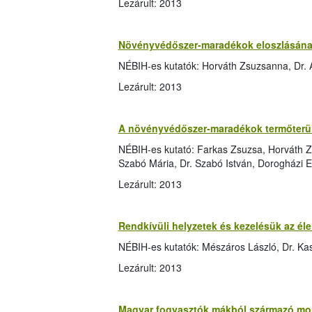
Lezárult: 2013
Növényvédőszer-maradékok eloszlásának
NÉBIH-es kutatók: Horváth Zsuzsanna, Dr.
Lezárult: 2013
A növényvédőszer-maradékok termőterüle
NÉBIH-es kutató: Farkas Zsuzsa, Horváth Z
Szabó Mária, Dr. Szabó István, Dorogházi E
Lezárult: 2013
Rendkívüli helyzetek és kezelésük az él
NÉBIH-es kutatók: Mészáros László, Dr. Kas
Lezárult: 2013
Magyar fogyasztók mákból származó mor