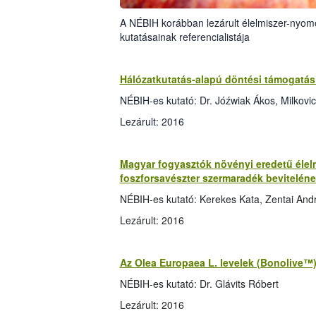
A NÉBIH korábban lezárult élelmiszer-nyom
kutatásainak referencialistája
Hálózatkutatás-alapú döntési támogatás 
NÉBIH-es kutató: Dr. Jóźwiak Ákos, Milkovi
Lezárult: 2016
Magyar fogyasztók növényi eredetű élel
foszforsavészter szermaradék bevitelén
NÉBIH-es kutató: Kerekes Kata, Zentai And
Lezárult: 2016
Az Olea Europaea L. levelek (Bonolive™)
NÉBIH-es kutató: Dr. Glávits Róbert
Lezárult: 2016