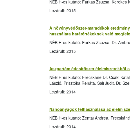
NÉBIH-es kutató: Farkas Zsuzsa, Kerekes K
Lezárult: 2015
A növényvédőszer-maradékok eredményei
használata határértékeknek való megfele
NÉBIH-es kutató: Farkas Zsuzsa, Dr. Ambr
Lezárult: 2015
Aszpartám édesítőszer élelmiszerekből s
NÉBIH-es kutató: Frecskáné Dr. Csáki Katali
László, Prisztóka Renáta, Sali Judit, Dr. Sz
Lezárult: 2014
Nanoanyagok felhasználása az élelmisz
NÉBIH-es kutató: Zentai Andrea, Frecskáné D
Lezárult: 2014