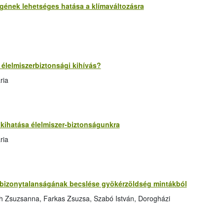
ének lehetséges hatása a klímaváltozásra
 élelmiszerbiztonsági kihívás?
ria
kihatása élelmiszer-biztonságunkra
ria
bizonytalanságának becslése gyökérzöldség mintákból
h Zsuzsanna, Farkas Zsuzsa, Szabó István, Dorogházi