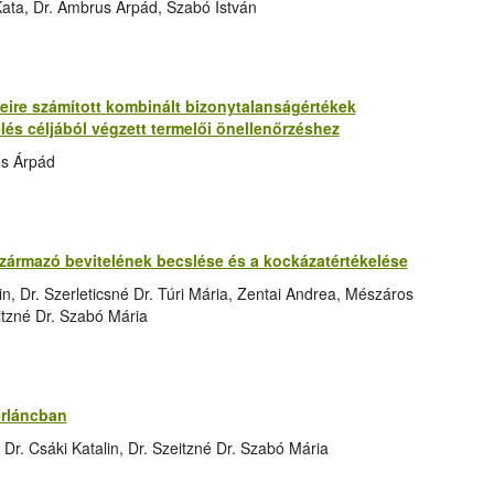
ata, Dr. Ambrus Árpád, Szabó István
re számított kombinált bizonytalanságértékek
lés céljából végzett termelői önellenőrzéshez
us Árpád
zármazó bevitelének becslése és a kockázatértékelése
n, Dr. Szerleticsné Dr. Túri Mária, Zentai Andrea, Mészáros
eitzné Dr. Szabó Mária
erláncban
r. Csáki Katalin, Dr. Szeitzné Dr. Szabó Mária