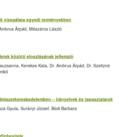
 vizsgálata egyedi terményekben
 Ambrus Árpád, Mészáros László
tek közötti eloszlásának jellemzői
suzsanna, Kerekes Kata, Dr. Ambrus Árpád, Dr. Szeitzné
nikő
elmiszerkereskedelemben – irányelvek és tapasztalatok
za Gyula, Surányi József, Bódi Barbara
finbevitele