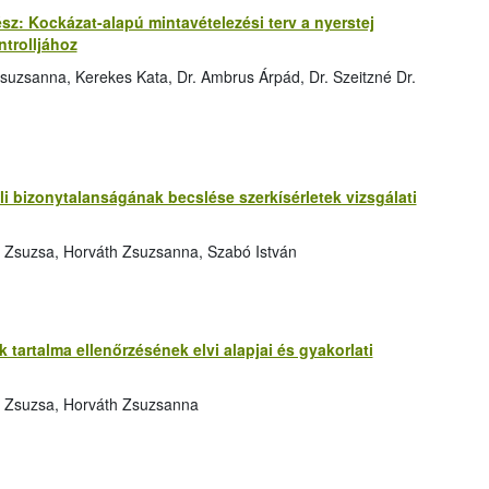
rész: Kockázat-alapú mintavételezési terv a nyerstej
trolljához
suzsanna, Kerekes Kata, Dr. Ambrus Árpád, Dr. Szeitzné Dr.
 bizonytalanságának becslése szerkísérletek vizsgálati
 Zsuzsa, Horváth Zsuzsanna, Szabó István
tartalma ellenőrzésének elvi alapjai és gyakorlati
s Zsuzsa, Horváth Zsuzsanna