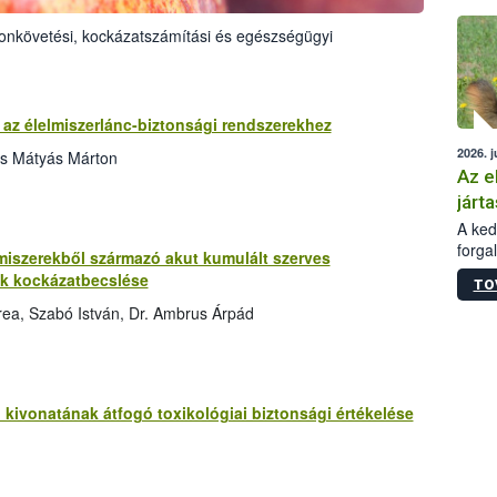
épüle
onkövetési, kockázatszámítási és egészségügyi
az élelmiszerlánc-biztonsági rendszerekhez
2026. j
cs Mátyás Márton
Az e
járta
A kedv
forga
miszerekből származó akut kumulált szerves
Korm.
ek kockázatbecslése
TO
sérül
felme
rea, Szabó István, Dr. Ambrus Árpád
veszé
Ezen 
vonni
jártas
 kivonatának átfogó toxikológiai biztonsági értékelése