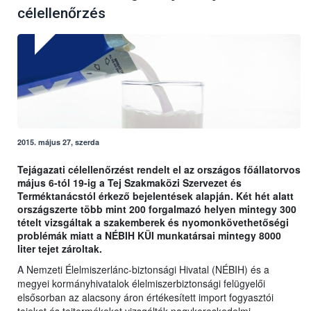
célellenőrzés
2015. május 27, szerda
Tejágazati célellenőrzést rendelt el az országos főállatorvos
május 6-tól 19-ig a Tej Szakmaközi Szervezet és
Terméktanácstól érkező bejelentések alapján. Két hét alatt
országszerte több mint 200 forgalmazó helyen mintegy 300
tételt vizsgáltak a szakemberek és nyomonkövethetőségi
problémák miatt a NÉBIH KÜI munkatársai mintegy 8000
liter tejet zároltak.
A Nemzeti Élelmiszerlánc-biztonsági Hivatal (NÉBIH) és a
megyei kormányhivatalok élelmiszerbiztonsági felügyelői
elsősorban az alacsony áron értékesített import fogyasztói