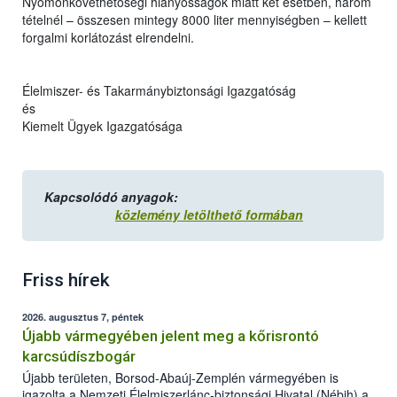
Nyomonkövethetőségi hiányosságok miatt két esetben, három
tételnél – összesen mintegy 8000 liter mennyiségben – kellett
forgalmi korlátozást elrendelni.
Élelmiszer- és Takarmánybiztonsági Igazgatóság
és
Kiemelt Ügyek Igazgatósága
Kapcsolódó anyagok:
közlemény letölthető formában
Friss hírek
2026. augusztus 7, péntek
Újabb vármegyében jelent meg a kőrisrontó
karcsúdíszbogár
Újabb területen, Borsod-Abaúj-Zemplén vármegyében is
igazolta a Nemzeti Élelmiszerlánc-biztonsági Hivatal (Nébih) a