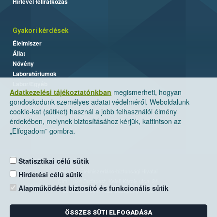
Hírlevél feliratkozás
Gyakori kérdések
Élelmiszer
Állat
Növény
Laboratóriumok
Labor/Egyéb
Adatkezelési tájékoztatónkban
megismerheti, hogyan
gondoskodunk személyes adatai védelméről. Weboldalunk
cookie-kat (sütiket) használ a jobb felhasználói élmény
érdekében, melynek biztosításához kérjük, kattintson az
„Elfogadom” gombra.
Statisztikai célú sütik
Nemzeti Élelmiszerlánc-biztonsági Hivatal
Hirdetési célú sütik
Cím: 1024 Budapest, Keleti Károly utca. 24.
Alapműködést biztosító és funkcionális sütik
Levelezési cím: 1525 Budapest. Pf. 30.
ÖSSZES SÜTI ELFOGADÁSA
E-mail:
ugyfelszolgalat@nebih.gov.hu