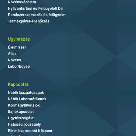
Növényvédelem
Nyilvántartási és Felügyeleti Díj
Rendszerszervezés és felügyelet
Termékpálya-ellenőrzés
Ügyintézés
Élelmiszer
Állat
Növény
Labor/Egyéb
Kapcsolat
Nébih Igazgatóságok
Nébih Laboratóriumok
Kormányhivatalok
Sajtókapcsolat
Ügyfélszolgálat
Hatósági jogsegély
Élelmiszermentő Központ