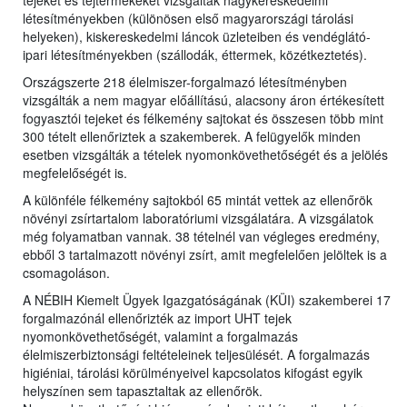
tejeket és tejtermékeket vizsgálták nagykereskedelmi
létesítményekben (különösen első magyarországi tárolási
helyeken), kiskereskedelmi láncok üzleteiben és vendéglátó-
ipari létesítményekben (szállodák, éttermek, közétkeztetés).
Országszerte 218 élelmiszer-forgalmazó létesítményben
vizsgálták a nem magyar előállítású, alacsony áron értékesített
fogyasztói tejeket és félkemény sajtokat és összesen több mint
300 tételt ellenőriztek a szakemberek. A felügyelők minden
esetben vizsgálták a tételek nyomonkövethetőségét és a jelölés
megfelelőségét is.
A különféle félkemény sajtokból 65 mintát vettek az ellenőrök
növényi zsírtartalom laboratóriumi vizsgálatára. A vizsgálatok
még folyamatban vannak. 38 tételnél van végleges eredmény,
ebből 3 tartalmazott növényi zsírt, amit megfelelően jelöltek is a
csomagoláson.
A NÉBIH Kiemelt Ügyek Igazgatóságának (KÜI) szakemberei 17
forgalmazónál ellenőrizték az import UHT tejek
nyomonkövethetőségét, valamint a forgalmazás
élelmiszerbiztonsági feltételeinek teljesülését. A forgalmazás
higiéniai, tárolási körülményeivel kapcsolatos kifogást egyik
helyszínen sem tapasztaltak az ellenőrök.