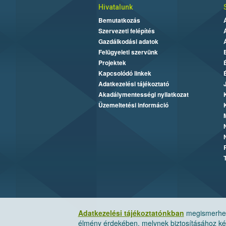
Hivatalunk
Bemutatkozás
Szervezeti felépítés
Gazdálkodási adatok
Felügyeleti szervünk
Projektek
Kapcsolódó linkek
Adatkezelési tájékoztató
Akadálymentességi nyilatkozat
Üzemeltetési információ
Adatkezelési tájékoztatónkban
megismerheti
élmény érdekében, melynek biztosításához kér