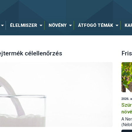
ÉLELMISZER
NÖVÉNY
ÁTFOGÓ TÉMÁK
KA
ejtermék célellenőrzés
Fris
2026. 
Szür
növé
szől
A Nem
(Nébi
Klart