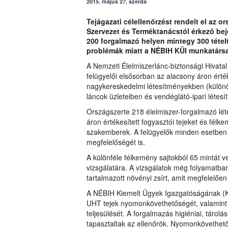
2015. május 27, szerda
Tejágazati célellenőrzést rendelt el az o
Szervezet és Terméktanácstól érkező beje
200 forgalmazó helyen mintegy 300 téte
problémák miatt a NÉBIH KÜI munkatársai 
A Nemzeti Élelmiszerlánc-biztonsági Hivata
felügyelői elsősorban az alacsony áron érték
nagykereskedelmi létesítményekben (különö
láncok üzleteiben és vendéglátó-ipari létes
Országszerte 218 élelmiszer-forgalmazó lét
áron értékesített fogyasztói tejeket és félke
szakemberek. A felügyelők minden esetben v
megfelelőségét is.
A különféle félkemény sajtokból 65 mintát ve
vizsgálatára. A vizsgálatok még folyamatba
tartalmazott növényi zsírt, amit megfelelően
A NÉBIH Kiemelt Ügyek Igazgatóságának (KÜ
UHT tejek nyomonkövethetőségét, valamint a
teljesülését. A forgalmazás higiéniai, tárol
tapasztaltak az ellenőrök. Nyomonkövethető