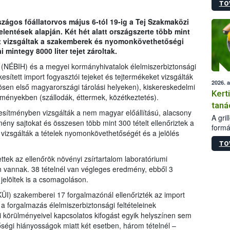
TO
módos
egész
rszágos főállatorvos május 6-tól 19-ig a Tej Szakmaközi
felha
lentések alapján. Két hét alatt országszerte több mint
célja
lt vizsgáltak a szakemberek és nyomonkövethetőségi
lehet
mintegy 8000 liter tejet zároltak.
Az Or
felha
l (NÉBIH) és a megyei kormányhivatalok élelmiszerbiztonsági
terme
esített import fogyasztói tejeket és tejtermékeket vizsgálták
2026. 
sen első magyarországi tárolási helyeken), kiskereskedelmi
Kert
ítményekben (szállodák, éttermek, közétkeztetés).
taná
esítményben vizsgálták a nem magyar előállítású, alacsony
A gri
mény sajtokat és összesen több mint 300 tételt ellenőriztek a
formá
izsgálták a tételek nyomonkövethetőségét és a jelölés
romlá
TO
szapo
sütög
ttek az ellenőrök növényi zsírtartalom laboratóriumi
techni
n vannak. 38 tételnél van végleges eredmény, ebből 3
alapa
 jelöltek is a csomagoláson.
higié
I) szakemberei 17 forgalmazónál ellenőrizték az import
hőkez
 forgalmazás élelmiszerbiztonsági feltételeinek
tárol
Hivat
ási körülményeivel kapcsolatos kifogást egyik helyszínen sem
a biz
ségi hiányosságok miatt két esetben, három tételnél –