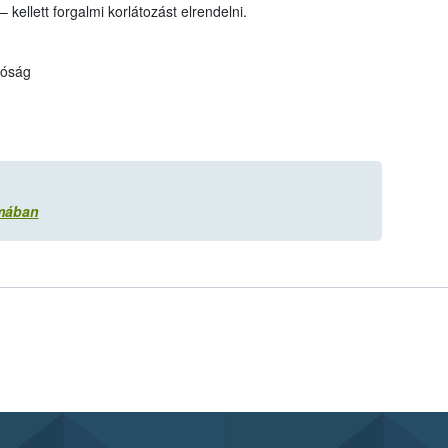
ellett forgalmi korlátozást elrendelni.
tóság
rmában