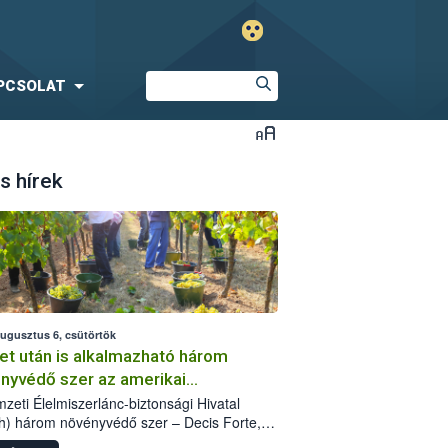
PCSOLAT
s hírek
augusztus 6, csütörtök
et után is alkalmazható három
nyvédő szer az amerikai
őkabóca ellen
zeti Élelmiszerlánc-biztonsági Hivatal
h) három növényvédő szer – Decis Forte,
an 24 EW, Oroganic – engedélyokiratát