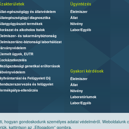
Szakterületek
Ügyintézés
Állat-egészségügy és állatvédelem
Élelmiszer
Állategészségügyi diagnosztika
Állat
Állatgyógyászati termékek
Növény
Borászat és alkoholos italok
Labor/Egyéb
Élelmiszer- és takarmánybiztonság
Élelmiszerlánc-biztonsági laborhálózat
Járványvédelem
Kiemelt ügyek, EUTR
Kockázatkezelés
Mezőgazdasági genetikai erőforrások
Gyakori kérdések
Növényvédelem
Nyilvántartási és Felügyeleti Díj
Élelmiszer
Rendszerszervezés és felügyelet
Állat
Termékpálya-ellenőrzés
Növény
Laboratóriumok
Labor/Egyéb
, hogyan gondoskodunk személyes adatai védelméről. Weboldalunk cook
jük, kattintson az „Elfogadom” gombra.