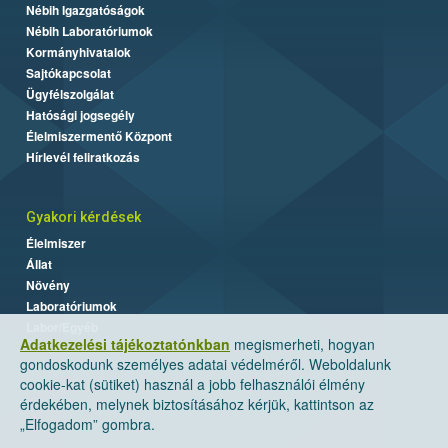
Nébih Igazgatóságok
Nébih Laboratóriumok
Kormányhivatalok
Sajtókapcsolat
Ügyfélszolgálat
Hatósági jogsegély
Élelmiszermentő Központ
Hírlevél feliratkozás
Gyakori kérdések
Élelmiszer
Állat
Növény
Laboratóriumok
Labor/Egyéb
Adatkezelési tájékoztatónkban
megismerheti, hogyan
gondoskodunk személyes adatai védelméről. Weboldalunk
cookie-kat (sütiket) használ a jobb felhasználói élmény
érdekében, melynek biztosításához kérjük, kattintson az
„Elfogadom” gombra.