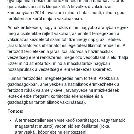
gyanúja miatt beküldött fertőzött róka miatt a határsávi szórás
gócvakcinázással is kiegészült. A következő vakcinázási
kampányban (2014 tavaszán) mind a határ menti, mind a góc
területen sor kerül majd a vakcinázásra.
Annak érdekében, hogy a rókák minél nagyobb arányban egyék
meg a csalétekbe rejtett vakcinát, az érintett térségekben a
vakcinázás kezdetétől számított tizennégy napig az illetékes
járási főállatorvos ebzárlatot és legeltetési tilalmat rendelt el. A
fertőzött területeken a járási főállatorvos a házimacskák
veszettség elleni rendszeres, megelőző védőoltását is előírhatja.
Ezzel mind az ebtartók, mind a macskatartók nagyban
hozzájárulnak a veszettség elleni védekezés sikeréhez.
Humán fertőződés, megbetegedés nem történt. Azokban a
gazdaságokban, amelyekben a háziállatok érintkezhettek a
fertőzött rókák valamelyikével járványvédelmi intézkedések
léptek életbe (forgalmi korlátozás elrendelése és a
gazdaságban tartott állatok vakcinázása).
Fontos!
A természetellenesen viselkedő (barátságos, vagy támadó
magatartást mutató) vadon élő emlősállattal (róka,
aranysakál, kóbor eb) ne érintkezzen!