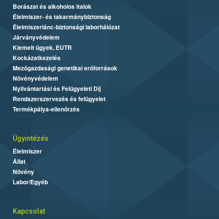
Borászat és alkoholos italok
Élelmiszer- és takarmánybiztonság
Élelmiszerlánc-biztonsági laborhálózat
Járványvédelem
Kiemelt ügyek, EUTR
Kockázatkezelés
Mezőgazdasági genetikai erőforrások
Növényvédelem
Nyilvántartási és Felügyeleti Díj
Rendszerszervezés és felügyelet
Termékpálya-ellenőrzés
Ügyintézés
Élelmiszer
Állat
Növény
Labor/Egyéb
Kapcsolat