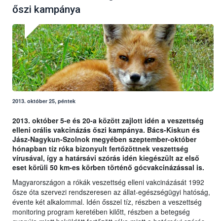
őszi kampánya
2013. október 25, péntek
2013. október 5-e és 20-a között zajlott idén a veszettség
elleni orális vakcinázás őszi kampánya. Bács-Kiskun és
Jász-Nagykun-Szolnok megyében szeptember-október
hónapban tíz róka bizonyult fertőzöttnek veszettség
vírusával, így a határsávi szórás idén kiegészült az első
eset körüli 50 km-es körben történő gócvakcinázással is.
Magyarországon a rókák veszettség elleni vakcinázását 1992
ősze óta szervezi rendszeresen az állat-egészségügyi hatóság,
évente két alkalommal. Idén ősszel tíz, részben a veszettség
monitoring program keretében kilőtt, részben a betegség