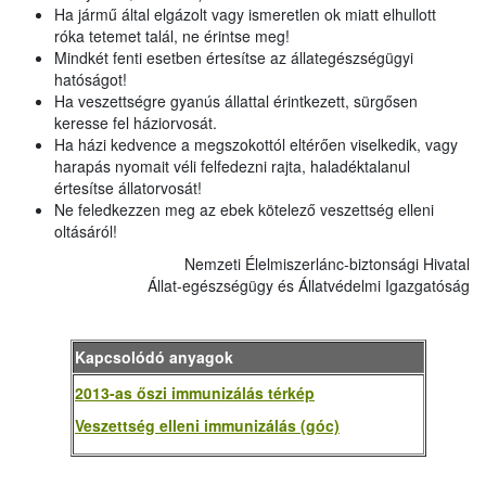
Ha jármű által elgázolt vagy ismeretlen ok miatt elhullott
róka tetemet talál, ne érintse meg!
Mindkét fenti esetben értesítse az állategészségügyi
hatóságot!
Ha veszettségre gyanús állattal érintkezett, sürgősen
keresse fel háziorvosát.
Ha házi kedvence a megszokottól eltérően viselkedik, vagy
harapás nyomait véli felfedezni rajta, haladéktalanul
értesítse állatorvosát!
Ne feledkezzen meg az ebek kötelező veszettség elleni
oltásáról!
Nemzeti Élelmiszerlánc-biztonsági Hivatal
Állat-egészségügy és Állatvédelmi Igazgatóság
Kapcsolódó anyagok
2013-as őszi immunizálás térkép
Veszettség elleni immunizálás (góc)