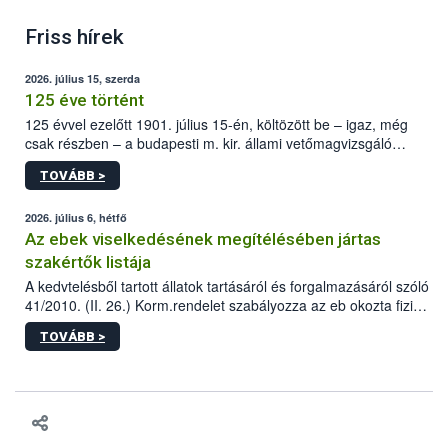
Friss hírek
2026. július 15, szerda
125 éve történt
125 évvel ezelőtt 1901. július 15-én, költözött be – igaz, még
csak részben – a budapesti m. kir. állami vetőmagvizsgáló
állomás a Kis Rókus utca 15. szám alatti, Czigler Győző által
TOVÁBB >
tervezett új épületébe.
2026. július 6, hétfő
Az ebek viselkedésének megítélésében jártas
szakértők listája
A kedvtelésből tartott állatok tartásáról és forgalmazásáról szóló
41/2010. (II. 26.) Korm.rendelet szabályozza az eb okozta fizikai
sérülés, illetve ennek veszélye keletkezésekor felmerülő
TOVÁBB >
hatósági feladatokat, valamint a veszélyes eb tartását és annak
engedélyezését. Ezen eljárások során szükség esetén be kell
vonni az ebek viselkedésének megítélésében jártas szakértőt.