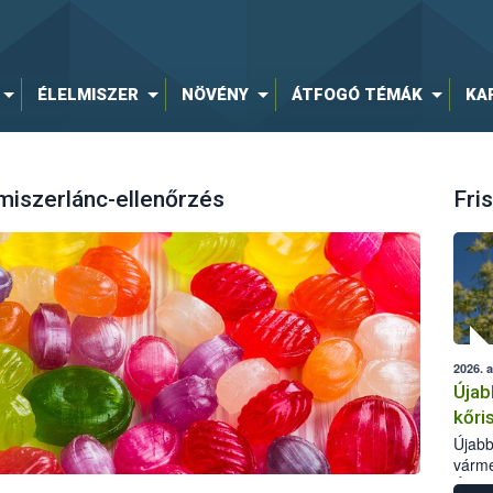
ÉLELMISZER
NÖVÉNY
ÁTFOGÓ TÉMÁK
KA
lmiszerlánc-ellenőrzés
Fris
2026. 
Újab
kőri
Újabb
várme
Élelm