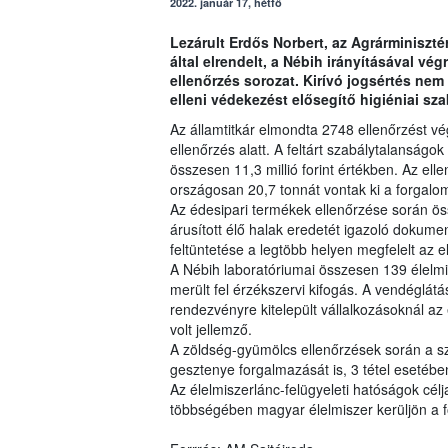
2022. január 17, hétfő
Lezárult Erdős Norbert, az Agrárminisztér
által elrendelt, a Nébih irányításával vé
ellenőrzés sorozat. Kirívó jogsértés nem 
elleni védekezést elősegítő higiéniai sza
Az államtitkár elmondta 2748 ellenőrzést vé
ellenőrzés alatt. A feltárt szabálytalanságok
összesen 11,3 millió forint értékben. Az elle
országosan 20,7 tonnát vontak ki a forgalomb
Az édesipari termékek ellenőrzése során ös
árusított élő halak eredetét igazoló dokume
feltüntetése a legtöbb helyen megfelelt az e
A Nébih laboratóriumai összesen 139 élelmi
merült fel érzékszervi kifogás. A vendéglátá
rendezvényre kitelepült vállalkozásoknál 
volt jellemző.
A zöldség-gyümölcs ellenőrzések során a sz
gesztenye forgalmazását is, 3 tétel esetében
Az élelmiszerlánc-felügyeleti hatóságok célj
többségében magyar élelmiszer kerüljön a f