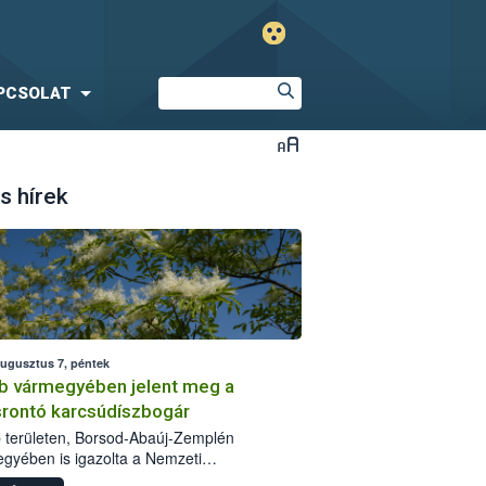
PCSOLAT
s hírek
augusztus 7, péntek
b vármegyében jelent meg a
srontó karcsúdíszbogár
 területen, Borsod-Abaúj-Zemplén
gyében is igazolta a Nemzeti
iszerlánc-biztonsági Hivatal (Nébih) a