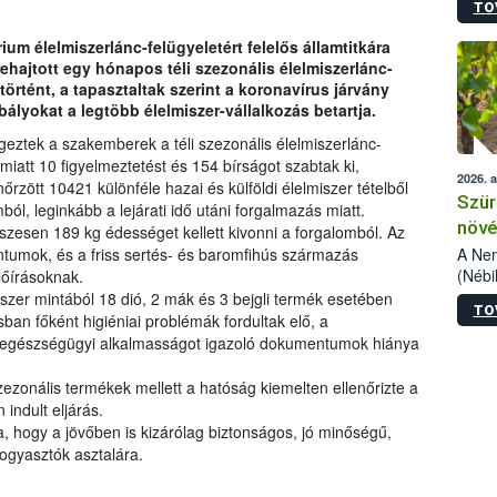
TO
kőris
jelen
ium élelmiszerlánc-felügyeletért felelős államtitkára
talál
grehajtott egy hónapos téli szezonális élelmiszerlánc-
azono
történt, a tapasztaltak szerint a koronavírus járvány
folyta
bályokat a legtöbb élelmiszer-vállalkozás betartja.
intéz
össze
geztek a szakemberek a téli szezonális élelmiszerlánc-
érdek
 miatt 10 figyelmeztetést és 154 bírságot szabtak ki,
2026. 
nőrzött 10421 különféle hazai és külföldi élelmiszer tételből
Szür
ól, leginkább a lejárati idő utáni forgalmazás miatt.
növé
szesen 189 kg édességet kellett kivonni a forgalomból. Az
szől
A Nem
ntumok, és a friss sertés- és baromfihús származás
(Nébi
lőírásoknak.
Klart
szer mintából 18 dió, 2 mák és 3 bejgli termék esetében
TO
módos
sban főként higiéniai problémák fordultak elő, a
egész
az egészségügyi alkalmasságot igazoló dokumentumok hiánya
felha
célja
ezonális termékek mellett a hatóság kiemelten ellenőrizte a
lehet
 indult eljárás.
Az Or
a, hogy a jövőben is kizárólag biztonságos, jó minőségű,
felha
ogyasztók asztalára.
terme