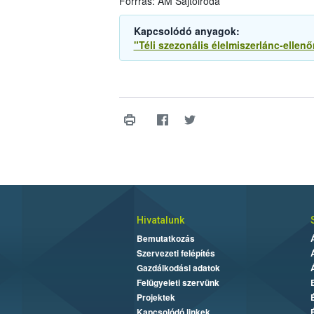
Forrrás: AM Sajtóiroda
Kapcsolódó anyagok:
"Téli szezonális élelmiszerlánc-ellen
Hivatalunk
Bemutatkozás
Szervezeti felépítés
Gazdálkodási adatok
Felügyeleti szervünk
Projektek
Kapcsolódó linkek