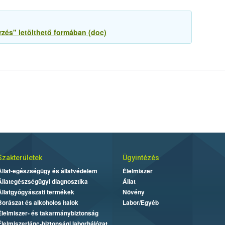
őrzés" letölthető formában (doc)
Szakterületek
Ügyintézés
Állat-egészségügy és állatvédelem
Élelmiszer
Állategészségügyi diagnosztika
Állat
Állatgyógyászati termékek
Növény
Borászat és alkoholos italok
Labor/Egyéb
Élelmiszer- és takarmánybiztonság
Élelmiszerlánc-biztonsági laborhálózat