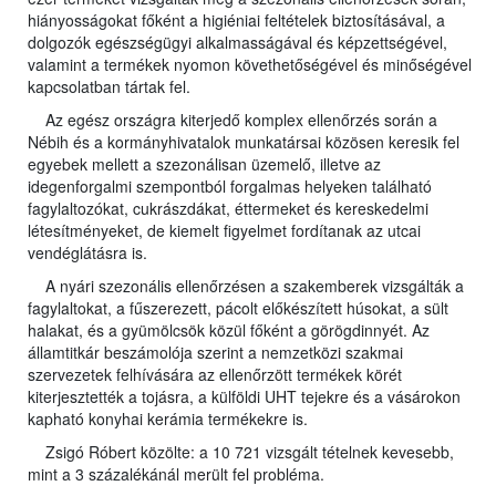
hiányosságokat főként a higiéniai feltételek biztosításával, a
dolgozók egészségügyi alkalmasságával és képzettségével,
valamint a termékek nyomon követhetőségével és minőségével
kapcsolatban tártak fel.
Az egész országra kiterjedő komplex ellenőrzés során a
Nébih és a kormányhivatalok munkatársai közösen keresik fel
egyebek mellett a szezonálisan üzemelő, illetve az
idegenforgalmi szempontból forgalmas helyeken található
fagylaltozókat, cukrászdákat, éttermeket és kereskedelmi
létesítményeket, de kiemelt figyelmet fordítanak az utcai
vendéglátásra is.
A nyári szezonális ellenőrzésen a szakemberek vizsgálták a
fagylaltokat, a fűszerezett, pácolt előkészített húsokat, a sült
halakat, és a gyümölcsök közül főként a görögdinnyét. Az
államtitkár beszámolója szerint a nemzetközi szakmai
szervezetek felhívására az ellenőrzött termékek körét
kiterjesztették a tojásra, a külföldi UHT tejekre és a vásárokon
kapható konyhai kerámia termékekre is.
Zsigó Róbert közölte: a 10 721 vizsgált tételnek kevesebb,
mint a 3 százalékánál merült fel probléma.