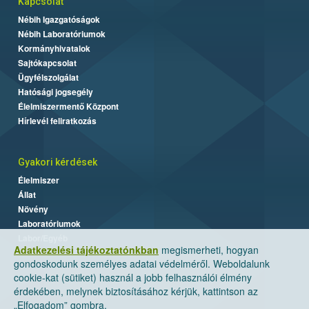
Kapcsolat
Nébih Igazgatóságok
Nébih Laboratóriumok
Kormányhivatalok
Sajtókapcsolat
Ügyfélszolgálat
Hatósági jogsegély
Élelmiszermentő Központ
Hírlevél feliratkozás
Gyakori kérdések
Élelmiszer
Állat
Növény
Laboratóriumok
Labor/Egyéb
Adatkezelési tájékoztatónkban
megismerheti, hogyan
gondoskodunk személyes adatai védelméről. Weboldalunk
cookie-kat (sütiket) használ a jobb felhasználói élmény
érdekében, melynek biztosításához kérjük, kattintson az
„Elfogadom” gombra.