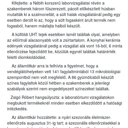
Kifejtette: a Nébih korszerű laborvizsgálatai révén a
szakemberek három fűszerezett, pácolt előkészített húsban
mutatták ki a szalmonellát, a sült halak vizsgálatánál pedig egy
esetben derült ki az, hogy a sült fogasként árult termék nem
fogasból, hanem másfajta halból készült.
A külföldi UHT tejek esetében ismét találtak olyat, amelyben
az előírtnál alacsonyabb volt a zsírtartalom. A konyhai kerámia
edények vizsgálatánál pedig a vizsgálat alá vont 16-ból, 6 minta
ellenőrzése fejeződött be, közülük egynél találtak határérték
feletti ólomkioldódást.
Az államtitkár arra is felhívta a figyelmet, hogy a
vendéglátóhelyeken vett 141 fagylaltmintából 13 mikrobiológiai
szempontból nem volt megfelelő. A 86 gyümölcsből készült
színes fagylaltok közül hétben a szakemberek a jelenlegi
szabályok szerint nem engedélyezett színezéket találtak.
Zsigó Róbert hangsúlyozta: a laboratóriumi vizsgálatokon
megbukott termékeknél minden esetben elkezdődött a hatósági
intézkedés.
Az államtitkár hozzátette: a nyári szezonális élelmiszer-
ellenőrzés augusztus 31-ig tart; a szezonális ellenőrzésekkel a