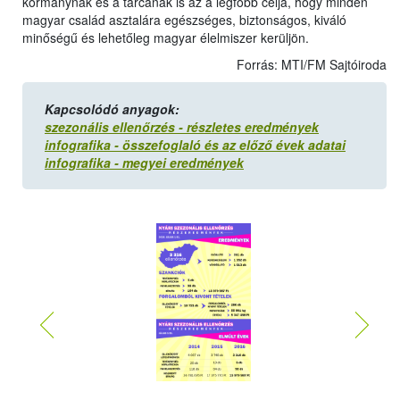
kormánynak és a tárcának is az a legfőbb célja, hogy minden
magyar család asztalára egészséges, biztonságos, kiváló
minőségű és lehetőleg magyar élelmiszer kerüljön.
Forrás: MTI/FM Sajtóiroda
Kapcsolódó anyagok:
szezonális ellenőrzés - részletes eredmények
infografika - összefoglaló és az előző évek adatai
infografika - megyei eredmények