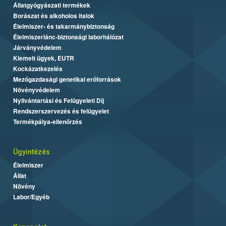
Állatgyógyászati termékek
Borászat és alkoholos italok
Élelmiszer- és takarmánybiztonság
Élelmiszerlánc-biztonsági laborhálózat
Járványvédelem
Kiemelt ügyek, EUTR
Kockázatkezelés
Mezőgazdasági genetikai erőforrások
Növényvédelem
Nyilvántartási és Felügyeleti Díj
Rendszerszervezés és felügyelet
Termékpálya-ellenőrzés
Ügyintézés
Élelmiszer
Állat
Növény
Labor/Egyéb