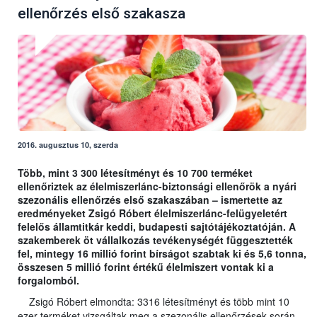
ellenőrzés első szakasza
2016. augusztus 10, szerda
Több, mint 3 300 létesítményt és 10 700 terméket
ellenőriztek az élelmiszerlánc-biztonsági ellenőrök a nyári
szezonális ellenőrzés első szakaszában – ismertette az
eredményeket Zsigó Róbert élelmiszerlánc-felügyeletért
felelős államtitkár keddi, budapesti sajtótájékoztatóján. A
szakemberek öt vállalkozás tevékenységét függesztették
fel, mintegy 16 millió forint bírságot szabtak ki és 5,6 tonna,
összesen 5 millió forint értékű élelmiszert vontak ki a
forgalomból.
Zsigó Róbert elmondta: 3316 létesítményt és több mint 10
ezer terméket vizsgáltak meg a szezonális ellenőrzések során,