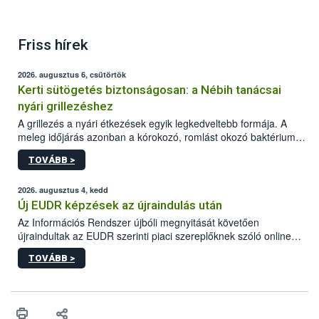
Friss hírek
2026. augusztus 6, csütörtök
Kerti sütögetés biztonságosan: a Nébih tanácsai
nyári grillezéshez
A grillezés a nyári étkezések egyik legkedveltebb formája. A
meleg időjárás azonban a kórokozó, romlást okozó baktériumok
gyorsabb szaporodásának is kedvez. A szabadtéri sütögetés
TOVÁBB >
ezért nem csupán a megfelelő sütési technikáról szól: legalább
ilyen fontos az alapanyagok biztonságos kezelése, az alapvető
higiéniai szabályok betartása, a megfelelő hőkezelés, valamint a
2026. augusztus 4, kedd
maradékok szakszerű tárolása. A Nemzeti Élelmiszerlánc-
Új EUDR képzések az újraindulás után
biztonsági Hivatal (Nébih) Oktatási Programja összegyűjtötte a
Az Információs Rendszer újbóli megnyitását követően
biztonságos grillezés legfontosabb tudnivalóit.
újraindultak az EUDR szerinti piaci szereplőknek szóló online
képzések.
TOVÁBB >