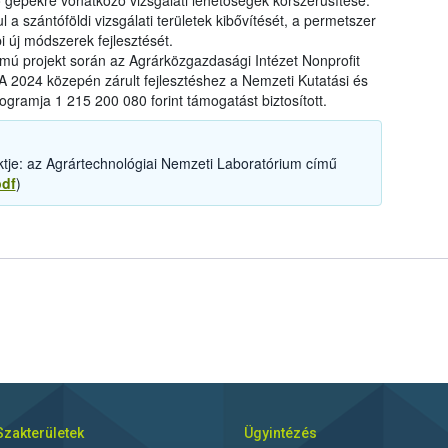
ő gépekre vonatkozó vizsgálati lehetőségek korszerűsítése.
 a szántóföldi vizsgálati területek kibővítését, a permetszer
i új módszerek fejlesztését.
ú projekt során az Agrárközgazdasági Intézet Nonprofit
A 2024 közepén zárult fejlesztéshez a Nemzeti Kutatási és
ogramja 1 215 200 080 forint támogatást biztosított.
tje: az Agrártechnológiai Nemzeti Laboratórium című
pdf
)
Szakterületek
Ügyintézés