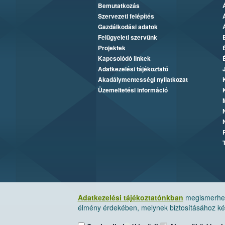
Bemutatkozás
Szervezeti felépítés
Gazdálkodási adatok
Felügyeleti szervünk
Projektek
Kapcsolódó linkek
Adatkezelési tájékoztató
Akadálymentességi nyilatkozat
Üzemeltetési információ
Adatkezelési tájékoztatónkban
megismerheti
élmény érdekében, melynek biztosításához kér