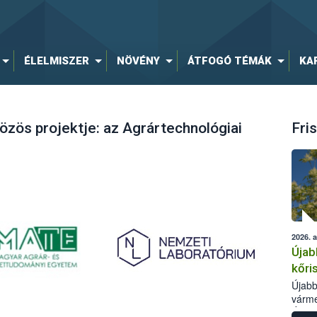
ÉLELMISZER
NÖVÉNY
ÁTFOGÓ TÉMÁK
KA
özös projektje: az Agrártechnológiai
Fris
2026. 
Újab
kőri
Újabb
várme
Élelm