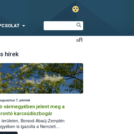
PCSOLAT
s hírek
augusztus 7, péntek
b vármegyében jelent meg a
srontó karcsúdíszbogár
 területen, Borsod-Abaúj-Zemplén
gyében is igazolta a Nemzeti
iszerlánc-biztonsági Hivatal (Nébih) a