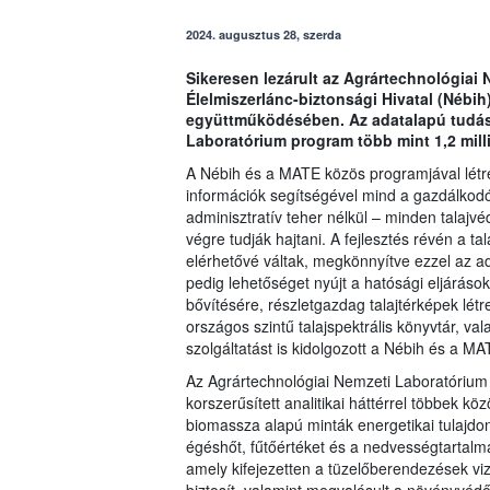
2024. augusztus 28, szerda
Sikeresen lezárult az Agrártechnológiai 
Élelmiszerlánc-biztonsági Hivatal (Nébi
együttműködésében. Az adatalapú tudásb
Laboratórium program több mint 1,2 milliár
A Nébih és a MATE közös programjával létrejö
információk segítségével mind a gazdálkodó
adminisztratív teher nélkül – minden talaj
végre tudják hajtani. A fejlesztés révén a t
elérhetővé váltak, megkönnyítve ezzel az ada
pedig lehetőséget nyújt a hatósági eljáráso
bővítésére, részletgazdag talajtérképek létr
országos szintű talajspektrális könyvtár, va
szolgáltatást is kidolgozott a Nébih és a M
Az Agrártechnológiai Nemzeti Laboratórium á
korszerűsített analitikai háttérrel többek 
biomassza alapú minták energetikai tulajdon
égéshőt, fűtőértéket és a nedvességtartalma
amely kifejezetten a tüzelőberendezések viz