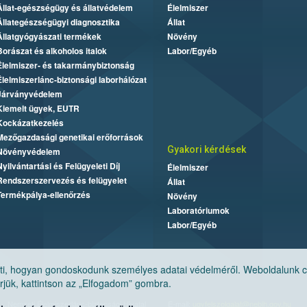
Állat-egészségügy és állatvédelem
Élelmiszer
Állategészségügyi diagnosztika
Állat
Állatgyógyászati termékek
Növény
Borászat és alkoholos italok
Labor/Egyéb
Élelmiszer- és takarmánybiztonság
Élelmiszerlánc-biztonsági laborhálózat
Járványvédelem
Kiemelt ügyek, EUTR
Kockázatkezelés
Mezőgazdasági genetikai erőforrások
Gyakori kérdések
Növényvédelem
Nyilvántartási és Felügyeleti Díj
Élelmiszer
Rendszerszervezés és felügyelet
Állat
Termékpálya-ellenőrzés
Növény
Laboratóriumok
Labor/Egyéb
, hogyan gondoskodunk személyes adatai védelméről. Weboldalunk cook
jük, kattintson az „Elfogadom” gombra.
Nemzeti Élelmiszerlánc-biztonsági Hivatal
E-mail:
ugyfelszolgalat@nebih.gov.hu