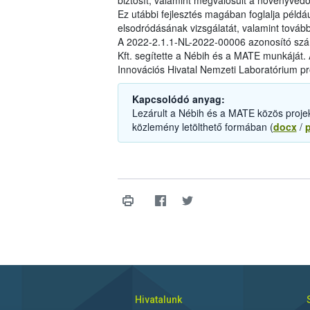
biztosít, valamint megvalósult a növényvéd
Ez utábbi fejlesztés magában foglalja például
elsodródásának vizsgálatát, valamint tovább
A 2022-2.1.1-NL-2022-00006 azonosító szám
Kft. segítette a Nébih és a MATE munkáját. 
Innovációs Hivatal Nemzeti Laboratórium pr
Kapcsolódó anyag:
Lezárult a Nébih és a MATE közös projek
közlemény letölthető formában (
docx
/
Hivatalunk