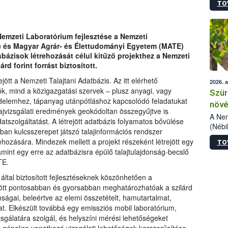
TO
kőris
jelen
talál
azono
Nemzeti Laboratórium fejlesztése a Nemzeti
folyta
h) és Magyar Agrár- és Élettudományi Egyetem (MATE)
intéz
ázisok létrehozását célul kitűző projekthez a Nemzeti
össze
d forint forrást biztosított.
érdek
tt a Nemzeti Talajtani Adatbázis. Az itt elérhető
2026. 
k, mind a közigazgatási szervek – plusz anyagi, vagy
Szür
védelemhez, tápanyag utánpótláshoz kapcsolódó feladatukat
növé
alajvizsgálati eredmények geokódoltan összegyűjtve is
szől
A Nem
tszolgáltatást. A létrejött adatbázis folyamatos bővülése
(Nébi
kban kulcsszerepet játszó talajinformációs rendszer
Klart
ehozására. Mindezek mellett a projekt részeként létrejött egy
TO
módos
lamint egy erre az adatbázisra épülő talajtulajdonság-becslő
egész
ATE.
felha
célja
ltal biztosított fejlesztéseknek köszönhetően a
lehet
között pontosabban és gyorsabban meghatározhatóak a szilárd
Az Or
ságai, beleértve az elemi összetételt, hamutartalmat,
felha
t. Elkészült továbbá egy emissziós mobil laboratórium,
terme
sgálatára szolgál, és helyszíni mérési lehetőségeket