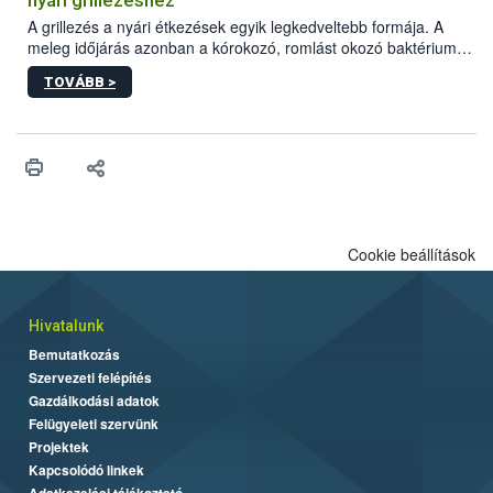
engedélyezett.
A grillezés a nyári étkezések egyik legkedveltebb formája. A
meleg időjárás azonban a kórokozó, romlást okozó baktériumok
gyorsabb szaporodásának is kedvez. A szabadtéri sütögetés
TOVÁBB >
ezért nem csupán a megfelelő sütési technikáról szól: legalább
ilyen fontos az alapanyagok biztonságos kezelése, az alapvető
higiéniai szabályok betartása, a megfelelő hőkezelés, valamint a
maradékok szakszerű tárolása. A Nemzeti Élelmiszerlánc-
biztonsági Hivatal (Nébih) Oktatási Programja összegyűjtötte a
biztonságos grillezés legfontosabb tudnivalóit.
Cookie beállítások
Hivatalunk
Bemutatkozás
Szervezeti felépítés
Gazdálkodási adatok
Felügyeleti szervünk
Projektek
Kapcsolódó linkek
Adatkezelési tájékoztató