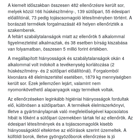
A kiemelt időszakban összesen 482 ellenőrzésre került sor,
melyek közül 166 húskészítmény-, 139 sütőipari, 55 édesipari
előállítónál, 73 pedig tojáscsomagoló létesítményben történt. A
borászati termékek forgalmazását 49 helyen ellenőrizték a
szakemberek.
A feltárt szabálytalanságok miatt az ellenőrök 5 alkalommal
figyelmeztetést alkalmaztak, és 38 esetben bírság kiszabása
van folyamatban, összesen 5 millió forint értékben.
A megállapított hiányosságok és szabálytalanságok okán 4
alkalommal volt indokolt a tevékenység korlátozása (2
húskészítmény- és 2 sütőipari előállítónál). Forgalomból
kivonásra 48 élelmiszertétel esetében, 1879 kg mennyiségben
került sor. Ezek jellemzően lejárt, valamint nem
nyomonkövethető alapanyagok vagy termékek voltak.
Az ellenőrzéseken leginkább higiéniai hiányosságok fordultak
elő, különösen a sütőiparban. A termékek élelmiszerkönyvi,
illetve a gyártmánylapnak való megfelelőségével kapcsolatos
hibát is főként a sütőipari üzemekben tártak fel az ellenőrök. Az
édesipari létesítmények és a tojáscsomagolók kisebb
hiányosságoktól eltekintve az előírások szerint üzemeltek. A
külföldi borok, illetve gyöngyözőborok ellenőrzése is jó