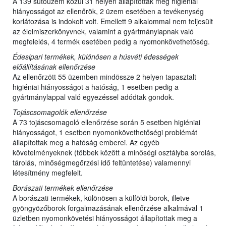
A 139 sütőüzem közül 31 helyen állapítottak meg higiéniai
hiányosságot az ellenőrök, 2 üzem esetében a tevékenység
korlátozása is indokolt volt. Emellett 9 alkalommal nem teljesült
az élelmiszerkönyvnek, valamint a gyártmánylapnak való
megfelelés, 4 termék esetében pedig a nyomonkövethetőség.
Édesipari termékek, különösen a húsvéti édességek
előállításának ellenőrzése
Az ellenőrzött 55 üzemben mindössze 2 helyen tapasztalt
higiéniai hiányosságot a hatóság, 1 esetben pedig a
gyártmánylappal való egyezéssel adódtak gondok.
Tojáscsomagolók ellenőrzése
A 73 tojáscsomagoló ellenőrzése során 5 esetben higiéniai
hiányosságot, 1 esetben nyomonkövethetőségi problémát
állapítottak meg a hatóság emberei. Az egyéb
követelményeknek (többek között a minőségi osztályba sorolás,
tárolás, minőségmegőrzési idő feltüntetése) valamennyi
létesítmény megfelelt.
Borászati termékek ellenőrzése
A borászati termékek, különösen a külföldi borok, illetve
gyöngyözőborok forgalmazásának ellenőrzése alkalmával 1
üzletben nyomonkövetési hiányosságot állapítottak meg a