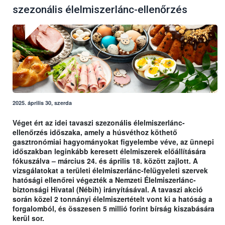
szezonális élelmiszerlánc-ellenőrzés
2025. április 30, szerda
Véget ért az idei tavaszi szezonális élelmiszerlánc-
ellenőrzés időszaka, amely a húsvéthoz köthető
gasztronómiai hagyományokat figyelembe véve, az ünnepi
időszakban leginkább keresett élelmiszerek előállítására
fókuszálva – március 24. és április 18. között zajlott. A
vizsgálatokat a területi élelmiszerlánc-felügyeleti szervek
hatósági ellenőrei végezték a Nemzeti Élelmiszerlánc-
biztonsági Hivatal (Nébih) irányításával. A tavaszi akció
során közel 2 tonnányi élelmiszertételt vont ki a hatóság a
forgalomból, és összesen 5 millió forint bírság kiszabására
kerül sor.