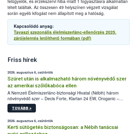
felügyelők, és érzékszervi hiba miatt 1 fogyasztásra alkalmatlan
tételt találtak. Az összesen 49 helyszínen végzett vizsgálat
során egyéb kifogást nem állapított meg a hatóság.
Kapcsolódó anyag:
Tavaszi szezonális élelmiszerlánc-ellenőrzés 2025.
zárójelentés letölthető formában (pdf)
Friss hírek
2026. augusztus 6, csütörtök
Szüret után is alkalmazható három növényvédő szer
az amerikai szőlőkabóca ellen
A Nemzeti Élelmiszerlánc-biztonsági Hivatal (Nébih) három
növényvédő szer – Decis Forte, Klartan 24 EW, Oroganic –
engedélyokiratát módosította, így azok a szüretet követően,
TOVÁBB >
egészen a vesszőérettség (BBCH 91) stádiumáig
felhasználhatóak a szőlőben. A kiterjesztések célja, hogy a korai
érésű szőlőkben is legyen lehetőség a károsító elleni további
2026. augusztus 6, csütörtök
védekezésre. Az Oroganic készítmény kis kiszerelésben kiskerti
Kerti sütögetés biztonságosan: a Nébih tanácsai
felhasználók számára is elérhető és ökológiai termesztésben is
nyári grillezéshez