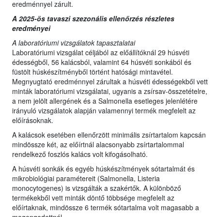
eredménnyel zárult.
A 2025-ös tavaszi szezonális ellenőrzés részletes
eredményei
A laboratóriumi vizsgálatok tapasztalatai
Laboratóriumi vizsgálat céljából az előállítóknál 29 húsvéti
édességből, 56 kalácsból, valamint 64 húsvéti sonkából és
füstölt húskészítményből történt hatósági mintavétel.
Megnyugtató eredménnyel zárultak a húsvéti édességekből vett
minták laboratóriumi vizsgálatai, ugyanis a zsírsav-összetételre,
a nem jelölt allergének és a Salmonella esetleges jelenlétére
irányuló vizsgálatok alapján valamennyi termék megfelelt az
előírásoknak.
A kalácsok esetében ellenőrzött minimális zsírtartalom kapcsán
mindössze két, az előírtnál alacsonyabb zsírtartalommal
rendelkező foszlós kalács volt kifogásolható.
A húsvéti sonkák és egyéb húskészítmények sótartalmát és
mikrobiológiai paramétereit (Salmonella, Listeria
monocytogenes) is vizsgálták a szakértők. A különböző
termékekből vett minták döntő többsége megfelelt az
előírtaknak, mindössze 6 termék sótartalma volt magasabb a