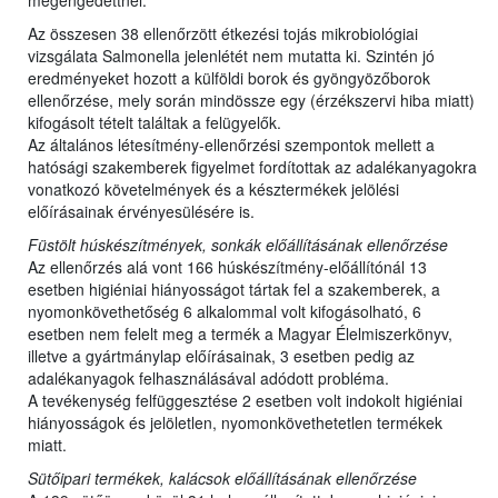
megengedettnél.
Az összesen 38 ellenőrzött étkezési tojás mikrobiológiai
vizsgálata Salmonella jelenlétét nem mutatta ki. Szintén jó
eredményeket hozott a külföldi borok és gyöngyözőborok
ellenőrzése, mely során mindössze egy (érzékszervi hiba miatt)
kifogásolt tételt találtak a felügyelők.
Az általános létesítmény-ellenőrzési szempontok mellett a
hatósági szakemberek figyelmet fordítottak az adalékanyagokra
vonatkozó követelmények és a késztermékek jelölési
előírásainak érvényesülésére is.
Füstölt húskészítmények, sonkák előállításának ellenőrzése
Az ellenőrzés alá vont 166 húskészítmény-előállítónál 13
esetben higiéniai hiányosságot tártak fel a szakemberek, a
nyomonkövethetőség 6 alkalommal volt kifogásolható, 6
esetben nem felelt meg a termék a Magyar Élelmiszerkönyv,
illetve a gyártmánylap előírásainak, 3 esetben pedig az
adalékanyagok felhasználásával adódott probléma.
A tevékenység felfüggesztése 2 esetben volt indokolt higiéniai
hiányosságok és jelöletlen, nyomonkövethetetlen termékek
miatt.
Sütőipari termékek, kalácsok előállításának ellenőrzése