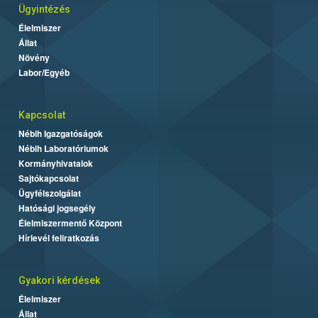
Ügyintézés
Élelmiszer
Állat
Növény
Labor/Egyéb
Kapcsolat
Nébih Igazgatóságok
Nébih Laboratóriumok
Kormányhivatalok
Sajtókapcsolat
Ügyfélszolgálat
Hatósági jogsegély
Élelmiszermentő Központ
Hírlevél feliratkozás
Gyakori kérdések
Élelmiszer
Állat