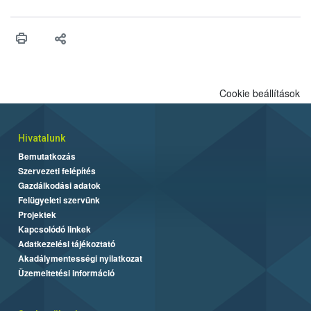
fában is azonosították. A növényvédelmi szakemberek folytatják
az intenzív felderítést, emellett az intézkedéseket a szlovák
hatósággal is összehangolják a terjedés megállítása érdekében.
Cookie beállítások
Hivatalunk
Bemutatkozás
Szervezeti felépítés
Gazdálkodási adatok
Felügyeleti szervünk
Projektek
Kapcsolódó linkek
Adatkezelési tájékoztató
Akadálymentességi nyilatkozat
Üzemeltetési információ