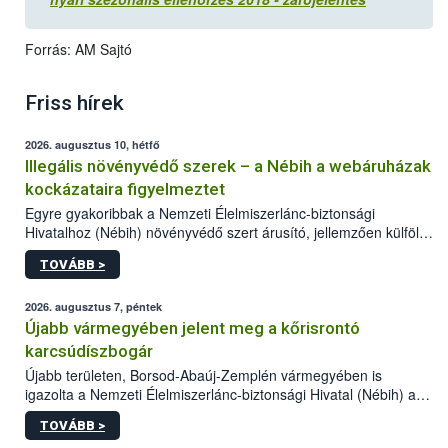
Forrás: AM Sajtó
Friss hírek
2026. augusztus 10, hétfő
Illegális növényvédő szerek – a Nébih a webáruházak
kockázataira figyelmeztet
Egyre gyakoribbak a Nemzeti Élelmiszerlánc-biztonsági
Hivatalhoz (Nébih) növényvédő szert árusító, jellemzően külföldi
honlapok kapcsán érkező bejelentések. Emellett az ilyen
TOVÁBB >
termékeket kínáló kéretlen online reklámok mennyisége is
számottevően megnövekedett az elmúlt időszakban. A Nébih
összegyűjtötte az illegális növényvédő szerek kapcsán
2026. augusztus 7, péntek
előforduló árulkodó jeleket, valamint a webáruházakból való
Újabb vármegyében jelent meg a kőrisrontó
vásárlás kockázatait.
karcsúdíszbogár
Újabb területen, Borsod-Abaúj-Zemplén vármegyében is
igazolta a Nemzeti Élelmiszerlánc-biztonsági Hivatal (Nébih) a
kőrisrontó karcsúdíszbogár (Agrilus planipennis) jelenlétét. A
TOVÁBB >
kártevőt nem csak színcsapdában találták meg, de már fertőzött