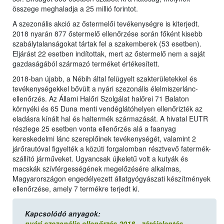
összege meghaladja a 25 millió forintot.
A szezonális akció az őstermelői tevékenységre is kiterjedt.
2018 nyarán 877 őstermelő ellenőrzése során főként kisebb
szabálytalanságokat tártak fel a szakemberek (53 esetben).
Eljárást 22 esetben indítottak, mert az őstermelő nem a saját
gazdaságából származó terméket értékesített.
2018-ban újabb, a Nébih által felügyelt szakterületekkel és
tevékenységekkel bővült a nyári szezonális élelmiszerlánc-
ellenőrzés. Az Állami Halőri Szolgálat halőrei 71 Balaton
környéki és 65 Duna menti vendéglátóhelyen ellenőrizték az
eladásra kínált hal és haltermék származását. A hivatal EUTR
részlege 25 esetben vonta ellenőrzés alá a faanyag
kereskedelmi lánc szereplőinek tevékenységét, valamint 2
járőrautóval figyelték a közúti forgalomban résztvevő fatermék-
szállító járműveket. Ugyancsak újkeletű volt a kutyák és
macskák szívférgességének megelőzésére alkalmas,
Magyarországon engedélyezett állatgyógyászati készítmények
ellenőrzése, amely 7 termékre terjedt ki.
Kapcsolódó anyagok:
nyári szezonális ellenőrzés 2018 - zárójelentés