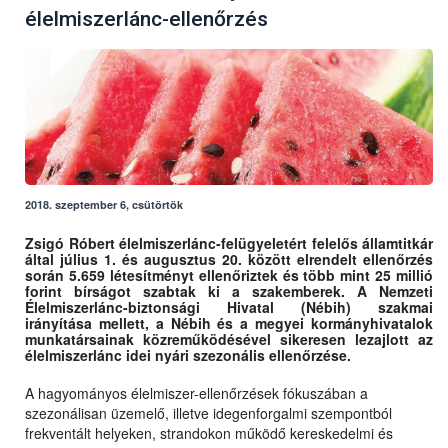
élelmiszerlánc-ellenőrzés
2018. szeptember 6, csütörtök
Zsigó Róbert élelmiszerlánc-felügyeletért felelős államtitkár
által
július 1. és augusztus 20. között elrendelt ellenőrzés
során 5.659 létesítményt ellenőriztek és több mint 25 millió
forint bírságot szabtak ki a szakemberek. A Nemzeti
Élelmiszerlánc-biztonsági Hivatal (Nébih) szakmai
irányítása mellett, a Nébih és a megyei kormányhivatalok
munkatársainak közreműködésével sikeresen lezajlott az
élelmiszerlánc idei nyári szezonális ellenőrzése.
A hagyományos élelmiszer-ellenőrzések fókuszában a
szezonálisan üzemelő, illetve idegenforgalmi szempontból
frekventált helyeken, strandokon működő kereskedelmi és