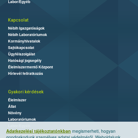
Labor/Egyéb
Kapcsolat
Nébih Igazgatóságok
Nébih Laboratóriumok
Kormányhivatalok
Sajtókapcsolat
Ügyfélszolgálat
Hatósági jogsegély
Élelmiszermentő Központ
Hírlevél feliratkozás
Gyakori kérdések
Élelmiszer
Állat
Növény
Laboratóriumok
Labor/Egyéb
Adatkezelési tájékoztatónkban
megismerheti, hogyan
gondoskodunk személyes adatai védelméről. Weboldalunk