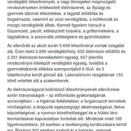
vendéglátó létesítmények, a nagy tömegeket megmozgató
rendezvényeken értékesített élelmiszerek, az ifjúsági és
gyermek táborok étkeztetése, a fagylalt előállítás és
forgalmazás, valamint az utcai vendéglátás, a büfékocsik és
mozgó vendéglátók álltak. Kiemelt figyelem irányult a
fűszerezett, pácolt, előkészített húsokra, a grilltermékekre, a
fagylaltokra, a szezonális zöldségekre és gyümölcsökre.
Az ellenőrök az akció során 5.659 létesítményt vontak vizsgálat
alá. Ezen belül 2.695 vendéglátóhely, 633 élelmiszer-előállító és
2.331 élelmiszer-kereskedelmi egység, 607 jelentős
rendezvényre kitelepült vendéglátó egység, továbbá a
gyermektáborok ellátása szempontjából 6 főző- és 3
tálalókonyha került górcső alá. Laboratóriumi vizsgálatnak 133
tételt vetettek alá a szakemberek.
Az élelmiszerágazat különböző létesítményeinek ellenőrzése
során hiányosságok – az előfordulás gyakoriságának
sorrendjében – a higiéniai feltételekkel, a forgalmazott termékek
minőségével, a dolgozók egészségügyi alkalmasságával, illetve
képzettségével, a nyomon követhetőséggel és a hűtési lánc
fenntartásával kapcsolatban fordultak elő. Mindezek miatt 185
figyelmeztetésre, 29 esetben a tevékenység korlátozására került
sor. Bírságot 303 esetben szabott ki a hatóság, melynek