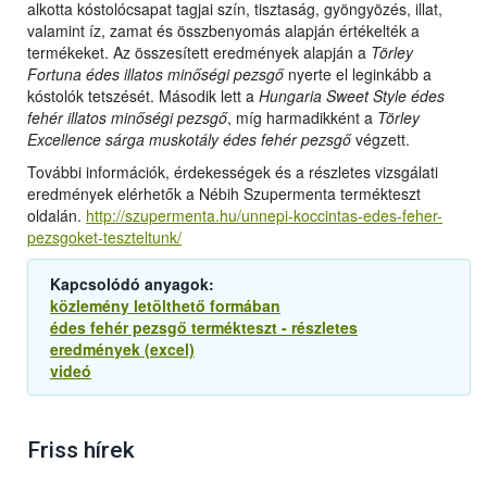
alkotta kóstolócsapat tagjai szín, tisztaság, gyöngyözés, illat,
valamint íz, zamat és összbenyomás alapján értékelték a
termékeket. Az összesített eredmények alapján a
Törley
Fortuna édes illatos minőségi pezsgő
nyerte el leginkább a
kóstolók tetszését. Második lett a
Hungaria Sweet Style édes
fehér illatos minőségi pezsgő
, míg harmadikként a
Törley
Excellence sárga muskotály édes fehér pezsgő
végzett.
További információk, érdekességek és a részletes vizsgálati
eredmények elérhetők a Nébih Szupermenta termékteszt
oldalán.
http://szupermenta.hu/unnepi-koccintas-edes-feher-
pezsgoket-teszteltunk/
Kapcsolódó anyagok:
közlemény letölthető formában
édes fehér pezsgő termékteszt - részletes
eredmények (excel)
videó
Friss hírek