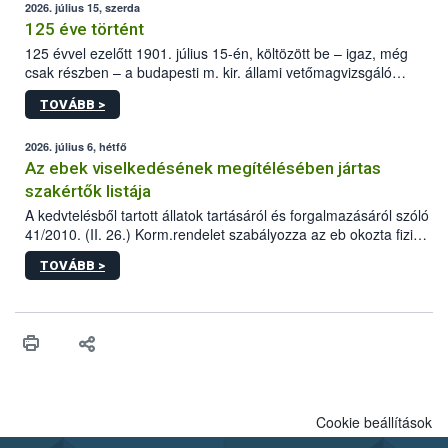
2026. július 15, szerda
125 éve történt
125 évvel ezelőtt 1901. július 15-én, költözött be – igaz, még
csak részben – a budapesti m. kir. állami vetőmagvizsgáló
állomás a Kis Rókus utca 15. szám alatti, Czigler Győző által
TOVÁBB >
tervezett új épületébe.
2026. július 6, hétfő
Az ebek viselkedésének megítélésében jártas
szakértők listája
A kedvtelésből tartott állatok tartásáról és forgalmazásáról szóló
41/2010. (II. 26.) Korm.rendelet szabályozza az eb okozta fizikai
sérülés, illetve ennek veszélye keletkezésekor felmerülő
TOVÁBB >
hatósági feladatokat, valamint a veszélyes eb tartását és annak
engedélyezését. Ezen eljárások során szükség esetén be kell
vonni az ebek viselkedésének megítélésében jártas szakértőt.
Cookie beállítások