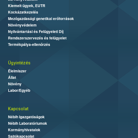
Kiemelt ügyek, EUTR
Kockázatkezelés
Mezőgazdasági genetikai erőforrások
Növényvédelem
Nyilvántartási és Felügyeleti Díj
Rendszerszervezés és felügyelet
Termékpálya-ellenőrzés
Ügyintézés
Élelmiszer
Állat
Növény
Labor/Egyéb
Kapcsolat
Nébih Igazgatóságok
Nébih Laboratóriumok
Kormányhivatalok
Sajtókapcsolat