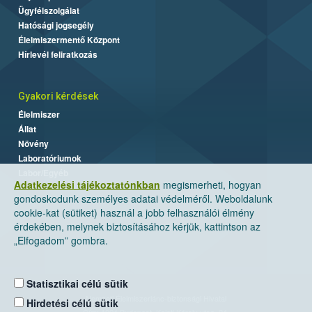
Ügyfélszolgálat
Hatósági jogsegély
Élelmiszermentő Központ
Hírlevél feliratkozás
Gyakori kérdések
Élelmiszer
Állat
Növény
Laboratóriumok
Labor/Egyéb
Adatkezelési tájékoztatónkban
megismerheti, hogyan
gondoskodunk személyes adatai védelméről. Weboldalunk
cookie-kat (sütiket) használ a jobb felhasználói élmény
érdekében, melynek biztosításához kérjük, kattintson az
„Elfogadom” gombra.
Statisztikai célú sütik
Nemzeti Élelmiszerlánc-biztonsági Hivatal
Hirdetési célú sütik
Cím: 1024 Budapest, Keleti Károly utca. 24.