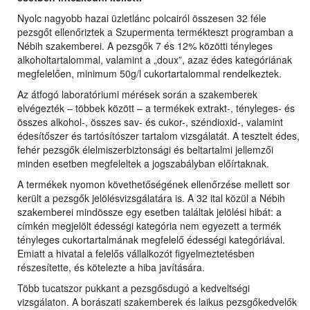
Nyolc nagyobb hazai üzletlánc polcairól összesen 32 féle
pezsgőt ellenőriztek a Szupermenta termékteszt programban a
Nébih szakemberei. A pezsgők 7 és 12% közötti tényleges
alkoholtartalommal, valamint a „doux”, azaz édes kategóriának
megfelelően, minimum 50g/l cukortartalommal rendelkeztek.
Az átfogó laboratóriumi mérések során a szakemberek
elvégezték – többek között – a termékek extrakt-, tényleges- és
összes alkohol-, összes sav- és cukor-, széndioxid-, valamint
édesítőszer és tartósítószer tartalom vizsgálatát. A tesztelt édes,
fehér pezsgők élelmiszerbiztonsági és beltartalmi jellemzői
minden esetben megfeleltek a jogszabályban előírtaknak.
A termékek nyomon követhetőségének ellenőrzése mellett sor
került a pezsgők jelölésvizsgálatára is. A 32 ital közül a Nébih
szakemberei mindössze egy esetben találtak jelölési hibát: a
címkén megjelölt édességi kategória nem egyezett a termék
tényleges cukortartalmának megfelelő édességi kategóriával.
Emiatt a hivatal a felelős vállalkozót figyelmeztetésben
részesítette, és kötelezte a hiba javítására.
Több tucatszor pukkant a pezsgősdugó a kedveltségi
vizsgálaton. A borászati szakemberek és laikus pezsgőkedvelők