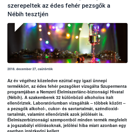
szerepeltek az édes fehér pezsgők a
Nébih tesztjén
2018. december 27, csütörtök
Az év végéhez közeledve ezúttal egy igazi ünnepi
termékkört, az édes fehér pezsgőket vizsgálta Szupermenta
programjában a Nemzeti Élelmiszerlánc-biztonsági Hivatal
(Nébih). A szakemberek 32 különböző alkoholos italt
ellenőriztek. Laboratóriumban vizsgálták – többek között –
a pezsgők alkohol-, cukor- és savtartalmát, széndioxid-
tartalmát, valamint ellenőrizték azok jelölését is.
Élelmiszerbiztonsági szempontból minden termék megfelelt
a jogszabályi előírásoknak, jelölési hiba miatt azonban egy
esetben intézkedni kellett.