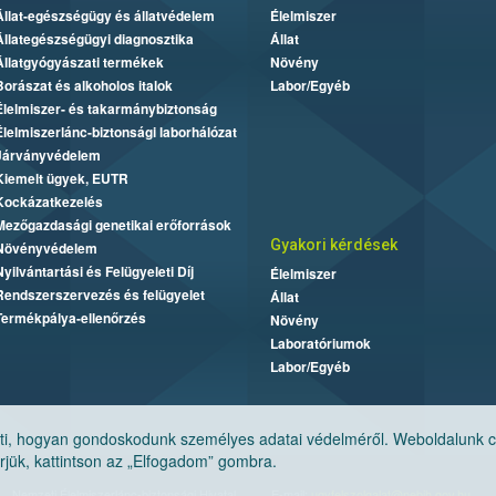
Állat-egészségügy és állatvédelem
Élelmiszer
Állategészségügyi diagnosztika
Állat
Állatgyógyászati termékek
Növény
Borászat és alkoholos italok
Labor/Egyéb
Élelmiszer- és takarmánybiztonság
Élelmiszerlánc-biztonsági laborhálózat
Járványvédelem
Kiemelt ügyek, EUTR
Kockázatkezelés
Mezőgazdasági genetikai erőforrások
Gyakori kérdések
Növényvédelem
Nyilvántartási és Felügyeleti Díj
Élelmiszer
Rendszerszervezés és felügyelet
Állat
Termékpálya-ellenőrzés
Növény
Laboratóriumok
Labor/Egyéb
, hogyan gondoskodunk személyes adatai védelméről. Weboldalunk cook
jük, kattintson az „Elfogadom” gombra.
Nemzeti Élelmiszerlánc-biztonsági Hivatal
E-mail:
ugyfelszolgalat@nebih.gov.hu