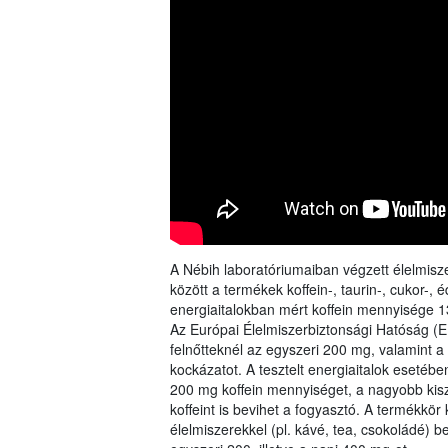
A Nébih laboratóriumaiban végzett élelmisz
között a termékek koffein-, taurin-, cukor-, é
energiaitalokban mért koffein mennyisége 1
Az Európai Élelmiszerbiztonsági Hatóság 
felnőtteknél az egyszeri 200 mg, valamint 
kockázatot. A tesztelt energiaitalok esetébe
200 mg koffein mennyiséget, a nagyobb ki
koffeint is bevihet a fogyasztó. A termékkö
élelmiszerekkel (pl. kávé, tea, csokoládé) bev