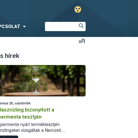
PCSOLAT
s hírek
únius 25, csütörtök
laszrizling bizonyított a
ermenta tesztjén
permenta nyári terméktesztjén
rizlingeket vizsgáltak a Nemzeti
iszerlánc-biztonsági Hivatal (Nébih)