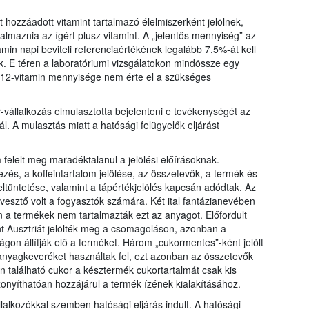
 hozzáadott vitamint tartalmazó élelmiszerként jelölnek,
almaznia az ígért plusz vitamint. A „jelentős mennyiség” az
tamin napi beviteli referenciaértékének legalább 7,5%-át kell
ek. E téren a laboratóriumi vizsgálatokon mindössze egy
12-vitamin mennyisége nem érte el a szükséges
r-vállalkozás elmulasztotta bejelenteni e tevékenységét az
ál. A mulasztás miatt a hatósági felügyelők eljárást
 felelt meg maradéktalanul a jelölési előírásoknak.
és, a koffeintartalom jelölése, az összetevők, a termék és
tüntetése, valamint a tápértékjelölés kapcsán adódtak. Az
évesztő volt a fogyasztók számára. Két ital fantázianevében
n a termékek nem tartalmazták ezt az anyagot. Előfordult
t Ausztriát jelölték meg a csomagoláson, azonban a
on állítják elő a terméket. Három „cukormentes”-ként jelölt
panyagkeveréket használtak fel, ezt azonban az összetevők
 található cukor a késztermék cukortartalmát csak kis
nyíthatóan hozzájárul a termék ízének kialakításához.
vállalkozókkal szemben hatósági eljárás indult. A hatósági