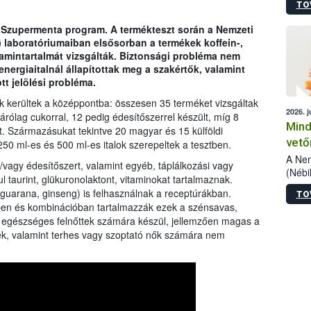
TO
szake
alá”,
 a Szupermenta program. A termékteszt során a Nemzeti
vizsg
) laboratóriumaiban elsősorban a termékek koffein-,
szemp
itamintartalmát vizsgálták. Biztonsági probléma nem
vizsgá
energiaitalnál állapítottak meg a szakértők, valamint
legke
t jelölési probléma.
 kerültek a középpontba: összesen 35 terméket vizsgáltak
2026. j
zárólag cukorral, 12 pedig édesítőszerrel készült, míg 8
Mind
tt. Származásukat tekintve 20 magyar és 15 külföldi
vető
 250 ml-es és 500 ml-es italok szerepeltek a tesztben.
A Nem
és/vagy édesítőszert, valamint egyéb, táplálkozási vagy
(Nébi
l taurint, glükuronolaktont, vitaminokat tartalmaznak.
termé
guarana, ginseng) is felhasználnak a receptúrákban.
TO
fókus
en és kombinációban tartalmazzák ezek a szénsavas,
szake
y egészséges felnőttek számára készül, jellemzően magas a
kapha
ek, valamint terhes vagy szoptató nők számára nem
vetőm
jogsz
pedig
elege
esetb
termé