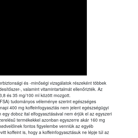
rangs
össze
a Nébi
a növ
erbiztonsági és -minőségi vizsgálatok részeként többek
desítőszer-, valamint vitamintartalmát ellenőrizték. Az
3,8 és 35 mg/100 ml között mozgott.
(EFSA) tudományos véleménye szerint egészséges
a napi 400 mg koffeinfogyasztás nem jelent egészségügyi
n egy doboz ital elfogyasztásával nem érjük el az egyszeri
szerelésű termékekkel azonban egyszerre akár 160 mg
r kedvelőinek fontos figyelembe venniük az egyéb
itt koffeint is, hogy a koffeinfogyasztásuk ne lépje túl az