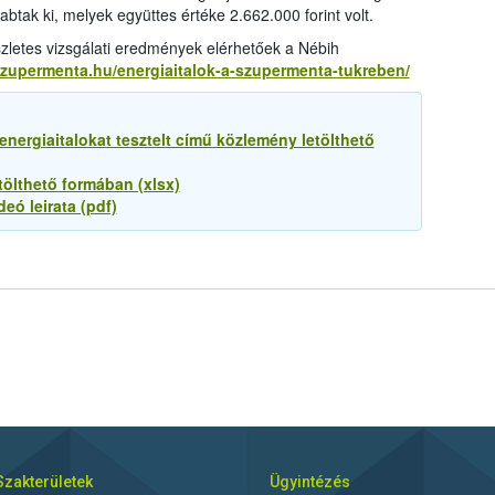
abtak ki, melyek együttes értéke 2.662.000 forint volt.
zletes vizsgálati eredmények elérhetőek a Nébih
szupermenta.hu/energiaitalok-a-szupermenta-tukreben/
nergiaitalokat tesztelt című közlemény letölthető
tölthető formában (xlsx)
eó leirata (pdf)
Szakterületek
Ügyintézés