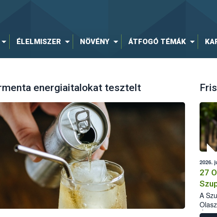
ÉLELMISZER
NÖVÉNY
ÁTFOGÓ TÉMÁK
KA
rmenta energiaitalokat tesztelt
Fris
2026. j
27 O
Szup
A Szu
Olasz
Élelm