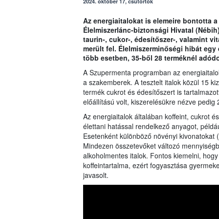
2024. október 17, csütörtök
Az energiaitalokat is elemeire bontotta
Élelmiszerlánc-biztonsági Hivatal (Nébih
taurin-, cukor-, édesítőszer-, valamint v
merült fel. Élelmiszerminőségi hibát egy 
több esetben, 35-ből 28 terméknél adódot
A Szupermenta programban az energiaitalok
a szakemberek. A tesztelt italok közül 15 ki
termék cukrot és édesítőszert is tartalmazo
előállítású volt, kiszerelésükre nézve pedig
Az energiaitalok általában koffeint, cukrot 
élettani hatással rendelkező anyagot, példáu
Esetenként különböző növényi kivonatokat (
Mindezen összetevőket változó mennyiségb
alkoholmentes italok. Fontos kiemelni, hog
koffeintartalma, ezért fogyasztása gyermek
javasolt.