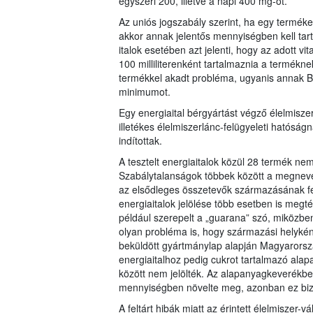
egyszeri 200, illetve a napi 400 mg-ot.
Az uniós jogszabály szerint, ha egy terméket
akkor annak jelentős mennyiségben kell tart
italok esetében azt jelenti, hogy az adott vi
100 milliliterenként tartalmaznia a termékn
termékkel akadt probléma, ugyanis annak B
minimumot.
Egy energiaital bérgyártást végző élelmisze
illetékes élelmiszerlánc-felügyeleti hatóságn
indítottak.
A tesztelt energiaitalok közül 28 termék nem
Szabálytalanságok többek között a megnevez
az elsődleges összetevők származásának fel
energiaitalok jelölése több esetben is megt
például szerepelt a „guarana” szó, miközbe
olyan probléma is, hogy származási helykén
beküldött gyártmánylap alapján Magyarország
energiaitalhoz pedig cukrot tartalmazó ala
között nem jelölték. Az alapanyagkeverékben
mennyiségben növelte meg, azonban ez bizo
A feltárt hibák miatt az érintett élelmiszer-