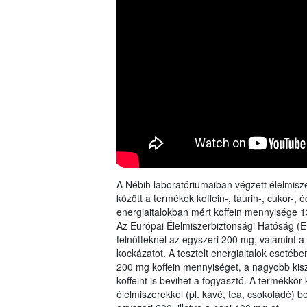
A Nébih laboratóriumaiban végzett élelmisz
között a termékek koffein-, taurin-, cukor-, é
energiaitalokban mért koffein mennyisége 1
Az Európai Élelmiszerbiztonsági Hatóság 
felnőtteknél az egyszeri 200 mg, valamint 
kockázatot. A tesztelt energiaitalok esetébe
200 mg koffein mennyiséget, a nagyobb ki
koffeint is bevihet a fogyasztó. A termékkö
élelmiszerekkel (pl. kávé, tea, csokoládé) bev