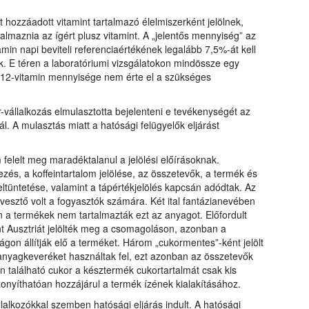
 hozzáadott vitamint tartalmazó élelmiszerként jelölnek,
almaznia az ígért plusz vitamint. A „jelentős mennyiség” az
tamin napi beviteli referenciaértékének legalább 7,5%-át kell
ek. E téren a laboratóriumi vizsgálatokon mindössze egy
12-vitamin mennyisége nem érte el a szükséges
r-vállalkozás elmulasztotta bejelenteni e tevékenységét az
ál. A mulasztás miatt a hatósági felügyelők eljárást
 felelt meg maradéktalanul a jelölési előírásoknak.
és, a koffeintartalom jelölése, az összetevők, a termék és
tüntetése, valamint a tápértékjelölés kapcsán adódtak. Az
évesztő volt a fogyasztók számára. Két ital fantázianevében
n a termékek nem tartalmazták ezt az anyagot. Előfordult
t Ausztriát jelölték meg a csomagoláson, azonban a
on állítják elő a terméket. Három „cukormentes”-ként jelölt
panyagkeveréket használtak fel, ezt azonban az összetevők
 található cukor a késztermék cukortartalmát csak kis
nyíthatóan hozzájárul a termék ízének kialakításához.
vállalkozókkal szemben hatósági eljárás indult. A hatósági