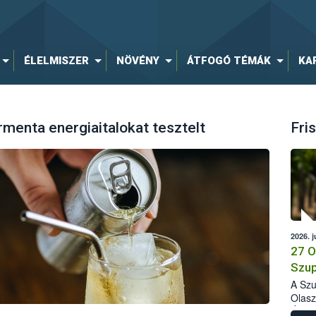
ÉLELMISZER
NÖVÉNY
ÁTFOGÓ TÉMÁK
KA
rmenta energiaitalokat tesztelt
Fris
2026. j
27 O
Szup
A Szu
Olasz
Élelm