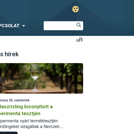
PCSOLAT
s hírek
únius 25, csütörtök
laszrizling bizonyított a
ermenta tesztjén
permenta nyári terméktesztjén
rizlingeket vizsgáltak a Nemzeti
iszerlánc-biztonsági Hivatal (Nébih)