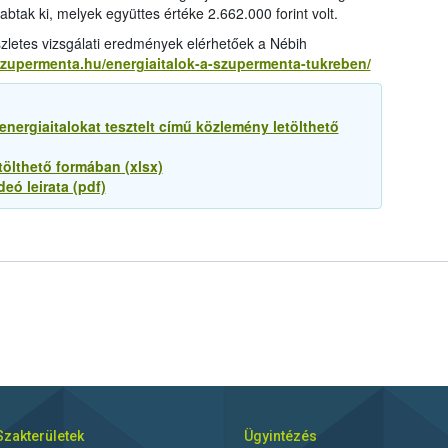
abtak ki, melyek együttes értéke 2.662.000 forint volt.
zletes vizsgálati eredmények elérhetőek a Nébih
szupermenta.hu/energiaitalok-a-szupermenta-tukreben/
nergiaitalokat tesztelt című közlemény letölthető
tölthető formában (xlsx)
eó leirata (pdf)
Szakterületek
Ügyintézés