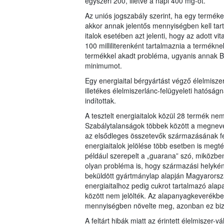
egyszeri 200, illetve a napi 400 mg-ot.
Az uniós jogszabály szerint, ha egy terméket
akkor annak jelentős mennyiségben kell tart
italok esetében azt jelenti, hogy az adott vi
100 milliliterenként tartalmaznia a termékn
termékkel akadt probléma, ugyanis annak B
minimumot.
Egy energiaital bérgyártást végző élelmisze
illetékes élelmiszerlánc-felügyeleti hatóságn
indítottak.
A tesztelt energiaitalok közül 28 termék nem
Szabálytalanságok többek között a megnevez
az elsődleges összetevők származásának fel
energiaitalok jelölése több esetben is megt
például szerepelt a „guarana” szó, miközbe
olyan probléma is, hogy származási helykén
beküldött gyártmánylap alapján Magyarország
energiaitalhoz pedig cukrot tartalmazó ala
között nem jelölték. Az alapanyagkeverékben
mennyiségben növelte meg, azonban ez bizo
A feltárt hibák miatt az érintett élelmiszer-