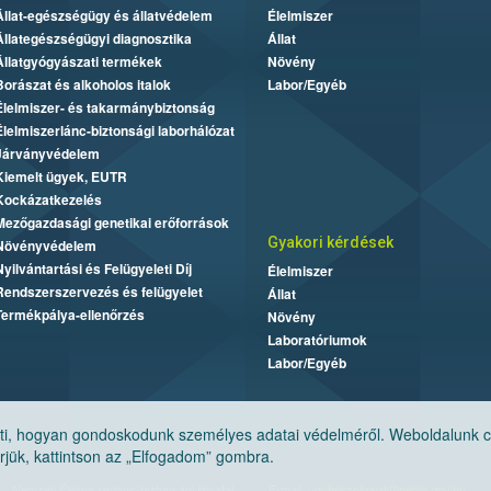
Állat-egészségügy és állatvédelem
Élelmiszer
Állategészségügyi diagnosztika
Állat
Állatgyógyászati termékek
Növény
Borászat és alkoholos italok
Labor/Egyéb
Élelmiszer- és takarmánybiztonság
Élelmiszerlánc-biztonsági laborhálózat
Járványvédelem
Kiemelt ügyek, EUTR
Kockázatkezelés
Mezőgazdasági genetikai erőforrások
Gyakori kérdések
Növényvédelem
Nyilvántartási és Felügyeleti Díj
Élelmiszer
Rendszerszervezés és felügyelet
Állat
Termékpálya-ellenőrzés
Növény
Laboratóriumok
Labor/Egyéb
, hogyan gondoskodunk személyes adatai védelméről. Weboldalunk cook
jük, kattintson az „Elfogadom” gombra.
Nemzeti Élelmiszerlánc-biztonsági Hivatal
E-mail:
ugyfelszolgalat@nebih.gov.hu