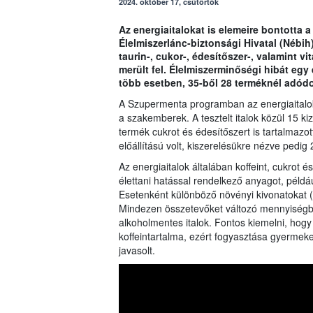
2024. október 17, csütörtök
Az energiaitalokat is elemeire bontotta
Élelmiszerlánc-biztonsági Hivatal (Nébih
taurin-, cukor-, édesítőszer-, valamint v
merült fel. Élelmiszerminőségi hibát egy 
több esetben, 35-ből 28 terméknél adódot
A Szupermenta programban az energiaitalok
a szakemberek. A tesztelt italok közül 15 ki
termék cukrot és édesítőszert is tartalmazo
előállítású volt, kiszerelésükre nézve pedig
Az energiaitalok általában koffeint, cukrot 
élettani hatással rendelkező anyagot, példáu
Esetenként különböző növényi kivonatokat (
Mindezen összetevőket változó mennyiségb
alkoholmentes italok. Fontos kiemelni, hog
koffeintartalma, ezért fogyasztása gyermek
javasolt.