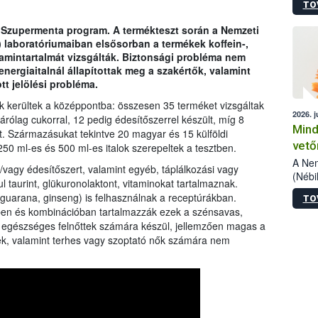
TO
szake
alá”,
 a Szupermenta program. A termékteszt során a Nemzeti
vizsg
) laboratóriumaiban elsősorban a termékek koffein-,
szemp
itamintartalmát vizsgálták. Biztonsági probléma nem
vizsgá
energiaitalnál állapítottak meg a szakértők, valamint
legke
t jelölési probléma.
 kerültek a középpontba: összesen 35 terméket vizsgáltak
2026. j
zárólag cukorral, 12 pedig édesítőszerrel készült, míg 8
Mind
tt. Származásukat tekintve 20 magyar és 15 külföldi
vető
 250 ml-es és 500 ml-es italok szerepeltek a tesztben.
A Nem
és/vagy édesítőszert, valamint egyéb, táplálkozási vagy
(Nébi
l taurint, glükuronolaktont, vitaminokat tartalmaznak.
termé
guarana, ginseng) is felhasználnak a receptúrákban.
TO
fókus
en és kombinációban tartalmazzák ezek a szénsavas,
szake
y egészséges felnőttek számára készül, jellemzően magas a
kapha
ek, valamint terhes vagy szoptató nők számára nem
vetőm
jogsz
pedig
elege
esetb
termé