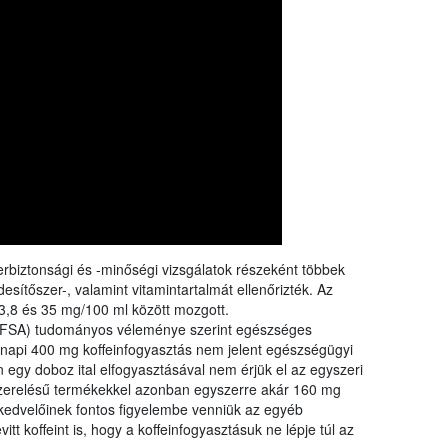
rangs
össze
a Nébi
a növ
erbiztonsági és -minőségi vizsgálatok részeként többek
desítőszer-, valamint vitamintartalmát ellenőrizték. Az
3,8 és 35 mg/100 ml között mozgott.
(EFSA) tudományos véleménye szerint egészséges
a napi 400 mg koffeinfogyasztás nem jelent egészségügyi
n egy doboz ital elfogyasztásával nem érjük el az egyszeri
szerelésű termékekkel azonban egyszerre akár 160 mg
r kedvelőinek fontos figyelembe venniük az egyéb
itt koffeint is, hogy a koffeinfogyasztásuk ne lépje túl az