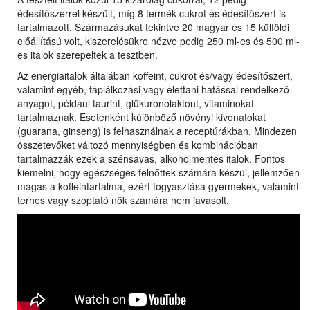
édesítőszerrel készült, míg 8 termék cukrot és édesítőszert is
tartalmazott. Származásukat tekintve 20 magyar és 15 külföldi
előállítású volt, kiszerelésükre nézve pedig 250 ml-es és 500 ml-
es italok szerepeltek a tesztben.
Az energiaitalok általában koffeint, cukrot és/vagy édesítőszert,
valamint egyéb, táplálkozási vagy élettani hatással rendelkező
anyagot, például taurint, glükuronolaktont, vitaminokat
tartalmaznak. Esetenként különböző növényi kivonatokat
(guarana, ginseng) is felhasználnak a receptúrákban. Mindezen
összetevőket változó mennyiségben és kombinációban
tartalmazzák ezek a szénsavas, alkoholmentes italok. Fontos
kiemelni, hogy egészséges felnőttek számára készül, jellemzően
magas a koffeintartalma, ezért fogyasztása gyermekek, valamint
terhes vagy szoptató nők számára nem javasolt.