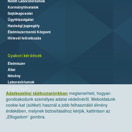
Nébih Laboratóriumok
Kormányhivatalok
Sajtókapcsolat
Ügyfélszolgálat
Hatósági jogsegély
Élelmiszermentő Központ
Hírlevél feliratkozás
Gyakori kérdések
Élelmiszer
Állat
Növény
Laboratóriumok
Labor/Egyéb
Adatkezelési tájékoztatónkban
megismerheti, hogyan
gondoskodunk személyes adatai védelméről. Weboldalunk
cookie-kat (sütiket) használ a jobb felhasználói élmény
érdekében, melynek biztosításához kérjük, kattintson az
„Elfogadom” gombra.