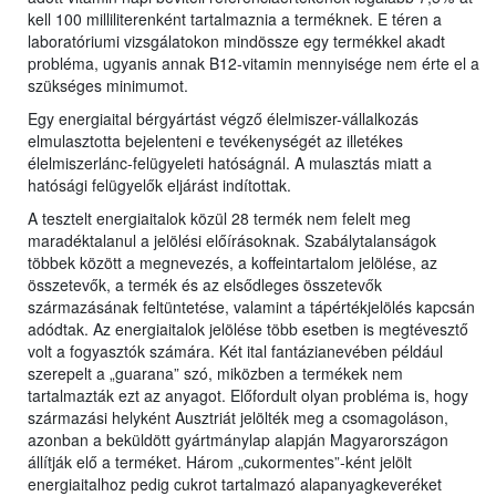
kell 100 milliliterenként tartalmaznia a terméknek. E téren a
laboratóriumi vizsgálatokon mindössze egy termékkel akadt
probléma, ugyanis annak B12-vitamin mennyisége nem érte el a
szükséges minimumot.
Egy energiaital bérgyártást végző élelmiszer-vállalkozás
elmulasztotta bejelenteni e tevékenységét az illetékes
élelmiszerlánc-felügyeleti hatóságnál. A mulasztás miatt a
hatósági felügyelők eljárást indítottak.
A tesztelt energiaitalok közül 28 termék nem felelt meg
maradéktalanul a jelölési előírásoknak. Szabálytalanságok
többek között a megnevezés, a koffeintartalom jelölése, az
összetevők, a termék és az elsődleges összetevők
származásának feltüntetése, valamint a tápértékjelölés kapcsán
adódtak. Az energiaitalok jelölése több esetben is megtévesztő
volt a fogyasztók számára. Két ital fantázianevében például
szerepelt a „guarana” szó, miközben a termékek nem
tartalmazták ezt az anyagot. Előfordult olyan probléma is, hogy
származási helyként Ausztriát jelölték meg a csomagoláson,
azonban a beküldött gyártmánylap alapján Magyarországon
állítják elő a terméket. Három „cukormentes”-ként jelölt
energiaitalhoz pedig cukrot tartalmazó alapanyagkeveréket