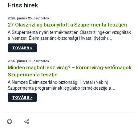
Friss hírek
2026. június 25, csütörtök
27 Olaszrizling bizonyított a Szupermenta tesztjén
A Szupermenta nyári terméktesztjén Olaszrizlingeket vizsgáltak
a Nemzeti Élelmiszerlánc-biztonsági Hivatal (Nébih)
szakemberei. Összesen 27 bor került „nagyító alá”, melyek az
TOVÁBB >
élelmiszerbiztonsági és -minőségi vizsgálatok, valamint a
jelölés-ellenőrzés szempontjából is megfeleltek. A kedveltségi
vizsgálaton az is kiderült, melyek a kóstolók által
2026. június 11, csütörtök
legkedveltebbnek ítélt Olaszrizlingek.
Minden magból lesz virág? – körömvirág-vetőmagok
Szupermenta tesztje
A Nemzeti Élelmiszerlánc-biztonsági Hivatal (Nébih)
Szupermenta programjának legújabb terméktesztje a
körömvirág-vetőmagokra fókuszált. A hatósági vizsgálatokon a
TOVÁBB >
szakemberek 16 kereskedelmi forgalomban kapható terméket
ellenőriztek. Három vetőmagtétel csírázóképessége nem felelt
meg a jogszabályi előírásoknak, egy további termék pedig a
tisztasági követelményeknek nem tett eleget. A hatósági
felügyelők mind a négy esetben eljárást indítottak és elrendelték
a termékek forgalomból történő kivonását. A végső rangsor a
kedveltségi és a hatósági vizsgálat összesített eredményei