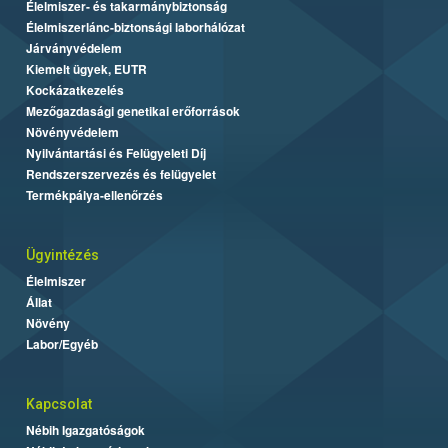
Élelmiszer- és takarmánybiztonság
Élelmiszerlánc-biztonsági laborhálózat
Járványvédelem
Kiemelt ügyek, EUTR
Kockázatkezelés
Mezőgazdasági genetikai erőforrások
Növényvédelem
Nyilvántartási és Felügyeleti Díj
Rendszerszervezés és felügyelet
Termékpálya-ellenőrzés
Ügyintézés
Élelmiszer
Állat
Növény
Labor/Egyéb
Kapcsolat
Nébih Igazgatóságok