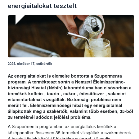
energiaitalokat tesztelt
2024. október 17, csütörtök
Az energiaitalokat is elemeire bontotta a Szupermenta
program. A termékteszt során a Nemzeti Élelmiszerlánc-
biztonsági Hivatal (Nébih) laboratóriumaiban elsősorban a
termékek koffein-, taurin-, cukor-, édesítőszer-, valamint
vitamintartalmát vizsgálták. Biztonsági probléma nem
merült fel. Élelmiszerminőségi hibát egy energiaitalnál
állapítottak meg a szakértők, valamint több esetben, 35-ből
28 terméknél adódott jelölési probléma.
A Szupermenta programban az energiaitalok kerültek a
középpontba: összesen 35 terméket vizsgáltak a szakemberek.
A tesztelt italok közül 15 kizárólag cukorral, 12 pedig