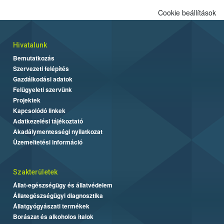
alapján alakult ki. A teszt a Nébih tordasi fajtakísérleti állomásán
Cookie beállítások
folytatódik a növények fejlődésének nyomonkövetésével.
Hivatalunk
Bemutatkozás
Szervezeti felépítés
Gazdálkodási adatok
Felügyeleti szervünk
Projektek
Kapcsolódó linkek
Adatkezelési tájékoztató
Akadálymentességi nyilatkozat
Üzemeltetési információ
Szakterületek
Állat-egészségügy és állatvédelem
Állategészségügyi diagnosztika
Állatgyógyászati termékek
Borászat és alkoholos italok