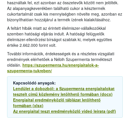
használtak fel, ezt azonban az összetevők között nem jelölték.
Az alapanyagkeverékben található cukor a késztermék
cukortartalmát csak kis mennyiségben növelte meg, azonban ez
bizonyíthatóan hozzájárul a termék ízének kialakításához.
A feltárt hibák miatt az érintett élelmiszer-vállalkozókkal
szemben hatósági eljárás indult. A hatósági felügyelők
élelmiszer-ellenőrzési bírságot szabtak ki, melyek együttes
értéke 2.662.000 forint volt.
További információk, érdekességek és a részletes vizsgálati
eredmények elérhetőek a Nébih Szupermenta termékteszt
oldalán.
https://szupermenta.hu/energiaitalok-a-
szupermenta-tukreben/
Kapcsolódó anyagok:
Lendület a dobozból: a Szupermenta energiaitalokat
tesztelt című közlemény letölthető formában (docx)
Energiaital eredményközlő táblázat letölthető
formában (xlsx)
Az energiaital teszt eredményközlő videó leirata (pdf)