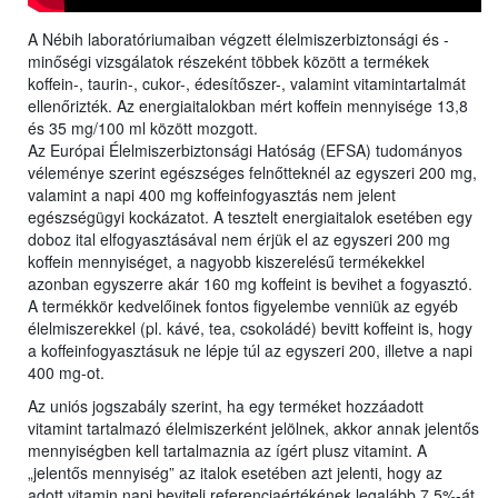
A Nébih laboratóriumaiban végzett élelmiszerbiztonsági és -
minőségi vizsgálatok részeként többek között a termékek
koffein-, taurin-, cukor-, édesítőszer-, valamint vitamintartalmát
ellenőrizték. Az energiaitalokban mért koffein mennyisége 13,8
és 35 mg/100 ml között mozgott.
Az Európai Élelmiszerbiztonsági Hatóság (EFSA) tudományos
véleménye szerint egészséges felnőtteknél az egyszeri 200 mg,
valamint a napi 400 mg koffeinfogyasztás nem jelent
egészségügyi kockázatot. A tesztelt energiaitalok esetében egy
doboz ital elfogyasztásával nem érjük el az egyszeri 200 mg
koffein mennyiséget, a nagyobb kiszerelésű termékekkel
azonban egyszerre akár 160 mg koffeint is bevihet a fogyasztó.
A termékkör kedvelőinek fontos figyelembe venniük az egyéb
élelmiszerekkel (pl. kávé, tea, csokoládé) bevitt koffeint is, hogy
a koffeinfogyasztásuk ne lépje túl az egyszeri 200, illetve a napi
400 mg-ot.
Az uniós jogszabály szerint, ha egy terméket hozzáadott
vitamint tartalmazó élelmiszerként jelölnek, akkor annak jelentős
mennyiségben kell tartalmaznia az ígért plusz vitamint. A
„jelentős mennyiség” az italok esetében azt jelenti, hogy az
adott vitamin napi beviteli referenciaértékének legalább 7,5%-át