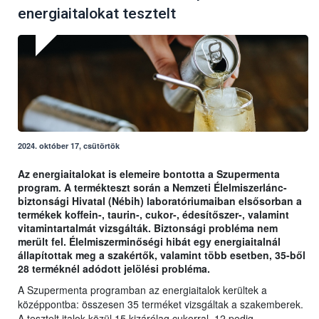
energiaitalokat tesztelt
2024. október 17, csütörtök
Az energiaitalokat is elemeire bontotta a Szupermenta
program. A termékteszt során a Nemzeti Élelmiszerlánc-
biztonsági Hivatal (Nébih) laboratóriumaiban elsősorban a
termékek koffein-, taurin-, cukor-, édesítőszer-, valamint
vitamintartalmát vizsgálták. Biztonsági probléma nem
merült fel. Élelmiszerminőségi hibát egy energiaitalnál
állapítottak meg a szakértők, valamint több esetben, 35-ből
28 terméknél adódott jelölési probléma.
A Szupermenta programban az energiaitalok kerültek a
középpontba: összesen 35 terméket vizsgáltak a szakemberek.
A tesztelt italok közül 15 kizárólag cukorral, 12 pedig