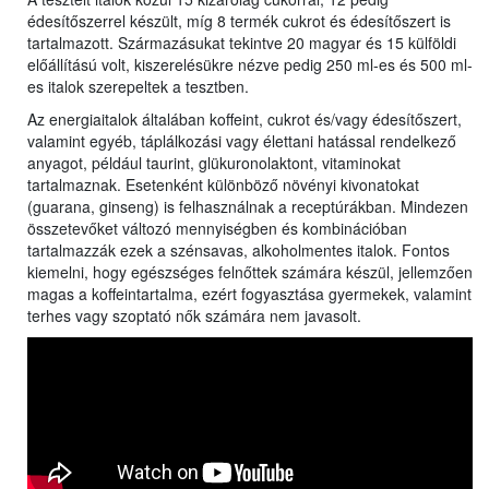
édesítőszerrel készült, míg 8 termék cukrot és édesítőszert is
tartalmazott. Származásukat tekintve 20 magyar és 15 külföldi
előállítású volt, kiszerelésükre nézve pedig 250 ml-es és 500 ml-
es italok szerepeltek a tesztben.
Az energiaitalok általában koffeint, cukrot és/vagy édesítőszert,
valamint egyéb, táplálkozási vagy élettani hatással rendelkező
anyagot, például taurint, glükuronolaktont, vitaminokat
tartalmaznak. Esetenként különböző növényi kivonatokat
(guarana, ginseng) is felhasználnak a receptúrákban. Mindezen
összetevőket változó mennyiségben és kombinációban
tartalmazzák ezek a szénsavas, alkoholmentes italok. Fontos
kiemelni, hogy egészséges felnőttek számára készül, jellemzően
magas a koffeintartalma, ezért fogyasztása gyermekek, valamint
terhes vagy szoptató nők számára nem javasolt.