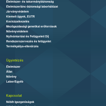
Élelmiszer- és takarmánybiztonság
Élelmiszerlánc-biztonsági laborhálózat
Járványvédelem
Kiemelt ügyek, EUTR
Kockázatkezelés
Mezőgazdasági genetikai erőforrások
Növényvédelem
Nyilvántartási és Felügyeleti Díj
Rendszerszervezés és felügyelet
Termékpálya-ellenőrzés
Ügyintézés
Élelmiszer
Állat
Növény
Labor/Egyéb
Kapcsolat
Nébih Igazgatóságok