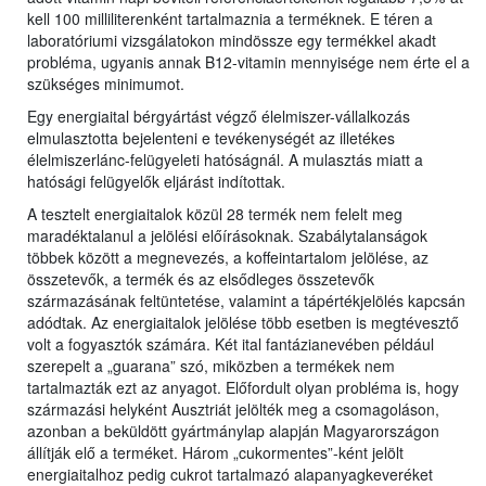
kell 100 milliliterenként tartalmaznia a terméknek. E téren a
laboratóriumi vizsgálatokon mindössze egy termékkel akadt
probléma, ugyanis annak B12-vitamin mennyisége nem érte el a
szükséges minimumot.
Egy energiaital bérgyártást végző élelmiszer-vállalkozás
elmulasztotta bejelenteni e tevékenységét az illetékes
élelmiszerlánc-felügyeleti hatóságnál. A mulasztás miatt a
hatósági felügyelők eljárást indítottak.
A tesztelt energiaitalok közül 28 termék nem felelt meg
maradéktalanul a jelölési előírásoknak. Szabálytalanságok
többek között a megnevezés, a koffeintartalom jelölése, az
összetevők, a termék és az elsődleges összetevők
származásának feltüntetése, valamint a tápértékjelölés kapcsán
adódtak. Az energiaitalok jelölése több esetben is megtévesztő
volt a fogyasztók számára. Két ital fantázianevében például
szerepelt a „guarana” szó, miközben a termékek nem
tartalmazták ezt az anyagot. Előfordult olyan probléma is, hogy
származási helyként Ausztriát jelölték meg a csomagoláson,
azonban a beküldött gyártmánylap alapján Magyarországon
állítják elő a terméket. Három „cukormentes”-ként jelölt
energiaitalhoz pedig cukrot tartalmazó alapanyagkeveréket