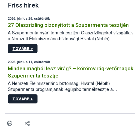
Friss hírek
2026. június 25, csütörtök
27 Olaszrizling bizonyított a Szupermenta tesztjén
A Szupermenta nyári terméktesztjén Olaszrizlingeket vizsgáltak
a Nemzeti Élelmiszerlánc-biztonsági Hivatal (Nébih)
szakemberei. Összesen 27 bor került „nagyító alá”, melyek az
TOVÁBB >
élelmiszerbiztonsági és -minőségi vizsgálatok, valamint a
jelölés-ellenőrzés szempontjából is megfeleltek. A kedveltségi
vizsgálaton az is kiderült, melyek a kóstolók által
2026. június 11, csütörtök
legkedveltebbnek ítélt Olaszrizlingek.
Minden magból lesz virág? – körömvirág-vetőmagok
Szupermenta tesztje
A Nemzeti Élelmiszerlánc-biztonsági Hivatal (Nébih)
Szupermenta programjának legújabb terméktesztje a
körömvirág-vetőmagokra fókuszált. A hatósági vizsgálatokon a
TOVÁBB >
szakemberek 16 kereskedelmi forgalomban kapható terméket
ellenőriztek. Három vetőmagtétel csírázóképessége nem felelt
meg a jogszabályi előírásoknak, egy további termék pedig a
tisztasági követelményeknek nem tett eleget. A hatósági
felügyelők mind a négy esetben eljárást indítottak és elrendelték
a termékek forgalomból történő kivonását. A végső rangsor a
kedveltségi és a hatósági vizsgálat összesített eredményei