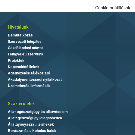
alapján alakult ki. A teszt a Nébih tordasi fajtakísérleti állomásán
Cookie beállítások
folytatódik a növények fejlődésének nyomonkövetésével.
Hivatalunk
Bemutatkozás
Szervezeti felépítés
Gazdálkodási adatok
Felügyeleti szervünk
Projektek
Kapcsolódó linkek
Adatkezelési tájékoztató
Akadálymentességi nyilatkozat
Üzemeltetési információ
Szakterületek
Állat-egészségügy és állatvédelem
Állategészségügyi diagnosztika
Állatgyógyászati termékek
Borászat és alkoholos italok