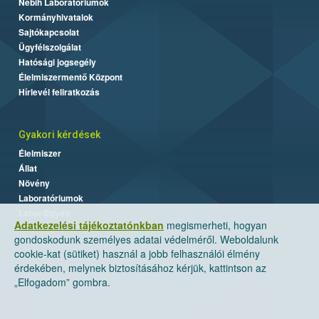
Nébih Laboratóriumok
Kormányhivatalok
Sajtókapcsolat
Ügyfélszolgálat
Hatósági jogsegély
Élelmiszermentő Központ
Hírlevél feliratkozás
Gyakori kérdések
Élelmiszer
Állat
Növény
Laboratóriumok
Labor/Egyéb
Adatkezelési tájékoztatónkban
megismerheti, hogyan
gondoskodunk személyes adatai védelméről. Weboldalunk
cookie-kat (sütiket) használ a jobb felhasználói élmény
érdekében, melynek biztosításához kérjük, kattintson az
„Elfogadom” gombra.