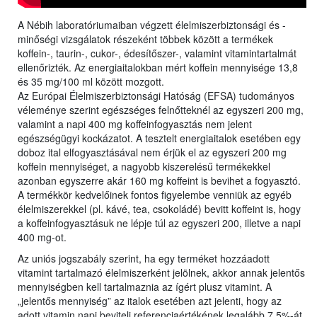
A Nébih laboratóriumaiban végzett élelmiszerbiztonsági és -
minőségi vizsgálatok részeként többek között a termékek
koffein-, taurin-, cukor-, édesítőszer-, valamint vitamintartalmát
ellenőrizték. Az energiaitalokban mért koffein mennyisége 13,8
és 35 mg/100 ml között mozgott.
Az Európai Élelmiszerbiztonsági Hatóság (EFSA) tudományos
véleménye szerint egészséges felnőtteknél az egyszeri 200 mg,
valamint a napi 400 mg koffeinfogyasztás nem jelent
egészségügyi kockázatot. A tesztelt energiaitalok esetében egy
doboz ital elfogyasztásával nem érjük el az egyszeri 200 mg
koffein mennyiséget, a nagyobb kiszerelésű termékekkel
azonban egyszerre akár 160 mg koffeint is bevihet a fogyasztó.
A termékkör kedvelőinek fontos figyelembe venniük az egyéb
élelmiszerekkel (pl. kávé, tea, csokoládé) bevitt koffeint is, hogy
a koffeinfogyasztásuk ne lépje túl az egyszeri 200, illetve a napi
400 mg-ot.
Az uniós jogszabály szerint, ha egy terméket hozzáadott
vitamint tartalmazó élelmiszerként jelölnek, akkor annak jelentős
mennyiségben kell tartalmaznia az ígért plusz vitamint. A
„jelentős mennyiség” az italok esetében azt jelenti, hogy az
adott vitamin napi beviteli referenciaértékének legalább 7,5%-át