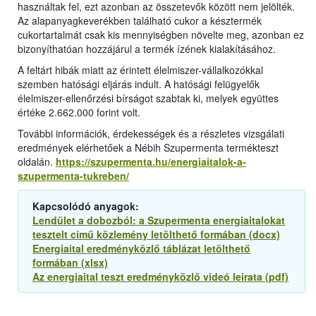
használtak fel, ezt azonban az összetevők között nem jelölték.
Az alapanyagkeverékben található cukor a késztermék
cukortartalmát csak kis mennyiségben növelte meg, azonban ez
bizonyíthatóan hozzájárul a termék ízének kialakításához.
A feltárt hibák miatt az érintett élelmiszer-vállalkozókkal
szemben hatósági eljárás indult. A hatósági felügyelők
élelmiszer-ellenőrzési bírságot szabtak ki, melyek együttes
értéke 2.662.000 forint volt.
További információk, érdekességek és a részletes vizsgálati
eredmények elérhetőek a Nébih Szupermenta termékteszt
oldalán.
https://szupermenta.hu/energiaitalok-a-
szupermenta-tukreben/
Kapcsolódó anyagok:
Lendület a dobozból: a Szupermenta energiaitalokat
tesztelt című közlemény letölthető formában (docx)
Energiaital eredményközlő táblázat letölthető
formában (xlsx)
Az energiaital teszt eredményközlő videó leirata (pdf)