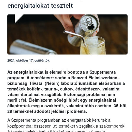
energiaitalokat tesztelt
2024. október 17, csütörtök
Az energiaitalokat is elemeire bontotta a Szupermenta
program. A termékteszt során a Nemzeti Élelmiszerlánc-
biztonsági Hivatal (Nébih) laboratóriumaiban elsősorban a
termékek koffein-, taurin-, cukor-, édesítőszer-, valamint
vitamintartalmát vizsgálták. Biztonsági probléma nem
merült fel. Élelmiszerminőségi hibát egy energiaitalnál
állapítottak meg a szakértők, valamint több esetben, 35-ből
28 terméknél adódott jelölési probléma.
A Szupermenta programban az energiaitalok kerültek a
középpontba: összesen 35 terméket vizsgáltak a szakemberek.
A tesztelt italok közül 15 kizárólag cukorral, 12 pedig