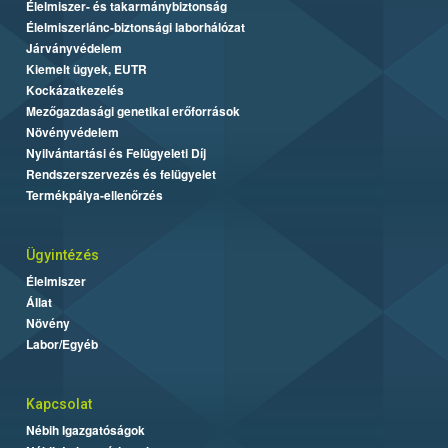
Élelmiszer- és takarmánybiztonság
Élelmiszerlánc-biztonsági laborhálózat
Járványvédelem
Kiemelt ügyek, EUTR
Kockázatkezelés
Mezőgazdasági genetikai erőforrások
Növényvédelem
Nyilvántartási és Felügyeleti Díj
Rendszerszervezés és felügyelet
Termékpálya-ellenőrzés
Ügyintézés
Élelmiszer
Állat
Növény
Labor/Egyéb
Kapcsolat
Nébih Igazgatóságok