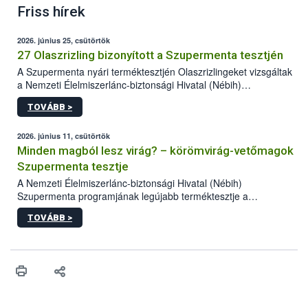
Friss hírek
2026. június 25, csütörtök
27 Olaszrizling bizonyított a Szupermenta tesztjén
A Szupermenta nyári terméktesztjén Olaszrizlingeket vizsgáltak
a Nemzeti Élelmiszerlánc-biztonsági Hivatal (Nébih)
szakemberei. Összesen 27 bor került „nagyító alá”, melyek az
TOVÁBB >
élelmiszerbiztonsági és -minőségi vizsgálatok, valamint a
jelölés-ellenőrzés szempontjából is megfeleltek. A kedveltségi
vizsgálaton az is kiderült, melyek a kóstolók által
2026. június 11, csütörtök
legkedveltebbnek ítélt Olaszrizlingek.
Minden magból lesz virág? – körömvirág-vetőmagok
Szupermenta tesztje
A Nemzeti Élelmiszerlánc-biztonsági Hivatal (Nébih)
Szupermenta programjának legújabb terméktesztje a
körömvirág-vetőmagokra fókuszált. A hatósági vizsgálatokon a
TOVÁBB >
szakemberek 16 kereskedelmi forgalomban kapható terméket
ellenőriztek. Három vetőmagtétel csírázóképessége nem felelt
meg a jogszabályi előírásoknak, egy további termék pedig a
tisztasági követelményeknek nem tett eleget. A hatósági
felügyelők mind a négy esetben eljárást indítottak és elrendelték
a termékek forgalomból történő kivonását. A végső rangsor a
kedveltségi és a hatósági vizsgálat összesített eredményei