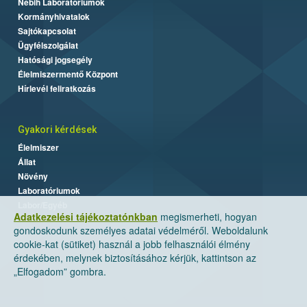
Nébih Laboratóriumok
Kormányhivatalok
Sajtókapcsolat
Ügyfélszolgálat
Hatósági jogsegély
Élelmiszermentő Központ
Hírlevél feliratkozás
Gyakori kérdések
Élelmiszer
Állat
Növény
Laboratóriumok
Labor/Egyéb
Adatkezelési tájékoztatónkban
megismerheti, hogyan
gondoskodunk személyes adatai védelméről. Weboldalunk
cookie-kat (sütiket) használ a jobb felhasználói élmény
érdekében, melynek biztosításához kérjük, kattintson az
„Elfogadom” gombra.