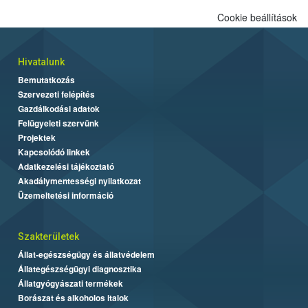
alapján alakult ki. A teszt a Nébih tordasi fajtakísérleti állomásán
Cookie beállítások
folytatódik a növények fejlődésének nyomonkövetésével.
Hivatalunk
Bemutatkozás
Szervezeti felépítés
Gazdálkodási adatok
Felügyeleti szervünk
Projektek
Kapcsolódó linkek
Adatkezelési tájékoztató
Akadálymentességi nyilatkozat
Üzemeltetési információ
Szakterületek
Állat-egészségügy és állatvédelem
Állategészségügyi diagnosztika
Állatgyógyászati termékek
Borászat és alkoholos italok