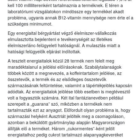
kell 100 milliliterenként tartalmaznia a terméknek. E téren a
laboratóriumi vizsgálatokon mindössze egy termékkel akadt
probléma, ugyanis annak B12-vitamin mennyisége nem érte el a
szükséges minimumot.
Egy energiaital bérgyártást végző élelmiszer-vállalkozás
elmulasztotta bejelenteni e tevékenységét az illetékes
élelmiszerlánc-felügyeleti hatóságnál. A mulasztás miatt a
hatósági felügyelők eljárást indítottak.
A tesztelt energiaitalok közül 28 termék nem felelt meg
maradéktalanul a jelölési előírásoknak. Szabálytalanságok
többek között a megnevezés, a koffeintartalom jelölése, az
összetevők, a termék és az elsődleges összetevők
származásának feltüntetése, valamint a tápértékjelölés kapcsán
adódtak. Az energiaitalok jelölése több esetben is megtévesztő
volt a fogyasztók számára. Két ital fantázianevében például
szerepelt a „guarana” szó, miközben a termékek nem
tartalmazták ezt az anyagot. Előfordult olyan probléma is, hogy
származási helyként Ausztriát jelölték meg a csomagoláson,
azonban a beküldött gyártmánylap alapján Magyarországon
állítják elő a terméket. Három „cukormentes”-ként jelölt
energiaitalhoz pedig cukrot tartalmazó alapanyagkeveréket