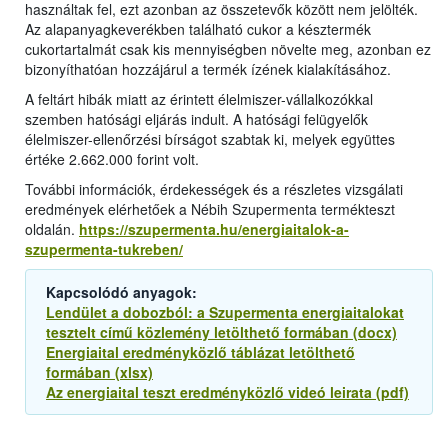
használtak fel, ezt azonban az összetevők között nem jelölték.
Az alapanyagkeverékben található cukor a késztermék
cukortartalmát csak kis mennyiségben növelte meg, azonban ez
bizonyíthatóan hozzájárul a termék ízének kialakításához.
A feltárt hibák miatt az érintett élelmiszer-vállalkozókkal
szemben hatósági eljárás indult. A hatósági felügyelők
élelmiszer-ellenőrzési bírságot szabtak ki, melyek együttes
értéke 2.662.000 forint volt.
További információk, érdekességek és a részletes vizsgálati
eredmények elérhetőek a Nébih Szupermenta termékteszt
oldalán.
https://szupermenta.hu/energiaitalok-a-
szupermenta-tukreben/
Kapcsolódó anyagok:
Lendület a dobozból: a Szupermenta energiaitalokat
tesztelt című közlemény letölthető formában (docx)
Energiaital eredményközlő táblázat letölthető
formában (xlsx)
Az energiaital teszt eredményközlő videó leirata (pdf)