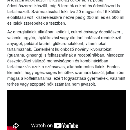
édesítőszerrel készült, míg 8 termék cukrot és édesítőszert is
tartalmazott. Származásukat tekintve 20 magyar és 15 külföldi
előállítású volt, kiszerelésükre nézve pedig 250 ml-es és 500 ml-
es italok szerepeltek a tesztben.
Az energiaitalok általában koffeint, cukrot és/vagy édesítőszert,
valamint egyéb, táplálkozási vagy élettani hatással rendelkező
anyagot, például taurint, glükuronolaktont, vitaminokat
tartalmaznak. Esetenként különböző növényi kivonatokat
(guarana, ginseng) is felhasználnak a receptúrákban. Mindezen
összetevőket változó mennyiségben és kombinációban
tartalmazzák ezek a szénsavas, alkoholmentes italok. Fontos
kiemelni, hogy egészséges felnőttek számára készül, jellemzően
magas a koffeintartalma, ezért fogyasztása gyermekek, valamint
terhes vagy szoptató nők számára nem javasolt.