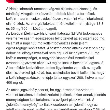
A Nébih laboratóriumaiban végzett élelmiszerbiztonsági és -
minőségi vizsgálatok részeként többek között a termékek
koffein-, taurin-, cukor-, édesítőszer-, valamint vitamintartalmát
ellenőrizték. Az energiaitalokban mért koffein mennyisége 13,8
és 35 mg/100 ml között mozgott.
Az Európai Élelmiszerbiztonsági Hatóság (EFSA) tudományos
véleménye szerint egészséges felnőtteknél az egyszeri 200 mg,
valamint a napi 400 mg koffeinfogyasztás nem jelent
egészségügyi kockázatot. A tesztelt energiaitalok esetében egy
doboz ital elfogyasztásával nem érjük el az egyszeri 200 mg
koffein mennyiséget, a nagyobb kiszerelésű termékekkel
azonban egyszerre akár 160 mg koffeint is bevihet a fogyasztó.
A termékkör kedvelőinek fontos figyelembe venniük az egyéb
élelmiszerekkel (pl. kávé, tea, csokoládé) bevitt koffeint is, hogy
a koffeinfogyasztásuk ne lépje túl az egyszeri 200, illetve a napi
400 mg-ot.
Az uniós jogszabály szerint, ha egy terméket hozzáadott
vitamint tartalmazó élelmiszerként jelölnek, akkor annak jelentős
mennyiségben kell tartalmaznia az ígért plusz vitamint. A
„jelentős mennyiség” az italok esetében azt jelenti, hogy az
adott vitamin napi beviteli referenciaértékének legalább 7,5%-át